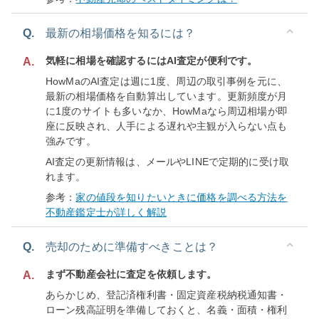
Q.
最新の相場価格を知るには？
気軽に相場を確認するにはAI査定が便利です。
A.
HowMaのAI査定は週に1度、周辺の取引事例を元に、
最新の相場価格を自動算出しています。更新頻度が月
に1度のサイトも多いなか、HowMaなら周辺相場が即
座に反映され、人手による遅れや主観が入らない点も
強みです。
AI査定の更新情報は、メールやLINEで定期的に受け取
れます。
参考：
家の値段を知りたいときに価格を調べる方法を
不動産鑑定士が詳しく解説
Q.
売却のために準備すべきことは？
まず不動産会社に査定を依頼します。
A.
あらかじめ、登記済権利書・固定資産税納税通知書・
ローン残高証明を準備しておくと、名義・面積・権利