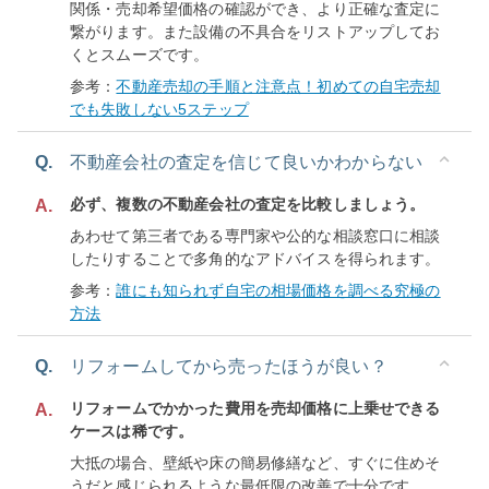
関係・売却希望価格の確認ができ、より正確な査定に
繋がります。また設備の不具合をリストアップしてお
くとスムーズです。
参考：
不動産売却の手順と注意点！初めての自宅売却
でも失敗しない5ステップ
Q.
不動産会社の査定を信じて良いかわからない
必ず、複数の不動産会社の査定を比較しましょう。
A.
あわせて第三者である専門家や公的な相談窓口に相談
したりすることで多角的なアドバイスを得られます。
参考：
誰にも知られず自宅の相場価格を調べる究極の
方法
Q.
リフォームしてから売ったほうが良い？
リフォームでかかった費用を売却価格に上乗せできる
A.
ケースは稀です。
大抵の場合、壁紙や床の簡易修繕など、すぐに住めそ
うだと感じられるような最低限の改善で十分です。