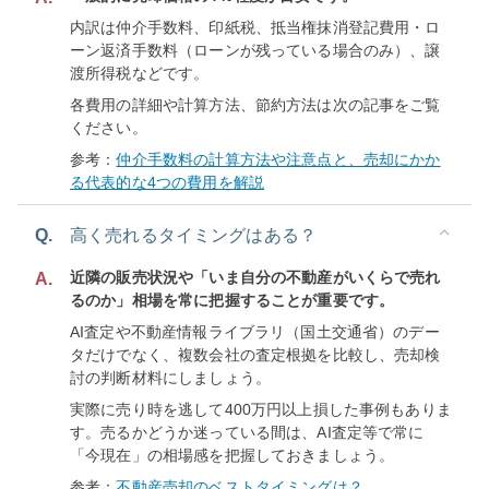
内訳は仲介手数料、印紙税、抵当権抹消登記費用・ロ
ーン返済手数料（ローンが残っている場合のみ）、譲
渡所得税などです。
各費用の詳細や計算方法、節約方法は次の記事をご覧
ください。
参考：
仲介手数料の計算方法や注意点と、売却にかか
る代表的な4つの費用を解説
Q.
高く売れるタイミングはある？
近隣の販売状況や「いま自分の不動産がいくらで売れ
A.
るのか」相場を常に把握することが重要です。
AI査定や不動産情報ライブラリ（国土交通省）のデー
タだけでなく、複数会社の査定根拠を比較し、売却検
討の判断材料にしましょう。
実際に売り時を逃して400万円以上損した事例もありま
す。売るかどうか迷っている間は、AI査定等で常に
「今現在」の相場感を把握しておきましょう。
参考：
不動産売却のベストタイミングは？