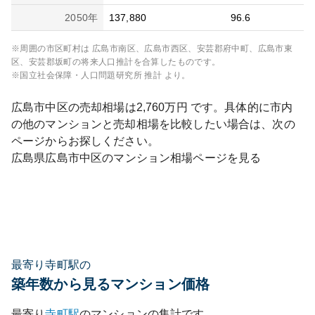
2050
年
137,880
96.6
※周囲の市区町村は
広島市南区、広島市西区、安芸郡府中町、広島市東
区、安芸郡坂町
の将来人口推計を合算したものです。
※国立社会保障・人口問題研究所 推計 より。
広島市中区
の売却相場は
2,760
万円 です。具体的に市内
の他のマンションと売却相場を比較したい場合は、次の
ページからお探しください。
広島県
広島市中区
のマンション相場ページを見る
最寄り寺町駅の
築年数から見るマンション価格
最寄り
寺町
駅
のマンションの集計です。