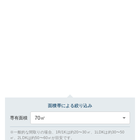
面積帯による絞り込み
専有面積
70
㎡
※一般的な間取りの場合、1R/1Kは約20〜30㎡、1LDKは約30〜50
㎡、2LDKは約50〜60㎡が目安です。