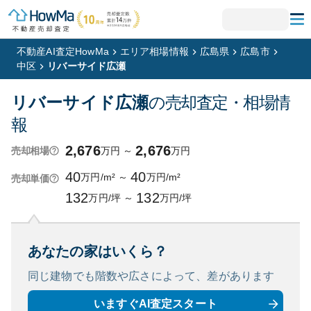
不動産AI査定HowMa
エリア相場情報
広島県
広島市
中区
リバーサイド広瀬
リバーサイド広瀬
の売却査定・相場情
報
2,676
2,676
万円
～
万円
売却相場
40
40
万円/m²
～
万円/m²
売却単価
132
132
万円/坪
～
万円/坪
あなたの家はいくら？
同じ建物でも階数や広さによって、
差があります
いますぐAI査定スタート