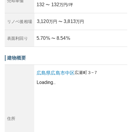
売却単価
132
132
〜
万円/坪
3,120
3,813
リノベ後相場
万円
〜
万円
5.70
%
8.54
%
表面利回り
〜
建物概要
広瀬町
３−７
広島県
広島市中区
Loading...
住所