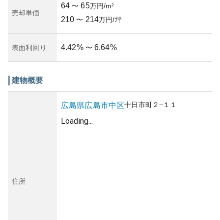
64
65
〜
万円/m²
売却単価
210
214
〜
万円/坪
4.42
%
6.64
%
表面利回り
〜
建物概要
十日市町
２−１１
広島県
広島市中区
Loading...
住所