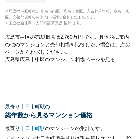
※周囲の市区町村は
広島市南区、広島市西区、安芸郡府中町、広島市東
区、安芸郡坂町
の将来人口推計を合算したものです。
※国立社会保障・人口問題研究所 推計 より。
広島市中区
の売却相場は
2,760
万円 です。具体的に市内
の他のマンションと売却相場を比較したい場合は、次の
ページからお探しください。
広島県
広島市中区
のマンション相場ページを見る
最寄り十日市町駅の
築年数から見るマンション価格
最寄り
十日市町
駅
のマンションの集計です。
ディアメゾン十日市町相生通り
は現在築
14
年です。一般