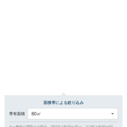
面積帯による絞り込み
専有面積
80
㎡
※一般的な間取りの場合、1R/1Kは約20〜30㎡、1LDKは約30〜50