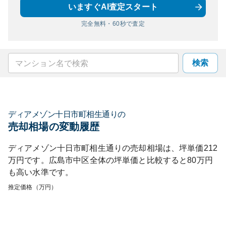
いますぐAI査定スタート
完全無料・60秒で査定
検索
ディアメゾン十日市町相生通り
の
売却相場の変動履歴
ディアメゾン十日市町相生通り
の売却相場は、坪単価
212
万円です。
広島市中区
全体の坪単価と比較すると
80
万円
も
高い
水準です。
推定価格（万円）