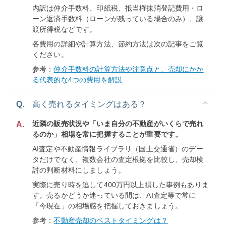
内訳は仲介手数料、印紙税、抵当権抹消登記費用・ロ
ーン返済手数料（ローンが残っている場合のみ）、譲
渡所得税などです。
各費用の詳細や計算方法、節約方法は次の記事をご覧
ください。
参考：
仲介手数料の計算方法や注意点と、売却にかか
る代表的な4つの費用を解説
Q.
高く売れるタイミングはある？
近隣の販売状況や「いま自分の不動産がいくらで売れ
A.
るのか」相場を常に把握することが重要です。
AI査定や不動産情報ライブラリ（国土交通省）のデー
タだけでなく、複数会社の査定根拠を比較し、売却検
討の判断材料にしましょう。
実際に売り時を逃して400万円以上損した事例もありま
す。売るかどうか迷っている間は、AI査定等で常に
「今現在」の相場感を把握しておきましょう。
参考：
不動産売却のベストタイミングは？