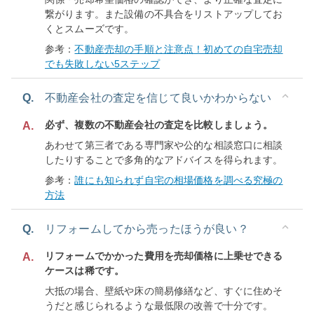
繋がります。また設備の不具合をリストアップしてお
くとスムーズです。
参考：
不動産売却の手順と注意点！初めての自宅売却
でも失敗しない5ステップ
Q.
不動産会社の査定を信じて良いかわからない
必ず、複数の不動産会社の査定を比較しましょう。
A.
あわせて第三者である専門家や公的な相談窓口に相談
したりすることで多角的なアドバイスを得られます。
参考：
誰にも知られず自宅の相場価格を調べる究極の
方法
Q.
リフォームしてから売ったほうが良い？
リフォームでかかった費用を売却価格に上乗せできる
A.
ケースは稀です。
大抵の場合、壁紙や床の簡易修繕など、すぐに住めそ
うだと感じられるような最低限の改善で十分です。