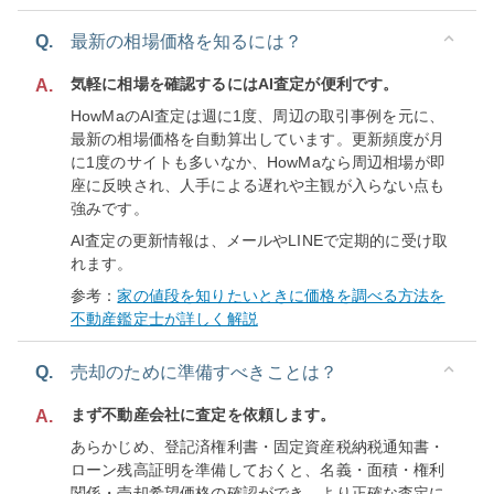
Q.
最新の相場価格を知るには？
気軽に相場を確認するにはAI査定が便利です。
A.
HowMaのAI査定は週に1度、周辺の取引事例を元に、
最新の相場価格を自動算出しています。更新頻度が月
に1度のサイトも多いなか、HowMaなら周辺相場が即
座に反映され、人手による遅れや主観が入らない点も
強みです。
AI査定の更新情報は、メールやLINEで定期的に受け取
れます。
参考：
家の値段を知りたいときに価格を調べる方法を
不動産鑑定士が詳しく解説
Q.
売却のために準備すべきことは？
まず不動産会社に査定を依頼します。
A.
あらかじめ、登記済権利書・固定資産税納税通知書・
ローン残高証明を準備しておくと、名義・面積・権利
関係・売却希望価格の確認ができ、より正確な査定に