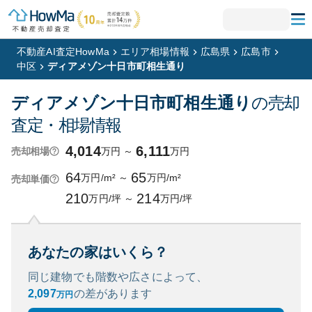
不動産AI査定HowMa
エリア相場情報
広島県
広島市
中区
ディアメゾン十日市町相生通り
ディアメゾン十日市町相生通り
の売却
査定・相場情報
4,014
6,111
万円
～
万円
売却相場
64
65
万円/m²
～
万円/m²
売却単価
210
214
万円/坪
～
万円/坪
あなたの家はいくら？
同じ建物でも階数や広さによって、
2,097
の
差があります
万円