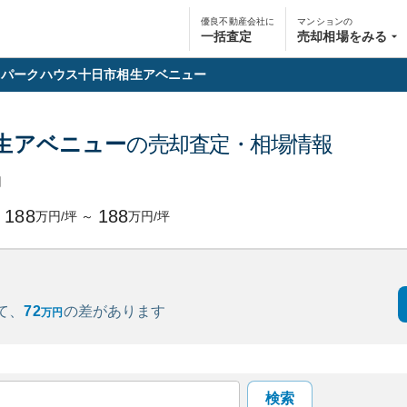
優良不動産会社に
マンションの
一括査定
売却相場をみる
パークハウス十日市相生アベニュー
生アベニュー
の売却査定・相場情報
円
188
188
万円/坪
～
万円/坪
て、
72
の
差があります
万円
検索