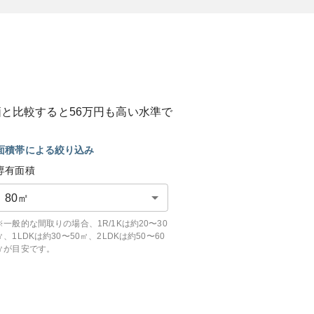
価と比較すると
56
万円も
高い
水準で
面積帯による絞り込み
専有面積
80
㎡
※一般的な間取りの場合、1R/1Kは約20〜30
㎡、1LDKは約30〜50㎡、2LDKは約50〜60
㎡が目安です。