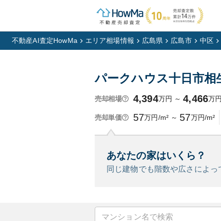
不動産AI査定HowMa
エリア相場情報
広島県
広島市
中区
パークハウス十日市相
4,394
4,466
万円
～
万
売却相場
57
57
万円/m²
～
万円/m²
売却単価
あなたの家はいくら？
同じ建物でも階数や広さによっ