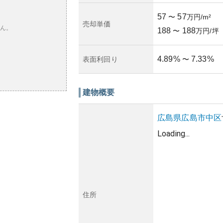
57
57
〜
万円/m²
売却単価
ん。
188
188
〜
万円/坪
4.89
%
7.33
%
表面利回り
〜
建物概要
広島県
広島市中区
Loading...
住所