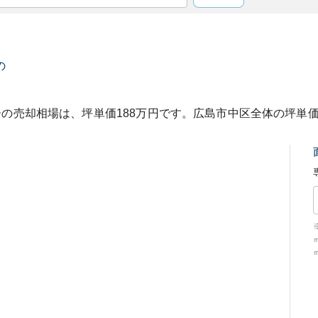
の
ー
の売却相場は、坪単価
188
万円です。
広島市中区
全体の坪単