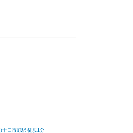
)
十日市町
駅
徒歩1分