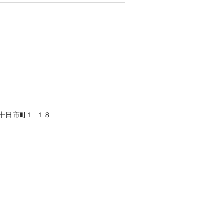
十日市町
１−１８