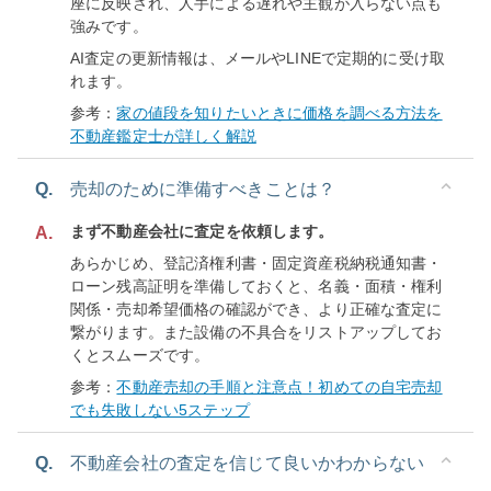
座に反映され、人手による遅れや主観が入らない点も
強みです。
AI査定の更新情報は、メールやLINEで定期的に受け取
れます。
参考：
家の値段を知りたいときに価格を調べる方法を
不動産鑑定士が詳しく解説
Q.
売却のために準備すべきことは？
まず不動産会社に査定を依頼します。
A.
あらかじめ、登記済権利書・固定資産税納税通知書・
ローン残高証明を準備しておくと、名義・面積・権利
関係・売却希望価格の確認ができ、より正確な査定に
繋がります。また設備の不具合をリストアップしてお
くとスムーズです。
参考：
不動産売却の手順と注意点！初めての自宅売却
でも失敗しない5ステップ
Q.
不動産会社の査定を信じて良いかわからない