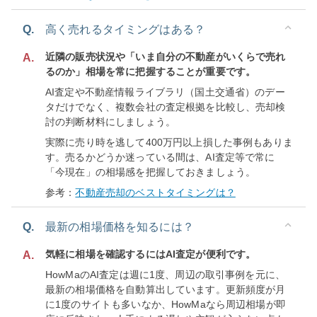
Q.
高く売れるタイミングはある？
近隣の販売状況や「いま自分の不動産がいくらで売れ
A.
るのか」相場を常に把握することが重要です。
AI査定や不動産情報ライブラリ（国土交通省）のデー
タだけでなく、複数会社の査定根拠を比較し、売却検
討の判断材料にしましょう。
実際に売り時を逃して400万円以上損した事例もありま
す。売るかどうか迷っている間は、AI査定等で常に
「今現在」の相場感を把握しておきましょう。
参考：
不動産売却のベストタイミングは？
Q.
最新の相場価格を知るには？
気軽に相場を確認するにはAI査定が便利です。
A.
HowMaのAI査定は週に1度、周辺の取引事例を元に、
最新の相場価格を自動算出しています。更新頻度が月
に1度のサイトも多いなか、HowMaなら周辺相場が即