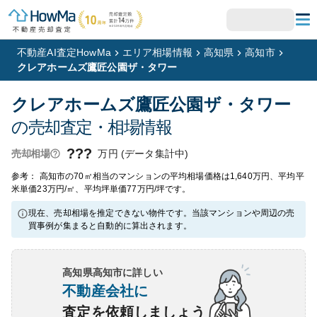
不動産AI査定HowMa
エリア相場情報
高知県
高知市
クレアホームズ鷹匠公園ザ・タワー
クレアホームズ鷹匠公園ザ・タワー
の売却査定・相場情報
???
万円 (データ集計中)
売却相場
参考： 高知市の70㎡相当のマンションの平均相場価格は1,640万円、平均平
米単価23万円/㎡、平均坪単価77万円/坪です。
現在、売却相場を推定できない物件です。当該マンションや周辺の売
買事例が集まると自動的に算出されます。
高知県高知市
に詳しい
不動産会社に
査定を依頼しましょう