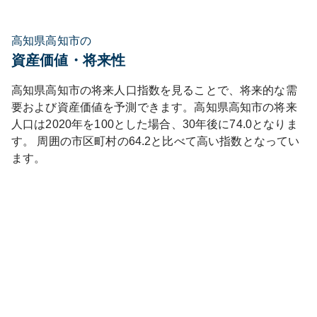
高知県高知市の
資産価値・将来性
高知県
高知市
の将来人口指数を見ることで、将来的な需
要および資産価値を予測できます。
高知県
高知市
の将来
人口は
2020
年を100とした場合、30年後に
74.0
となりま
す。
周囲の市区町村の
64.2
と比べて
高い
指数となってい
ます。