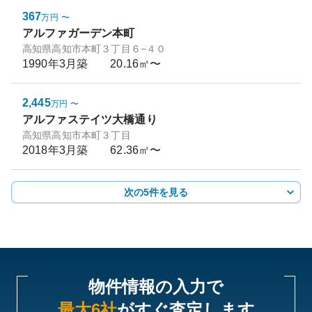
367
万円
〜
アルファガーデン本町
高知県高知市本町３丁目６−４０
1990年3月
築
20.16㎡〜
2,445
万円
〜
アルファステイツ大橋通り
高知県高知市本町３丁目
2018年3月
築
62.36㎡〜
次の5件を見る
物件情報の入力で
最大6社
がすぐ査定します