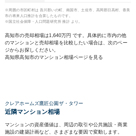
※周囲の市区町村は
吾川郡いの町、南国市、土佐市、高岡郡日高村、香美
市
の将来人口推計を合算したものです。
※国立社会保障・人口問題研究所 推計 より。
高知市
の売却相場は
1,640
万円 です。具体的に市内の他
のマンションと売却相場を比較したい場合は、次のペー
ジからお探しください。
高知県
高知市
のマンション相場ページを見る
クレアホームズ鷹匠公園ザ・タワー
近隣マンション相場
マンションの資産価値は、周辺の取引や公共施設・商業
施設の建築計画など、さまざまな要因で変動します。