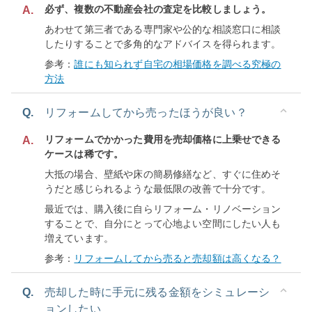
必ず、複数の不動産会社の査定を比較しましょう。
A.
あわせて第三者である専門家や公的な相談窓口に相談
したりすることで多角的なアドバイスを得られます。
参考：
誰にも知られず自宅の相場価格を調べる究極の
方法
Q.
リフォームしてから売ったほうが良い？
リフォームでかかった費用を売却価格に上乗せできる
A.
ケースは稀です。
大抵の場合、壁紙や床の簡易修繕など、すぐに住めそ
うだと感じられるような最低限の改善で十分です。
最近では、購入後に自らリフォーム・リノベーション
することで、自分にとって心地よい空間にしたい人も
増えています。
参考：
リフォームしてから売ると売却額は高くなる？
Q.
売却した時に手元に残る金額をシミュレーシ
ョンしたい