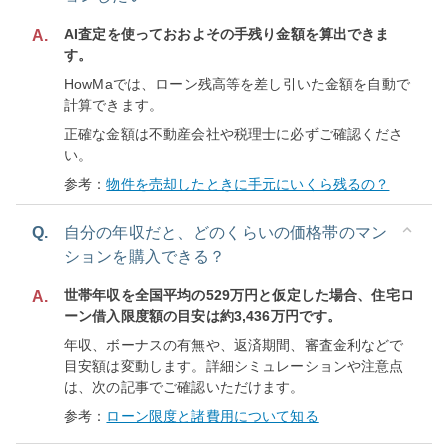
AI査定を使っておおよその手残り金額を算出できま
A.
す。
HowMaでは、ローン残高等を差し引いた金額を自動で
計算できます。
正確な金額は不動産会社や税理士に必ずご確認くださ
い。
参考：
物件を売却したときに手元にいくら残るの？
Q.
自分の年収だと、どのくらいの価格帯のマン
ションを購入できる？
世帯年収を全国平均の529万円と仮定した場合、住宅ロ
A.
ーン借入限度額の目安は約3,436万円です。
年収、ボーナスの有無や、返済期間、審査金利などで
目安額は変動します。詳細シミュレーションや注意点
は、次の記事でご確認いただけます。
参考：
ローン限度と諸費用について知る