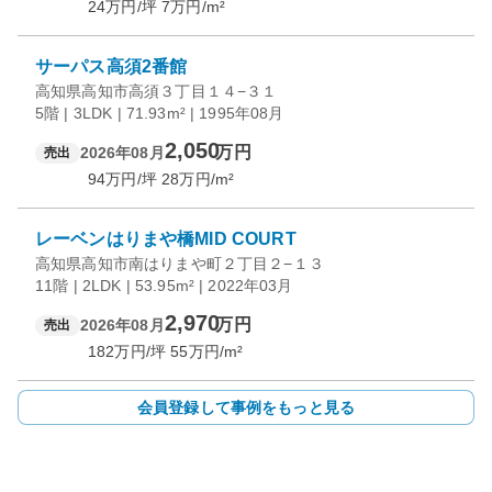
24
万円/坪
7
万円/m²
サーパス高須2番館
高知県高知市高須３丁目１４−３１
5階 | 3LDK | 71.93m² | 1995年08月
2,050
万円
2026年08月
売出
94
万円/坪
28
万円/m²
レーベンはりまや橋MID COURT
高知県高知市南はりまや町２丁目２−１３
11階 | 2LDK | 53.95m² | 2022年03月
2,970
万円
2026年08月
売出
182
万円/坪
55
万円/m²
会員登録して事例をもっと見る