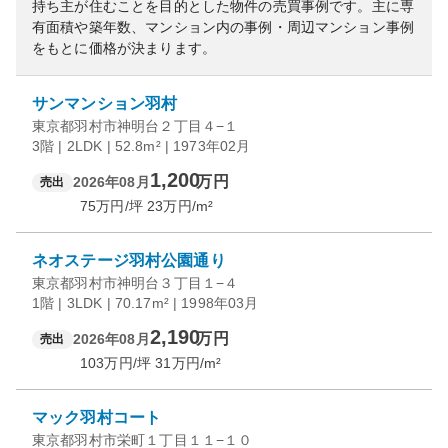
持ち主が住むことを目的とした物件の売買事例です。
主に専
有面積や築年数、マンション内の事例・周辺マンション事例
をもとに価格が決まります。
サンマンション羽村
東京都羽村市神明台２丁目４−１
3階 | 2LDK | 52.8m² | 1973年02月
1,200
万円
2026年08月
売出
75
万円/坪
23
万円/m²
ネオステージ羽村公園通り
東京都羽村市神明台３丁目１−４
1階 | 3LDK | 70.17m² | 1998年03月
2,190
万円
2026年08月
売出
103
万円/坪
31
万円/m²
マック羽村コート
東京都羽村市栄町１丁目１１−１０