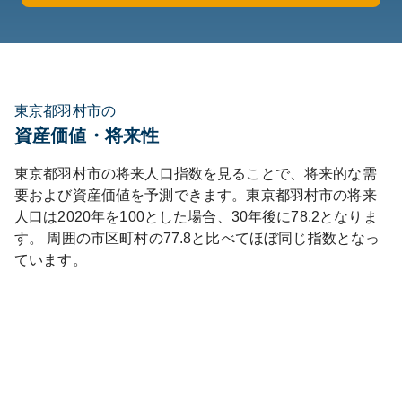
東京都羽村市の
資産価値・将来性
東京都
羽村市
の将来人口指数を見ることで、将来的な需
要および資産価値を予測できます。
東京都
羽村市
の将来
人口は
2020
年を100とした場合、30年後に
78.2
となりま
す。
周囲の市区町村の
77.8
と比べて
ほぼ同じ
指数となっ
ています。