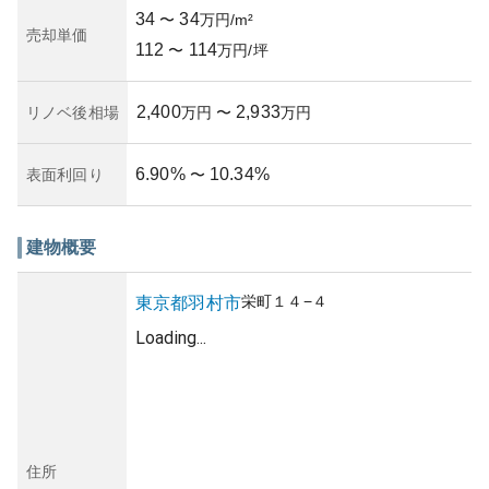
し、耐震性能を確認すること は重要です。
34
34
〜
万円/m²
物件の管理状況も良好で、定期的なメンテナンスが行われ
売却単価
112
114
ていることがうかがえますが、詳細な管理費などの確認は
〜
万円/坪
欠かせません。適切なメンテナンスがなされていること
が、資産持続に繋がります。このような特長があるハイホ
2,400
2,933
リノベ後相場
万円
〜
万円
ーム羽村2番館は、おすすめの物件として挙げられます。
6.90
%
10.34
%
表面利回り
〜
建物概要
栄町
１４−４
東京都
羽村市
Loading...
住所