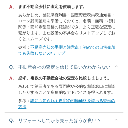
まず不動産会社に査定を依頼します。
A.
あらかじめ、登記済権利書・固定資産税納税通知書・
ローン残高証明を準備しておくと、名義・面積・権利
関係・売却希望価格の確認ができ、より正確な査定に
繋がります。また設備の不具合をリストアップしてお
くとスムーズです。
参考：
不動産売却の手順と注意点！初めての自宅売却
でも失敗しない5ステップ
Q.
不動産会社の査定を信じて良いかわからない
必ず、複数の不動産会社の査定を比較しましょう。
A.
あわせて第三者である専門家や公的な相談窓口に相談
したりすることで多角的なアドバイスを得られます。
参考：
誰にも知られず自宅の相場価格を調べる究極の
方法
Q.
リフォームしてから売ったほうが良い？