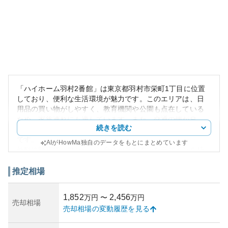
「ハイホーム羽村2番館」は東京都羽村市栄町1丁目に位置
しており、便利な生活環境が魅力です。このエリアは、日
用品の買い物がしやすく、教育機関や公園も点在している
ため、家族連れにも適しています。また、交通の便が良
続きを読む
く、多摩地域の自然と都市生活のバランスがとれた住環境
です。
AIがHowMa独自のデータをもとにまとめています
外観は堅牢で、マンション全体が落ち着いたデザインを持
ち、建物も比較的新しいため、資産価値を保つ上で有利で
す。このエリアでは不動産価格の安定性が支持されてお
推定相場
り、資産性においても想定以上の安心感を得られるでしょ
う。
1,852
2,456
万円
〜
万円
所有リスクについては、災害への対策がしっかりとなされ
売却相場
売却相場の変動履歴を見る
ているか、確認することが肝要です。津波や土砂災害など
のリスクは低い地域ですが、昨今の地震の発生状況を考慮