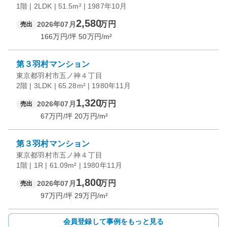
1階 | 2LDK | 51.5m² | 1987年10月
2,580
万円
2026年07月
売出
166
万円/坪
50
万円/m²
第３羽村マンション
東京都羽村市五ノ神４丁目
2階 | 3LDK | 65.28m² | 1980年11月
1,320
万円
2026年07月
売出
67
万円/坪
20
万円/m²
第３羽村マンション
東京都羽村市五ノ神４丁目
1階 | 1R | 61.09m² | 1980年11月
1,800
万円
2026年07月
売出
97
万円/坪
29
万円/m²
会員登録して事例をもっと見る