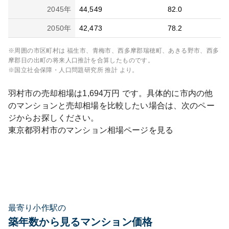
2045
年
44,549
82.0
2050
年
42,473
78.2
※周囲の市区町村は
福生市、青梅市、西多摩郡瑞穂町、あきる野市、西多
摩郡日の出町
の将来人口推計を合算したものです。
※国立社会保障・人口問題研究所 推計 より。
羽村市
の売却相場は
1,694
万円 です。具体的に市内の他
のマンションと売却相場を比較したい場合は、次のペー
ジからお探しください。
東京都
羽村市
のマンション相場ページを見る
最寄り小作駅の
築年数から見るマンション価格