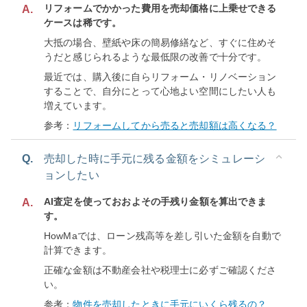
リフォームでかかった費用を売却価格に上乗せできる
A.
ケースは稀です。
大抵の場合、壁紙や床の簡易修繕など、すぐに住めそ
うだと感じられるような最低限の改善で十分です。
最近では、購入後に自らリフォーム・リノベーション
することで、自分にとって心地よい空間にしたい人も
増えています。
参考：
リフォームしてから売ると売却額は高くなる？
Q.
売却した時に手元に残る金額をシミュレーシ
ョンしたい
AI査定を使っておおよその手残り金額を算出できま
A.
す。
HowMaでは、ローン残高等を差し引いた金額を自動で
計算できます。
正確な金額は不動産会社や税理士に必ずご確認くださ
い。
参考：
物件を売却したときに手元にいくら残るの？