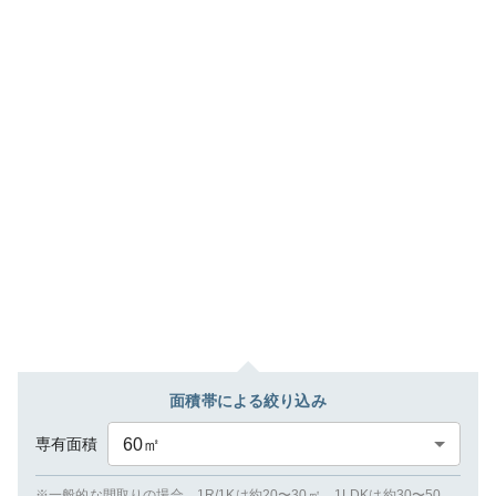
面積帯による絞り込み
専有面積
60
㎡
※一般的な間取りの場合、1R/1Kは約20〜30㎡、1LDKは約30〜50