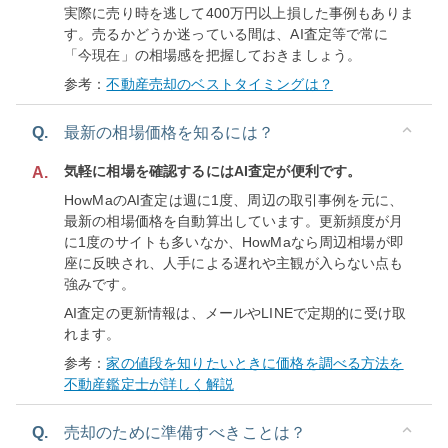
実際に売り時を逃して400万円以上損した事例もありま
す。売るかどうか迷っている間は、AI査定等で常に
「今現在」の相場感を把握しておきましょう。
参考：
不動産売却のベストタイミングは？
Q.
最新の相場価格を知るには？
気軽に相場を確認するにはAI査定が便利です。
A.
HowMaのAI査定は週に1度、周辺の取引事例を元に、
最新の相場価格を自動算出しています。更新頻度が月
に1度のサイトも多いなか、HowMaなら周辺相場が即
座に反映され、人手による遅れや主観が入らない点も
強みです。
AI査定の更新情報は、メールやLINEで定期的に受け取
れます。
参考：
家の値段を知りたいときに価格を調べる方法を
不動産鑑定士が詳しく解説
Q.
売却のために準備すべきことは？