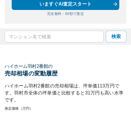
いますぐAI査定スタート
完全無料・60秒で査定
検索
ハイホーム羽村2番館
の
売却相場の変動履歴
ハイホーム羽村2番館
の売却相場は、坪単価
113
万円で
す。
羽村市
全体の坪単価と比較すると
31
万円も
高い
水準
です。
推定価格（万円）