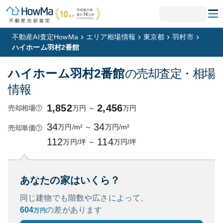
不動産AI査定HowMa
エリア相場情報
東京都
羽村市
ハイホーム羽村2番館
ハイホーム羽村2番館
の売却査定・相場
情報
1,852
2,456
万円
～
万円
売却相場
34
34
万円/m²
～
万円/m²
売却単価
112
114
万円/坪
～
万円/坪
あなたの家はいくら？
同じ建物でも階数や広さによって、
604
の
差があります
万円