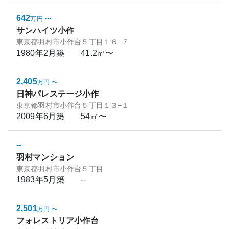
642
万円
〜
サンハイツ小作
東京都羽村市小作台５丁目１６−７
1980年2月
築
41.2㎡〜
2,405
万円
〜
日神パレステージ小作
東京都羽村市小作台５丁目１３−１
2009年6月
築
54㎡〜
--
羽村マンション
東京都羽村市小作台５丁目
1983年5月
築
--
2,501
万円
〜
フォレストリア小作台