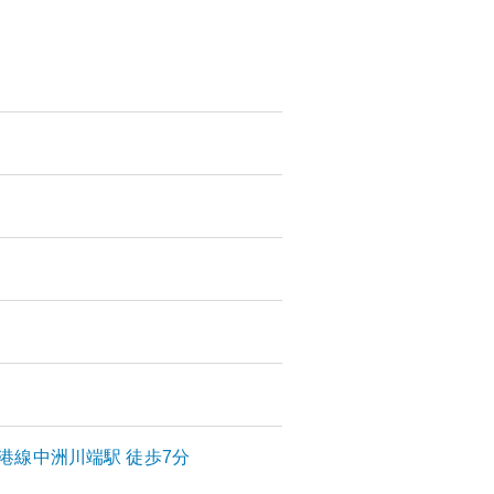
港線
中洲川端
駅
徒歩7分