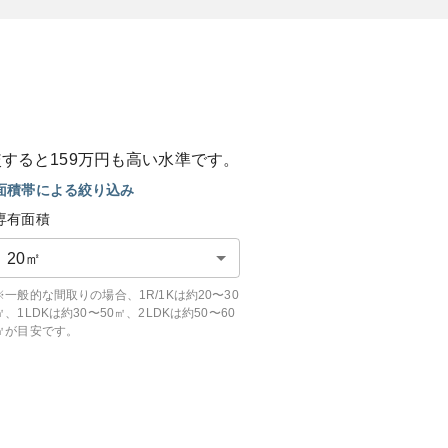
較すると
159
万円も
高い
水準です。
面積帯による絞り込み
専有面積
20
㎡
※一般的な間取りの場合、1R/1Kは約20〜30
㎡、1LDKは約30〜50㎡、2LDKは約50〜60
㎡が目安です。