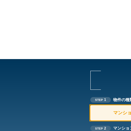
物件の種
1
STEP
マンシ
マンショ
2
STEP