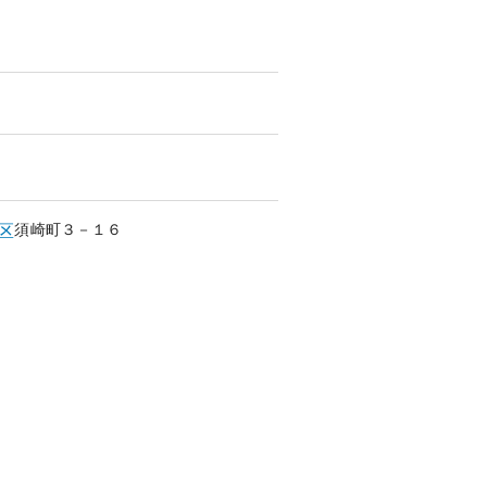
須崎町
３－１６
区