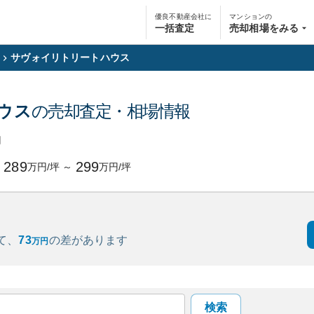
優良不動産会社に
マンションの
一括査定
売却相場をみる
サヴォイリトリートハウス
ウス
の売却査定・相場情報
円
289
299
万円/坪
～
万円/坪
て、
73
の
差があります
万円
検索