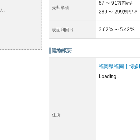
87
91
〜
万円/m²
売却単価
ん。
289
299
〜
万円/坪
3.62
%
5.42
%
表面利回り
〜
建物概要
福岡県
福岡市博多
Loading...
住所