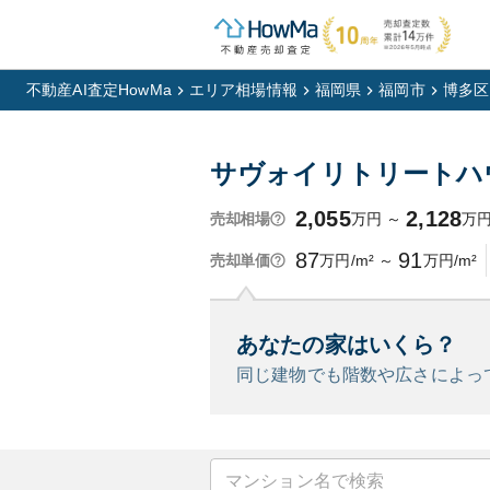
不動産AI査定HowMa
エリア相場情報
福岡県
福岡市
博多区
サヴォイリトリートハ
2,055
2,128
万円
～
万
売却相場
87
91
万円/m²
～
万円/m²
売却単価
あなたの家はいくら？
同じ建物でも階数や広さによっ