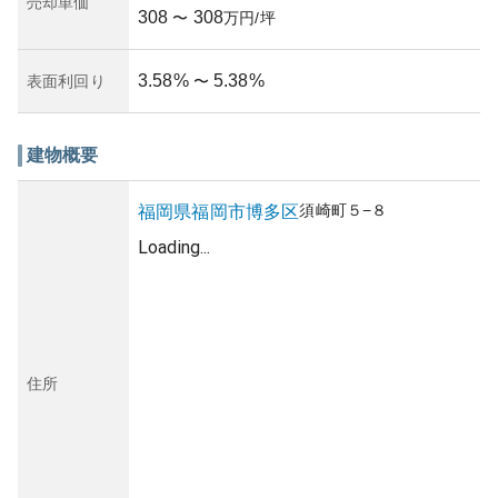
売却単価
308
308
〜
万円/坪
3.58
%
5.38
%
表面利回り
〜
建物概要
須崎町
５−８
福岡県
福岡市博多区
Loading...
住所