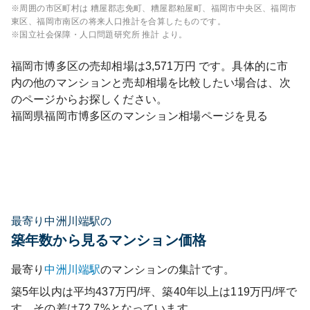
※周囲の市区町村は
糟屋郡志免町、糟屋郡粕屋町、福岡市中央区、福岡市
東区、福岡市南区
の将来人口推計を合算したものです。
※国立社会保障・人口問題研究所 推計 より。
福岡市博多区
の売却相場は
3,571
万円 です。具体的に市
内の他のマンションと売却相場を比較したい場合は、次
のページからお探しください。
福岡県
福岡市博多区
のマンション相場ページを見る
最寄り中洲川端駅の
築年数から見るマンション価格
最寄り
中洲川端
駅
のマンションの集計です。
築5年以内は平均437万円/坪、築40年以上は119万円/坪で
す。その差は72.7%となっています。