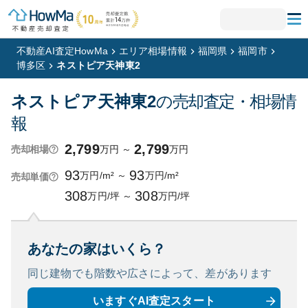
不動産AI査定HowMa
エリア相場情報
福岡県
福岡市
博多区
ネストピア天神東2
ネストピア天神東2
の売却査定・相場情
報
2,799
2,799
万円
～
万円
売却相場
93
93
万円/m²
～
万円/m²
売却単価
308
308
万円/坪
～
万円/坪
あなたの家はいくら？
同じ建物でも階数や広さによって、
差があります
いますぐAI査定スタート