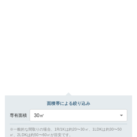
面積帯による絞り込み
専有面積
30
㎡
※一般的な間取りの場合、1R/1Kは約20〜30㎡、1LDKは約30〜50
㎡、2LDKは約50〜60㎡が目安です。