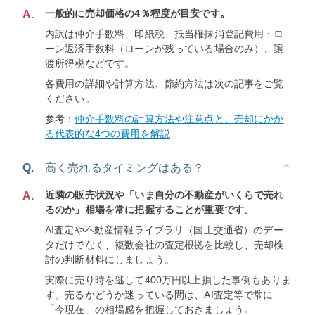
一般的に売却価格の4％程度が目安です。
A.
内訳は仲介手数料、印紙税、抵当権抹消登記費用・ロ
ーン返済手数料（ローンが残っている場合のみ）、譲
渡所得税などです。
各費用の詳細や計算方法、節約方法は次の記事をご覧
ください。
参考：
仲介手数料の計算方法や注意点と、売却にかか
る代表的な4つの費用を解説
Q.
高く売れるタイミングはある？
近隣の販売状況や「いま自分の不動産がいくらで売れ
A.
るのか」相場を常に把握することが重要です。
AI査定や不動産情報ライブラリ（国土交通省）のデー
タだけでなく、複数会社の査定根拠を比較し、売却検
討の判断材料にしましょう。
実際に売り時を逃して400万円以上損した事例もありま
す。売るかどうか迷っている間は、AI査定等で常に
「今現在」の相場感を把握しておきましょう。