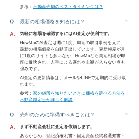
参考：
不動産売却のベストタイミングは？
Q.
最新の相場価格を知るには？
気軽に相場を確認するにはAI査定が便利です。
A.
HowMaのAI査定は週に1度、周辺の取引事例を元に、
最新の相場価格を自動算出しています。更新頻度が月
に1度のサイトも多いなか、HowMaなら周辺相場が即
座に反映され、人手による遅れや主観が入らない点も
強みです。
AI査定の更新情報は、メールやLINEで定期的に受け取
れます。
参考：
家の値段を知りたいときに価格を調べる方法を
不動産鑑定士が詳しく解説
Q.
売却のために準備すべきことは？
まず不動産会社に査定を依頼します。
A.
あらかじめ、登記済権利書・固定資産税納税通知書・