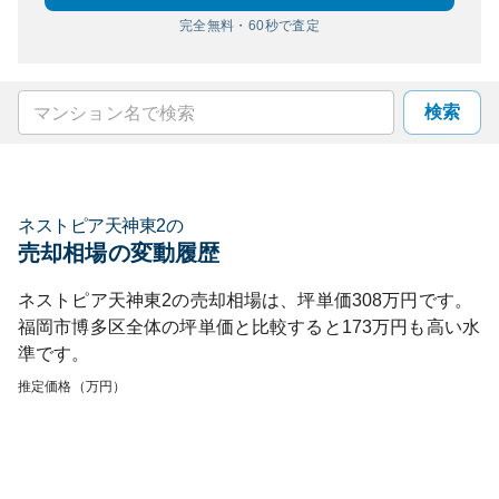
完全無料・60秒で査定
検索
ネストピア天神東2
の
売却相場の変動履歴
ネストピア天神東2
の売却相場は、坪単価
308
万円です。
福岡市博多区
全体の坪単価と比較すると
173
万円も
高い
水
準です。
推定価格（万円）