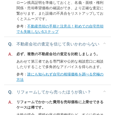
ローン残高証明を準備しておくと、名義・面積・権利
関係・売却希望価格の確認ができ、より正確な査定に
繋がります。また設備の不具合をリストアップしてお
くとスムーズです。
参考：
不動産売却の手順と注意点！初めての自宅売却
でも失敗しない5ステップ
Q.
不動産会社の査定を信じて良いかわからない
必ず、複数の不動産会社の査定を比較しましょう。
A.
あわせて第三者である専門家や公的な相談窓口に相談
したりすることで多角的なアドバイスを得られます。
参考：
誰にも知られず自宅の相場価格を調べる究極の
方法
Q.
リフォームしてから売ったほうが良い？
リフォームでかかった費用を売却価格に上乗せできる
A.
ケースは稀です。
大抵の場合、壁紙や床の簡易修繕など、すぐに住めそ