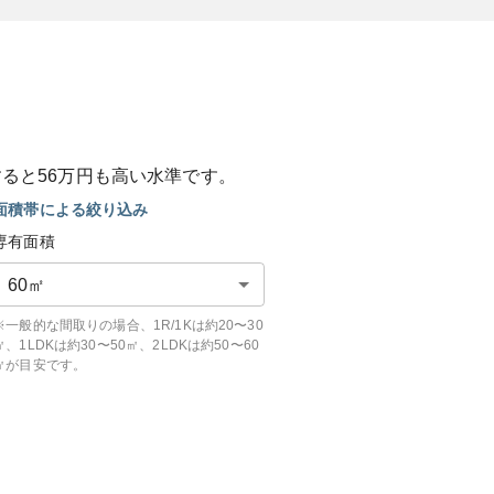
すると
56
万円も
高い
水準です。
面積帯による絞り込み
専有面積
60
㎡
※一般的な間取りの場合、1R/1Kは約20〜30
㎡、1LDKは約30〜50㎡、2LDKは約50〜60
㎡が目安です。