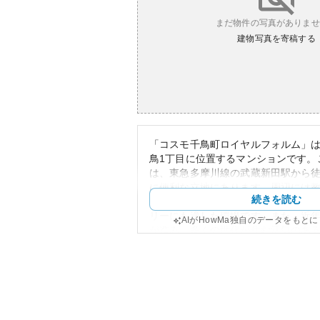
まだ物件の写真がありませ
建物写真を寄稿する
「コスモ千鳥町ロイヤルフォルム」
鳥1丁目に位置するマンションです。
は、東急多摩川線の武蔵新田駅から徒
に便利な立地にあります。周辺には
続きを読む
ーパーなどの生活に必要な施設が点
リーにも適した環境です。また、近
AIがHowMa独自のデータをもと
が進み、多くの世代が住む活気のあ
す。
外観に関しては、現代的でスマート
す。周囲のどちらかと言えば落ち着
ながらも、目を引く存在感を持って
のタイプにもよりますが、このエリ
も賃貸価格は適正とされ、資産性に