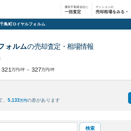
優良不動産会社に
マンションの
一括査定
売却相場をみる
千鳥町ロイヤルフォルム
フォルム
の売却査定・相場情報
円
321
327
万円/坪
～
万円/坪
て、
5,133
の
差があります
万円
検索