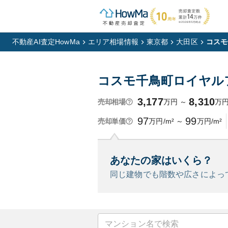
不動産AI査定HowMa
エリア相場情報
東京都
大田区
コスモ
コスモ千鳥町ロイヤル
3,177
8,310
万円
～
万
売却相場
97
99
万円/m²
～
万円/m²
売却単価
あなたの家はいくら？
同じ建物でも階数や広さによっ