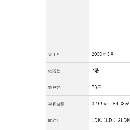
さと周辺環境の充実
して評価されていま
、老朽化による修繕
ついては所有者にと
まえ、一部の住人は
ありますが、現在の
おおむね健全です。
2000年3月
築年月
7階
総階数
78戸
総戸数
32.69㎡
～84.08㎡
専有面積
1DK, 1LDK, 2LDK
間取り