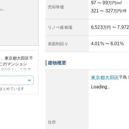
97
99
〜
万円/m²
売却単価
ん。
321
327
〜
万円/坪
6,523
7,972
リノベ後相場
万円
〜
4.01
%
6.01
%
表面利回り
〜
は、東京都大田区千
建物概要
このマンション
歩5分という非常
教育施設、公園、ス
千鳥
東京都
大田区
在し、子育てファミ
Loading...
年居住者層の多様化
にまとめています
る地域となっていま
なデザインが特徴で
いた町並みと調和し
います。階数や部屋
アの相場と比較して
住所
ついても安定した評