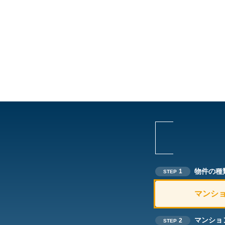
物件の種
1
STEP
マンシ
マンショ
2
STEP