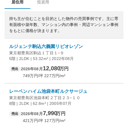
居住用
投資用
持ち主が住むことを目的とした物件の売買事例です。
主に専
有面積や築年数、マンション内の事例・周辺マンション事例
をもとに価格が決まります。
ルジェンテ駒込六義園リビオレゾン
東京都豊島区駒込１丁目１−９
5階 | 2LDK | 53.32m² | 2022年08月
12,080
万円
2026年08月
売出
749
万円/坪
227
万円/m²
レーベンハイム池袋本町ルクサージュ
東京都豊島区池袋本町２丁目２３−１０
8階 | 2LDK | 62.8m² | 2005年07月
7,990
万円
2026年08月
売出
421
万円/坪
127
万円/m²