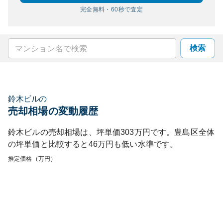
完全無料・60秒で査定
検索
鈴木ビル
の
売却相場の変動履歴
鈴木ビル
の売却相場は、坪単価
303
万円です。
豊島区
全体
の坪単価と比較すると
46
万円も
低い
水準です。
推定価格（万円）