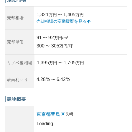
下落リスクも低いとされています。ただし、老朽化による
修繕費用や管理費の増加は懸念される所有リスクの一部と
1,321
1,405
万円
〜
万円
なっており、これが資産性に多少影響を与える可能性があ
売却相場
売却相場の変動履歴を見る
ります。築年数や管理状態について具体的な情報は得られ
ませんでしたが、一般的に都心にあるマンションとして、
しっかりした管理組合が存在し、定期的に維持管理が行わ
91
92
〜
万円/m²
れていることを期待できます。しかし、詳細な状態は実際
売却単価
300
305
の見学や条件確認が必要となります。
〜
万円/坪
1,395
1,705
リノベ後相場
万円
〜
万円
4.28
%
6.42
%
表面利回り
〜
建物概要
長崎
東京都
豊島区
Loading...