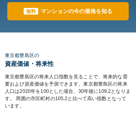
マンションの今の価格を知る
無料
東京都豊島区の
資産価値・将来性
東京都
豊島区
の将来人口指数を見ることで、将来的な需
要および資産価値を予測できます。
東京都
豊島区
の将来
人口は
2020
年を100とした場合、30年後に
109.2
となりま
す。
周囲の市区町村の
105.2
と比べて
高い
指数となって
います。