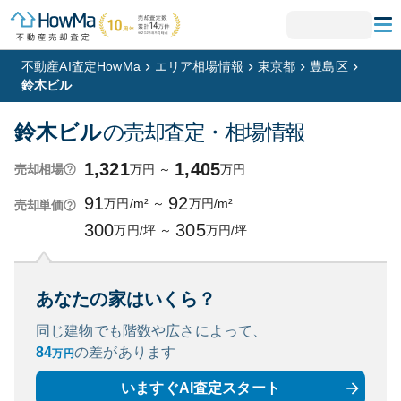
不動産AI査定HowMa
エリア相場情報
東京都
豊島区
鈴木ビル
鈴木ビル
の売却査定・相場情報
1,321
1,405
万円
～
万円
売却相場
91
92
万円/m²
～
万円/m²
売却単価
300
305
万円/坪
～
万円/坪
あなたの家はいくら？
同じ建物でも階数や広さによって、
84
の
差があります
万円
いますぐAI査定スタート