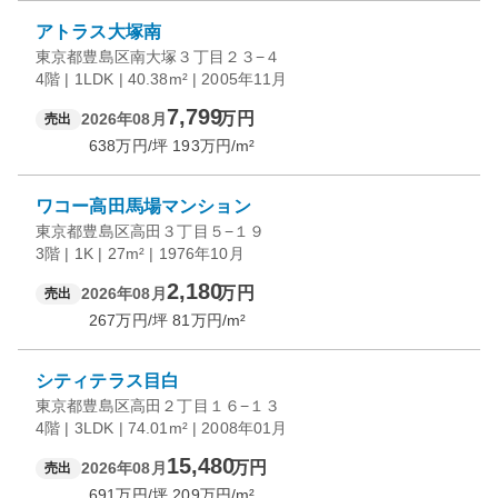
アトラス大塚南
東京都豊島区南大塚３丁目２３−４
4階 | 1LDK | 40.38m² | 2005年11月
7,799
万円
2026年08月
売出
638
万円/坪
193
万円/m²
ワコー高田馬場マンション
東京都豊島区高田３丁目５−１９
3階 | 1K | 27m² | 1976年10月
2,180
万円
2026年08月
売出
267
万円/坪
81
万円/m²
シティテラス目白
東京都豊島区高田２丁目１６−１３
4階 | 3LDK | 74.01m² | 2008年01月
15,480
万円
2026年08月
売出
691
万円/坪
209
万円/m²