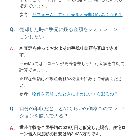
増えています。
参考：
リフォームしてから売ると売却額は高くなる？
Q.
売却した時に手元に残る金額をシミュレーシ
ョンしたい
AI査定を使っておおよその手残り金額を算出できま
A.
す。
HowMaでは、ローン残高等を差し引いた金額を自動で
計算できます。
正確な金額は不動産会社や税理士に必ずご確認くださ
い。
参考：
物件を売却したときに手元にいくら残るの？
Q.
自分の年収だと、どのくらいの価格帯のマン
ションを購入できる？
世帯年収を全国平均の529万円と仮定した場合、住宅ロ
A.
ーン借入限度額の目安は約3,436万円です。