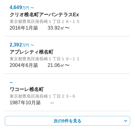
4,649
万円
〜
クリオ椎名町アーバンテラスEx
東京都豊島区南長崎１丁目１８−１５
2016年1月
築
33.92㎡〜
2,392
万円
〜
アプレシティ椎名町
東京都豊島区南長崎１丁目１９−１１
2004年6月
築
21.06㎡〜
--
ワコーレ椎名町
東京都豊島区南長崎１丁目２３−６
1987年10月
築
--
次の5件を見る