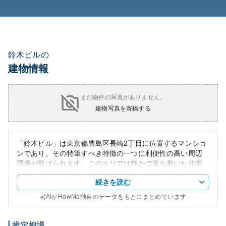
鈴木ビルの
建物情報
まだ物件の写真がありません。
建物写真を寄稿する
「鈴木ビル」は東京都豊島区長崎2丁目に位置するマンショ
ンであり、その特筆すべき特徴の一つに利便性の高い周辺
環境が挙げられます。このエリアは静かで落ち着いた住宅
街で、最寄り駅からのアクセスが良く、買い物施設や飲食
続きを読む
店も充実しています。マンションの外観は、築年数を感じ
させない整然としたデザインで、適度に修繕が行き届いて
AIがHowMa独自のデータをもとにまとめています
いるため、美観を保っています。
資産性については、豊島区自体が都内でも人気の居住エリ
アであることから、比較的安定しており、将来的な価値の
推定相場