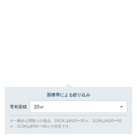
面積帯による絞り込み
専有面積
20
㎡
※一般的な間取りの場合、1R/1Kは約20〜30㎡、1LDKは約30〜50
㎡、2LDKは約50〜60㎡が目安です。