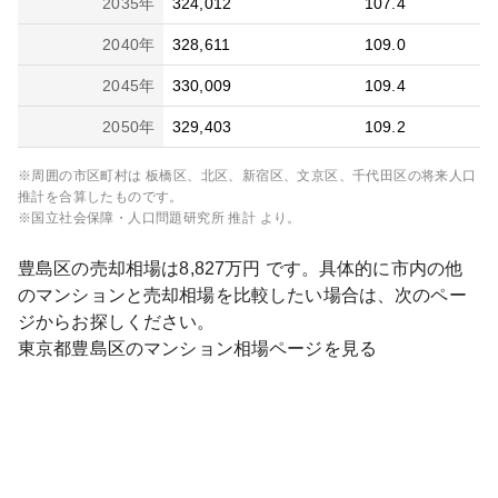
2035
年
324,012
107.4
2040
年
328,611
109.0
2045
年
330,009
109.4
2050
年
329,403
109.2
※周囲の市区町村は
板橋区、北区、新宿区、文京区、千代田区
の将来人口
推計を合算したものです。
※国立社会保障・人口問題研究所 推計 より。
豊島区
の売却相場は
8,827
万円 です。具体的に市内の他
のマンションと売却相場を比較したい場合は、次のペー
ジからお探しください。
東京都
豊島区
のマンション相場ページを見る