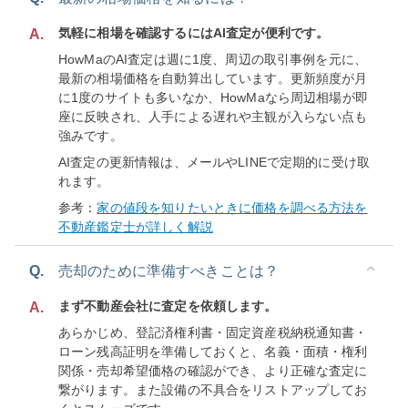
気軽に相場を確認するにはAI査定が便利です。
A.
HowMaのAI査定は週に1度、周辺の取引事例を元に、
最新の相場価格を自動算出しています。更新頻度が月
に1度のサイトも多いなか、HowMaなら周辺相場が即
座に反映され、人手による遅れや主観が入らない点も
強みです。
AI査定の更新情報は、メールやLINEで定期的に受け取
れます。
参考：
家の値段を知りたいときに価格を調べる方法を
不動産鑑定士が詳しく解説
Q.
売却のために準備すべきことは？
まず不動産会社に査定を依頼します。
A.
あらかじめ、登記済権利書・固定資産税納税通知書・
ローン残高証明を準備しておくと、名義・面積・権利
関係・売却希望価格の確認ができ、より正確な査定に
繋がります。また設備の不具合をリストアップしてお