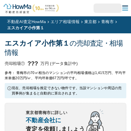
不動産AI査定HowMa
エリア相場情報
東京都
青梅市
エスカイア小作第１
エスカイア小作第１
の売却査定・相場
情報
???
万円 (データ集計中)
売却相場
参考： 青梅市の70㎡相当のマンションの平均相場価格は1,415万円、平均平
米単価20万円/㎡、平均坪単価67万円/坪です。
現在、売却相場を推定できない物件です。当該マンションや周辺の売
買事例が集まると自動的に算出されます。
東京都青梅市
に詳しい
不動産会社に
査定を依頼しましょう