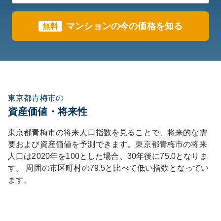
マンションの今の価格を知る
無料
東京都青梅市の
資産価値・将来性
東京都
青梅市
の将来人口指数を見ることで、将来的な需
要および資産価値を予測できます。
東京都
青梅市
の将来
人口は
2020
年を100とした場合、30年後に
75.0
となりま
す。
周囲の市区町村の
79.5
と比べて
低い
指数となってい
ます。