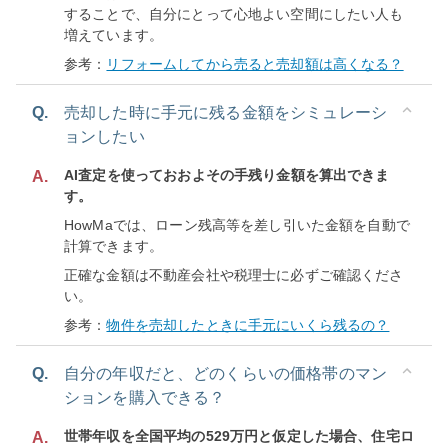
することで、自分にとって心地よい空間にしたい人も
増えています。
参考：
リフォームしてから売ると売却額は高くなる？
Q.
売却した時に手元に残る金額をシミュレーシ
ョンしたい
AI査定を使っておおよその手残り金額を算出できま
A.
す。
HowMaでは、ローン残高等を差し引いた金額を自動で
計算できます。
正確な金額は不動産会社や税理士に必ずご確認くださ
い。
参考：
物件を売却したときに手元にいくら残るの？
Q.
自分の年収だと、どのくらいの価格帯のマン
ションを購入できる？
世帯年収を全国平均の529万円と仮定した場合、住宅ロ
A.