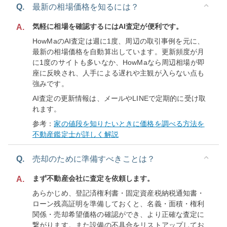
Q.
最新の相場価格を知るには？
気軽に相場を確認するにはAI査定が便利です。
A.
HowMaのAI査定は週に1度、周辺の取引事例を元に、
最新の相場価格を自動算出しています。更新頻度が月
に1度のサイトも多いなか、HowMaなら周辺相場が即
座に反映され、人手による遅れや主観が入らない点も
強みです。
AI査定の更新情報は、メールやLINEで定期的に受け取
れます。
参考：
家の値段を知りたいときに価格を調べる方法を
不動産鑑定士が詳しく解説
Q.
売却のために準備すべきことは？
まず不動産会社に査定を依頼します。
A.
あらかじめ、登記済権利書・固定資産税納税通知書・
ローン残高証明を準備しておくと、名義・面積・権利
関係・売却希望価格の確認ができ、より正確な査定に
繋がります。また設備の不具合をリストアップしてお