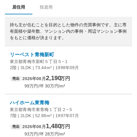
居住用
投資用
持ち主が住むことを目的とした物件の売買事例です。
主に専
有面積や築年数、マンション内の事例・周辺マンション事例
をもとに価格が決まります。
リーベスト青梅新町
東京都青梅市新町５丁目５−１
2階 | 3LDK | 73.44m² | 1998年09月
2,190
万円
2026年08月
売出
99
万円/坪
30
万円/m²
ハイホーム東青梅
東京都青梅市東青梅１丁目２−５
7階 | 2LDK | 52.88m² | 1997年07月
1,480
万円
2026年08月
売出
93
万円/坪
28
万円/m²