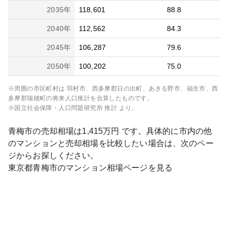
2035
年
118,601
88.8
2040
年
112,562
84.3
2045
年
106,287
79.6
2050
年
100,202
75.0
※周囲の市区町村は
羽村市、西多摩郡日の出町、あきる野市、福生市、西
多摩郡瑞穂町
の将来人口推計を合算したものです。
※国立社会保障・人口問題研究所 推計 より。
青梅市
の売却相場は
1,415
万円 です。具体的に市内の他
のマンションと売却相場を比較したい場合は、次のペー
ジからお探しください。
東京都
青梅市
のマンション相場ページを見る