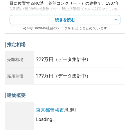
目に位置するRC造（鉄筋コンクリート）の建物で、1987年
6月築の築38年の建物です。地上3階建ての小規模マンショ
ンであり、総面積は約173.86㎡となっています。このエリ
続きを読む
アは閑静な住宅地として知られ、周辺には教育機関や商業
施設も充実しており、通勤や通学に便利な立地です。特
AIがHowMa独自のデータをもとにまとめています
に、青梅線の小作駅が徒歩圏内にあるため、交通アクセス
も良好です。
外観としては、鉄筋コンクリート造特有の堅牢な印象を持
推定相場
ち合わせており、周囲の緑と溶け込んで落ち着いた雰囲気
をかもし出しています。資産性については、築年数を考慮
???万円（データ集計中）
売却相場
すると若年層向けの賃貸や、ファミリー層をターゲットに
した投資マンションとしての需要も見込めます。しかし築
38年という経過年数から、物件の維持には定期的なメンテ
???万円（データ集計中）
売却単価
ナンスが必要です。
所有リスクとしては、耐震基準が現在の法律を満たしてい
るかの確認が必要である点や、修繕積立金の状況など資産
建物概要
維持のための経済的準備が挙げられます。また、エリア全
体としての不動産需要の動向にも目を向けながら、長期的
な資産計画を考えることが鍵となるでしょう。
河辺町
東京都
青梅市
Loading...