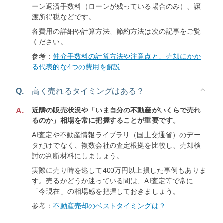
ーン返済手数料（ローンが残っている場合のみ）、譲
渡所得税などです。
各費用の詳細や計算方法、節約方法は次の記事をご覧
ください。
参考：
仲介手数料の計算方法や注意点と、売却にかか
る代表的な4つの費用を解説
Q.
高く売れるタイミングはある？
近隣の販売状況や「いま自分の不動産がいくらで売れ
A.
るのか」相場を常に把握することが重要です。
AI査定や不動産情報ライブラリ（国土交通省）のデー
タだけでなく、複数会社の査定根拠を比較し、売却検
討の判断材料にしましょう。
実際に売り時を逃して400万円以上損した事例もありま
す。売るかどうか迷っている間は、AI査定等で常に
「今現在」の相場感を把握しておきましょう。
参考：
不動産売却のベストタイミングは？