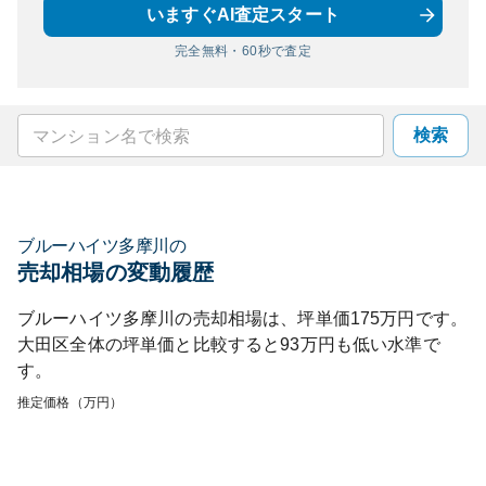
いますぐAI査定スタート
完全無料・60秒で査定
検索
ブルーハイツ多摩川
の
売却相場の変動履歴
ブルーハイツ多摩川
の売却相場は、坪単価
175
万円です。
大田区
全体の坪単価と比較すると
93
万円も
低い
水準で
す。
推定価格（万円）