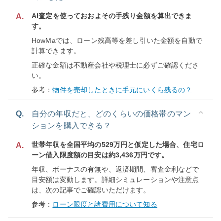
AI査定を使っておおよその手残り金額を算出できま
A.
す。
HowMaでは、ローン残高等を差し引いた金額を自動で
計算できます。
正確な金額は不動産会社や税理士に必ずご確認くださ
い。
参考：
物件を売却したときに手元にいくら残るの？
Q.
自分の年収だと、どのくらいの価格帯のマン
ションを購入できる？
世帯年収を全国平均の529万円と仮定した場合、住宅ロ
A.
ーン借入限度額の目安は約3,436万円です。
年収、ボーナスの有無や、返済期間、審査金利などで
目安額は変動します。詳細シミュレーションや注意点
は、次の記事でご確認いただけます。
参考：
ローン限度と諸費用について知る