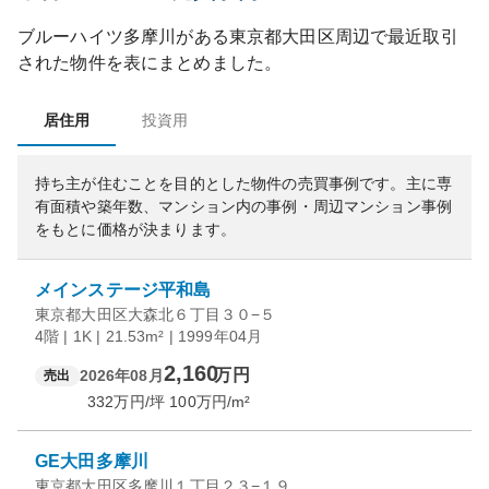
ブルーハイツ多摩川
がある
東京都
大田区
周辺で最近取引
された物件を表にまとめました。
居住用
投資用
持ち主が住むことを目的とした物件の売買事例です。
主に専
有面積や築年数、マンション内の事例・周辺マンション事例
をもとに価格が決まります。
メインステージ平和島
東京都大田区大森北６丁目３０−５
4階 | 1K | 21.53m² | 1999年04月
2,160
万円
2026年08月
売出
332
万円/坪
100
万円/m²
GE大田多摩川
東京都大田区多摩川１丁目２３−１９