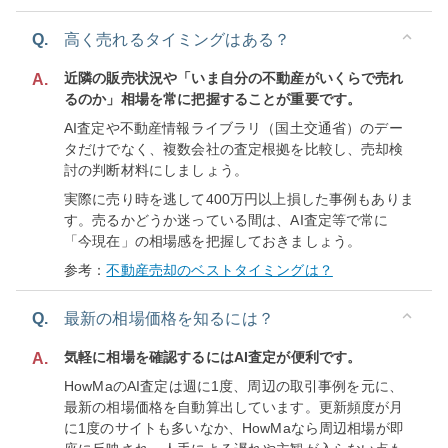
Q.
高く売れるタイミングはある？
近隣の販売状況や「いま自分の不動産がいくらで売れ
A.
るのか」相場を常に把握することが重要です。
AI査定や不動産情報ライブラリ（国土交通省）のデー
タだけでなく、複数会社の査定根拠を比較し、売却検
討の判断材料にしましょう。
実際に売り時を逃して400万円以上損した事例もありま
す。売るかどうか迷っている間は、AI査定等で常に
「今現在」の相場感を把握しておきましょう。
参考：
不動産売却のベストタイミングは？
Q.
最新の相場価格を知るには？
気軽に相場を確認するにはAI査定が便利です。
A.
HowMaのAI査定は週に1度、周辺の取引事例を元に、
最新の相場価格を自動算出しています。更新頻度が月
に1度のサイトも多いなか、HowMaなら周辺相場が即