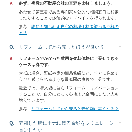
必ず、複数の不動産会社の査定を比較しましょう。
A.
あわせて第三者である専門家や公的な相談窓口に相談
したりすることで多角的なアドバイスを得られます。
参考：
誰にも知られず自宅の相場価格を調べる究極の
方法
Q.
リフォームしてから売ったほうが良い？
リフォームでかかった費用を売却価格に上乗せできる
A.
ケースは稀です。
大抵の場合、壁紙や床の簡易修繕など、すぐに住めそ
うだと感じられるような最低限の改善で十分です。
最近では、購入後に自らリフォーム・リノベーション
することで、自分にとって心地よい空間にしたい人も
増えています。
参考：
リフォームしてから売ると売却額は高くなる？
Q.
売却した時に手元に残る金額をシミュレーシ
ョンしたい