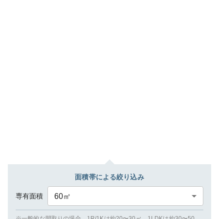
面積帯による絞り込み
専有面積
60
㎡
※一般的な間取りの場合、1R/1Kは約20〜30㎡、1LDKは約30〜50