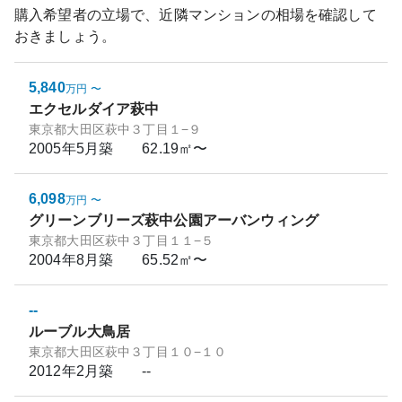
購入希望者の立場で、近隣マンションの相場を確認して
おきましょう。
5,840
万円
〜
エクセルダイア萩中
東京都大田区萩中３丁目１−９
2005年5月
築
62.19㎡〜
6,098
万円
〜
グリーンブリーズ萩中公園アーバンウィング
東京都大田区萩中３丁目１１−５
2004年8月
築
65.52㎡〜
--
ルーブル大鳥居
東京都大田区萩中３丁目１０−１０
2012年2月
築
--