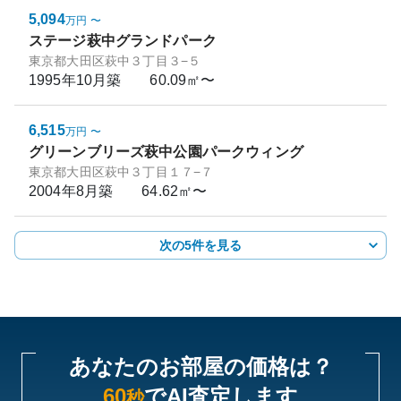
5,094
万円
〜
ステージ萩中グランドパーク
東京都大田区萩中３丁目３−５
1995年10月
築
60.09㎡〜
6,515
万円
〜
グリーンブリーズ萩中公園パークウィング
東京都大田区萩中３丁目１７−７
2004年8月
築
64.62㎡〜
次の5件を見る
あなたのお部屋の価格は？
60
でAI査定します
秒