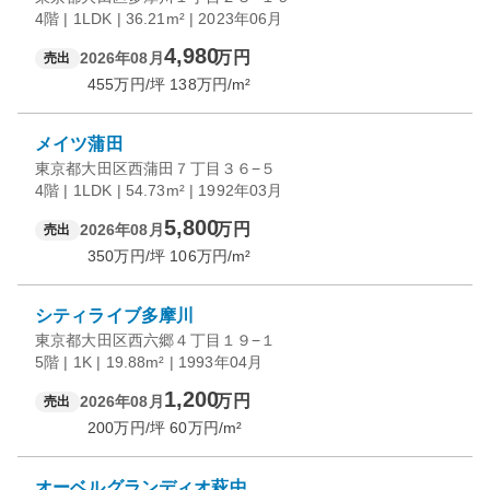
4階 | 1LDK | 36.21m² | 2023年06月
4,980
万円
2026年08月
売出
455
万円/坪
138
万円/m²
メイツ蒲田
東京都大田区西蒲田７丁目３６−５
4階 | 1LDK | 54.73m² | 1992年03月
5,800
万円
2026年08月
売出
350
万円/坪
106
万円/m²
シティライブ多摩川
東京都大田区西六郷４丁目１９−１
5階 | 1K | 19.88m² | 1993年04月
1,200
万円
2026年08月
売出
200
万円/坪
60
万円/m²
オーベルグランディオ萩中