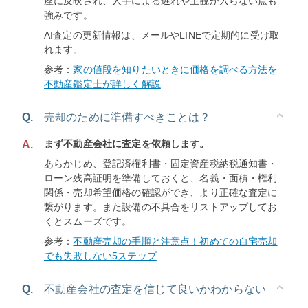
座に反映され、人手による遅れや主観が入らない点も
強みです。
AI査定の更新情報は、メールやLINEで定期的に受け取
れます。
参考：
家の値段を知りたいときに価格を調べる方法を
不動産鑑定士が詳しく解説
Q.
売却のために準備すべきことは？
まず不動産会社に査定を依頼します。
A.
あらかじめ、登記済権利書・固定資産税納税通知書・
ローン残高証明を準備しておくと、名義・面積・権利
関係・売却希望価格の確認ができ、より正確な査定に
繋がります。また設備の不具合をリストアップしてお
くとスムーズです。
参考：
不動産売却の手順と注意点！初めての自宅売却
でも失敗しない5ステップ
Q.
不動産会社の査定を信じて良いかわからない