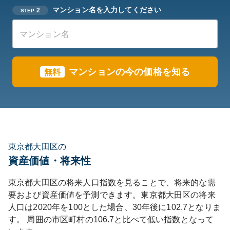
マンション名を入力してください
2
STEP
マンションの今の価格を知る
無料
東京都大田区の
資産価値・将来性
東京都
大田区
の将来人口指数を見ることで、将来的な需
要および資産価値を予測できます。
東京都
大田区
の将来
人口は
2020
年を100とした場合、30年後に
102.7
となりま
す。
周囲の市区町村の
106.7
と比べて
低い
指数となって