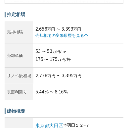
この地域は京急空港線の糀谷駅から徒歩約13分と、都内主
要エリアへのアクセスが良好です。周辺には多摩川や大田
区特有の閑静な住宅街が広がり、自然と住環境が調和して
推定相場
います。商店街や複数の商業施設も近くにあり、日常生活
の利便性が高いです。
2,656
3,393
万円
〜
万円
**外観:**
売却相場
売却相場の変動履歴を見る
このマンションは、1990年代後半に設計されたため、当時
の建築スタイルが反映されており、シンプルでありながら
機能的な外観が特徴です。幅広い自然光を取り入れ、住ま
53
53
〜
万円/m²
いとしての居心地の良さを意識した設計が施されていま
売却単価
175
175
す。
〜
万円/坪
**資産性:**
大田区は東京の中でも資産価値の安定したエリアとして知
2,778
3,395
リノベ後相場
万円
〜
万円
られており、特に羽田空港への近さもこのマンションの資
産価値を支える要因の一つです。交通利便性と住環境のバ
ランスが取れているため、長期間にわたる安定した価値が
5.44
%
8.16
%
表面利回り
〜
期待できます。
**所有リスク:**
主なリスクとして、地価の高騰が影響する都会特有の不動
建物概要
産価格の変動や、エリアの発展やインフラ整備の計画に影
響される点が挙げられます。また、築年数が20年以上であ
ることから、将来的な維持費や修繕コストについて事前に
本羽田
１２−７
東京都
大田区