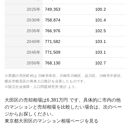
2025
年
749,353
100.2
2030
年
758,874
101.4
2035
年
766,976
102.5
2040
年
771,582
103.1
2045
年
771,509
103.1
2050
年
768,130
102.7
※周囲の市区町村は
川崎市幸区、川崎市川崎区、品川区、川崎市中原区、
横浜市鶴見区
の将来人口推計を合算したものです。
※国立社会保障・人口問題研究所 推計 より。
大田区
の売却相場は
6,381
万円 です。具体的に市内の他
のマンションと売却相場を比較したい場合は、次のペー
ジからお探しください。
東京都
大田区
のマンション相場ページを見る