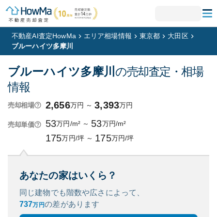
不動産AI査定HowMa
エリア相場情報
東京都
大田区
ブルーハイツ多摩川
ブルーハイツ多摩川
の売却査定・相場
情報
2,656
3,393
万円
～
万円
売却相場
53
53
万円/m²
～
万円/m²
売却単価
175
175
万円/坪
～
万円/坪
あなたの家はいくら？
同じ建物でも階数や広さによって、
737
の
差があります
万円