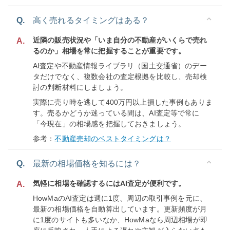
Q.
高く売れるタイミングはある？
近隣の販売状況や「いま自分の不動産がいくらで売れ
A.
るのか」相場を常に把握することが重要です。
AI査定や不動産情報ライブラリ（国土交通省）のデー
タだけでなく、複数会社の査定根拠を比較し、売却検
討の判断材料にしましょう。
実際に売り時を逃して400万円以上損した事例もありま
す。売るかどうか迷っている間は、AI査定等で常に
「今現在」の相場感を把握しておきましょう。
参考：
不動産売却のベストタイミングは？
Q.
最新の相場価格を知るには？
気軽に相場を確認するにはAI査定が便利です。
A.
HowMaのAI査定は週に1度、周辺の取引事例を元に、
最新の相場価格を自動算出しています。更新頻度が月
に1度のサイトも多いなか、HowMaなら周辺相場が即