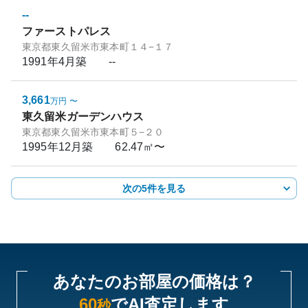
--
ファーストパレス
東京都東久留米市東本町１４−１７
1991年4月
築
--
3,661
万円
〜
東久留米ガーデンハウス
東京都東久留米市東本町５−２０
1995年12月
築
62.47㎡〜
次の5件を見る
あなたのお部屋の価格は？
60
でAI査定します
秒