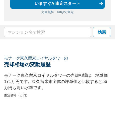
いますぐAI査定スタート
完全無料・60秒で査定
検索
モナーク東久留米ロイヤルタワー
の
売却相場の変動履歴
モナーク東久留米ロイヤルタワー
の売却相場は、坪単価
171
万円です。
東久留米市
全体の坪単価と比較すると
56
万円も
高い
水準です。
推定価格（万円）