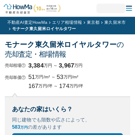
不動産AI査定HowMa
エリア相場情報
東京都
東久留米市
モナーク東久留米ロイヤルタワー
モナーク東久留米ロイヤルタワー
の
売却査定・相場情報
3,384
3,967
万円
～
万円
売却相場
51
53
万円/m²
～
万円/m²
売却単価
167
174
万円/坪
～
万円/坪
あなたの家はいくら？
同じ建物でも階数や広さによって、
583
の
差があります
万円