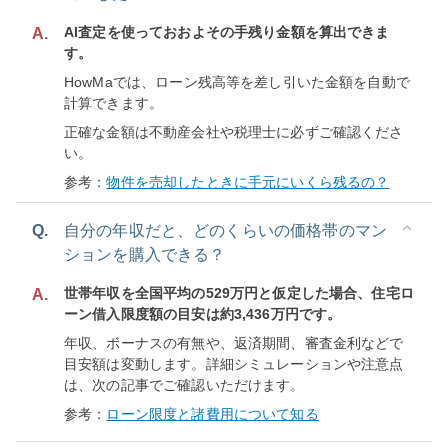
AI査定を使っておおよその手残り金額を算出できま
A.
す。
HowMaでは、ローン残高等を差し引いた金額を自動で
計算できます。
正確な金額は不動産会社や税理士に必ずご確認くださ
い。
参考：
物件を売却したときに手元にいくら残るの？
Q.
自分の年収だと、どのくらいの価格帯のマン
ションを購入できる？
世帯年収を全国平均の529万円と仮定した場合、住宅ロ
A.
ーン借入限度額の目安は約3,436万円です。
年収、ボーナスの有無や、返済期間、審査金利などで
目安額は変動します。詳細シミュレーションや注意点
は、次の記事でご確認いただけます。
参考：
ローン限度と諸費用について知る