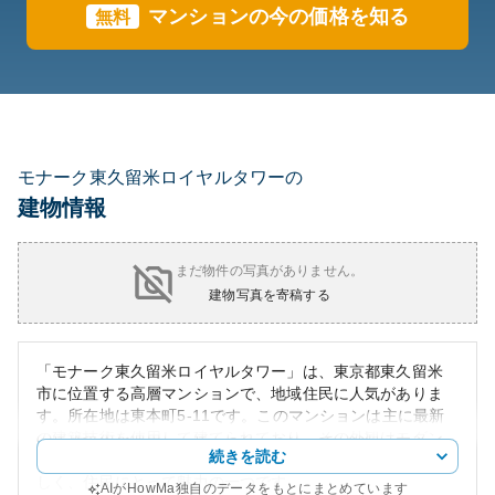
マンションの今の価格を知る
無料
モナーク東久留米ロイヤルタワーの
建物情報
まだ物件の写真がありません。
建物写真を寄稿する
「モナーク東久留米ロイヤルタワー」は、東京都東久留米
市に位置する高層マンションで、地域住民に人気がありま
す。所在地は東本町5-11です。このマンションは主に最新
の建築技術を使用して建てられており、その外観はモダン
続きを読む
で都会的なデザインが特徴です。高層からの眺望は素晴ら
しく、住民にとって魅力の一つです。
AIがHowMa独自のデータをもとにまとめています