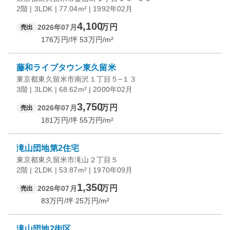
2階 | 3LDK | 77.04m² | 1992年02月
4,100
万円
2026年07月
売出
176
万円/坪
53
万円/m²
藤和ライブタウン東久留米
東京都東久留米市南沢１丁目５−１３
3階 | 3LDK | 68.62m² | 2000年02月
3,750
万円
2026年07月
売出
181
万円/坪
55
万円/m²
滝山団地第2住宅
東京都東久留米市滝山２丁目５
2階 | 2LDK | 53.87m² | 1970年09月
1,350
万円
2026年07月
売出
83
万円/坪
25
万円/m²
滝山団地2街区