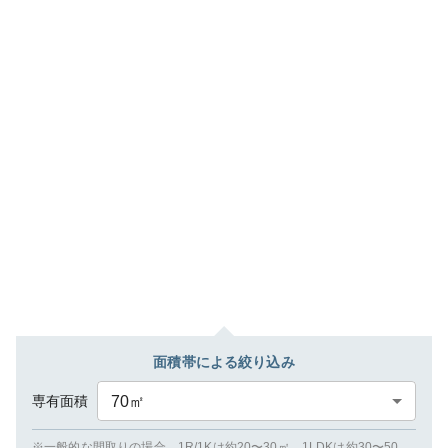
面積帯による絞り込み
専有面積
70
㎡
※一般的な間取りの場合、1R/1Kは約20〜30㎡、1LDKは約30〜50