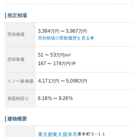
周辺環境は静かで、住民にとって利便性が高いです。近く
にはショッピング施設や公共施設、医療機関があり、生活
のしやすさが魅力に挙げられます。交通の便も良く、近隣
推定相場
には駅があり、都心へのアクセスが簡単です。
資産性としては、立地の良さから中古市場での人気も高
3,384
3,967
万円
〜
万円
く、価格の変動も安定していると見られます。東久留米市
売却相場
売却相場の変動履歴を見る
自体が今後も発展し続けると期待されているため、投資対
象としても魅力的です。しかし、所有リスクとしては、地
震などの自然災害のリスクを考慮する必要がありますが、
51
53
〜
万円/m²
建築基準法にのっとった安全設計が施されています。築年
売却単価
167
174
数や建材の質も、価値維持のポイントとなります。
〜
万円/坪
4,171
5,098
リノベ後相場
万円
〜
万円
6.18
%
9.26
%
表面利回り
〜
建物概要
東本町
５−１１
東京都
東久留米市