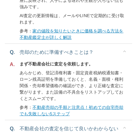
座に反映され、人手による遅れや主観が入らない点も
強みです。
AI査定の更新情報は、メールやLINEで定期的に受け取
れます。
参考：
家の値段を知りたいときに価格を調べる方法を
不動産鑑定士が詳しく解説
Q.
売却のために準備すべきことは？
まず不動産会社に査定を依頼します。
A.
あらかじめ、登記済権利書・固定資産税納税通知書・
ローン残高証明を準備しておくと、名義・面積・権利
関係・売却希望価格の確認ができ、より正確な査定に
繋がります。また設備の不具合をリストアップしてお
くとスムーズです。
参考：
不動産売却の手順と注意点！初めての自宅売却
でも失敗しない5ステップ
Q.
不動産会社の査定を信じて良いかわからない