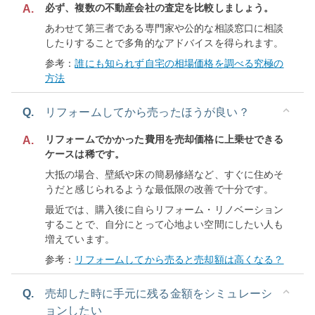
必ず、複数の不動産会社の査定を比較しましょう。
A.
あわせて第三者である専門家や公的な相談窓口に相談
したりすることで多角的なアドバイスを得られます。
参考：
誰にも知られず自宅の相場価格を調べる究極の
方法
Q.
リフォームしてから売ったほうが良い？
リフォームでかかった費用を売却価格に上乗せできる
A.
ケースは稀です。
大抵の場合、壁紙や床の簡易修繕など、すぐに住めそ
うだと感じられるような最低限の改善で十分です。
最近では、購入後に自らリフォーム・リノベーション
することで、自分にとって心地よい空間にしたい人も
増えています。
参考：
リフォームしてから売ると売却額は高くなる？
Q.
売却した時に手元に残る金額をシミュレーシ
ョンしたい