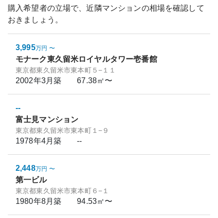
購入希望者の立場で、近隣マンションの相場を確認して
おきましょう。
3,995
万円
〜
モナーク東久留米ロイヤルタワー壱番館
東京都東久留米市東本町５−１１
2002年3月
築
67.38㎡〜
--
富士見マンション
東京都東久留米市東本町１−９
1978年4月
築
--
2,448
万円
〜
第一ビル
東京都東久留米市東本町６−１
1980年8月
築
94.53㎡〜