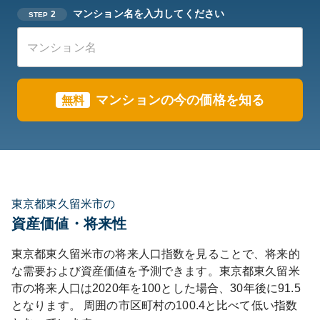
マンション名を入力してください
2
STEP
マンションの今の価格を知る
無料
東京都東久留米市の
資産価値・将来性
東京都
東久留米市
の将来人口指数を見ることで、将来的
な需要および資産価値を予測できます。
東京都
東久留米
市
の将来人口は
2020
年を100とした場合、30年後に
91.5
となります。
周囲の市区町村の
100.4
と比べて
低い
指数