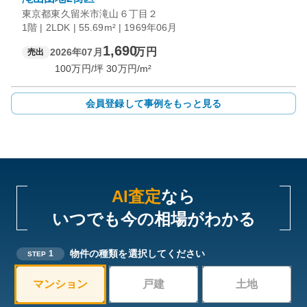
東京都東久留米市滝山６丁目２
1階 | 2LDK | 55.69m² | 1969年06月
1,690
万円
2026年07月
売出
100
万円/坪
30
万円/m²
会員登録して事例をもっと見る
AI査定
なら
いつでも今の相場がわかる
物件の種類を選択してください
1
STEP
マンション
戸建
土地