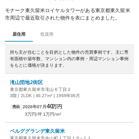
モナーク東久留米ロイヤルタワー
がある
東京都
東久留米
市
周辺で最近取引された物件を表にまとめました。
居住用
投資用
持ち主が住むことを目的とした物件の売買事例です。
主に専
有面積や築年数、マンション内の事例・周辺マンション事例
をもとに価格が決まります。
滝山団地2街区
東京都東久留米市滝山６丁目２
3階 | 2LDK | 46.27m² | 1969年06月
40
万円
2026年07月
売出
3
万円/坪
1
万円/m²
ベルググランデ東久留米
東京都東久留米市金山町１丁目１６−１１