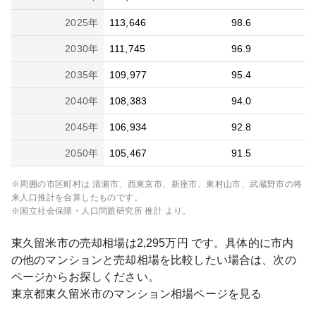
2025
年
113,646
98.6
2030
年
111,745
96.9
2035
年
109,977
95.4
2040
年
108,383
94.0
2045
年
106,934
92.8
2050
年
105,467
91.5
※周囲の市区町村は
清瀬市、西東京市、新座市、東村山市、武蔵野市
の将
来人口推計を合算したものです。
※国立社会保障・人口問題研究所 推計 より。
東久留米市
の売却相場は
2,295
万円 です。具体的に市内
の他のマンションと売却相場を比較したい場合は、次の
ページからお探しください。
東京都
東久留米市
のマンション相場ページを見る