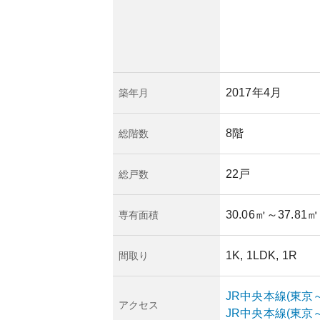
ている点が評価でき
は、不動産市場の動
れるため、長期的な
で、生活必需品の買
心生活の延長線上で
音などの都市に付き
2017年4月
築年月
活空間を確保してい
報不足ですが、通常
られます。全体とし
8階
総階数
人々に非常に人気の
22戸
総戸数
30.06㎡
～37.81㎡
専有面積
1K, 1LDK, 1R
間取り
JR中央本線(東京
アクセス
JR中央本線(東京