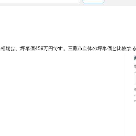
却相場は、坪単価
459
万円です。
三鷹市
全体の坪単価と比較す