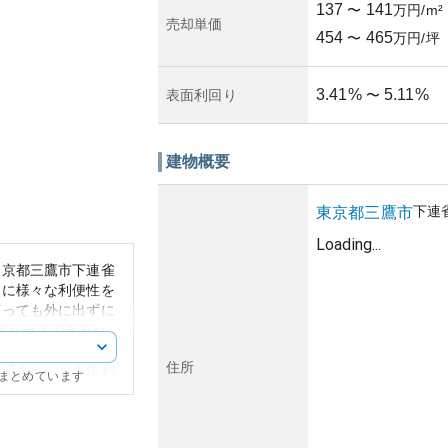
137
141
〜
万円/m²
売却単価
454
465
〜
万円/坪
3.41
%
5.11
%
表面利回り
〜
建物概要
下連
東京都
三鷹市
Loading...
東京都三鷹市下連雀
民に様々な利便性を
言っても外に出ずに
アクセスできる点
、週末に外出するこ
住所
を済ませられる便利
にまとめています
みとも調和していま
の良さや周辺の商業