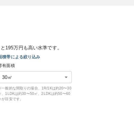
ると
195
万円も
高い
水準です。
面積帯による絞り込み
専有面積
30
㎡
※一般的な間取りの場合、1R/1Kは約20〜30
㎡、1LDKは約30〜50㎡、2LDKは約50〜60
㎡が目安です。