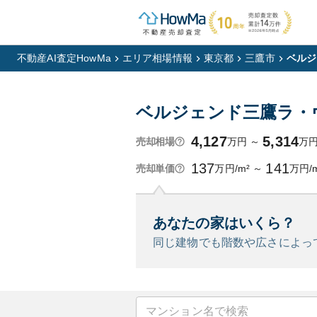
不動産AI査定HowMa
エリア相場情報
東京都
三鷹市
ベルジ
ベルジェンド三鷹ラ・
4,127
5,314
万円
～
万
売却相場
137
141
万円/m²
～
万円/
売却単価
あなたの家はいくら？
同じ建物でも階数や広さによっ