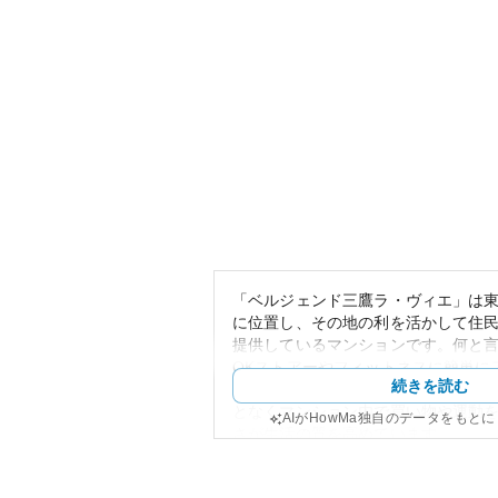
「ベルジェンド三鷹ラ・ヴィエ」は
に位置し、その地の利を活かして住
提供しているマンションです。何と
OKストアーやフィットネスに簡単に
続きを読む
が大きな特徴になります。このため
となくマンション内で買い物や運動
AIがHowMa独自のデータをもと
さが生活の質を高めています。
外観は洗練されたデザインで、街並
す。資産性においても交通アクセス