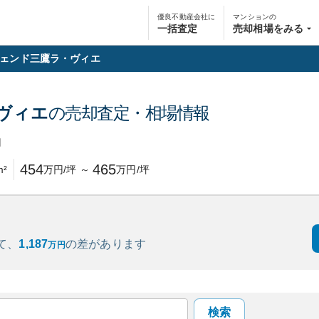
優良不動産会社に
マンションの
一括査定
売却相場をみる
ェンド三鷹ラ・ヴィエ
ヴィエ
の売却査定・相場情報
円
454
465
m²
万円/坪
～
万円/坪
て、
1,187
の
差があります
万円
検索