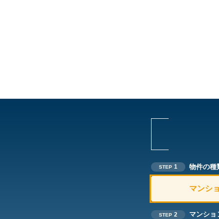
物件の種
1
STEP
マンシ
マンショ
2
STEP