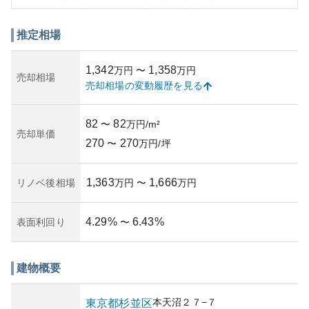
あるかもしれませんが、管理状況は良好で安心です。
資産性に関しては、都心へのアクセスが良く、人気エリア
に位置する物件として潜在的な投資価値があります。ただ
推定相場
し、不動産市場全体の変動に影響を受けるリスクや、建物
の老朽化リスクは考慮が必要です。地域のコミュニティ活
1,342
1,358
万円
〜
万円
動も活発で、安心して暮らせる環境が整っています。購入
売却相場
売却相場の変動履歴を見る
を検討する際には、周辺の生活環境や積極的な管理状況な
どを見極めることで、所有リスクを軽減することが可能で
す。
82
82
〜
万円/m²
売却単価
270
270
〜
万円/坪
1,363
1,666
リノベ後相場
万円
〜
万円
4.29
%
6.43
%
表面利回り
〜
建物概要
本天沼
２７−７
東京都
杉並区