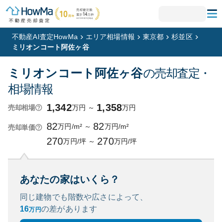
不動産AI査定HowMa
エリア相場情報
東京都
杉並区
ミリオンコート阿佐ヶ谷
ミリオンコート阿佐ヶ谷
の売却査定・
相場情報
1,342
1,358
万円
～
万円
売却相場
82
82
万円/m²
～
万円/m²
売却単価
270
270
万円/坪
～
万円/坪
あなたの家はいくら？
同じ建物でも階数や広さによって、
16
の
差があります
万円