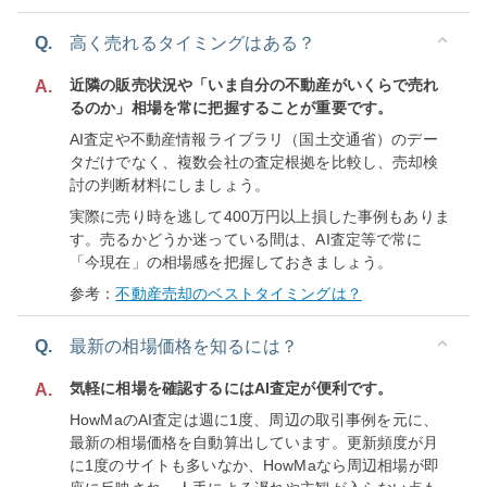
Q.
高く売れるタイミングはある？
近隣の販売状況や「いま自分の不動産がいくらで売れ
A.
るのか」相場を常に把握することが重要です。
AI査定や不動産情報ライブラリ（国土交通省）のデー
タだけでなく、複数会社の査定根拠を比較し、売却検
討の判断材料にしましょう。
実際に売り時を逃して400万円以上損した事例もありま
す。売るかどうか迷っている間は、AI査定等で常に
「今現在」の相場感を把握しておきましょう。
参考：
不動産売却のベストタイミングは？
Q.
最新の相場価格を知るには？
気軽に相場を確認するにはAI査定が便利です。
A.
HowMaのAI査定は週に1度、周辺の取引事例を元に、
最新の相場価格を自動算出しています。更新頻度が月
に1度のサイトも多いなか、HowMaなら周辺相場が即