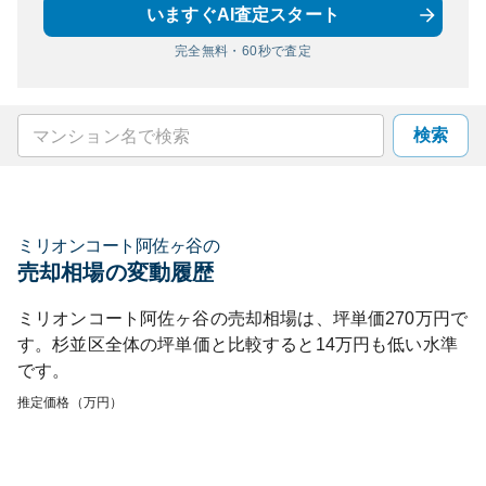
いますぐAI査定スタート
完全無料・60秒で査定
検索
ミリオンコート阿佐ヶ谷
の
売却相場の変動履歴
ミリオンコート阿佐ヶ谷
の売却相場は、坪単価
270
万円で
す。
杉並区
全体の坪単価と比較すると
14
万円も
低い
水準
です。
推定価格（万円）