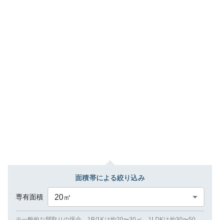
面積帯による絞り込み
専有面積
20
㎡
※一般的な間取りの場合、1R/1Kは約20〜30㎡、1LDKは約30〜50