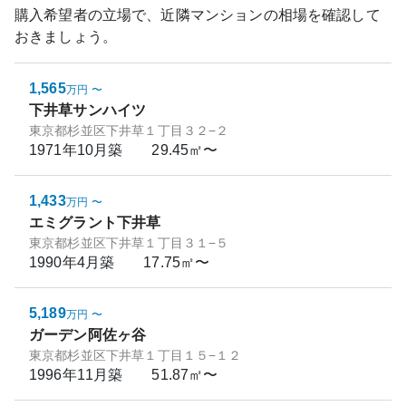
購入希望者の立場で、近隣マンションの相場を確認して
おきましょう。
1,565
万円
〜
下井草サンハイツ
東京都杉並区下井草１丁目３２−２
1971年10月
築
29.45㎡〜
1,433
万円
〜
エミグラント下井草
東京都杉並区下井草１丁目３１−５
1990年4月
築
17.75㎡〜
5,189
万円
〜
ガーデン阿佐ヶ谷
東京都杉並区下井草１丁目１５−１２
1996年11月
築
51.87㎡〜