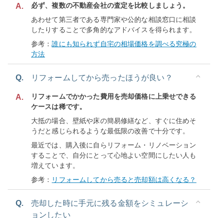
必ず、複数の不動産会社の査定を比較しましょう。
A.
あわせて第三者である専門家や公的な相談窓口に相談
したりすることで多角的なアドバイスを得られます。
参考：
誰にも知られず自宅の相場価格を調べる究極の
方法
Q.
リフォームしてから売ったほうが良い？
リフォームでかかった費用を売却価格に上乗せできる
A.
ケースは稀です。
大抵の場合、壁紙や床の簡易修繕など、すぐに住めそ
うだと感じられるような最低限の改善で十分です。
最近では、購入後に自らリフォーム・リノベーション
することで、自分にとって心地よい空間にしたい人も
増えています。
参考：
リフォームしてから売ると売却額は高くなる？
Q.
売却した時に手元に残る金額をシミュレーシ
ョンしたい