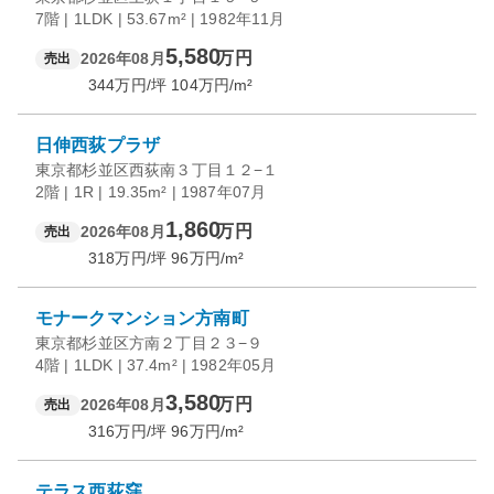
7階 | 1LDK | 53.67m² | 1982年11月
5,580
万円
2026年08月
売出
344
万円/坪
104
万円/m²
日伸西荻プラザ
東京都杉並区西荻南３丁目１２−１
2階 | 1R | 19.35m² | 1987年07月
1,860
万円
2026年08月
売出
318
万円/坪
96
万円/m²
モナークマンション方南町
東京都杉並区方南２丁目２３−９
4階 | 1LDK | 37.4m² | 1982年05月
3,580
万円
2026年08月
売出
316
万円/坪
96
万円/m²
テラス西荻窪