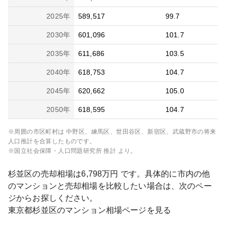
2025
年
589,517
99.7
2030
年
601,096
101.7
2035
年
611,686
103.5
2040
年
618,753
104.7
2045
年
620,662
105.0
2050
年
618,595
104.7
※周囲の市区町村は
中野区、練馬区、世田谷区、新宿区、武蔵野市
の将来
人口推計を合算したものです。
※国立社会保障・人口問題研究所 推計 より。
杉並区
の売却相場は
6,798
万円 です。具体的に市内の他
のマンションと売却相場を比較したい場合は、次のペー
ジからお探しください。
東京都
杉並区
のマンション相場ページを見る