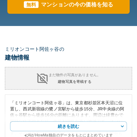
マンションの今の価格を知る
無料
ミリオンコート阿佐ヶ谷の
建物情報
まだ物件の写真がありません。
建物写真を寄稿する
「ミリオンコート阿佐ヶ谷」は、東京都杉並区本天沼に位
置し、西武新宿線の鷺ノ宮駅から徒歩15分、JR中央線の阿
佐ヶ谷駅から徒歩16分の距離にあります。周辺は緑豊かで
閑静な住宅街となり、生活利便性が高い地域です。マンシ
続きを読む
ョンの外観は現代的なデザインが特徴で、清潔感がありま
す。その築年数は比較的多めとなり、経年を感じる部分も
AIがHowMa独自のデータをもとにまとめています