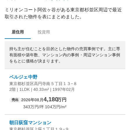
ミリオンコート阿佐ヶ谷
がある
東京都
杉並区
周辺で最近
取引された物件を表にまとめました。
居住用
投資用
持ち主が住むことを目的とした物件の売買事例です。
主に専
有面積や築年数、マンション内の事例・周辺マンション事例
をもとに価格が決まります。
ベルジェ中野
東京都杉並区高円寺南５丁目１３−８
2階 | 1LDK | 40.33m² | 1997年02月
4,180
万円
2026年08月
売出
343
万円/坪
104
万円/m²
朝日荻窪マンション
東京都杉並区上荻１丁目１９−９