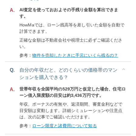
AI査定を使っておおよその手残り金額を算出できま
A.
す。
HowMaでは、ローン残高等を差し引いた金額を自動で
計算できます。
正確な金額は不動産会社や税理士に必ずご確認くださ
い。
参考：
物件を売却したときに手元にいくら残るの？
Q.
自分の年収だと、どのくらいの価格帯のマン
ションを購入できる？
世帯年収を全国平均の529万円と仮定した場合、住宅ロ
A.
ーン借入限度額の目安は約3,436万円です。
年収、ボーナスの有無や、返済期間、審査金利などで
目安額は変動します。詳細シミュレーションや注意点
は、次の記事でご確認いただけます。
参考：
ローン限度と諸費用について知る