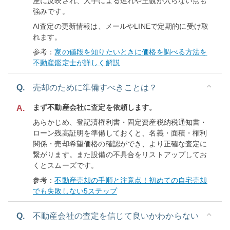
座に反映され、人手による遅れや主観が入らない点も
強みです。
AI査定の更新情報は、メールやLINEで定期的に受け取
れます。
参考：
家の値段を知りたいときに価格を調べる方法を
不動産鑑定士が詳しく解説
Q.
売却のために準備すべきことは？
まず不動産会社に査定を依頼します。
A.
あらかじめ、登記済権利書・固定資産税納税通知書・
ローン残高証明を準備しておくと、名義・面積・権利
関係・売却希望価格の確認ができ、より正確な査定に
繋がります。また設備の不具合をリストアップしてお
くとスムーズです。
参考：
不動産売却の手順と注意点！初めての自宅売却
でも失敗しない5ステップ
Q.
不動産会社の査定を信じて良いかわからない