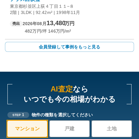
東京都杉並区上荻４丁目１１−８
2階 | 3LDK | 92.42m² | 1998年11月
13,480
万円
2026年08月
売出
482
万円/坪
146
万円/m²
会員登録して事例をもっと見る
AI査定
なら
いつでも今の相場がわかる
物件の種類を選択してください
1
STEP
マンション
戸建
土地