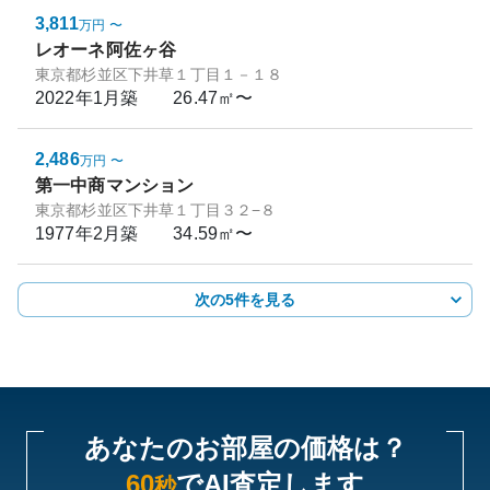
3,811
万円
〜
レオーネ阿佐ヶ谷
東京都杉並区下井草１丁目１－１８
2022年1月
築
26.47㎡〜
2,486
万円
〜
第一中商マンション
東京都杉並区下井草１丁目３２−８
1977年2月
築
34.59㎡〜
次の5件を見る
あなたのお部屋の価格は？
60
でAI査定します
秒