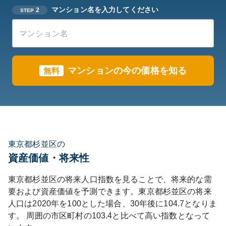
マンション名を入力してください
2
STEP
マンションの今の価格を知る
無料
東京都杉並区の
資産価値・将来性
東京都
杉並区
の将来人口指数を見ることで、将来的な需
要および資産価値を予測できます。
東京都
杉並区
の将来
人口は
2020
年を100とした場合、30年後に
104.7
となりま
す。
周囲の市区町村の
103.4
と比べて
高い
指数となって