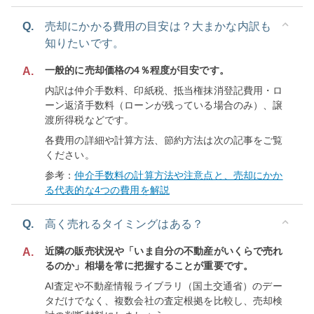
Q.
売却にかかる費用の目安は？大まかな内訳も
知りたいです。
一般的に売却価格の4％程度が目安です。
A.
内訳は仲介手数料、印紙税、抵当権抹消登記費用・ロ
ーン返済手数料（ローンが残っている場合のみ）、譲
渡所得税などです。
各費用の詳細や計算方法、節約方法は次の記事をご覧
ください。
参考：
仲介手数料の計算方法や注意点と、売却にかか
る代表的な4つの費用を解説
Q.
高く売れるタイミングはある？
近隣の販売状況や「いま自分の不動産がいくらで売れ
A.
るのか」相場を常に把握することが重要です。
AI査定や不動産情報ライブラリ（国土交通省）のデー
タだけでなく、複数会社の査定根拠を比較し、売却検