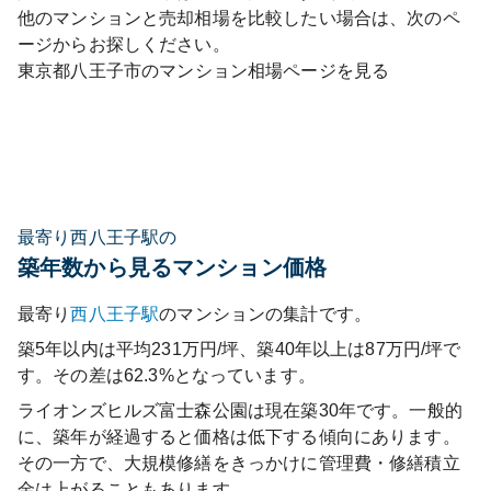
他のマンションと売却相場を比較したい場合は、次のペ
ージからお探しください。
東京都
八王子市
のマンション相場ページを見る
最寄り西八王子駅の
築年数から見るマンション価格
最寄り
西八王子
駅
のマンションの集計です。
築5年以内は平均231万円/坪、築40年以上は87万円/坪で
す。その差は62.3%となっています。
ライオンズヒルズ富士森公園
は現在築
30
年です。一般的
に、築年が経過すると価格は低下する傾向にあります。
その一方で、大規模修繕をきっかけに管理費・修繕積立
金は上がることもあります。