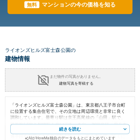
マンションの今の価格を知る
無料
ライオンズヒルズ富士森公園の
建物情報
まだ物件の写真がありません。
建物写真を寄稿する
「ライオンズヒルズ富士森公園」は、東京都八王子市台町
に位置する集合住宅で、その立地は周辺環境と非常に良く
調和しています。最寄り駅は京王高尾線の「山田」駅で、
徒歩約14分と利便性も高いです。また、JR中央線「西八王
続きを読む
子」駅からも徒歩約17分でアクセス可能なため、複数の交
通手段を利用できる点で魅力的です。富士森公園が近くに
AIがHowMa独自のデータをもとにまとめています