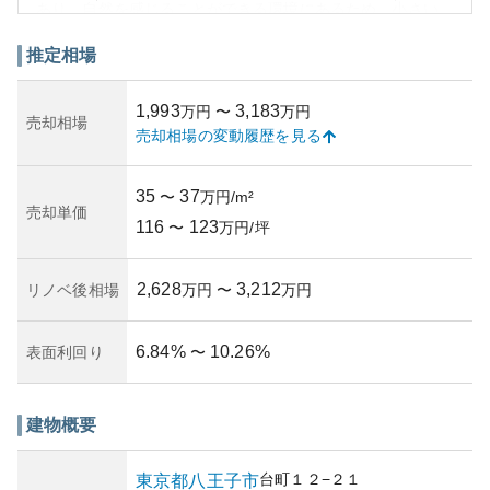
あり、自然を感じることができる環境にあるため、小さい
お子様のいる家庭やペット愛好家に理想的な環境が提供さ
れています。このマンションは、周囲の緑豊かな景観を活
推定相場
かし、落ち着いた住宅地の中にそびえています。
外観はスタイリッシュかつ堅牢なデザインが特徴で、周囲
1,993
3,183
万円
〜
万円
と調和しつつも自らの存在感を保っています。物件の価値
売却相場
売却相場の変動履歴を見る
については、好立地でありながら手頃な価格帯で取引され
ることが多く、資産的魅力も認められます。しかし、築年
数や管理状態によっては、経年に伴うメンテナンスのリス
35
37
〜
万円/m²
クがあることを考慮に入れる必要があります。主要設備や
売却単価
116
123
共用部分のメンテナンス状況を確認することで、その所有
〜
万円/坪
リスクを軽減することが重要です。
2,628
3,212
リノベ後相場
万円
〜
万円
6.84
%
10.26
%
表面利回り
〜
建物概要
台町
１２−２１
東京都
八王子市