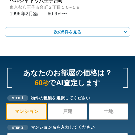
ベルシャトゥ八王子台町
東京都八王子市台町２丁目１０−１９
1996年2月
築
60.9㎡〜
次の5件を見る
あなたのお部屋の価格は？
60
でAI査定します
秒
物件の種類を選択してください
1
STEP
マンション
戸建
土地
マンション名を入力してください
2
STEP