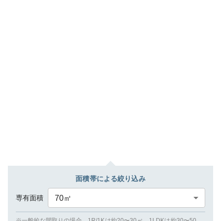
面積帯による絞り込み
専有面積
70
㎡
※一般的な間取りの場合、1R/1Kは約20〜30㎡、1LDKは約30〜50