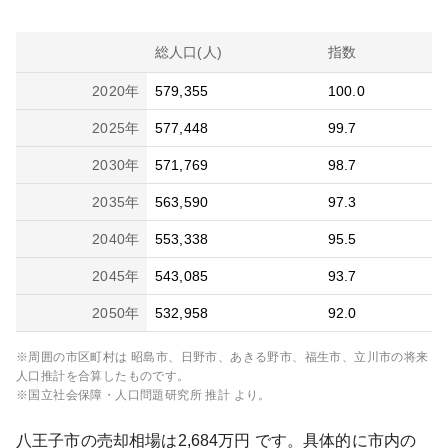
総人口(人)
指数
2020
年
579,355
100.0
2025
年
577,448
99.7
2030
年
571,769
98.7
2035
年
563,590
97.3
2040
年
553,338
95.5
2045
年
543,085
93.7
2050
年
532,958
92.0
※周囲の市区町村は
昭島市、日野市、あきる野市、福生市、立川市
の将来
人口推計を合算したものです。
※国立社会保障・人口問題研究所 推計 より。
八王子市
の売却相場は
2,684
万円 です。具体的に市内の