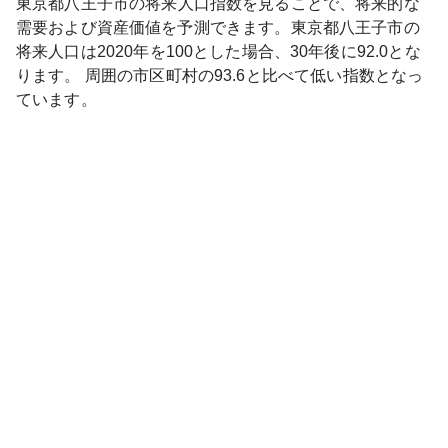
東京都
八王子市
の将来人口指数を見ることで、将来的な
需要および資産価値を予測できます。
東京都
八王子市
の
将来人口は
2020
年を100とした場合、30年後に
92.0
とな
ります。
周囲の市区町村の
93.6
と比べて
低い
指数となっ
ています。