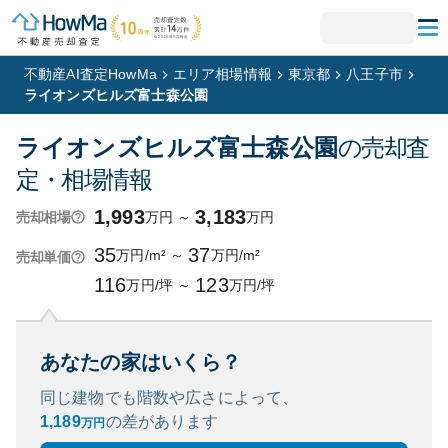
不動産AI査定HowMa
エリア相場情報
東京都
八王子市
ライオンズヒルズ富士森公園
ライオンズヒルズ富士森公園
の売却査
定・相場情報
1,993
3,183
万円
～
万円
売却相場
35
37
万円/m²
～
万円/m²
売却単価
116
123
万円/坪
～
万円/坪
あなたの家はいくら？
同じ建物でも階数や広さによって、
1,189
の
差があります
万円