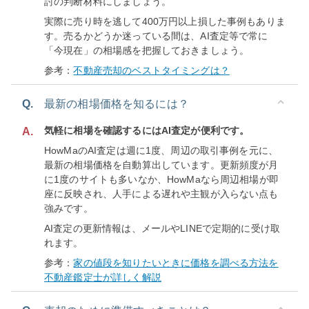
討の判断材料にしましょう。
実際に売り時を逃して400万円以上損した事例もありま
す。売るかどうか迷っている間は、AI査定等で常に
「今現在」の相場感を把握しておきましょう。
参考：
不動産売却のベストタイミングは？
Q.
最新の相場価格を知るには？
気軽に相場を確認するにはAI査定が便利です。
A.
HowMaのAI査定は週に1度、周辺の取引事例を元に、
最新の相場価格を自動算出しています。更新頻度が月
に1度のサイトも多いなか、HowMaなら周辺相場が即
座に反映され、人手による遅れや主観が入らない点も
強みです。
AI査定の更新情報は、メールやLINEで定期的に受け取
れます。
参考：
家の値段を知りたいときに価格を調べる方法を
不動産鑑定士が詳しく解説