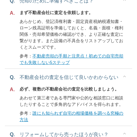
Q.
売却のために準備すべきことは？
まず不動産会社に査定を依頼します。
A.
あらかじめ、登記済権利書・固定資産税納税通知書・
ローン残高証明を準備しておくと、名義・面積・権利
関係・売却希望価格の確認ができ、より正確な査定に
繋がります。また設備の不具合をリストアップしてお
くとスムーズです。
参考：
不動産売却の手順と注意点！初めての自宅売却
でも失敗しない5ステップ
Q.
不動産会社の査定を信じて良いかわからない
必ず、複数の不動産会社の査定を比較しましょう。
A.
あわせて第三者である専門家や公的な相談窓口に相談
したりすることで多角的なアドバイスを得られます。
参考：
誰にも知られず自宅の相場価格を調べる究極の
方法
Q.
リフォームしてから売ったほうが良い？