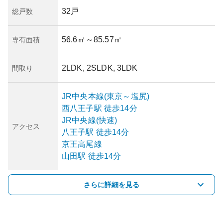
32戸
総戸数
56.6㎡
～85.57㎡
専有面積
2LDK, 2SLDK, 3LDK
間取り
JR中央本線(東京～塩尻)
西八王子
駅
徒歩14分
JR中央線(快速)
アクセス
八王子
駅
徒歩14分
京王高尾線
山田
駅
徒歩14分
さらに詳細を見る