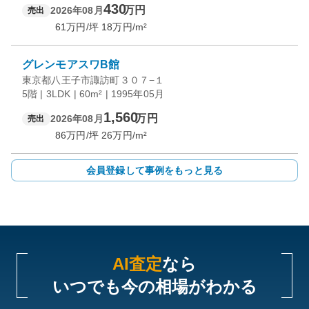
430
万円
2026年08月
売出
61
万円/坪
18
万円/m²
グレンモアスワB館
東京都八王子市諏訪町３０７−１
5階 | 3LDK | 60m² | 1995年05月
1,560
万円
2026年08月
売出
86
万円/坪
26
万円/m²
会員登録して事例をもっと見る
AI査定
なら
いつでも今の相場がわかる