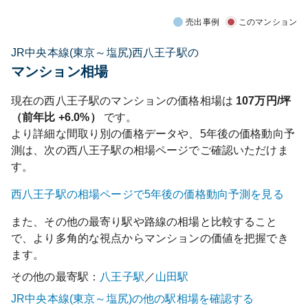
売出事例
このマンション
JR中央本線(東京～塩尻)西八王子駅の
マンション相場
現在の
西八王子
駅のマンションの価格相場は
107
万円/坪
（前年比
+6.0%
）
です。
より詳細な間取り別の価格データや、5年後の価格動向予
測は、次の
西八王子
駅の相場ページでご確認いただけま
す。
西八王子
駅の相場ページで5年後の価格動向予測を見る
また、その他の最寄り駅や路線の相場と比較すること
で、より多角的な視点からマンションの価値を把握でき
ます。
その他の最寄駅：
八王子
駅
／
山田
駅
JR中央本線(東京～塩尻)
の他の駅相場を確認する