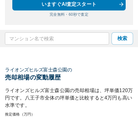
いますぐAI査定スタート
完全無料・60秒で査定
検索
ライオンズヒルズ富士森公園
の
売却相場の変動履歴
ライオンズヒルズ富士森公園
の売却相場は、坪単価
120
万
円です。
八王子市
全体の坪単価と比較すると
4
万円も
高い
水準です。
推定価格（万円）