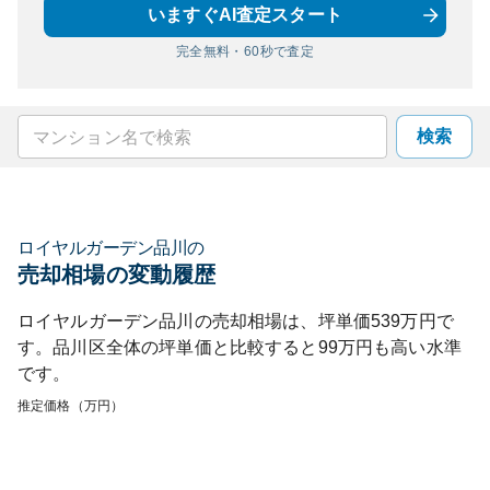
いますぐAI査定スタート
完全無料・60秒で査定
検索
ロイヤルガーデン品川
の
売却相場の変動履歴
ロイヤルガーデン品川
の売却相場は、坪単価
539
万円で
す。
品川区
全体の坪単価と比較すると
99
万円も
高い
水準
です。
推定価格（万円）