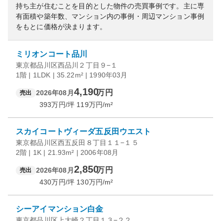
持ち主が住むことを目的とした物件の売買事例です。
主に専
有面積や築年数、マンション内の事例・周辺マンション事例
をもとに価格が決まります。
ミリオンコート品川
東京都品川区西品川２丁目９−１
1階 | 1LDK | 35.22m² | 1990年03月
4,190
万円
2026年08月
売出
393
万円/坪
119
万円/m²
スカイコートヴィーダ五反田ウエスト
東京都品川区西五反田８丁目１１−１５
2階 | 1K | 21.93m² | 2006年08月
2,850
万円
2026年08月
売出
430
万円/坪
130
万円/m²
シーアイマンション白金
東京都品川区上大崎２丁目１３−２２