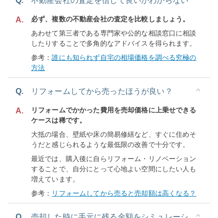
Q.
不動産会社の査定を信じて良いかわからない
必ず、複数の不動産会社の査定を比較しましょう。
A.
あわせて第三者である専門家や公的な相談窓口に相談
したりすることで多角的なアドバイスを得られます。
参考：
誰にも知られず自宅の相場価格を調べる究極の
方法
Q.
リフォームしてから売ったほうが良い？
リフォームでかかった費用を売却価格に上乗せできる
A.
ケースは稀です。
大抵の場合、壁紙や床の簡易修繕など、すぐに住めそ
うだと感じられるような最低限の改善で十分です。
最近では、購入後に自らリフォーム・リノベーション
することで、自分にとって心地よい空間にしたい人も
増えています。
参考：
リフォームしてから売ると売却額は高くなる？
Q.
売却した時に手元に残る金額をシミュレーシ