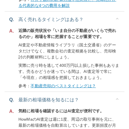
る代表的な4つの費用を解説
Q.
高く売れるタイミングはある？
近隣の販売状況や「いま自分の不動産がいくらで売れ
A.
るのか」相場を常に把握することが重要です。
AI査定や不動産情報ライブラリ（国土交通省）のデー
タだけでなく、複数会社の査定根拠を比較し、売却検
討の判断材料にしましょう。
実際に売り時を逃して400万円以上損した事例もありま
す。売るかどうか迷っている間は、AI査定等で常に
「今現在」の相場感を把握しておきましょう。
参考：
不動産売却のベストタイミングは？
Q.
最新の相場価格を知るには？
気軽に相場を確認するにはAI査定が便利です。
A.
HowMaのAI査定は週に1度、周辺の取引事例を元に、
最新の相場価格を自動算出しています。更新頻度が月