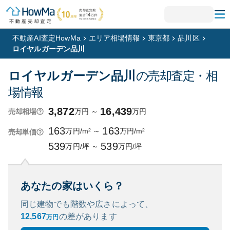
不動産AI査定HowMa
エリア相場情報
東京都
品川区
ロイヤルガーデン品川
ロイヤルガーデン品川
の売却査定・相
場情報
3,872
16,439
万円
～
万円
売却相場
163
163
万円/m²
～
万円/m²
売却単価
539
539
万円/坪
～
万円/坪
あなたの家はいくら？
同じ建物でも階数や広さによって、
12,567
の
差があります
万円