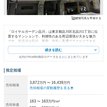
建物写真を寄稿する
「ロイヤルガーデン品川」は東京都品川区北品川1丁目に位
置するマンションで、利便性のある周辺環境が大きな魅力
です。北品川は品川、新宿、渋谷へ直通でアクセスできる
交通の要所に位置し、多様な商業施設や公園なども周辺に
続きを読む
広がっています。また、良好な教育施設へのアクセスも優
れており、ファミリー層にとって適した生活環境です。外
AIがHowMa独自のデータをもとにまとめています
観はモダンかつ高級感のあるデザインで、居住者にステー
タスを与えます。建物自体はしっかりとした構造が特徴
で、耐震強度についても安心できる設計がされています。
推定相場
資産性においては、都心に近い立地と高級感あふれる物件
ということもあり、将来的な資産価値の下落は比較的低い
3,872
16,439
万円
〜
万円
と考えられます。ただし、都心部の物件は地価の変動リス
売却相場
売却相場の変動履歴を見る
クや他の高価の物件との競争が懸念され、投資物件として
の所有リスクは完全にゼロではありません。しかし、そう
したリスクを越える魅力と利便性があり、購入者にとって
163
163
〜
万円/m²
長期的な居住地や投資先として価値が見込めるといえるで
売却単価