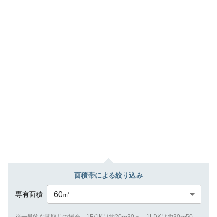
面積帯による絞り込み
専有面積
60
㎡
※一般的な間取りの場合、1R/1Kは約20〜30㎡、1LDKは約30〜50