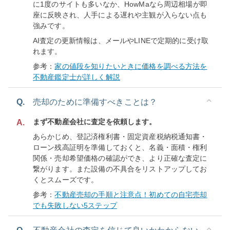
に1度のサイトも多いなか、HowMaなら周辺相場が即
座に反映され、人手による遅れや主観が入らない点も
強みです。
AI査定の更新情報は、メールやLINEで定期的に受け取
れます。
参考：
家の値段を知りたいときに価格を調べる方法を
不動産鑑定士が詳しく解説
Q.
売却のために準備すべきことは？
まず不動産会社に査定を依頼します。
A.
あらかじめ、登記済権利書・固定資産税納税通知書・
ローン残高証明を準備しておくと、名義・面積・権利
関係・売却希望価格の確認ができ、より正確な査定に
繋がります。また設備の不具合をリストアップしてお
くとスムーズです。
参考：
不動産売却の手順と注意点！初めての自宅売却
でも失敗しない5ステップ