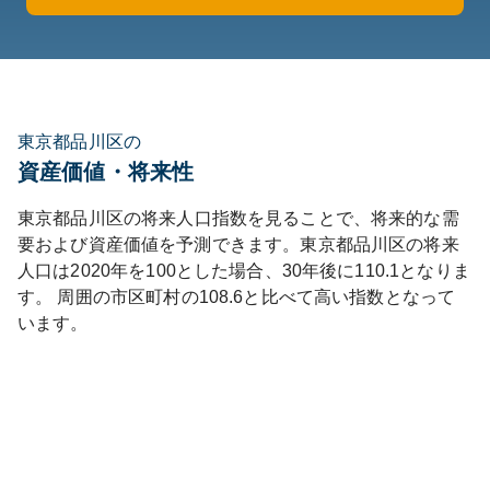
東京都品川区の
資産価値・将来性
東京都
品川区
の将来人口指数を見ることで、将来的な需
要および資産価値を予測できます。
東京都
品川区
の将来
人口は
2020
年を100とした場合、30年後に
110.1
となりま
す。
周囲の市区町村の
108.6
と比べて
高い
指数となって
います。