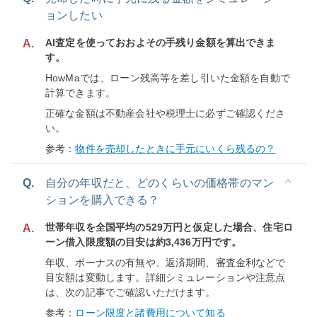
ョンしたい
AI査定を使っておおよその手残り金額を算出できま
A.
す。
HowMaでは、ローン残高等を差し引いた金額を自動で
計算できます。
正確な金額は不動産会社や税理士に必ずご確認くださ
い。
参考：
物件を売却したときに手元にいくら残るの？
Q.
自分の年収だと、どのくらいの価格帯のマン
ションを購入できる？
世帯年収を全国平均の529万円と仮定した場合、住宅ロ
A.
ーン借入限度額の目安は約3,436万円です。
年収、ボーナスの有無や、返済期間、審査金利などで
目安額は変動します。詳細シミュレーションや注意点
は、次の記事でご確認いただけます。
参考：
ローン限度と諸費用について知る