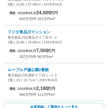
5階 | 3LDK | 87.09m² | 1975年04月
24,500
万円
2026年08月
売出
930
万円/坪
281
万円/m²
フジタ東品川マンション
東京都品川区東品川４丁目８−２
1階 | 3LDK | 76.88m² | 1981年05月
7,500
万円
2026年08月
売出
322
万円/坪
98
万円/m²
ルーブル戸越公園2番館
東京都品川区豊町５丁目１−１５
2階 | 1K | 19.71m² | 2001年04月
2,180
万円
2026年08月
売出
366
万円/坪
111
万円/m²
会員登録して事例をもっと見る