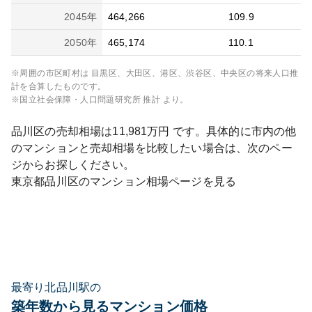
2045
年
464,266
109.9
2050
年
465,174
110.1
※周囲の市区町村は
目黒区、大田区、港区、渋谷区、中央区
の将来人口推
計を合算したものです。
※国立社会保障・人口問題研究所 推計 より。
品川区
の売却相場は
11,981
万円 です。具体的に市内の他
のマンションと売却相場を比較したい場合は、次のペー
ジからお探しください。
東京都
品川区
のマンション相場ページを見る
最寄り北品川駅の
築年数から見るマンション価格