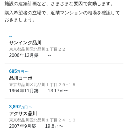
施設の建築計画など、さまざまな要因で変動します。
購入希望者の立場で、近隣マンションの相場を確認して
おきましょう。
--
サンイング品川
東京都品川区北品川１丁目２２
2006年12月
築
--
695
万円
〜
品川コーポ
東京都品川区北品川１丁目２９−１５
1964年11月
築
13.17㎡〜
3,892
万円
〜
アクサス品川
東京都品川区北品川１丁目２４−１３
2007年9月
築
19.8㎡〜