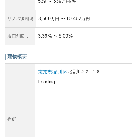
539
539
しょう。
〜
万円/坪
8,560
10,462
リノベ後相場
万円
〜
万円
3.39
%
5.09
%
表面利回り
〜
建物概要
北品川
２２−１８
東京都
品川区
Loading...
住所