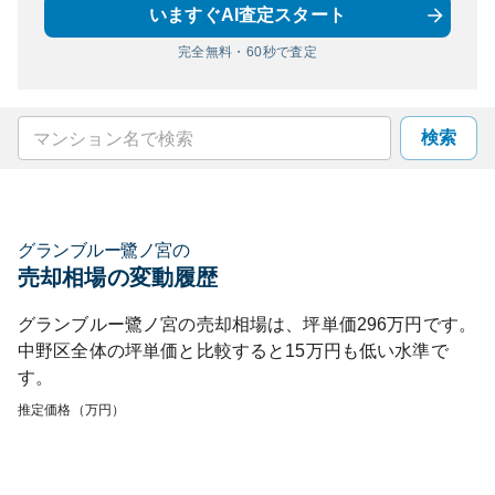
いますぐAI査定スタート
完全無料・60秒で査定
検索
グランブルー鷺ノ宮
の
売却相場の変動履歴
グランブルー鷺ノ宮
の売却相場は、坪単価
296
万円です。
中野区
全体の坪単価と比較すると
15
万円も
低い
水準で
す。
推定価格（万円）