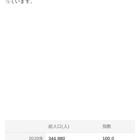
っています。
総人口(人)
指数
2020
年
344,880
100.0