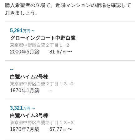
購入希望者の立場で、近隣マンションの相場を確認して
おきましょう。
5,291
万円
〜
グローイングコート中野白鷺
東京都中野区白鷺２丁目１−２
2000年5月
築
81.67㎡〜
--
白鷺ハイム2号棟
東京都中野区白鷺２丁目１３−２
1970年1月
築
--
3,321
万円
〜
白鷺ハイム3号棟
東京都中野区白鷺２丁目１３−３
1970年7月
築
67.77㎡〜