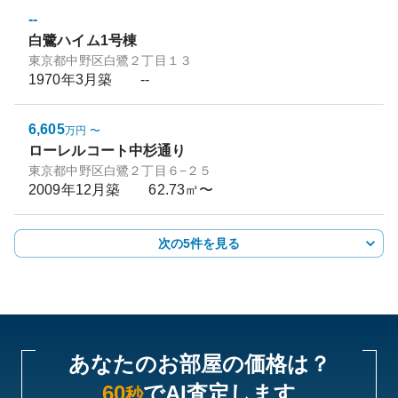
--
白鷺ハイム1号棟
東京都中野区白鷺２丁目１３
1970年3月
築
--
6,605
万円
〜
ローレルコート中杉通り
東京都中野区白鷺２丁目６−２５
2009年12月
築
62.73㎡〜
次の5件を見る
あなたのお部屋の価格は？
60
でAI査定します
秒