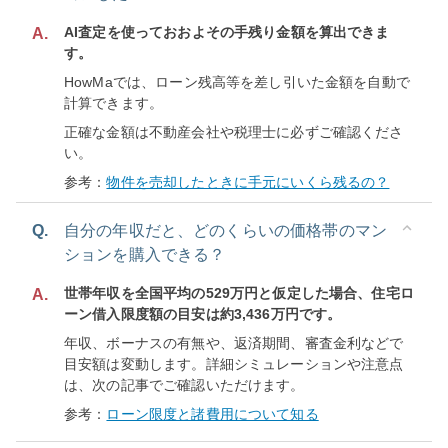
AI査定を使っておおよその手残り金額を算出できま
A.
す。
HowMaでは、ローン残高等を差し引いた金額を自動で
計算できます。
正確な金額は不動産会社や税理士に必ずご確認くださ
い。
参考：
物件を売却したときに手元にいくら残るの？
Q.
自分の年収だと、どのくらいの価格帯のマン
ションを購入できる？
世帯年収を全国平均の529万円と仮定した場合、住宅ロ
A.
ーン借入限度額の目安は約3,436万円です。
年収、ボーナスの有無や、返済期間、審査金利などで
目安額は変動します。詳細シミュレーションや注意点
は、次の記事でご確認いただけます。
参考：
ローン限度と諸費用について知る