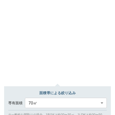
面積帯による絞り込み
専有面積
70
㎡
※一般的な間取りの場合、1R/1Kは約20〜30㎡、1LDKは約30〜50