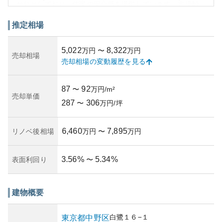
かりとしており、住民の安心感を提供しています。非接触
キーシステムの採用により、利便性も高く、スムーズな出
入りが可能です。また、共用部分には宅配ボックスも設置
推定相場
されており、留守時の荷物受取が捗ります。
資産性に関して、東京都内のアクセスの良い場所に位置し
5,022
8,322
万円
〜
万円
ているため、マンションの価値は比較的安定していると思
売却相場
売却相場の変動履歴を見る
われます。また、周辺環境は中野区内の静かな住宅街であ
りながらも、都心へのアクセスが良いため住みやすい環境
です。所有リスクについては、定期的な管理やメンテナン
87
92
〜
万円/m²
スが鍵となるでしょう。築年数や管理状況の具体的な情報
売却単価
287
306
は提供されていませんが、全体のセキュリティと設備の充
〜
万円/坪
実さから、日常の生活にはお勧めできる選択肢と言えま
す。
6,460
7,895
リノベ後相場
万円
〜
万円
3.56
%
5.34
%
表面利回り
〜
建物概要
白鷺
１６−１
東京都
中野区