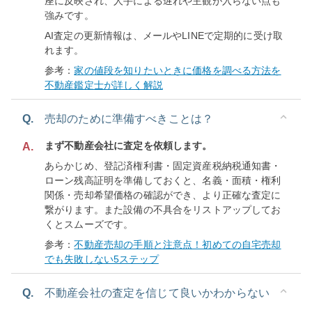
座に反映され、人手による遅れや主観が入らない点も
強みです。
AI査定の更新情報は、メールやLINEで定期的に受け取
れます。
参考：
家の値段を知りたいときに価格を調べる方法を
不動産鑑定士が詳しく解説
Q.
売却のために準備すべきことは？
まず不動産会社に査定を依頼します。
A.
あらかじめ、登記済権利書・固定資産税納税通知書・
ローン残高証明を準備しておくと、名義・面積・権利
関係・売却希望価格の確認ができ、より正確な査定に
繋がります。また設備の不具合をリストアップしてお
くとスムーズです。
参考：
不動産売却の手順と注意点！初めての自宅売却
でも失敗しない5ステップ
Q.
不動産会社の査定を信じて良いかわからない