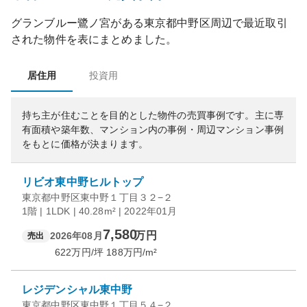
グランブルー鷺ノ宮
がある
東京都
中野区
周辺で最近取引
された物件を表にまとめました。
居住用
投資用
持ち主が住むことを目的とした物件の売買事例です。
主に専
有面積や築年数、マンション内の事例・周辺マンション事例
をもとに価格が決まります。
リビオ東中野ヒルトップ
東京都中野区東中野１丁目３２−２
1階 | 1LDK | 40.28m² | 2022年01月
7,580
万円
2026年08月
売出
622
万円/坪
188
万円/m²
レジデンシャル東中野
東京都中野区東中野１丁目５４−２