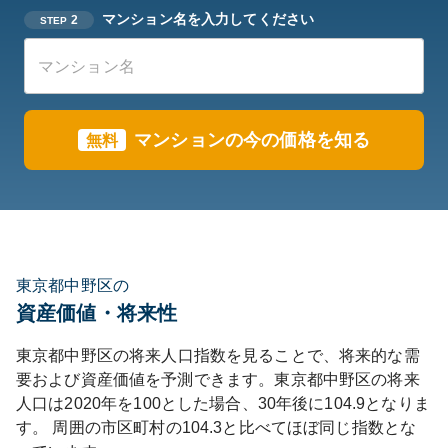
マンション名を入力してください
2
STEP
マンションの今の価格を知る
無料
東京都中野区の
資産価値・将来性
東京都
中野区
の将来人口指数を見ることで、将来的な需
要および資産価値を予測できます。
東京都
中野区
の将来
人口は
2020
年を100とした場合、30年後に
104.9
となりま
す。
周囲の市区町村の
104.3
と比べて
ほぼ同じ
指数とな