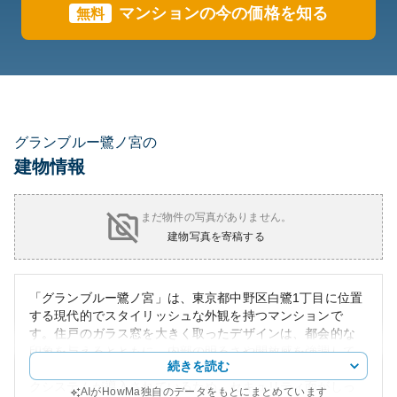
マンションの今の価格を知る
無料
グランブルー鷺ノ宮の
建物情報
まだ物件の写真がありません。
建物写真を寄稿する
「グランブルー鷺ノ宮」は、東京都中野区白鷺1丁目に位置
する現代的でスタイリッシュな外観を持つマンションで
す。住戸のガラス窓を大きく取ったデザインは、都会的な
印象を与えるとともに、内部の明るさや開放感を強調して
続きを読む
います。共用エントランスにはTVカメラ付きのオートロッ
クシステムが導入されているため、セキュリティ面がしっ
AIがHowMa独自のデータをもとにまとめています