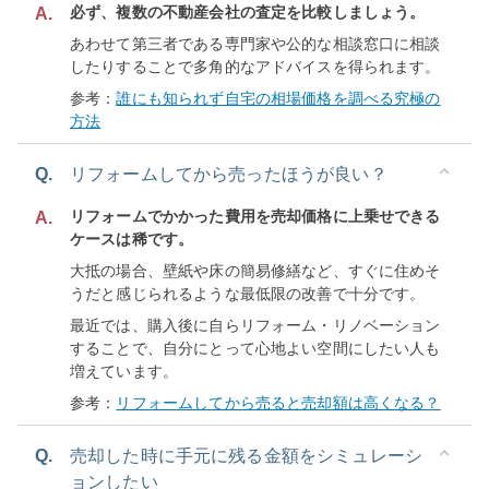
必ず、複数の不動産会社の査定を比較しましょう。
A.
あわせて第三者である専門家や公的な相談窓口に相談
したりすることで多角的なアドバイスを得られます。
参考：
誰にも知られず自宅の相場価格を調べる究極の
方法
Q.
リフォームしてから売ったほうが良い？
リフォームでかかった費用を売却価格に上乗せできる
A.
ケースは稀です。
大抵の場合、壁紙や床の簡易修繕など、すぐに住めそ
うだと感じられるような最低限の改善で十分です。
最近では、購入後に自らリフォーム・リノベーション
することで、自分にとって心地よい空間にしたい人も
増えています。
参考：
リフォームしてから売ると売却額は高くなる？
Q.
売却した時に手元に残る金額をシミュレーシ
ョンしたい