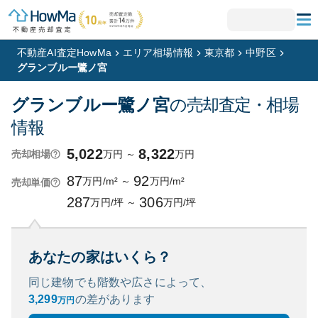
不動産AI査定HowMa
エリア相場情報
東京都
中野区
グランブルー鷺ノ宮
グランブルー鷺ノ宮
の売却査定・相場
情報
5,022
8,322
万円
～
万円
売却相場
87
92
万円/m²
～
万円/m²
売却単価
287
306
万円/坪
～
万円/坪
あなたの家はいくら？
同じ建物でも階数や広さによって、
3,299
の
差があります
万円