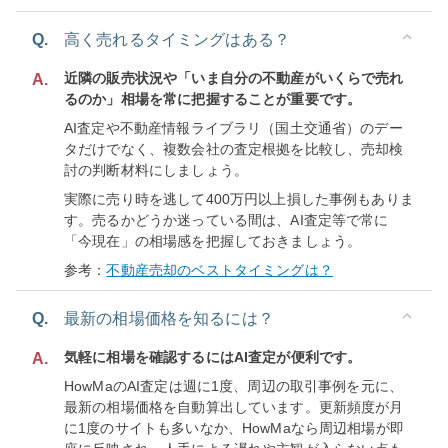
Q.
高く売れるタイミングはある？
近隣の販売状況や「いま自分の不動産がいくらで売れ
A.
るのか」相場を常に把握することが重要です。
AI査定や不動産情報ライブラリ（国土交通省）のデー
タだけでなく、複数会社の査定根拠を比較し、売却検
討の判断材料にしましょう。
実際に売り時を逃して400万円以上損した事例もありま
す。売るかどうか迷っている間は、AI査定等で常に
「今現在」の相場感を把握しておきましょう。
参考：
不動産売却のベストタイミングは？
Q.
最新の相場価格を知るには？
気軽に相場を確認するにはAI査定が便利です。
A.
HowMaのAI査定は週に1度、周辺の取引事例を元に、
最新の相場価格を自動算出しています。更新頻度が月
に1度のサイトも多いなか、HowMaなら周辺相場が即