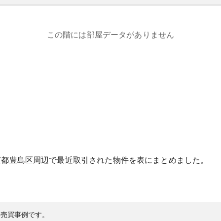
この階には部屋データがありません
京都
豊島区
周辺で最近取引された物件を表にまとめました。
の売買事例です。