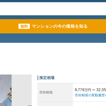
マンションの今の価格を知る
無料
推定相場
9,776
32,5
万円
〜
売却相場
売却相場の変動履歴