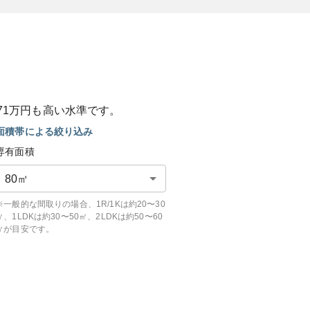
71
万円も
高い
水準です。
面積帯による絞り込み
専有面積
80
㎡
※一般的な間取りの場合、1R/1Kは約20〜30
㎡、1LDKは約30〜50㎡、2LDKは約50〜60
㎡が目安です。