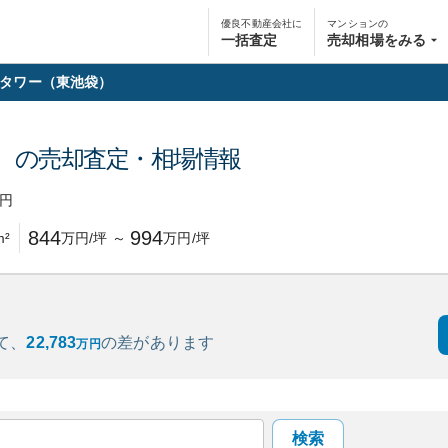
優良不動産会社に
マンションの
一括査定
売却相場をみる
タワー（東池袋）
）
の売却査定・相場情報
円
844
994
m²
万円/坪
～
万円/坪
て、
22,783
の
差があります
万円
検索