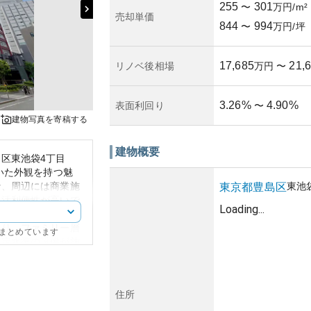
255
301
〜
万円/m²
売却単価
844
994
〜
万円/坪
17,685
21,
リノベ後相場
万円
〜
3.26
%
4.90
%
表面利回り
〜
建物写真を寄稿する
建物概要
区東池袋4丁目
いた外観を持つ魅
で、周辺には商業施
東池
東京都
豊島区
生活利便性が高いで
Loading...
、電車での移動が便
おり、ファミリー層
にまとめています
一定水準の設備が施
が整っています。
東京都心という立地
反面、市場動向によ
住所
す。所有リスクとし