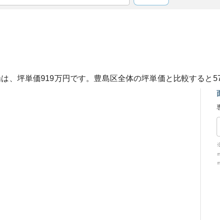
場は、坪単価
919
万円です。
豊島区
全体の坪単価と比較すると
5