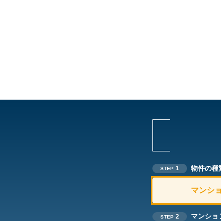
物件の種
1
STEP
マンシ
マンショ
2
STEP