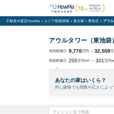
不動産AI査定HowMa
エリア相場情報
東京都
豊島区
アウル
アウルタワー（東池袋
9,776
32,559
万円
～
万
売却相場
255
301
万円/m²
～
万円/
売却単価
あなたの家はいくら？
同じ建物でも階数や広さによっ