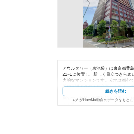
アウルタワー（東池袋）は東京都豊島
21−1に位置し、新しく目立つきらめ
力的なマンションです。立地は都心
設や交通アクセスが充実しており、
続きを読む
す。特に池袋駅へのアクセスが良く
利です。地域の教育施設も充実して
AIがHowMa独自のデータをもと
にも適しています。マンションには
されており、快適に生活できる環境
資産性の観点から、アウルタワーは
条件から高い資産価値が見込まれる
っては価格変動のリスクもあり得ま