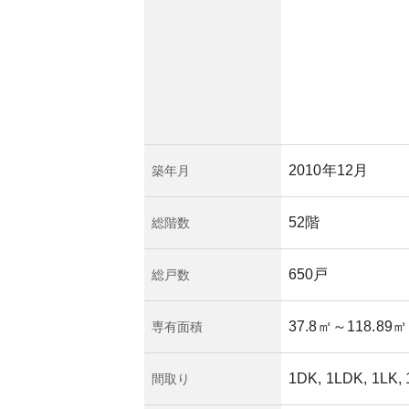
って長期的な市場需
なります。しかし、
値により、賃貸需要
なメリットがありま
2010年12月
築年月
52階
総階数
650戸
総戸数
37.8㎡
～118.89㎡
専有面積
1DK, 1LDK, 1LK,
間取り