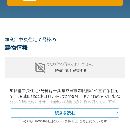
加良部中央住宅７号棟の
建物情報
まだ物件の写真がありません。
建物写真を寄稿する
加良部中央住宅7号棟は千葉県成田市加良部に位置する住宅
で、JR成田線の成田駅からバスで9分、または駅から徒歩20
分の立地にあります。物件の外観は築年数を経ている可能
性がありますが、伝統的な日本の団地スタイルで建てら
続きを読む
れ、修繕や管理の状況によってその魅力が左右されます。
周辺環境は住宅エリアとして静かで住みやすく、公共交通
AIがHowMa独自のデータをもとにまとめています
機関へのアクセスも程よく、近隣には公園や商業施設も整