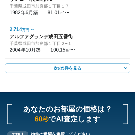
千葉県成田市加良部１丁目１７
1982年6月
築
81.01㎡〜
2,714
万円
〜
アルファグランデ成田五番街
千葉県成田市加良部１丁目２−１
2004年10月
築
100.15㎡〜
次の5件を見る
あなたのお部屋の価格は？
60
でAI査定します
秒
物件の種類を選択してください
1
STEP