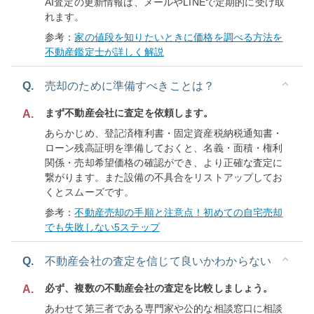
AI査定の更新情報は、メールやLINEで定期的に受け取
れます。
参考：
家の値段を知りたいときに価格を調べる方法を
不動産鑑定士が詳しく解説
Q.
売却のために準備すべきことは？
まず不動産会社に査定を依頼します。
A.
あらかじめ、登記済権利書・固定資産税納税通知書・
ローン残高証明を準備しておくと、名義・面積・権利
関係・売却希望価格の確認ができ、より正確な査定に
繋がります。また設備の不具合をリストアップしてお
くとスムーズです。
参考：
不動産売却の手順と注意点！初めての自宅売却
でも失敗しない5ステップ
Q.
不動産会社の査定を信じて良いかわからない
必ず、複数の不動産会社の査定を比較しましょう。
A.
あわせて第三者である専門家や公的な相談窓口に相談