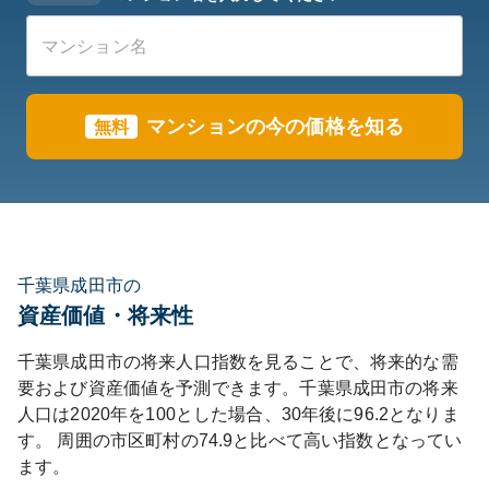
マンションの今の価格を知る
無料
千葉県成田市の
資産価値・将来性
千葉県
成田市
の将来人口指数を見ることで、将来的な需
要および資産価値を予測できます。
千葉県
成田市
の将来
人口は
2020
年を100とした場合、30年後に
96.2
となりま
す。
周囲の市区町村の
74.9
と比べて
高い
指数となってい
ます。