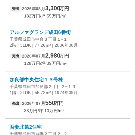
3,300
万円
2026年08月
売出
182
万円/坪
55
万円/m²
アルファグランデ成田6番街
千葉県成田市中台３丁目１−１
2階 | 3LDK | 77.26m² | 2006年08月
2,980
万円
2026年07月
売出
128
万円/坪
39
万円/m²
加良部中央住宅１３号棟
千葉県成田市加良部２丁目２−１３
1階 | 2LDK | 55.72m² | 1974年09月
550
万円
2026年07月
売出
33
万円/坪
10
万円/m²
吾妻北第2住宅
千葉県成田市吾妻２丁目２−２