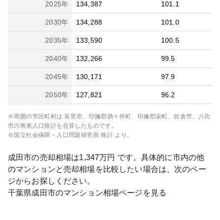
2025
年
134,387
101.1
2030
年
134,288
101.0
2035
年
133,590
100.5
2040
年
132,266
99.5
2045
年
130,171
97.9
2050
年
127,821
96.2
※周囲の市区町村は
富里市、印旛郡酒々井町、印旛郡栄町、佐倉市、八街
市
の将来人口推計を合算したものです。
※国立社会保障・人口問題研究所 推計 より。
成田市
の売却相場は
1,347
万円 です。具体的に市内の他
のマンションと売却相場を比較したい場合は、次のペー
ジからお探しください。
千葉県
成田市
のマンション相場ページを見る