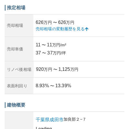
備され、日常の生活には便利な場所です。
資産性については、場所が成田市という成田空港に近い利
推定相場
便性の高い地域であるため、需要が安定している可能性が
あります。しかし、築年数や市場変化、地域開発プロジェ
626
626
万円
〜
万円
クトの進捗により価格の変動リスクはあります。また、所
売却相場
売却相場の変動履歴を見る
有リスクとしては自然災害や築年数による耐久性、将来的
な修繕費の増加の可能性が考えられます。物件購入の際
は、管理状況やコミュニティの雰囲気を十分に理解するこ
11
11
〜
万円/m²
とが推奨されます。
売却単価
37
37
〜
万円/坪
920
1,125
リノベ後相場
万円
〜
万円
8.93
%
13.39
%
表面利回り
〜
建物概要
加良部
２−７
千葉県
成田市
Loading...