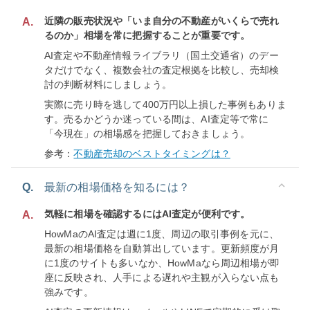
近隣の販売状況や「いま自分の不動産がいくらで売れ
A.
るのか」相場を常に把握することが重要です。
AI査定や不動産情報ライブラリ（国土交通省）のデー
タだけでなく、複数会社の査定根拠を比較し、売却検
討の判断材料にしましょう。
実際に売り時を逃して400万円以上損した事例もありま
す。売るかどうか迷っている間は、AI査定等で常に
「今現在」の相場感を把握しておきましょう。
参考：
不動産売却のベストタイミングは？
Q.
最新の相場価格を知るには？
気軽に相場を確認するにはAI査定が便利です。
A.
HowMaのAI査定は週に1度、周辺の取引事例を元に、
最新の相場価格を自動算出しています。更新頻度が月
に1度のサイトも多いなか、HowMaなら周辺相場が即
座に反映され、人手による遅れや主観が入らない点も
強みです。