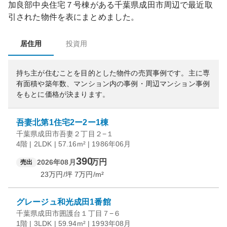
加良部中央住宅７号棟
がある
千葉県
成田市
周辺で最近取
引された物件を表にまとめました。
居住用
投資用
持ち主が住むことを目的とした物件の売買事例です。
主に専
有面積や築年数、マンション内の事例・周辺マンション事例
をもとに価格が決まります。
吾妻北第1住宅2ー2ー1棟
千葉県成田市吾妻２丁目２−１
4階 | 2LDK | 57.16m² | 1986年06月
390
万円
2026年08月
売出
23
万円/坪
7
万円/m²
グレージュ和光成田1番館
千葉県成田市囲護台１丁目７−６
1階 | 3LDK | 59.94m² | 1993年08月