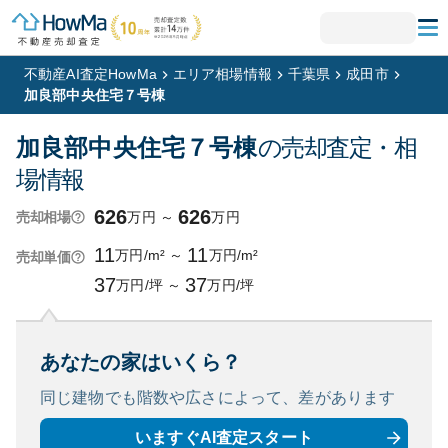
不動産AI査定HowMa
エリア相場情報
千葉県
成田市
加良部中央住宅７号棟
加良部中央住宅７号棟
の売却査定・相
場情報
626
626
万円
～
万円
売却相場
11
11
万円/m²
～
万円/m²
売却単価
37
37
万円/坪
～
万円/坪
あなたの家はいくら？
同じ建物でも階数や広さによって、
差があります
いますぐAI査定スタート