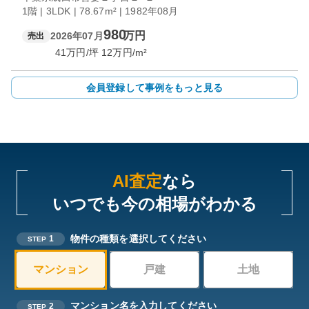
1階 | 3LDK | 78.67m² | 1982年08月
980
万円
2026年07月
売出
41
万円/坪
12
万円/m²
会員登録して事例をもっと見る
AI査定
なら
いつでも今の相場がわかる
物件の種類を選択してください
1
STEP
マンション
戸建
土地
マンション名を入力してください
2
STEP