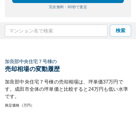
完全無料・60秒で査定
検索
加良部中央住宅７号棟
の
売却相場の変動履歴
加良部中央住宅７号棟
の売却相場は、坪単価
37
万円で
す。
成田市
全体の坪単価と比較すると
24
万円も
低い
水準
です。
推定価格（万円）