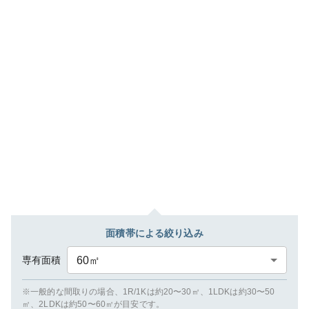
面積帯による絞り込み
専有面積
60
㎡
※一般的な間取りの場合、1R/1Kは約20〜30㎡、1LDKは約30〜50
㎡、2LDKは約50〜60㎡が目安です。