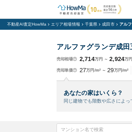
不動産AI査定HowMa
エリア相場情報
千葉県
成田市
アルフ
アルファグランデ成田
2,714
2,924
万円
～
万
売却相場
27
29
万円/m²
～
万円/m²
売却単価
あなたの家はいくら？
同じ建物でも階数や広さによっ