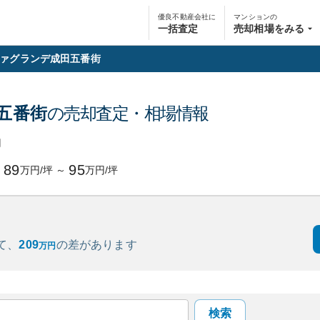
優良不動産会社に
マンションの
一括査定
売却相場をみる
ァグランデ成田五番街
五番街
の売却査定・相場情報
円
89
95
万円/坪
～
万円/坪
て、
209
の
差があります
万円
検索