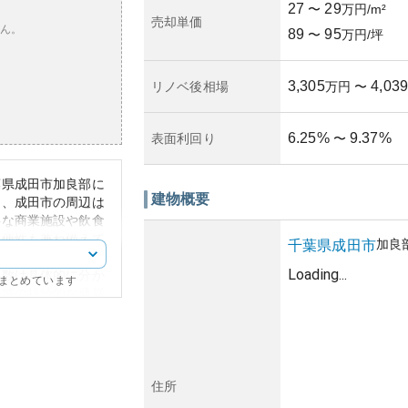
27
29
〜
万円/m²
売却単価
ん。
89
95
〜
万円/坪
3,305
4,039
リノベ後相場
万円
〜
6.25
%
9.37
%
表面利回り
〜
葉県成田市加良部に
建物概要
は、成田市の周辺は
要な商業施設や飲食
利便性も兼ね備えて
加良
千葉県
成田市
は外観が整ってお
Loading...
年数は具体的に分か
にまとめています
地域の持続的な発展
。管理状況において
、所有リスクは一般
えられています。し
地方都市でもあるた
要都市に比べると緩
住所
市は交通のアクセス