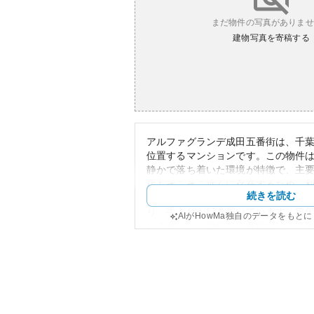
まだ物件の写真がありませ
建物写真を寄稿する
アルファグランデ成田五番街は、千
位置するマンションです。この物件
静かで落ち着いた環境が特徴で、主
店もそこそこ近くに存在するため、
続きを読む
います。また、こちらのマンション
り、手入れが行き届いています。築
AIがHowMa独自のデータをもと
りませんが、物件の資産価値はこの
と共に安定していると考えられます
も適切に運営されていることが多く
的な都市型マンションと同程度と捉
かし、成田市というロケーションが
め、資産価値の増加は東京などの主
やかになる可能性があります。成田