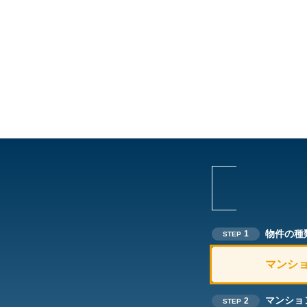
物件の種
1
STEP
マンシ
マンショ
2
STEP