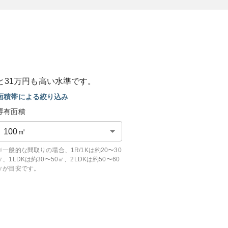
と
31
万円も
高い
水準です。
面積帯による絞り込み
専有面積
100
㎡
※一般的な間取りの場合、1R/1Kは約20〜30
㎡、1LDKは約30〜50㎡、2LDKは約50〜60
㎡が目安です。