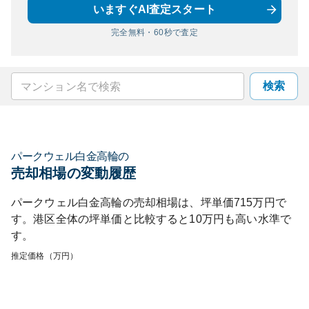
いますぐAI査定スタート
完全無料・60秒で査定
検索
パークウェル白金高輪
の
売却相場の変動履歴
パークウェル白金高輪
の売却相場は、坪単価
715
万円で
す。
港区
全体の坪単価と比較すると
10
万円も
高い
水準で
す。
推定価格（万円）