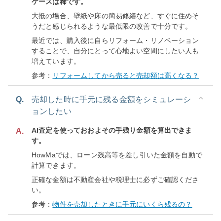
ケースは稀です。
大抵の場合、壁紙や床の簡易修繕など、すぐに住めそ
うだと感じられるような最低限の改善で十分です。
最近では、購入後に自らリフォーム・リノベーション
することで、自分にとって心地よい空間にしたい人も
増えています。
参考：
リフォームしてから売ると売却額は高くなる？
Q.
売却した時に手元に残る金額をシミュレーシ
ョンしたい
AI査定を使っておおよその手残り金額を算出できま
A.
す。
HowMaでは、ローン残高等を差し引いた金額を自動で
計算できます。
正確な金額は不動産会社や税理士に必ずご確認くださ
い。
参考：
物件を売却したときに手元にいくら残るの？