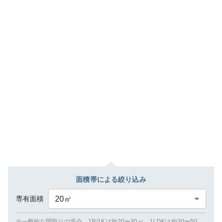
面積帯による絞り込み
専有面積
20
㎡
※一般的な間取りの場合、1R/1Kは約20〜30㎡、1LDKは約30〜50