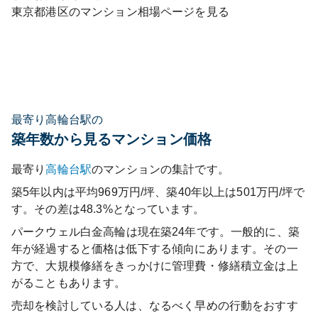
東京都
港区
のマンション相場ページを見る
最寄り高輪台駅の
築年数から見るマンション価格
最寄り
高輪台
駅
のマンションの集計です。
築5年以内は平均969万円/坪、築40年以上は501万円/坪で
す。その差は48.3%となっています。
パークウェル白金高輪
は現在築
24
年です。一般的に、築
年が経過すると価格は低下する傾向にあります。その一
方で、大規模修繕をきっかけに管理費・修繕積立金は上
がることもあります。
売却を検討している人は、なるべく早めの行動をおすす