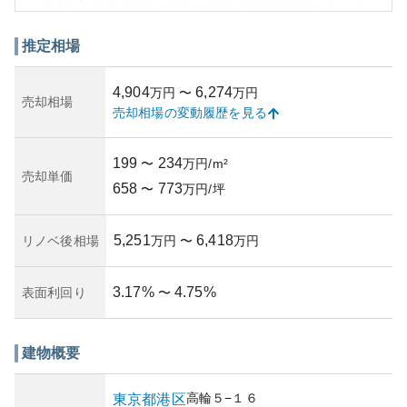
ンを持ち、白金高輪エリアならではの高級感を醸し出して
います。
資産性の観点からは、高輪は人気のあるエリアであるた
推定相場
め、地価が安定しており、資産価値の維持が期待されま
す。ただし、港区全体での開発動向による市場の変動には
4,904
6,274
万円
〜
万円
注意が必要です。所有リスクとしては、人口減少の影響で
売却相場
売却相場の変動履歴を見る
将来的な需要の変化が懸念されることがありますが、高輪
のブランド力がリスクを緩和する要因となります。
このような環境を踏まえると、「パークウェル白金高輪」
199
234
〜
万円/m²
は、快適な都市生活を求める方におすすめできるマンショ
売却単価
658
773
ンと言えるでしょう。
〜
万円/坪
5,251
6,418
リノベ後相場
万円
〜
万円
3.17
%
4.75
%
表面利回り
〜
建物概要
高輪
５−１６
東京都
港区