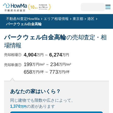
不動産AI査定HowMa
エリア相場情報
東京都
港区
パークウェル白金高輪
パークウェル白金高輪
の売却査定・相
場情報
4,904
6,274
万円
～
万円
売却相場
199
234
万円/m²
～
万円/m²
売却単価
658
773
万円/坪
～
万円/坪
あなたの家はいくら？
同じ建物でも階数や広さによって、
1,370
の
差があります
万円