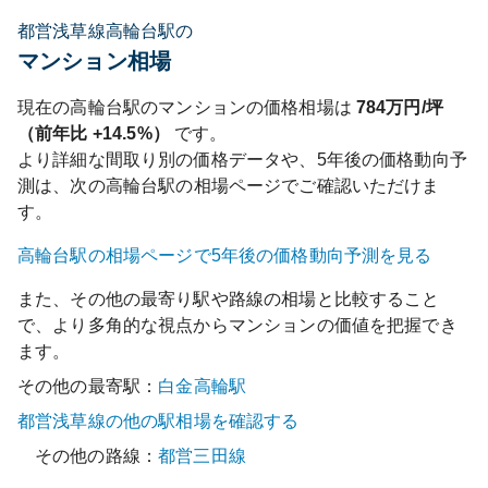
都営浅草線高輪台駅の
マンション相場
現在の
高輪台
駅のマンションの価格相場は
784
万円/坪
（前年比
+14.5%
）
です。
より詳細な間取り別の価格データや、5年後の価格動向予
測は、次の
高輪台
駅の相場ページでご確認いただけま
す。
高輪台
駅の相場ページで5年後の価格動向予測を見る
また、その他の最寄り駅や路線の相場と比較すること
で、より多角的な視点からマンションの価値を把握でき
ます。
その他の最寄駅：
白金高輪
駅
都営浅草線
の他の駅相場を確認する
その他の路線：
都営三田線