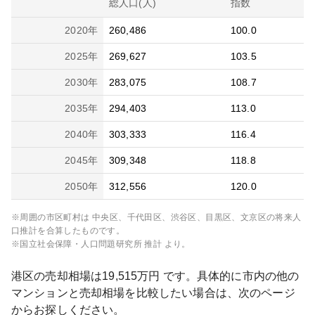
総人口(人)
指数
2020
年
260,486
100.0
2025
年
269,627
103.5
2030
年
283,075
108.7
2035
年
294,403
113.0
2040
年
303,333
116.4
2045
年
309,348
118.8
2050
年
312,556
120.0
※周囲の市区町村は
中央区、千代田区、渋谷区、目黒区、文京区
の将来人
口推計を合算したものです。
※国立社会保障・人口問題研究所 推計 より。
港区
の売却相場は
19,515
万円 です。具体的に市内の他の
マンションと売却相場を比較したい場合は、次のページ
からお探しください。