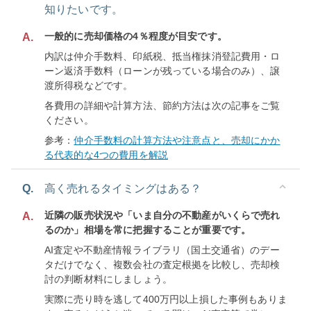
知りたいです。
一般的に売却価格の4％程度が目安です。
A.
内訳は仲介手数料、印紙税、抵当権抹消登記費用・ロ
ーン返済手数料（ローンが残っている場合のみ）、譲
渡所得税などです。
各費用の詳細や計算方法、節約方法は次の記事をご覧
ください。
参考：
仲介手数料の計算方法や注意点と、売却にかか
る代表的な4つの費用を解説
Q.
高く売れるタイミングはある？
近隣の販売状況や「いま自分の不動産がいくらで売れ
A.
るのか」相場を常に把握することが重要です。
AI査定や不動産情報ライブラリ（国土交通省）のデー
タだけでなく、複数会社の査定根拠を比較し、売却検
討の判断材料にしましょう。
実際に売り時を逃して400万円以上損した事例もありま