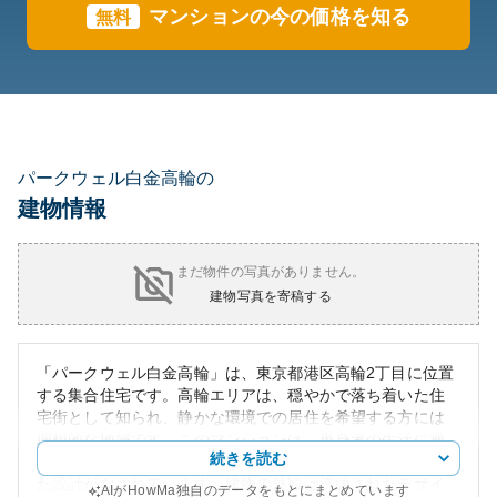
マンションの今の価格を知る
無料
パークウェル白金高輪の
建物情報
まだ物件の写真がありません。
建物写真を寄稿する
「パークウェル白金高輪」は、東京都港区高輪2丁目に位置
する集合住宅です。高輪エリアは、穏やかで落ち着いた住
宅街として知られ、静かな環境での居住を希望する方には
理想的な地域です。このマンションは、単身者の生活に適
続きを読む
した部屋の広さが特徴で、住人のプライバシーを大切にし
た設計がなされています。建物の外観は洗練されたデザイ
AIがHowMa独自のデータをもとにまとめています