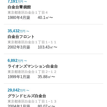
7,191
万円
〜
白金台菁峩館
東京都港区白金台１丁目４
1980年4月
築
40.1㎡〜
35,432
万円
〜
白金台フロント
東京都港区白金台１丁目１−１１
2002年3月
築
103.43㎡〜
6,892
万円
〜
ライオンズマンション白金台
東京都港区白金台１丁目２−１２
1999年1月
築
35.88㎡〜
29,042
万円
〜
グランドヒルズ白金台
東京都港区白金台１丁目１−１３
2004年1月
築
80.07㎡〜