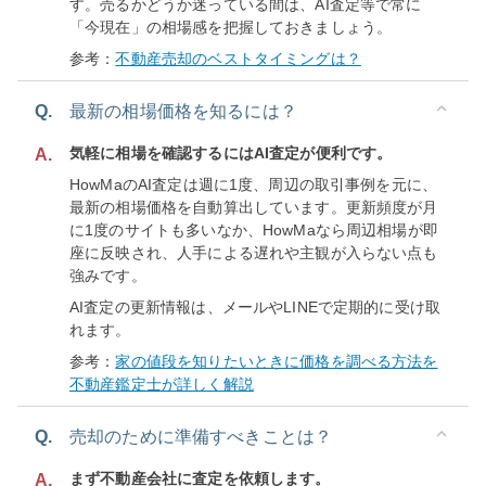
す。売るかどうか迷っている間は、AI査定等で常に
「今現在」の相場感を把握しておきましょう。
参考：
不動産売却のベストタイミングは？
Q.
最新の相場価格を知るには？
気軽に相場を確認するにはAI査定が便利です。
A.
HowMaのAI査定は週に1度、周辺の取引事例を元に、
最新の相場価格を自動算出しています。更新頻度が月
に1度のサイトも多いなか、HowMaなら周辺相場が即
座に反映され、人手による遅れや主観が入らない点も
強みです。
AI査定の更新情報は、メールやLINEで定期的に受け取
れます。
参考：
家の値段を知りたいときに価格を調べる方法を
不動産鑑定士が詳しく解説
Q.
売却のために準備すべきことは？
まず不動産会社に査定を依頼します。
A.