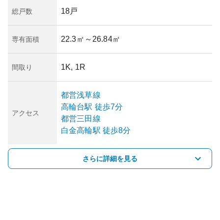
18戸
総戸数
22.3㎡
～26.84㎡
専有面積
1K, 1R
間取り
都営浅草線
高輪台
駅
徒歩7分
アクセス
都営三田線
白金高輪
駅
徒歩8分
さらに詳細を見る