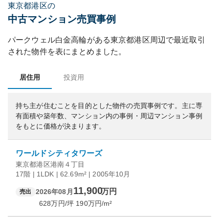
東京都港区の
中古マンション売買事例
パークウェル白金高輪
がある
東京都
港区
周辺で最近取引
された物件を表にまとめました。
居住用
投資用
持ち主が住むことを目的とした物件の売買事例です。
主に専
有面積や築年数、マンション内の事例・周辺マンション事例
をもとに価格が決まります。
ワールドシティタワーズ
東京都港区港南４丁目
17階 | 1LDK | 62.69m² | 2005年10月
11,900
万円
2026年08月
売出
628
万円/坪
190
万円/m²