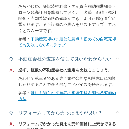
あらかじめ、登記済権利書・固定資産税納税通知書・
ローン残高証明を準備しておくと、名義・面積・権利
関係・売却希望価格の確認ができ、より正確な査定に
繋がります。また設備の不具合をリストアップしてお
くとスムーズです。
参考：
不動産売却の手順と注意点！初めての自宅売却
でも失敗しない5ステップ
Q.
不動産会社の査定を信じて良いかわからない
必ず、複数の不動産会社の査定を比較しましょう。
A.
あわせて第三者である専門家や公的な相談窓口に相談
したりすることで多角的なアドバイスを得られます。
参考：
誰にも知られず自宅の相場価格を調べる究極の
方法
Q.
リフォームしてから売ったほうが良い？
リフォームでかかった費用を売却価格に上乗せできる
A.