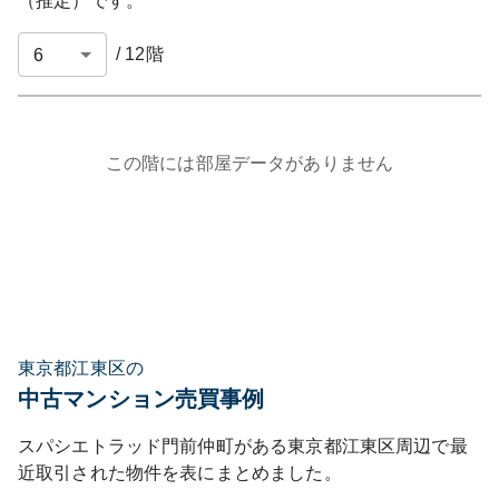
（推定）です。
/
12
階
この階には部屋データがありません
東京都江東区の
中古マンション売買事例
スパシエトラッド門前仲町
がある
東京都
江東区
周辺で最
近取引された物件を表にまとめました。