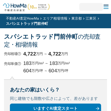
不動産AI査定HowMa
エリア相場情報
東京都
江東区
スパシエトラッド門前仲町
スパシエトラッド門前仲町
の売却査
定・相場情報
4,722
4,722
万円
～
万円
売却相場
183
183
万円/m²
～
万円/m²
売却単価
604
604
万円/坪
～
万円/坪
あなたの家はいくら？
同じ建物でも階数や広さによって、
差があります
いますぐAI査定スタート