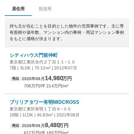
居住用
投資用
持ち主が住むことを目的とした物件の売買事例です。
主に専
有面積や築年数、マンション内の事例・周辺マンション事例
をもとに価格が決まります。
シティハウス門前仲町
東京都江東区永代２丁目１１−１０
7階 | 3LDK | 70.12m² | 2012年07月
14,980
万円
2026年08月
売出
706
万円/坪
214
万円/m²
ブリリアタワー有明MIDCROSS
東京都江東区有明１丁目６−３０
18階 | 1LDK | 45.83m² | 2021年06月
8,480
万円
2026年08月
売出
612
万円/坪
185
万円/m²