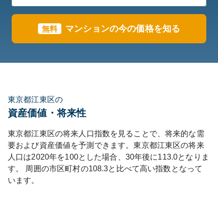
マンションの今の価格を知る
無料
東京都江東区の
資産価値・将来性
東京都
江東区
の将来人口指数を見ることで、将来的な需
要および資産価値を予測できます。
東京都
江東区
の将来
人口は
2020
年を100とした場合、30年後に
113.0
となりま
す。
周囲の市区町村の
108.3
と比べて
高い
指数となって
います。