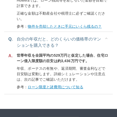
HowMaでは、ローン残高等を差し引いた金額を自動で
計算できます。
正確な金額は不動産会社や税理士に必ずご確認くださ
い。
参考：
物件を売却したときに手元にいくら残るの？
Q.
自分の年収だと、どのくらいの価格帯のマン
ションを購入できる？
世帯年収を全国平均の529万円と仮定した場合、住宅ロ
A.
ーン借入限度額の目安は約3,436万円です。
年収、ボーナスの有無や、返済期間、審査金利などで
目安額は変動します。詳細シミュレーションや注意点
は、次の記事でご確認いただけます。
参考：
ローン限度と諸費用について知る