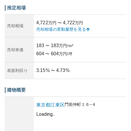
囲の景観に溶け込みながらも存在感があります。建物は耐
震・防犯対策も考慮されており、安全安心な居住空間を提
推定相場
供しています。
資産性としては、都心に近い立地と継続的な地価上昇傾向
4,722
4,722
万円
〜
万円
により、今後も高い資産価値が期待できます。ただし、所
売却相場
売却相場の変動履歴を見る
有リスクとしては、災害リスクが考慮されるべき点です。
特に地震や水害の影響を受けやすい地域であるため、住宅
保険の検討が必要です。管理状況は、公式な情報では確認
183
183
〜
万円/m²
できませんでしたが、都市型集合住宅として通常の管理レ
売却単価
604
604
ベルが保たれていることが予想されます。
〜
万円/坪
3.15
%
4.73
%
表面利回り
〜
建物概要
門前仲町
１６−４
東京都
江東区
Loading...