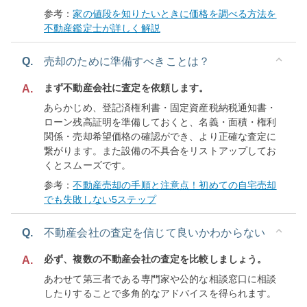
参考：
家の値段を知りたいときに価格を調べる方法を
不動産鑑定士が詳しく解説
Q.
売却のために準備すべきことは？
まず不動産会社に査定を依頼します。
A.
あらかじめ、登記済権利書・固定資産税納税通知書・
ローン残高証明を準備しておくと、名義・面積・権利
関係・売却希望価格の確認ができ、より正確な査定に
繋がります。また設備の不具合をリストアップしてお
くとスムーズです。
参考：
不動産売却の手順と注意点！初めての自宅売却
でも失敗しない5ステップ
Q.
不動産会社の査定を信じて良いかわからない
必ず、複数の不動産会社の査定を比較しましょう。
A.
あわせて第三者である専門家や公的な相談窓口に相談
したりすることで多角的なアドバイスを得られます。