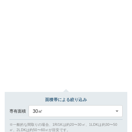
面積帯による絞り込み
専有面積
30
㎡
※一般的な間取りの場合、1R/1Kは約20〜30㎡、1LDKは約30〜50
㎡、2LDKは約50〜60㎡が目安です。