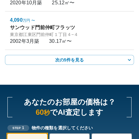
2020年10月
築
25.12㎡〜
4,090
万円
〜
サンウッド門前仲町フラッツ
東京都江東区門前仲町１丁目４−４
2002年3月
築
30.17㎡〜
次の5件を見る
あなたのお部屋の価格は？
60
でAI査定します
秒
物件の種類を選択してください
1
STEP