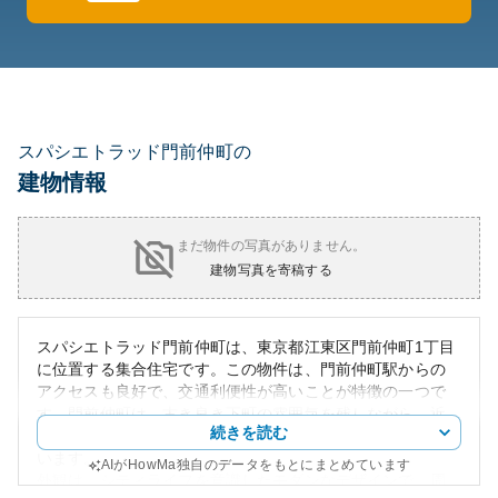
スパシエトラッド門前仲町の
建物情報
まだ物件の写真がありません。
建物写真を寄稿する
スパシエトラッド門前仲町は、東京都江東区門前仲町1丁目
に位置する集合住宅です。この物件は、門前仲町駅からの
アクセスも良好で、交通利便性が高いことが特徴の一つで
す。門前仲町は、古き良き下町の雰囲気を残しながら、近
続きを読む
年の都市開発によって便利な住宅エリアとして注目されて
います。
AIがHowMa独自のデータをもとにまとめています
外観は、シティライフを意識したモダンなデザインで、周