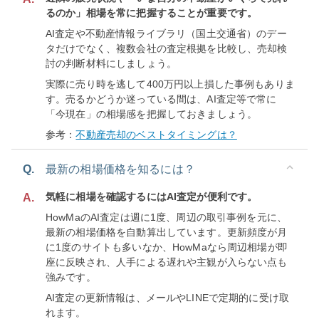
るのか」相場を常に把握することが重要です。
AI査定や不動産情報ライブラリ（国土交通省）のデー
タだけでなく、複数会社の査定根拠を比較し、売却検
討の判断材料にしましょう。
実際に売り時を逃して400万円以上損した事例もありま
す。売るかどうか迷っている間は、AI査定等で常に
「今現在」の相場感を把握しておきましょう。
参考：
不動産売却のベストタイミングは？
Q.
最新の相場価格を知るには？
気軽に相場を確認するにはAI査定が便利です。
A.
HowMaのAI査定は週に1度、周辺の取引事例を元に、
最新の相場価格を自動算出しています。更新頻度が月
に1度のサイトも多いなか、HowMaなら周辺相場が即
座に反映され、人手による遅れや主観が入らない点も
強みです。
AI査定の更新情報は、メールやLINEで定期的に受け取
れます。