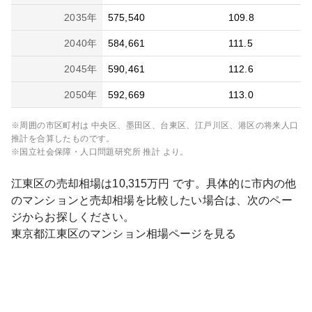
2035
年
575,540
109.8
2040
年
584,661
111.5
2045
年
590,461
112.6
2050
年
592,669
113.0
※周囲の市区町村は
中央区、墨田区、台東区、江戸川区、港区
の将来人口
推計を合算したものです。
※国立社会保障・人口問題研究所 推計 より。
江東区
の売却相場は
10,315
万円 です。具体的に市内の他
のマンションと売却相場を比較したい場合は、次のペー
ジからお探しください。
東京都
江東区
のマンション相場ページを見る