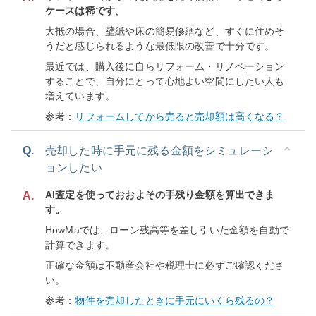
ケースは稀です。
大抵の場合、壁紙や床の簡易修繕など、すぐに住めそ
うだと感じられるような最低限の改善で十分です。
最近では、購入後に自らリフォーム・リノベーション
することで、自分にとって心地よい空間にしたい人も
増えています。
参考：
リフォームしてから売ると売却額は高くなる？
Q.
売却した時に手元に残る金額をシミュレーシ
ョンしたい
AI査定を使っておおよその手残り金額を算出できま
A.
す。
HowMaでは、ローン残高等を差し引いた金額を自動で
計算できます。
正確な金額は不動産会社や税理士に必ずご確認くださ
い。
参考：
物件を売却したときに手元にいくら残るの？