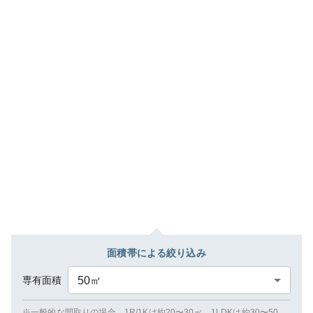
面積帯による絞り込み
専有面積
50
㎡
※一般的な間取りの場合、1R/1Kは約20〜30㎡、1LDKは約30〜50