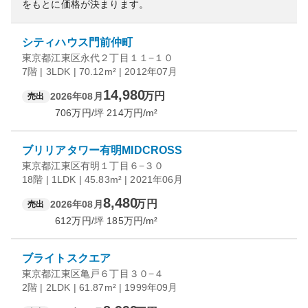
をもとに価格が決まります。
シティハウス門前仲町
東京都江東区永代２丁目１１−１０
7階 | 3LDK | 70.12m² | 2012年07月
14,980
万円
2026年08月
売出
706
万円/坪
214
万円/m²
ブリリアタワー有明MIDCROSS
東京都江東区有明１丁目６−３０
18階 | 1LDK | 45.83m² | 2021年06月
8,480
万円
2026年08月
売出
612
万円/坪
185
万円/m²
ブライトスクエア
東京都江東区亀戸６丁目３０−４
2階 | 2LDK | 61.87m² | 1999年09月