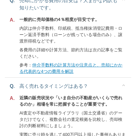
Q.
売却にかかる費用の目安は？大まかな内訳も
知りたいです。
一般的に売却価格の4％程度が目安です。
A.
内訳は仲介手数料、印紙税、抵当権抹消登記費用・ロ
ーン返済手数料（ローンが残っている場合のみ）、譲
渡所得税などです。
各費用の詳細や計算方法、節約方法は次の記事をご覧
ください。
参考：
仲介手数料の計算方法や注意点と、売却にかか
る代表的な4つの費用を解説
Q.
高く売れるタイミングはある？
近隣の販売状況や「いま自分の不動産がいくらで売れ
A.
るのか」相場を常に把握することが重要です。
AI査定や不動産情報ライブラリ（国土交通省）のデー
タだけでなく、複数会社の査定根拠を比較し、売却検
討の判断材料にしましょう。
実際に売り時を逃して400万円以上損した事例もありま