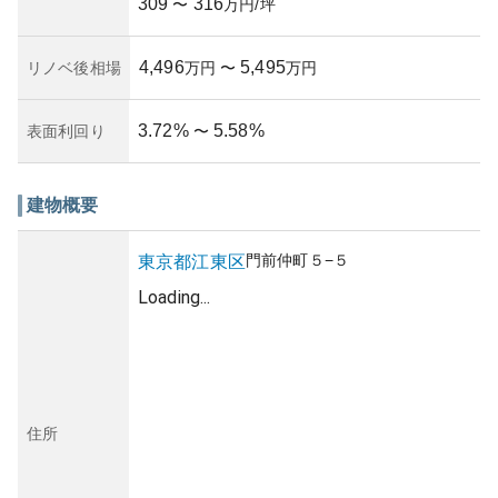
309
316
〜
万円/坪
4,496
5,495
リノベ後相場
万円
〜
万円
3.72
%
5.58
%
表面利回り
〜
建物概要
門前仲町
５−５
東京都
江東区
Loading...
住所