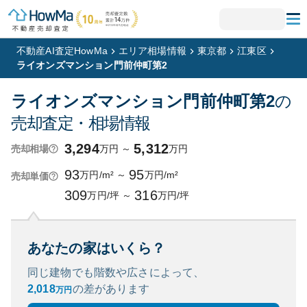
不動産AI査定HowMa
エリア相場情報
東京都
江東区
ライオンズマンション門前仲町第2
ライオンズマンション門前仲町第2
の
売却査定・相場情報
3,294
5,312
万円
～
万円
売却相場
93
95
万円/m²
～
万円/m²
売却単価
309
316
万円/坪
～
万円/坪
あなたの家はいくら？
同じ建物でも階数や広さによって、
2,018
の
差があります
万円