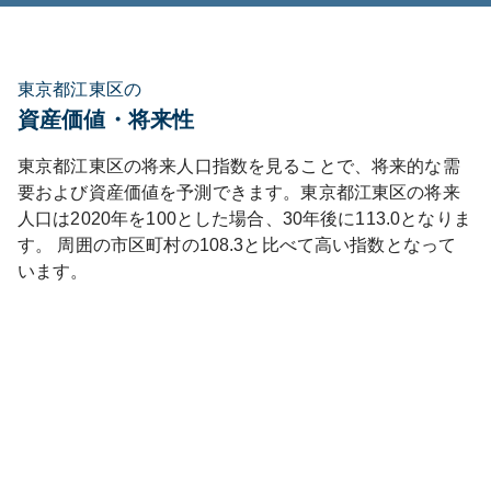
東京都江東区の
資産価値・将来性
東京都
江東区
の将来人口指数を見ることで、将来的な需
要および資産価値を予測できます。
東京都
江東区
の将来
人口は
2020
年を100とした場合、30年後に
113.0
となりま
す。
周囲の市区町村の
108.3
と比べて
高い
指数となって
います。