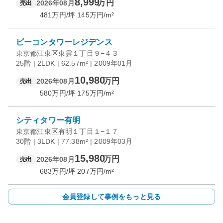
8,999
万円
2026年08月
売出
481
万円/坪
145
万円/m²
ビーコンタワーレジデンス
東京都江東区東雲１丁目９−４３
25階 | 2LDK | 62.57m² | 2009年01月
10,980
万円
2026年08月
売出
580
万円/坪
175
万円/m²
シティタワー有明
東京都江東区有明１丁目１−１７
30階 | 3LDK | 77.38m² | 2009年03月
15,980
万円
2026年08月
売出
683
万円/坪
207
万円/m²
会員登録して事例をもっと見る