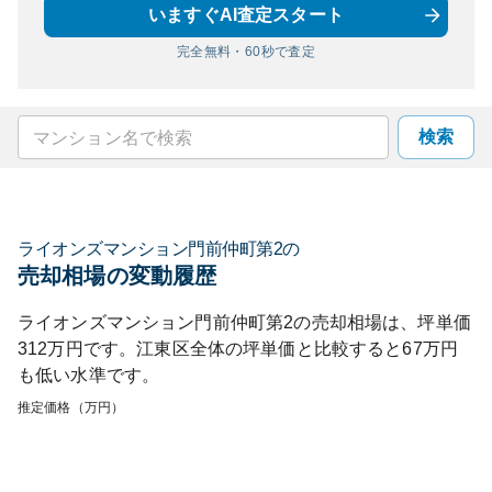
いますぐAI査定スタート
完全無料・60秒で査定
検索
ライオンズマンション門前仲町第2
の
売却相場の変動履歴
ライオンズマンション門前仲町第2
の売却相場は、坪単価
312
万円です。
江東区
全体の坪単価と比較すると
67
万円
も
低い
水準です。
推定価格（万円）