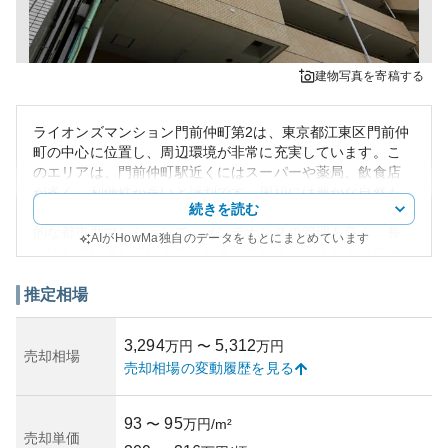
建物写真を寄稿する
ライオンズマンション門前仲町第2は、東京都江東区門前仲
町の中心に位置し、周辺環境が非常に充実しています。こ
のエリアは、門前仲町駅近くにはスーパーや薬局、飲食店
が多く、利便性が高いと評判です。周辺には豊かな自然も
続きを読む
あり、住環境として非常によく整っています。外観は典型
的な都市型マンションで、メンテナンスの管理も良く、長
AIがHowMa独自のデータをもとにまとめています
く住むのに適しています。交通アクセスの良さも人気の一
因で、都心へのアクセスが簡単です。
資産性の面では、地価上昇が続く東京の中でも門前仲町エ
推定相場
リアは特に注目されており、中古マンション市場でも人気
があります。ただ、築年数による減価償却や建物の耐久性
3,294
5,312
万円
〜
万円
の考慮は必要で、購入には注意が必要です。エリアの再開
売却相場
売却相場の変動履歴を見る
発状況や需要、市場動向によって将来的な価値変動のリス
クも伴います。所有リスクとしては、地震対策や管理組合
の運営状況が重要なポイントです。これらの要因は、購入
93
95
〜
万円/m²
前にしっかりと検討する必要があります。
売却単価