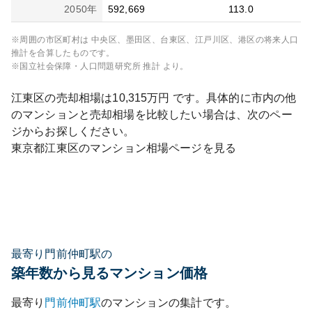
2050
年
592,669
113.0
※周囲の市区町村は
中央区、墨田区、台東区、江戸川区、港区
の将来人口
推計を合算したものです。
※国立社会保障・人口問題研究所 推計 より。
江東区
の売却相場は
10,315
万円 です。具体的に市内の他
のマンションと売却相場を比較したい場合は、次のペー
ジからお探しください。
東京都
江東区
のマンション相場ページを見る
最寄り門前仲町駅の
築年数から見るマンション価格
最寄り
門前仲町
駅
のマンションの集計です。