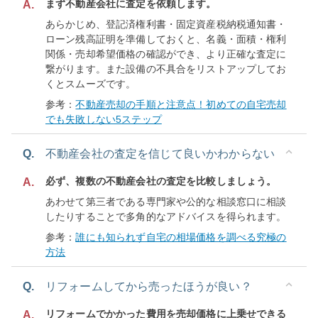
まず不動産会社に査定を依頼します。
A.
あらかじめ、登記済権利書・固定資産税納税通知書・
ローン残高証明を準備しておくと、名義・面積・権利
関係・売却希望価格の確認ができ、より正確な査定に
繋がります。また設備の不具合をリストアップしてお
くとスムーズです。
参考：
不動産売却の手順と注意点！初めての自宅売却
でも失敗しない5ステップ
Q.
不動産会社の査定を信じて良いかわからない
必ず、複数の不動産会社の査定を比較しましょう。
A.
あわせて第三者である専門家や公的な相談窓口に相談
したりすることで多角的なアドバイスを得られます。
参考：
誰にも知られず自宅の相場価格を調べる究極の
方法
Q.
リフォームしてから売ったほうが良い？
リフォームでかかった費用を売却価格に上乗せできる
A.