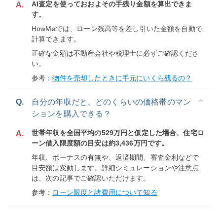
AI査定を使っておおよその手残り金額を算出できま
A.
す。
HowMaでは、ローン残高等を差し引いた金額を自動で
計算できます。
正確な金額は不動産会社や税理士に必ずご確認くださ
い。
参考：
物件を売却したときに手元にいくら残るの？
Q.
自分の年収だと、どのくらいの価格帯のマン
ションを購入できる？
世帯年収を全国平均の529万円と仮定した場合、住宅ロ
A.
ーン借入限度額の目安は約3,436万円です。
年収、ボーナスの有無や、返済期間、審査金利などで
目安額は変動します。詳細シミュレーションや注意点
は、次の記事でご確認いただけます。
参考：
ローン限度と諸費用について知る