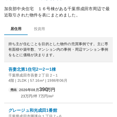
加良部中央住宅 １６号棟
がある
千葉県
成田市
周辺で最
近取引された物件を表にまとめました。
居住用
投資用
持ち主が住むことを目的とした物件の売買事例です。
主に専
有面積や築年数、マンション内の事例・周辺マンション事例
をもとに価格が決まります。
吾妻北第1住宅2ー2ー1棟
千葉県成田市吾妻２丁目２−１
4階 | 2LDK | 57.16m² | 1986年06月
390
万円
2026年08月
売出
23
万円/坪
7
万円/m²
グレージュ和光成田1番館
千葉県成田市囲護台１丁目７−６