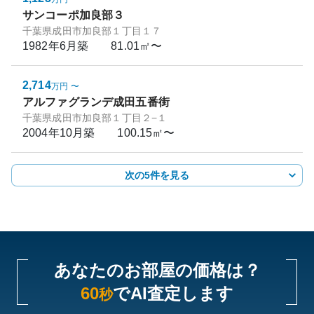
サンコーポ加良部３
千葉県成田市加良部１丁目１７
1982年6月
築
81.01㎡〜
2,714
万円
〜
アルファグランデ成田五番街
千葉県成田市加良部１丁目２−１
2004年10月
築
100.15㎡〜
次の5件を見る
あなたのお部屋の価格は？
60
でAI査定します
秒