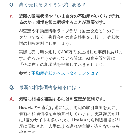
Q.
高く売れるタイミングはある？
近隣の販売状況や「いま自分の不動産がいくらで売れ
A.
るのか」相場を常に把握することが重要です。
AI査定や不動産情報ライブラリ（国土交通省）のデー
タだけでなく、複数会社の査定根拠を比較し、売却検
討の判断材料にしましょう。
実際に売り時を逃して400万円以上損した事例もありま
す。売るかどうか迷っている間は、AI査定等で常に
「今現在」の相場感を把握しておきましょう。
参考：
不動産売却のベストタイミングは？
Q.
最新の相場価格を知るには？
気軽に相場を確認するにはAI査定が便利です。
A.
HowMaのAI査定は週に1度、周辺の取引事例を元に、
最新の相場価格を自動算出しています。更新頻度が月
に1度のサイトも多いなか、HowMaなら周辺相場が即
座に反映され、人手による遅れや主観が入らない点も
強みです。