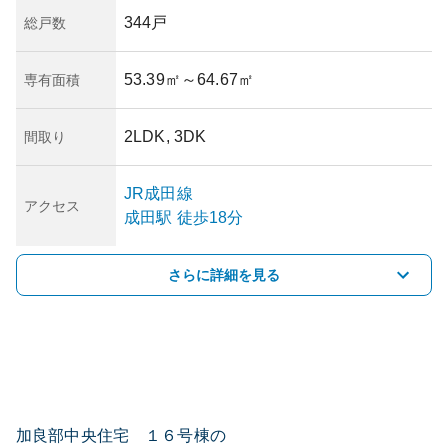
344戸
総戸数
53.39㎡
～64.67㎡
専有面積
2LDK, 3DK
間取り
JR成田線
アクセス
成田
駅
徒歩18分
さらに詳細を見る
加良部中央住宅 １６号棟の