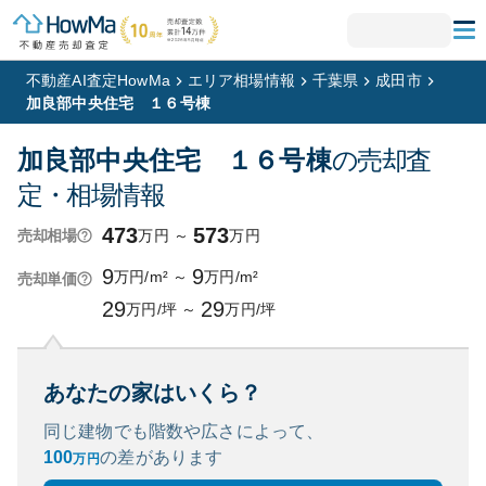
不動産AI査定HowMa
エリア相場情報
千葉県
成田市
加良部中央住宅 １６号棟
加良部中央住宅 １６号棟
の売却査
定・相場情報
473
573
万円
～
万円
売却相場
9
9
万円/m²
～
万円/m²
売却単価
29
29
万円/坪
～
万円/坪
あなたの家はいくら？
同じ建物でも階数や広さによって、
100
の
差があります
万円