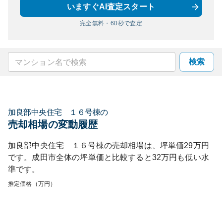
いますぐAI査定スタート
完全無料・60秒で査定
検索
加良部中央住宅 １６号棟
の
売却相場の変動履歴
加良部中央住宅 １６号棟
の売却相場は、坪単価
29
万円
です。
成田市
全体の坪単価と比較すると
32
万円も
低い
水
準です。
推定価格（万円）