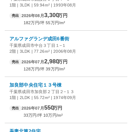
1階 | 3LDK | 59.94m² | 1993年08月
3,300
万円
2026年08月
売出
182
万円/坪
55
万円/m²
アルファグランデ成田6番街
千葉県成田市中台３丁目１−１
2階 | 3LDK | 77.26m² | 2006年08月
2,980
万円
2026年07月
売出
128
万円/坪
39
万円/m²
加良部中央住宅１３号棟
千葉県成田市加良部２丁目２−１３
1階 | 2LDK | 55.72m² | 1974年09月
550
万円
2026年07月
売出
33
万円/坪
10
万円/m²
吾妻北第2住宅