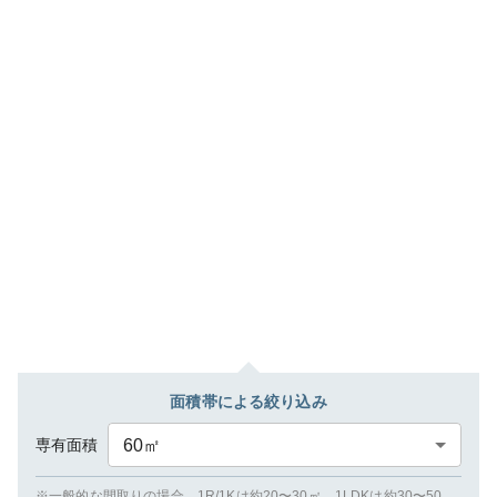
面積帯による絞り込み
専有面積
60
㎡
※一般的な間取りの場合、1R/1Kは約20〜30㎡、1LDKは約30〜50