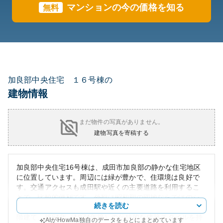
マンションの今の価格を知る
無料
加良部中央住宅 １６号棟の
建物情報
まだ物件の写真がありません。
建物写真を寄稿する
加良部中央住宅16号棟は、成田市加良部の静かな住宅地区
に位置しています。周辺には緑が豊かで、住環境は良好で
す。交通アクセスも成田駅や近くの主要道路を利用するこ
とで、比較的便利です。外観は昭和期の団地ならではのシ
続きを読む
ンプルなデザインで、RC（鉄筋コンクリート）造の地上4
階建て、築51年（1974年築）の伝統的な建築スタイルを持
AIがHowMa独自のデータをもとにまとめています