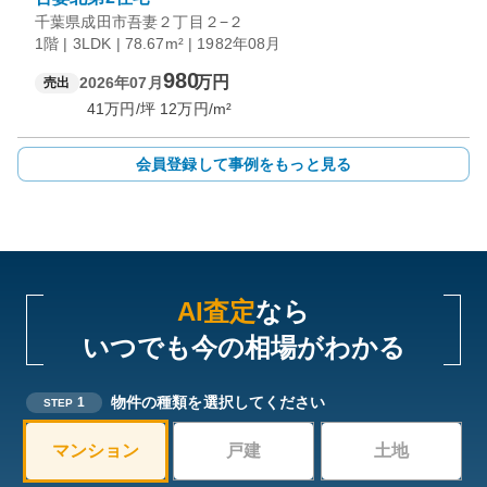
千葉県成田市吾妻２丁目２−２
1階 | 3LDK | 78.67m² | 1982年08月
980
万円
2026年07月
売出
41
万円/坪
12
万円/m²
会員登録して事例をもっと見る
AI査定
なら
いつでも今の相場がわかる
物件の種類を選択してください
1
STEP
マンション
戸建
土地