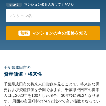
マンション名を入力してください
2
STEP
マンションの今の価格を知る
無料
千葉県成田市の
資産価値・将来性
千葉県
成田市
の将来人口指数を見ることで、将来的な需
要および資産価値を予測できます。
千葉県
成田市
の将来
人口は
2020
年を100とした場合、30年後に
96.2
となりま
す。
周囲の市区町村の
74.9
と比べて
高い
指数となってい