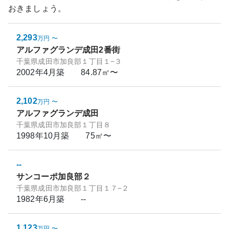
おきましょう。
2,293
万円
〜
アルファグランデ成田2番街
千葉県成田市加良部１丁目１−３
2002年4月
築
84.87㎡〜
2,102
万円
〜
アルファグランデ成田
千葉県成田市加良部１丁目８
1998年10月
築
75㎡〜
--
サンコーポ加良部２
千葉県成田市加良部１丁目１７−２
1982年6月
築
--
1,123
万円
〜