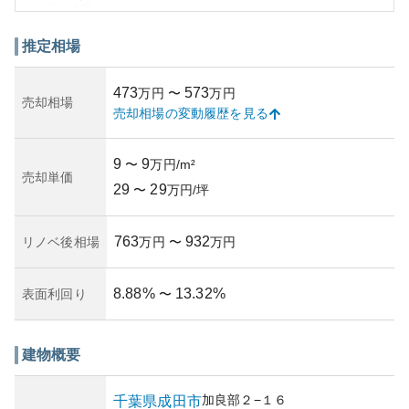
っています。
特に地震に対する安全性が高いとされるRC造が魅力的であ
り、耐用年数を考慮しつつもそこそこの安心感がありま
推定相場
す。ただし、この築年数は建物のメンテナンス状況や管理
体制に大きく依存します。管理が行き届いているため、居
473
573
万円
〜
万円
住者の満足度も高いかもしれませんが、そこは購入前に確
売却相場
売却相場の変動履歴を見る
認すべき重要な点です。長期間に渡る資産価値の維持には
中長期的な修繕積立金の確認は欠かせません。日本の高齢
化を考慮すると、一定の需要が見込めるが、人口減が続く
9
9
〜
万円/m²
エリアではリスクも伴います。
売却単価
29
29
〜
万円/坪
763
932
リノベ後相場
万円
〜
万円
8.88
%
13.32
%
表面利回り
〜
建物概要
加良部
２−１６
千葉県
成田市