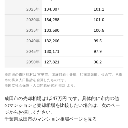
2025
年
134,387
101.1
2030
年
134,288
101.0
2035
年
133,590
100.5
2040
年
132,266
99.5
2045
年
130,171
97.9
2050
年
127,821
96.2
※周囲の市区町村は
富里市、印旛郡酒々井町、印旛郡栄町、佐倉市、八街
市
の将来人口推計を合算したものです。
※国立社会保障・人口問題研究所 推計 より。
成田市
の売却相場は
1,347
万円 です。具体的に市内の他
のマンションと売却相場を比較したい場合は、次のペー
ジからお探しください。
千葉県
成田市
のマンション相場ページを見る