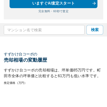
いますぐAI査定スタート
完全無料・60秒で査定
検索
すずかけ台コーポ
の
売却相場の変動履歴
すずかけ台コーポ
の売却相場は、坪単価
85
万円です。
町
田市
全体の坪単価と比較すると
61
万円も
低い
水準です。
推定価格（万円）