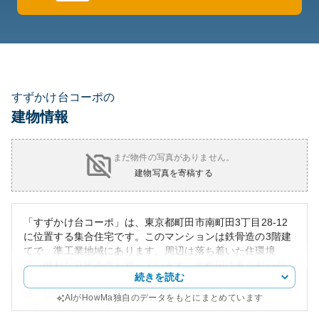
すずかけ台コーポの
建物情報
まだ物件の写真がありません。
建物写真を寄稿する
「すずかけ台コーポ」は、東京都町田市南町田3丁目28-12
に位置する集合住宅です。このマンションは鉄骨造の3階建
てで、準工業地域にあります。周辺は落ち着いた住環境
で、便利な立地条件を持っています。南町田は東京都心部
続きを読む
にも比較的近く、多摩地域の自然も身近に感じられるた
め、住みやすさを実感できるエリアです。
AIがHowMa独自のデータをもとにまとめています
外観については、モダンなデザインで周辺の建物と調和し