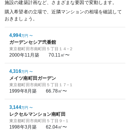
施設の建築計画など、さまざまな要因で変動します。
購入希望者の立場で、近隣マンションの相場を確認して
おきましょう。
4,994
万円
〜
ガーデンセシア弐番館
東京都町田市南町田５丁目１４−２
2000年11月
築
70.11㎡〜
4,316
万円
〜
メイツ南町田ガーデン
東京都町田市南町田５丁目１７−１
1999年8月
築
66.78㎡〜
3,144
万円
〜
レクセルマンション南町田
東京都町田市南町田５丁目９−１
1998年3月
築
62.04㎡〜