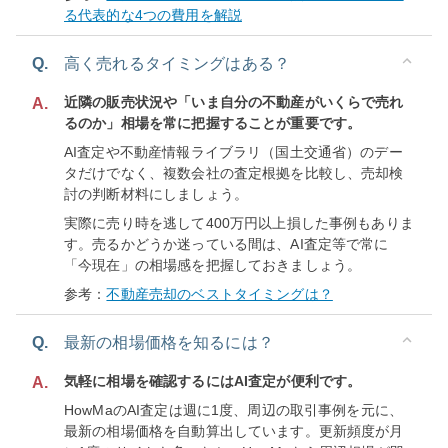
る代表的な4つの費用を解説
Q.
高く売れるタイミングはある？
近隣の販売状況や「いま自分の不動産がいくらで売れ
A.
るのか」相場を常に把握することが重要です。
AI査定や不動産情報ライブラリ（国土交通省）のデー
タだけでなく、複数会社の査定根拠を比較し、売却検
討の判断材料にしましょう。
実際に売り時を逃して400万円以上損した事例もありま
す。売るかどうか迷っている間は、AI査定等で常に
「今現在」の相場感を把握しておきましょう。
参考：
不動産売却のベストタイミングは？
Q.
最新の相場価格を知るには？
気軽に相場を確認するにはAI査定が便利です。
A.
HowMaのAI査定は週に1度、周辺の取引事例を元に、
最新の相場価格を自動算出しています。更新頻度が月