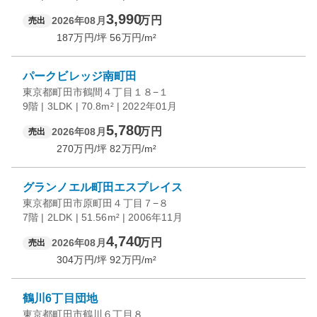
3,990
万円
2026年08月
売出
187
万円/坪
56
万円/m²
パークビレッジ南町田
東京都町田市鶴間４丁目１８−１
9階 | 3LDK | 70.8m² | 2022年01月
5,780
万円
2026年08月
売出
270
万円/坪
82
万円/m²
グランノエル町田エスプレイス
東京都町田市原町田４丁目７−８
7階 | 2LDK | 51.56m² | 2006年11月
4,740
万円
2026年08月
売出
304
万円/坪
92
万円/m²
鶴川6丁目団地
東京都町田市鶴川６丁目８