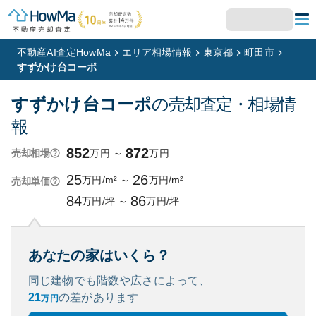
不動産AI査定HowMa
エリア相場情報
東京都
町田市
すずかけ台コーポ
すずかけ台コーポ
の売却査定・相場情
報
852
872
万円
～
万円
売却相場
25
26
万円/m²
～
万円/m²
売却単価
84
86
万円/坪
～
万円/坪
あなたの家はいくら？
同じ建物でも階数や広さによって、
21
の
差があります
万円