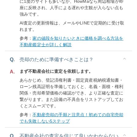
に1度のサイトも多いなか、HowMaなら周辺相場が即
座に反映され、人手による遅れや主観が入らない点も
強みです。
AI査定の更新情報は、メールやLINEで定期的に受け取
れます。
参考：
家の値段を知りたいときに価格を調べる方法を
不動産鑑定士が詳しく解説
Q.
売却のために準備すべきことは？
まず不動産会社に査定を依頼します。
A.
あらかじめ、登記済権利書・固定資産税納税通知書・
ローン残高証明を準備しておくと、名義・面積・権利
関係・売却希望価格の確認ができ、より正確な査定に
繋がります。また設備の不具合をリストアップしてお
くとスムーズです。
参考：
不動産売却の手順と注意点！初めての自宅売却
でも失敗しない5ステップ
Q.
不動産会社の査定を信じて良いかわからない