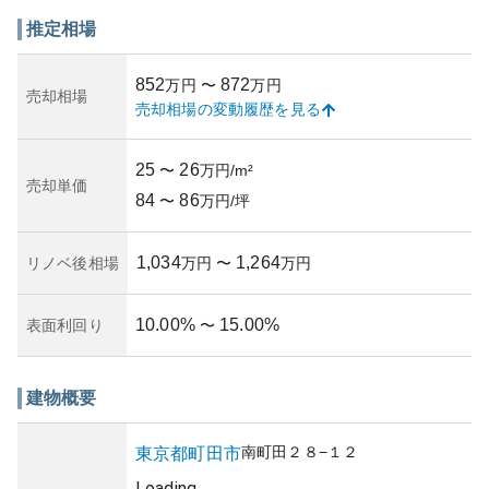
ていますが、高い建築密度を避けたゆとりある構造となっ
ています。このゆとりは近隣住民に安心感を与え、子育て
推定相場
世帯や静かな居住空間を求める人々には魅力的です。
資産性に関しては、立地が優れているため資産価値を一定
852
872
万円
〜
万円
に保ちやすい側面があります。しかし、築年数が経過して
売却相場
売却相場の変動履歴を見る
いるため、価格の上昇期待は少なく、安定的な資産として
の評価が適当です。
また、所有のリスクは構造の耐震性や地域の規制（準工業
25
26
〜
万円/m²
地域であること）によります。一般的に、耐震性能や管理
売却単価
84
86
状態に応じた定期的な確認・修繕計画は重要です。このマ
〜
万円/坪
ンションも築年数や外部環境の変化を踏まえて、対応が求
められるでしょう。
1,034
1,264
リノベ後相場
万円
〜
万円
10.00
%
15.00
%
表面利回り
〜
建物概要
南町田
２８−１２
東京都
町田市
Loading...