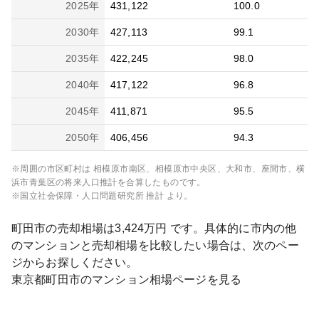
2025
年
431,122
100.0
2030
年
427,113
99.1
2035
年
422,245
98.0
2040
年
417,122
96.8
2045
年
411,871
95.5
2050
年
406,456
94.3
※周囲の市区町村は
相模原市南区、相模原市中央区、大和市、座間市、横
浜市青葉区
の将来人口推計を合算したものです。
※国立社会保障・人口問題研究所 推計 より。
町田市
の売却相場は
3,424
万円 です。具体的に市内の他
のマンションと売却相場を比較したい場合は、次のペー
ジからお探しください。
東京都
町田市
のマンション相場ページを見る