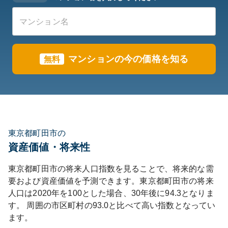
マンションの今の価格を知る
無料
東京都町田市の
資産価値・将来性
東京都
町田市
の将来人口指数を見ることで、将来的な需
要および資産価値を予測できます。
東京都
町田市
の将来
人口は
2020
年を100とした場合、30年後に
94.3
となりま
す。
周囲の市区町村の
93.0
と比べて
高い
指数となってい
ます。