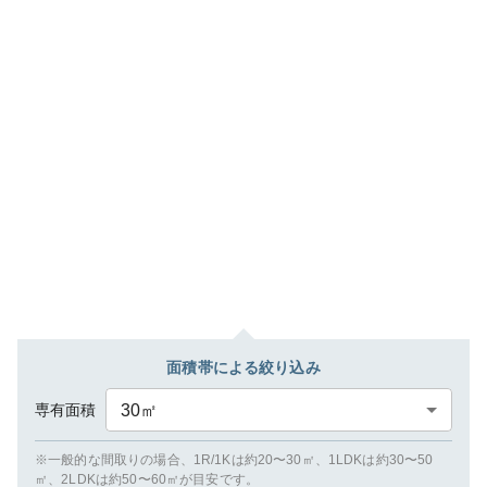
面積帯による絞り込み
専有面積
30
㎡
※一般的な間取りの場合、1R/1Kは約20〜30㎡、1LDKは約30〜50
㎡、2LDKは約50〜60㎡が目安です。