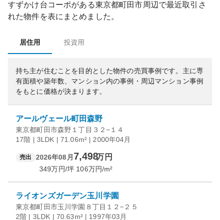
すずかけ台コーポ
がある
東京都
町田市
周辺で最近取引さ
れた物件を表にまとめました。
居住用
投資用
持ち主が住むことを目的とした物件の売買事例です。
主に専
有面積や築年数、マンション内の事例・周辺マンション事例
をもとに価格が決まります。
アールヴェール町田森野
東京都町田市森野１丁目３２−１４
17階 | 3LDK | 71.06m² | 2000年04月
7,498
万円
2026年08月
売出
349
万円/坪
106
万円/m²
ライオンズガーデン玉川学園
東京都町田市玉川学園８丁目１２−２５
2階 | 3LDK | 70.63m² | 1997年03月