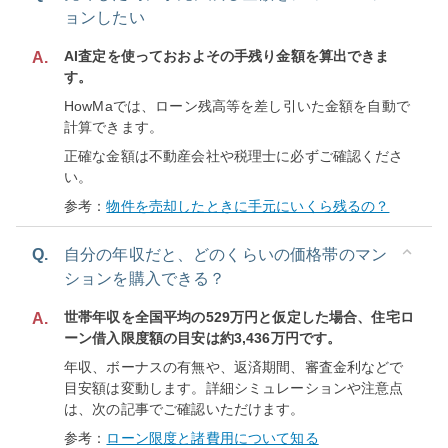
ョンしたい
AI査定を使っておおよその手残り金額を算出できま
A.
す。
HowMaでは、ローン残高等を差し引いた金額を自動で
計算できます。
正確な金額は不動産会社や税理士に必ずご確認くださ
い。
参考：
物件を売却したときに手元にいくら残るの？
Q.
自分の年収だと、どのくらいの価格帯のマン
ションを購入できる？
世帯年収を全国平均の529万円と仮定した場合、住宅ロ
A.
ーン借入限度額の目安は約3,436万円です。
年収、ボーナスの有無や、返済期間、審査金利などで
目安額は変動します。詳細シミュレーションや注意点
は、次の記事でご確認いただけます。
参考：
ローン限度と諸費用について知る