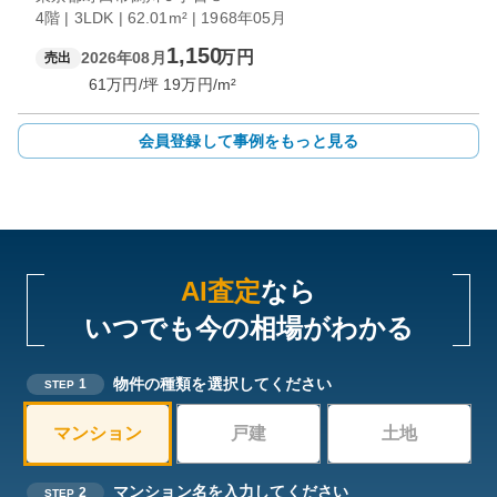
4階 | 3LDK | 62.01m² | 1968年05月
1,150
万円
2026年08月
売出
61
万円/坪
19
万円/m²
会員登録して事例をもっと見る
AI査定
なら
いつでも今の相場がわかる
物件の種類を選択してください
1
STEP
マンション
戸建
土地
マンション名を入力してください
2
STEP