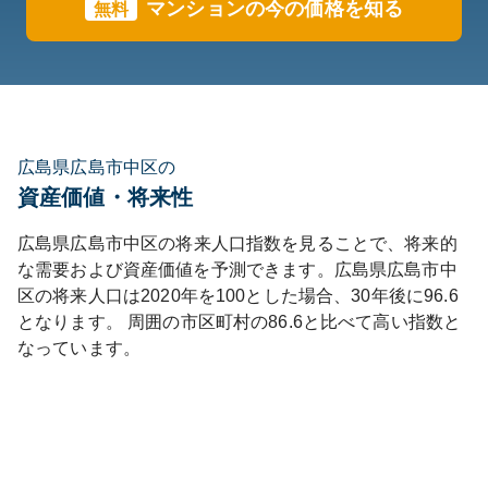
マンションの今の価格を知る
無料
広島県広島市中区の
資産価値・将来性
広島県
広島市中区
の将来人口指数を見ることで、将来的
な需要および資産価値を予測できます。
広島県
広島市中
区
の将来人口は
2020
年を100とした場合、30年後に
96.6
となります。
周囲の市区町村の
86.6
と比べて
高い
指数と
なっています。