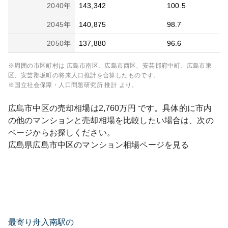
2040
年
143,342
100.5
2045
年
140,875
98.7
2050
年
137,880
96.6
※周囲の市区町村は
広島市南区、広島市西区、安芸郡府中町、広島市東
区、安芸郡坂町
の将来人口推計を合算したものです。
※国立社会保障・人口問題研究所 推計 より。
広島市中区
の売却相場は
2,760
万円 です。具体的に市内
の他のマンションと売却相場を比較したい場合は、次の
ページからお探しください。
広島県
広島市中区
のマンション相場ページを見る
最寄り舟入南駅の