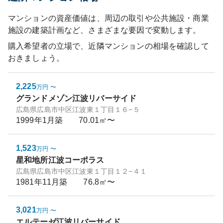
マンションの資産価値は、周辺の取引や公共施設・商業
施設の建築計画など、さまざまな要因で変動します。
購入希望者の立場で、近隣マンションの相場を確認して
おきましょう。
2,225
万円
〜
グランドメゾン江波リバーサイド
広島県広島市中区江波東１丁目１６−５
1999年1月
築
70.01㎡〜
1,523
万円
〜
星和地所江波コーポラス
広島県広島市中区江波東１丁目１２−４１
1981年11月
築
76.8㎡〜
3,021
万円
〜
エルテーゼ江波リバーサイド