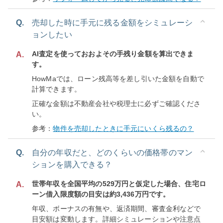
Q.
売却した時に手元に残る金額をシミュレーシ
ョンしたい
AI査定を使っておおよその手残り金額を算出できま
A.
す。
HowMaでは、ローン残高等を差し引いた金額を自動で
計算できます。
正確な金額は不動産会社や税理士に必ずご確認くださ
い。
参考：
物件を売却したときに手元にいくら残るの？
Q.
自分の年収だと、どのくらいの価格帯のマン
ションを購入できる？
世帯年収を全国平均の529万円と仮定した場合、住宅ロ
A.
ーン借入限度額の目安は約3,436万円です。
年収、ボーナスの有無や、返済期間、審査金利などで
目安額は変動します。詳細シミュレーションや注意点