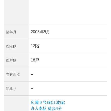
2008年5月
築年月
12階
総階数
18戸
総戸数
--
専有面積
--
間取り
広電６号線(江波線)
舟入南
駅
徒歩4分