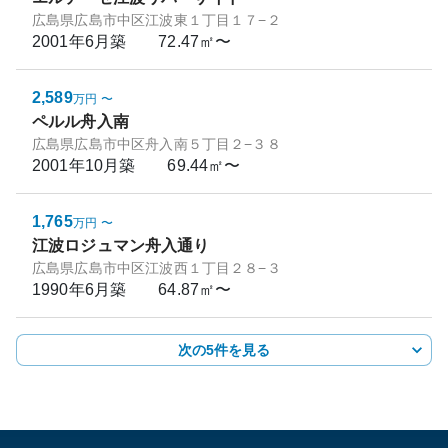
広島県広島市中区江波東１丁目１７−２
2001年6月
築
72.47㎡〜
2,589
万円
〜
ペルル舟入南
広島県広島市中区舟入南５丁目２−３８
2001年10月
築
69.44㎡〜
1,765
万円
〜
江波ロジュマン舟入通り
広島県広島市中区江波西１丁目２８−３
1990年6月
築
64.87㎡〜
次の5件を見る