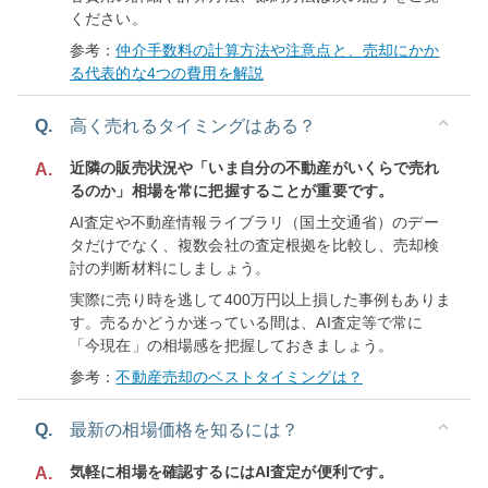
ください。
参考：
仲介手数料の計算方法や注意点と、売却にかか
る代表的な4つの費用を解説
Q.
高く売れるタイミングはある？
近隣の販売状況や「いま自分の不動産がいくらで売れ
A.
るのか」相場を常に把握することが重要です。
AI査定や不動産情報ライブラリ（国土交通省）のデー
タだけでなく、複数会社の査定根拠を比較し、売却検
討の判断材料にしましょう。
実際に売り時を逃して400万円以上損した事例もありま
す。売るかどうか迷っている間は、AI査定等で常に
「今現在」の相場感を把握しておきましょう。
参考：
不動産売却のベストタイミングは？
Q.
最新の相場価格を知るには？
気軽に相場を確認するにはAI査定が便利です。
A.