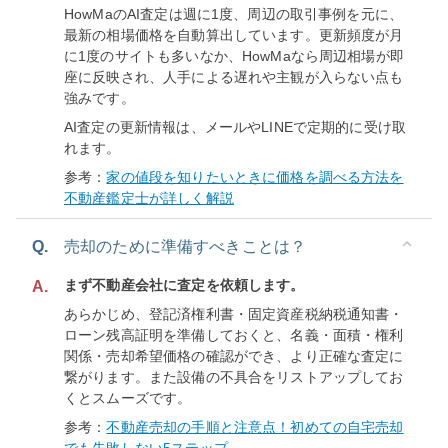
HowMaのAI査定は週に1度、周辺の取引事例を元に、
最新の相場価格を自動算出しています。更新頻度が月
に1度のサイトも多いなか、HowMaなら周辺相場が即
座に反映され、人手による遅れや主観が入らない点も
強みです。
AI査定の更新情報は、メールやLINEで定期的に受け取
れます。
参考：
家の値段を知りたいときに価格を調べる方法を
不動産鑑定士が詳しく解説
Q.
売却のために準備すべきことは？
まず不動産会社に査定を依頼します。
A.
あらかじめ、登記済権利書・固定資産税納税通知書・
ローン残高証明を準備しておくと、名義・面積・権利
関係・売却希望価格の確認ができ、より正確な査定に
繋がります。また設備の不具合をリストアップしてお
くとスムーズです。
参考：
不動産売却の手順と注意点！初めての自宅売却