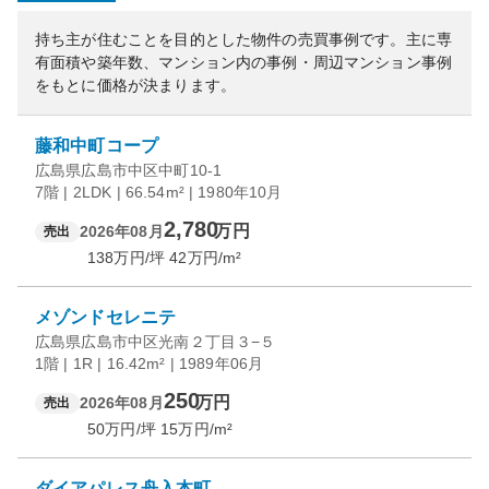
持ち主が住むことを目的とした物件の売買事例です。
主に専
有面積や築年数、マンション内の事例・周辺マンション事例
をもとに価格が決まります。
藤和中町コープ
広島県広島市中区中町10-1
7階 | 2LDK | 66.54m² | 1980年10月
2,780
万円
2026年08月
売出
138
万円/坪
42
万円/m²
メゾンドセレニテ
広島県広島市中区光南２丁目３−５
1階 | 1R | 16.42m² | 1989年06月
250
万円
2026年08月
売出
50
万円/坪
15
万円/m²
ダイアパレス舟入本町