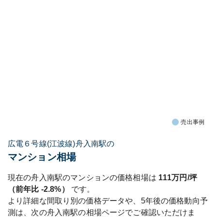
売出事例
広電６号線(江波線)舟入南駅の
マンション相場
現在の
舟入南
駅のマンションの価格相場は
111
万円/坪
（前年比
-2.8%
）
です。
より詳細な間取り別の価格データや、5年後の価格動向予
測は、次の
舟入南
駅の相場ページでご確認いただけま