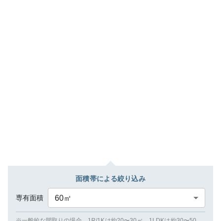
面積帯による絞り込み
専有面積
60
㎡
※一般的な間取りの場合、1R/1Kは約20〜30㎡、1LDKは約30〜50