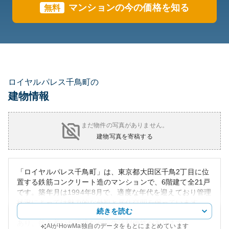
マンションの今の価格を知る
無料
ロイヤルパレス千鳥町の
建物情報
まだ物件の写真がありません。
建物写真を寄稿する
「ロイヤルパレス千鳥町」は、東京都大田区千鳥2丁目に位
置する鉄筋コンクリート造のマンションで、6階建て全21戸
です。築年月は1994年8月で、適度な年代を迎えており管理
状況によっては魅力的な外観と居住空間を保っています。
続きを読む
周辺環境として、多摩川緑地公園や商業施設が徒歩圏内に
あり、落ち着いた環境ながら生活利便性があります。
AIがHowMa独自のデータをもとにまとめています