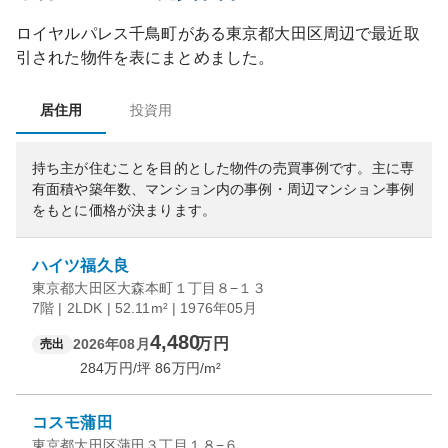
ロイヤルパレス千鳥町
がある
東京都
大田区
周辺で最近取
引された物件を表にまとめました。
居住用
投資用
持ち主が住むことを目的とした物件の売買事例です。
主に専
有面積や築年数、マンション内の事例・周辺マンション事例
をもとに価格が決まります。
ハイツ福久良
東京都大田区大森本町１丁目８−１３
7階 | 2LDK | 52.11m² | 1976年05月
4,480
万円
2026年08月
売出
284
万円/坪
86
万円/m²
コスモ蒲田
東京都大田区蒲田３丁目１８−６