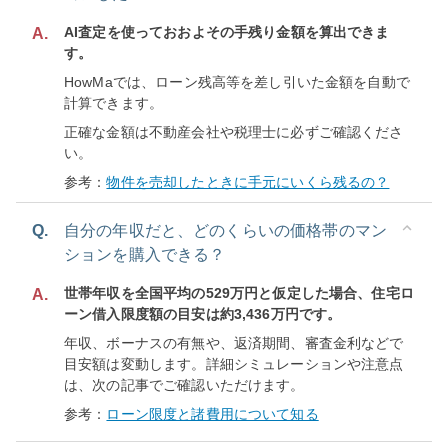
AI査定を使っておおよその手残り金額を算出できま
A.
す。
HowMaでは、ローン残高等を差し引いた金額を自動で
計算できます。
正確な金額は不動産会社や税理士に必ずご確認くださ
い。
参考：
物件を売却したときに手元にいくら残るの？
Q.
自分の年収だと、どのくらいの価格帯のマン
ションを購入できる？
世帯年収を全国平均の529万円と仮定した場合、住宅ロ
A.
ーン借入限度額の目安は約3,436万円です。
年収、ボーナスの有無や、返済期間、審査金利などで
目安額は変動します。詳細シミュレーションや注意点
は、次の記事でご確認いただけます。
参考：
ローン限度と諸費用について知る