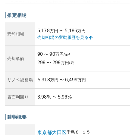
このマンションの資産性については、立地とアクセスの良
さから安定した需要が見込めます。また、RC構造により耐
震性や耐久性の面で安心感があり、所有リスクは比較的低
推定相場
いです。しかし、築年数が経過しているため、適切な管理
が行われているか確認することが重要です。全体的に、都
5,178
5,186
万円
〜
万円
市生活の快適さと資産価値を兼ね備えた物件であり、慎重
売却相場
売却相場の変動履歴を見る
な購入検討が必要です。
90
90
〜
万円/m²
売却単価
299
299
〜
万円/坪
5,318
6,499
リノベ後相場
万円
〜
万円
3.98
%
5.96
%
表面利回り
〜
建物概要
千鳥
８−１５
東京都
大田区