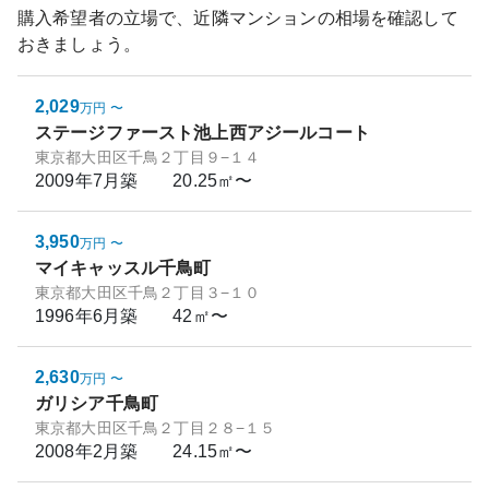
購入希望者の立場で、近隣マンションの相場を確認して
おきましょう。
2,029
万円
〜
ステージファースト池上西アジールコート
東京都大田区千鳥２丁目９−１４
2009年7月
築
20.25㎡〜
3,950
万円
〜
マイキャッスル千鳥町
東京都大田区千鳥２丁目３−１０
1996年6月
築
42㎡〜
2,630
万円
〜
ガリシア千鳥町
東京都大田区千鳥２丁目２８−１５
2008年2月
築
24.15㎡〜