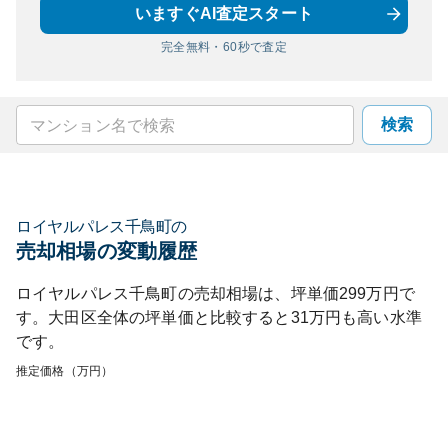
いますぐAI査定スタート
完全無料・60秒で査定
検索
ロイヤルパレス千鳥町
の
売却相場の変動履歴
ロイヤルパレス千鳥町
の売却相場は、坪単価
299
万円で
す。
大田区
全体の坪単価と比較すると
31
万円も
高い
水準
です。
推定価格（万円）