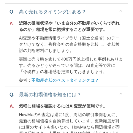
Q.
高く売れるタイミングはある？
近隣の販売状況や「いま自分の不動産がいくらで売れ
A.
るのか」相場を常に把握することが重要です。
AI査定や不動産情報ライブラリ（国土交通省）のデー
タだけでなく、複数会社の査定根拠を比較し、売却検
討の判断材料にしましょう。
実際に売り時を逃して400万円以上損した事例もありま
す。売るかどうか迷っている間は、AI査定等で常に
「今現在」の相場感を把握しておきましょう。
参考：
不動産売却のベストタイミングは？
Q.
最新の相場価格を知るには？
気軽に相場を確認するにはAI査定が便利です。
A.
HowMaのAI査定は週に1度、周辺の取引事例を元に、
最新の相場価格を自動算出しています。更新頻度が月
に1度のサイトも多いなか、HowMaなら周辺相場が即