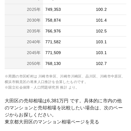
2025
年
749,353
100.2
2030
年
758,874
101.4
2035
年
766,976
102.5
2040
年
771,582
103.1
2045
年
771,509
103.1
2050
年
768,130
102.7
※周囲の市区町村は
川崎市幸区、川崎市川崎区、品川区、川崎市中原区、
横浜市鶴見区
の将来人口推計を合算したものです。
※国立社会保障・人口問題研究所 推計 より。
大田区
の売却相場は
6,381
万円 です。具体的に市内の他
のマンションと売却相場を比較したい場合は、次のペー
ジからお探しください。
東京都
大田区
のマンション相場ページを見る