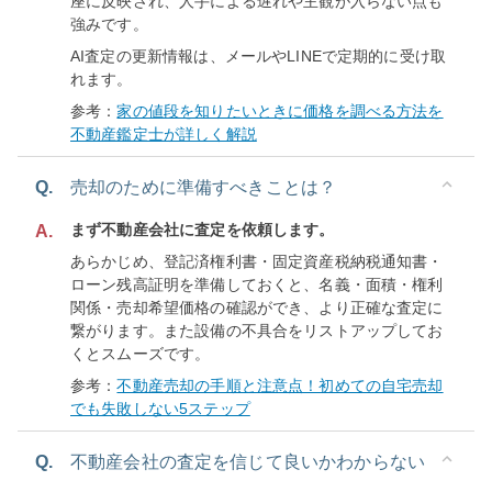
座に反映され、人手による遅れや主観が入らない点も
強みです。
AI査定の更新情報は、メールやLINEで定期的に受け取
れます。
参考：
家の値段を知りたいときに価格を調べる方法を
不動産鑑定士が詳しく解説
Q.
売却のために準備すべきことは？
まず不動産会社に査定を依頼します。
A.
あらかじめ、登記済権利書・固定資産税納税通知書・
ローン残高証明を準備しておくと、名義・面積・権利
関係・売却希望価格の確認ができ、より正確な査定に
繋がります。また設備の不具合をリストアップしてお
くとスムーズです。
参考：
不動産売却の手順と注意点！初めての自宅売却
でも失敗しない5ステップ
Q.
不動産会社の査定を信じて良いかわからない