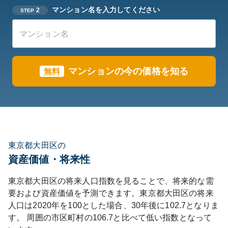
マンション名を入力してください
2
STEP
マンションの今の価格を知る
無料
東京都大田区の
資産価値・将来性
東京都
大田区
の将来人口指数を見ることで、将来的な需
要および資産価値を予測できます。
東京都
大田区
の将来
人口は
2020
年を100とした場合、30年後に
102.7
となりま
す。
周囲の市区町村の
106.7
と比べて
低い
指数となって