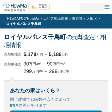
不動産AI査定HowMa
エリア相場情報
東京都
大田区
ロイヤルパレス千鳥町
ロイヤルパレス千鳥町
の売却査定・相
場情報
5,178
5,186
万円
～
万円
売却相場
90
90
万円/m²
～
万円/m²
売却単価
299
299
万円/坪
～
万円/坪
あなたの家はいくら？
同じ建物でも階数や広さによって、
8
の
差があります
万円