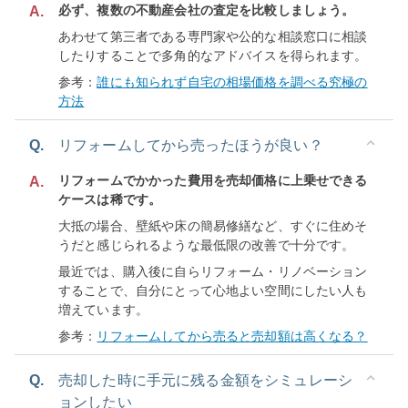
必ず、複数の不動産会社の査定を比較しましょう。
A.
あわせて第三者である専門家や公的な相談窓口に相談
したりすることで多角的なアドバイスを得られます。
参考：
誰にも知られず自宅の相場価格を調べる究極の
方法
Q.
リフォームしてから売ったほうが良い？
リフォームでかかった費用を売却価格に上乗せできる
A.
ケースは稀です。
大抵の場合、壁紙や床の簡易修繕など、すぐに住めそ
うだと感じられるような最低限の改善で十分です。
最近では、購入後に自らリフォーム・リノベーション
することで、自分にとって心地よい空間にしたい人も
増えています。
参考：
リフォームしてから売ると売却額は高くなる？
Q.
売却した時に手元に残る金額をシミュレーシ
ョンしたい