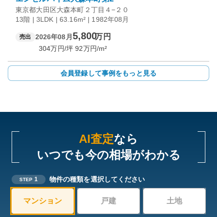
東京都大田区大森本町２丁目４−２０
13階 | 3LDK | 63.16m² | 1982年08月
5,800
万円
2026年08月
売出
304
万円/坪
92
万円/m²
会員登録して事例をもっと見る
AI査定
なら
いつでも今の相場がわかる
物件の種類を選択してください
1
STEP
マンション
戸建
土地