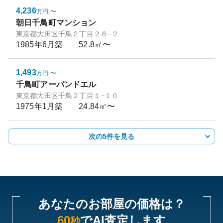
4,236
万円
〜
朝日千鳥町マンション
東京都大田区千鳥２丁目２６−２
1985年6月
築
52.8㎡〜
1,493
万円
〜
千鳥町アーバンドエル
東京都大田区千鳥２丁目１−１０
1975年1月
築
24.84㎡〜
次の5件を見る
あなたのお部屋の価格は？
60
でAI査定します
秒