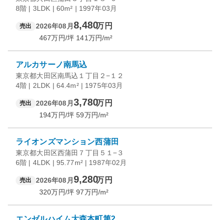
8階 | 3LDK | 60m² | 1997年03月
8,480
万円
2026年08月
売出
467
万円/坪
141
万円/m²
アルカサーノ南馬込
東京都大田区南馬込１丁目２−１２
4階 | 2LDK | 64.4m² | 1975年03月
3,780
万円
2026年08月
売出
194
万円/坪
59
万円/m²
ライオンズマンション西蒲田
東京都大田区西蒲田７丁目５１−３
6階 | 4LDK | 95.77m² | 1987年02月
9,280
万円
2026年08月
売出
320
万円/坪
97
万円/m²
エンゼルハイム大森本町第2