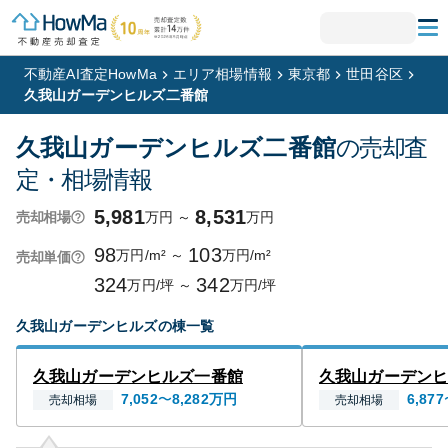
不動産AI査定HowMa
エリア相場情報
東京都
世田谷区
久我山ガーデンヒルズ二番館
久我山ガーデンヒルズ二番館
の売却査
定・相場情報
5,981
8,531
万円
～
万円
売却相場
98
103
万円/m²
～
万円/m²
売却単価
324
342
万円/坪
～
万円/坪
久我山ガーデンヒルズ
の棟一覧
久我山ガーデンヒルズ一番館
久我山ガーデン
7,052
〜
8,282
万円
6,877
売却相場
売却相場