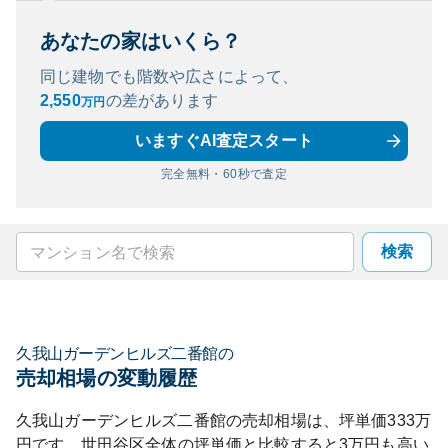
あなたの家はいくら？
同じ建物でも階数や広さによって、
2,550
の
差があります
万円
いますぐAI査定スタート
完全無料・60秒で査定
検索
久我山ガーデンヒルズ二番館
の
売却相場の変動履歴
久我山ガーデンヒルズ二番館
の売却相場は、坪単価
333
万
円です。
世田谷区
全体の坪単価と比較すると
3
万円も
高い