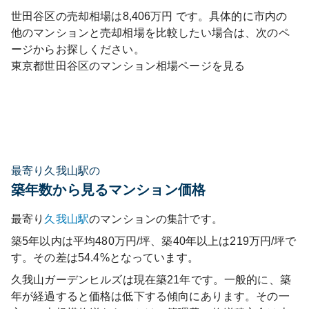
世田谷区
の売却相場は
8,406
万円 です。具体的に市内の
他のマンションと売却相場を比較したい場合は、次のペ
ージからお探しください。
東京都
世田谷区
のマンション相場ページを見る
最寄り久我山駅の
築年数から見るマンション価格
最寄り
久我山
駅
のマンションの集計です。
築5年以内は平均480万円/坪、築40年以上は219万円/坪で
す。その差は54.4%となっています。
久我山ガーデンヒルズ
は現在築
21
年です。一般的に、築
年が経過すると価格は低下する傾向にあります。その一