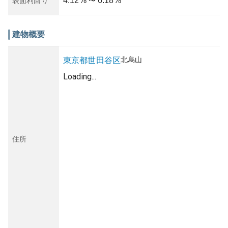
4.12
%
6.18
%
表面利回り
〜
建物概要
北烏山
東京都
世田谷区
Loading...
住所