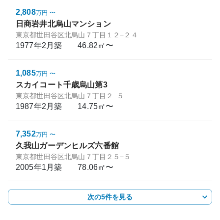
2,808
万円
〜
日商岩井北烏山マンション
東京都世田谷区北烏山７丁目１２−２４
1977年2月
築
46.82㎡〜
1,085
万円
〜
スカイコート千歳烏山第3
東京都世田谷区北烏山７丁目２−５
1987年2月
築
14.75㎡〜
7,352
万円
〜
久我山ガーデンヒルズ六番館
東京都世田谷区北烏山７丁目２５−５
2005年1月
築
78.06㎡〜
次の5件を見る