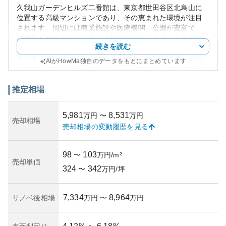
久我山ガーデンヒルズ二番館は、東京都世田谷区北烏山に
位置する高級マンションであり、その恵まれた環境が注目
されます。周辺には商業施設や医療機関、公園が豊富で、
利便性と自然環境のバランスが良好です。また、京王井の
続きを読む
頭線の久我山駅からもほど近く、交通アクセスも非常に便
利です。外観は現代的なデザインが施され、高級感と洗練
AIがHowMa独自のデータをもとにまとめています
された印象があります。資産性の面では、都心からの好ア
クセスにより中長期的に安定した価値を保つことが期待さ
れています。ただし、築年数や管理状況についての具体的
推定相場
な情報は得られませんでしたが、共用部のメンテナンスや
セキュリティ対策はしっかりとしていることが一般的で
5,981
8,531
万円
〜
万円
す。所有リスクとしては、不動産市場の動向によって変動
売却相場
売却相場の変動履歴を見る
する価格リスクがありますが、地域としての価値保持によ
り大きな下落の可能性は低いと考えられます。
98
103
〜
万円/m²
売却単価
324
342
〜
万円/坪
7,334
8,964
リノベ後相場
万円
〜
万円