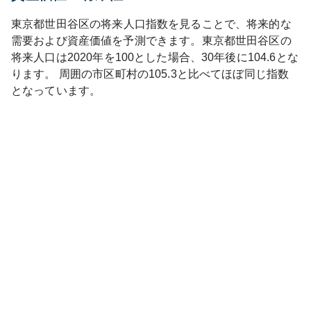
東京都
世田谷区
の将来人口指数を見ることで、将来的な
需要および資産価値を予測できます。
東京都
世田谷区
の
将来人口は
2020
年を100とした場合、30年後に
104.6
とな
ります。
周囲の市区町村の
105.3
と比べて
ほぼ同じ
指数
となっています。