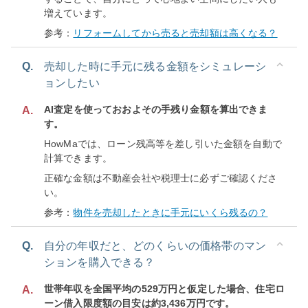
増えています。
参考：
リフォームしてから売ると売却額は高くなる？
Q.
売却した時に手元に残る金額をシミュレーシ
ョンしたい
AI査定を使っておおよその手残り金額を算出できま
A.
す。
HowMaでは、ローン残高等を差し引いた金額を自動で
計算できます。
正確な金額は不動産会社や税理士に必ずご確認くださ
い。
参考：
物件を売却したときに手元にいくら残るの？
Q.
自分の年収だと、どのくらいの価格帯のマン
ションを購入できる？
世帯年収を全国平均の529万円と仮定した場合、住宅ロ
A.
ーン借入限度額の目安は約3,436万円です。