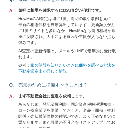
気軽に相場を確認するにはAI査定が便利です。
A.
HowMaのAI査定は週に1度、周辺の取引事例を元に、
最新の相場価格を自動算出しています。更新頻度が月
に1度のサイトも多いなか、HowMaなら周辺相場が即
座に反映され、人手による遅れや主観が入らない点も
強みです。
AI査定の更新情報は、メールやLINEで定期的に受け取
れます。
参考：
家の値段を知りたいときに価格を調べる方法を
不動産鑑定士が詳しく解説
Q.
売却のために準備すべきことは？
まず不動産会社に査定を依頼します。
A.
あらかじめ、登記済権利書・固定資産税納税通知書・
ローン残高証明を準備しておくと、名義・面積・権利
関係・売却希望価格の確認ができ、より正確な査定に
繋がります。また設備の不具合をリストアップしてお