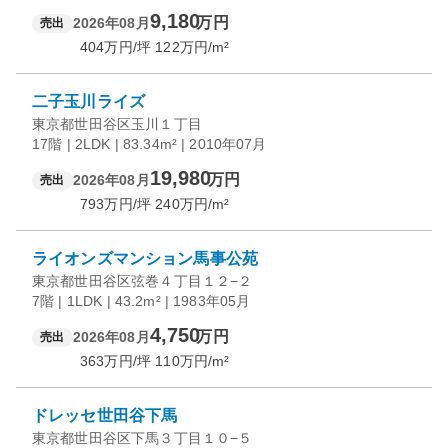
9,180
万円
2026年08月
売出
404
万円/坪
122
万円/m²
二子玉川ライズ
東京都世田谷区玉川１丁目
17階 | 2LDK | 83.34m² | 2010年07月
19,980
万円
2026年08月
売出
793
万円/坪
240
万円/m²
ライオンズマンション馬事公苑
東京都世田谷区弦巻４丁目１２−２
7階 | 1LDK | 43.2m² | 1983年05月
4,750
万円
2026年08月
売出
363
万円/坪
110
万円/m²
ドレッセ世田谷下馬
東京都世田谷区下馬３丁目１０−５