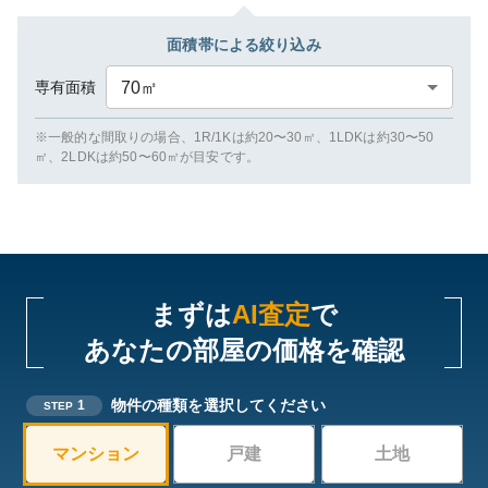
面積帯による絞り込み
専有面積
70
㎡
※一般的な間取りの場合、1R/1Kは約20〜30㎡、1LDKは約30〜50
㎡、2LDKは約50〜60㎡が目安です。
まずは
AI査定
で
あなたの部屋の価格を確認
物件の種類を選択してください
1
STEP
マンション
戸建
土地