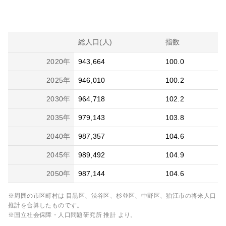
総人口(人)
指数
2020
年
943,664
100.0
2025
年
946,010
100.2
2030
年
964,718
102.2
2035
年
979,143
103.8
2040
年
987,357
104.6
2045
年
989,492
104.9
2050
年
987,144
104.6
※周囲の市区町村は
目黒区、渋谷区、杉並区、中野区、狛江市
の将来人口
推計を合算したものです。
※国立社会保障・人口問題研究所 推計 より。