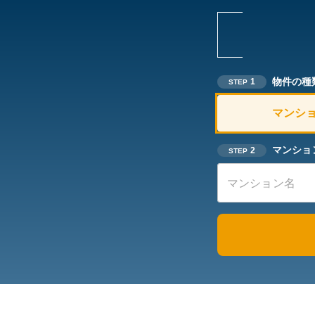
物件の種
1
STEP
マンシ
マンショ
2
STEP