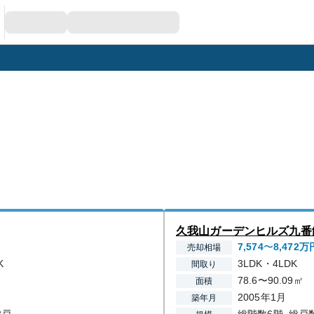
久我山ガーデンヒルズ九番
7,574
〜
8,472
万
売却相場
K
3LDK・4LDK
間取り
78.6〜90.09㎡
面積
2005年1月
築年月