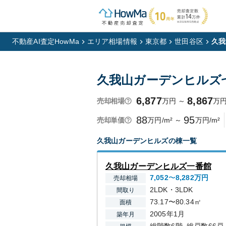
不動産AI査定HowMa
エリア相場情報
東京都
世田谷区
久我
久我山ガーデンヒルズ
6,877
8,867
万円
～
万
売却相場
88
95
万円/m²
～
万円/m²
売却単価
久我山ガーデンヒルズ
の棟一覧
久我山ガーデンヒルズ一番館
7,052
〜
8,282
万円
売却相場
2LDK・3LDK
間取り
73.17〜80.34㎡
面積
2005年1月
築年月