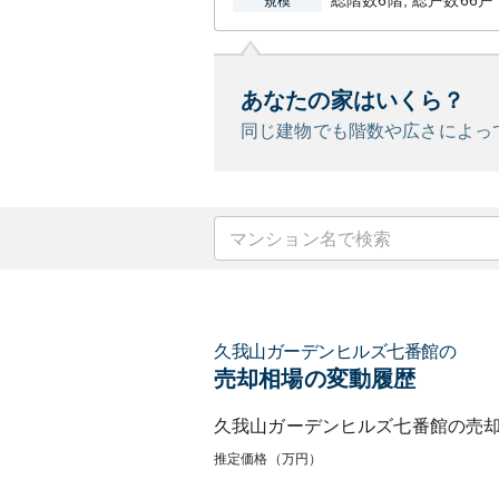
総階数6階, 総戸数66戸
規模
あなたの家はいくら？
同じ建物でも階数や広さによっ
久我山ガーデンヒルズ七番館
の
売却相場の変動履歴
久我山ガーデンヒルズ七番館
の売
推定価格（万円）