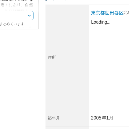
が近くにあり、自然
た、生活利便性も良
北
東京都
世田谷区
く存在するため、日
Loading...
にまとめています
で、しっかりとした
経てもなお、高級感
良い住環境を提供し
性については、世田
ことから、高い資産
住所
も都心部へのアクセ
が見込まれるでしょ
会生活における一般
災害リスクがあげら
管理コストや、地域
にも留意が必要で
であれば、そうした
を維持できるでしょ
2005年1月
築年月