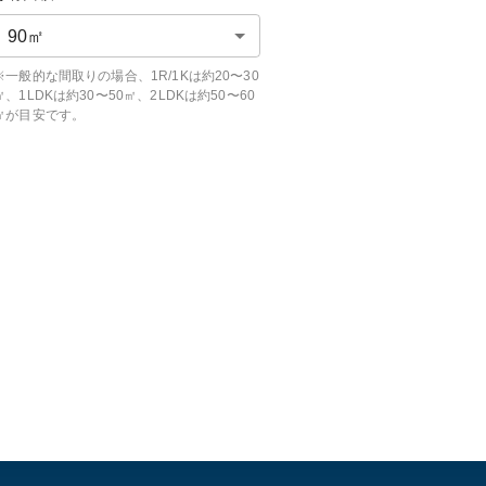
90
㎡
※一般的な間取りの場合、1R/1Kは約20〜30
㎡、1LDKは約30〜50㎡、2LDKは約50〜60
㎡が目安です。