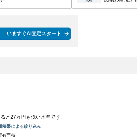
8戸
総階数6階, 総戸
規模
いますぐAI査定スタート
すると
27
万円も
低い
水準です。
面積帯による絞り込み
専有面積