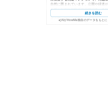
自然に囲まれています。公園や緑道
を感じながらの生活が可能です。ま
続きを読む
く、商業施設や店舗も徒歩圏内に多
常の買い物にも便利な立地です。
AIがHowMa独自のデータをもと
マンションの外観は、現代的な造り
設計構造が特徴です。建物は時間を
を保っており、居住者には居心地の
ています。
久我山ガーデンヒルズ七番館の資産
谷という人気エリアに立地している
価値が期待できます。交通アクセス
スが良好なため、今後も多くの需要
う。
一方で、所有リスクに関しては、都
的なリスクと同様、地震などの自然
れます。また、将来的な物件の維持
の再開発などに伴う市場の動向変化
す。しかしながら、管理状況が良好
リスクを軽減し、長い目で資産価値
う。