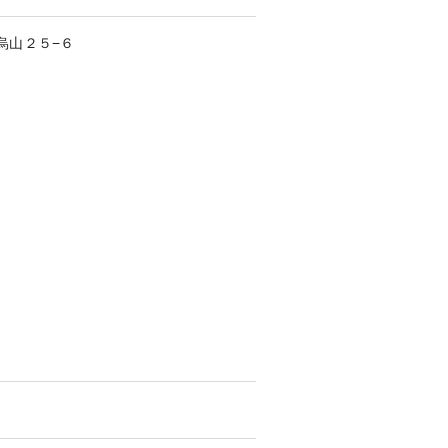
烏山
２５−６