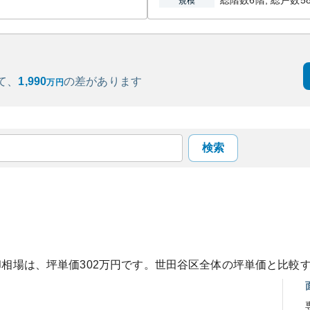
総階数6階, 総戸数5
規模
て、
1,990
の
差があります
万円
検索
却相場は、坪単価
302
万円です。
世田谷区
全体の坪単価と比較