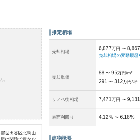
推定相場
6,877
8,867
万円
〜
売却相場
売却相場の変動履歴
88
95
〜
万円/m²
売却単価
ん。
291
312
〜
万円/坪
7,471
9,131
リノベ後相場
万円
〜
4.12
%
6.18
%
表面利回り
〜
京都世田谷区北烏山
建物概要
環境は閑静で豊かな