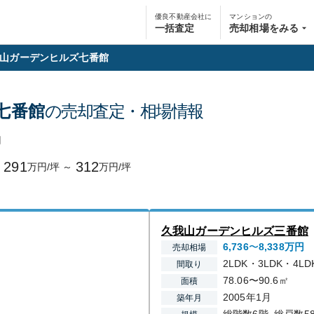
優良不動産会社に
マンションの
一括査定
売却相場をみる
山ガーデンヒルズ七番館
七番館
の売却査定・相場情報
円
291
312
万円/坪
～
万円/坪
久我山ガーデンヒルズ三番館
6,736
〜
8,338
万円
売却相場
2LDK・3LDK・4LD
間取り
78.06〜90.6㎡
面積
2005年1月
築年月