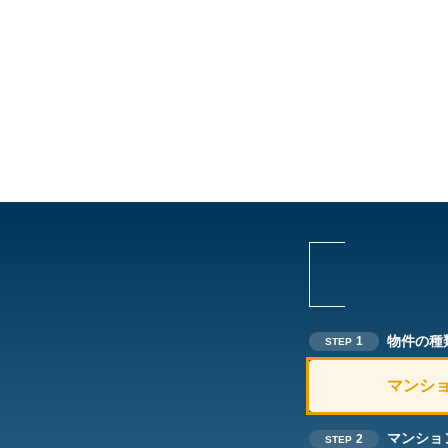
物件の種
1
STEP
マンシ
マンショ
2
STEP