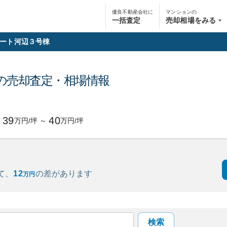
優良不動産会社に
マンションの
一括査定
売却相場をみる
ート河辺３号棟
の売却査定・相場情報
39
40
万円/坪
～
万円/坪
て、
12
の
差があります
万円
検索