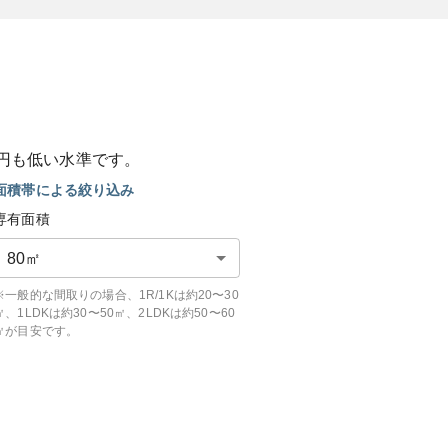
円も
低い
水準です。
面積帯による絞り込み
専有面積
80
㎡
※一般的な間取りの場合、1R/1Kは約20〜30
㎡、1LDKは約30〜50㎡、2LDKは約50〜60
㎡が目安です。