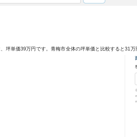
は、坪単価
39
万円です。
青梅市
全体の坪単価と比較すると
31
万