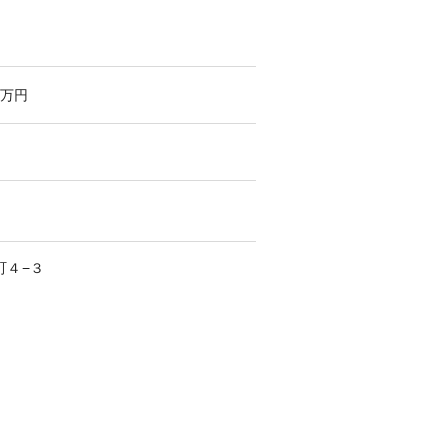
万円
町
４−３