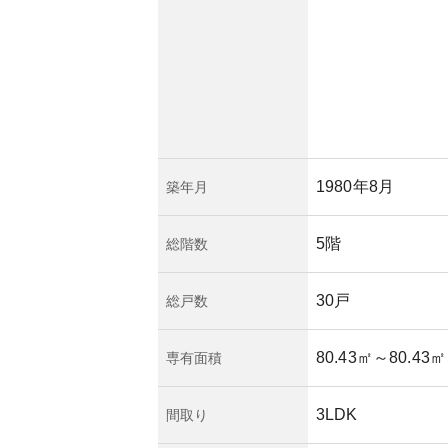
来的な修繕費用の増
がありますが、優良
しています。青梅市
の癒しを提供し、快
1980年8月
築年月
5階
総階数
30戸
総戸数
80.43㎡
～80.43㎡
専有面積
3LDK
間取り