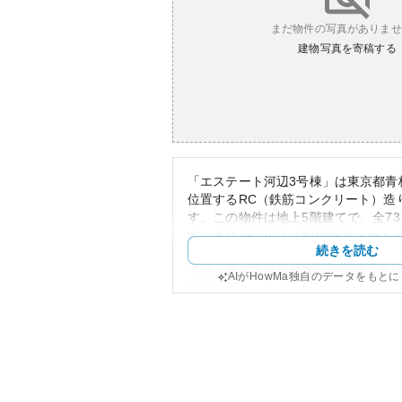
まだ物件の写真がありませ
建物写真を寄稿する
「エステート河辺3号棟」は東京都青
位置するRC（鉄筋コンクリート）造
す。この物件は地上5階建てで、全7
す。各住戸の広さは約80平方メート
続きを読む
向けの広々とした空間を提供してい
ては、青梅市は自然豊かな地域であ
AIがHowMa独自のデータをもと
特徴的です。また、最寄りの河辺駅
好で、都心への通勤にも便利です。
このマンションの外観は、シンプル
チや共用部分にはやや時代を感じさ
構造がその魅力の一つです。資産性
内でありながら比較的落ち着いた価
のマイホームとしても検討しやすく