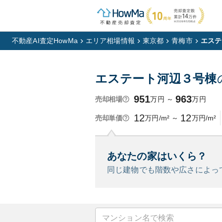
不動産AI査定HowMa
エリア相場情報
東京都
青梅市
エステ
エステート河辺３号棟
951
963
万円
～
万円
売却相場
12
12
万円/m²
～
万円/m²
売却単価
あなたの家はいくら？
同じ建物でも階数や広さによっ