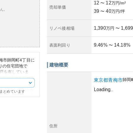
12
12
〜
万円/m²
売却単価
ん。
39
40
〜
万円/坪
1,390
1,699
リノベ後相場
万円
〜
9.46
%
14.18
%
表面利回り
〜
梅市師岡町4丁目に
建物概要
りの住宅団地で
3戸を有していま
ルで、ファミリー層
師岡
東京都
青梅市
ます。周辺環境とし
Loading...
り、閑静な住宅街が
にまとめています
までのアクセスも良
で機能的。アプロー
せるものの、堅牢な
においては、東京都
格帯のため、初めて
住所
、長期的な価値保持