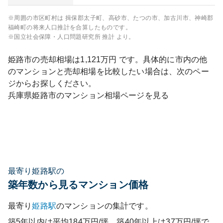
※周囲の市区町村は
揖保郡太子町、高砂市、たつの市、加古川市、神崎郡
福崎町
の将来人口推計を合算したものです。
※国立社会保障・人口問題研究所 推計 より。
姫路市
の売却相場は
1,121
万円 です。具体的に市内の他
のマンションと売却相場を比較したい場合は、次のペー
ジからお探しください。
兵庫県
姫路市
のマンション相場ページを見る
最寄り姫路駅の
築年数から見るマンション価格
最寄り
姫路
駅
のマンションの集計です。
築5年以内は平均184万円/坪、築40年以上は37万円/坪で