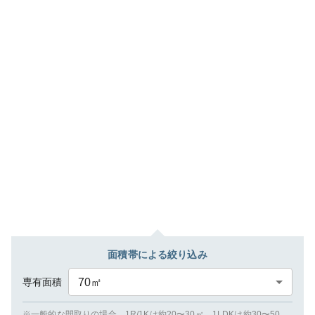
面積帯による絞り込み
専有面積
70
㎡
※一般的な間取りの場合、1R/1Kは約20〜30㎡、1LDKは約30〜50