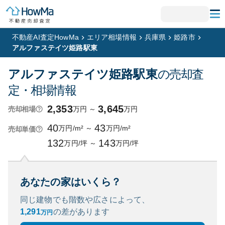
不動産AI査定HowMa
エリア相場情報
兵庫県
姫路市
アルファステイツ姫路駅東
アルファステイツ姫路駅東
の売却査
定・相場情報
2,353
3,645
万円
～
万円
売却相場
40
43
万円/m²
～
万円/m²
売却単価
132
143
万円/坪
～
万円/坪
あなたの家はいくら？
同じ建物でも階数や広さによって、
1,291
の
差があります
万円