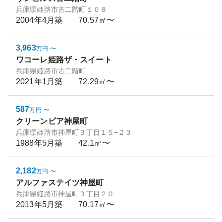
兵庫県姫路市古二階町１０８
2004年4月
築
70.57㎡〜
3,963
万円
〜
ワコーレ姫路ザ・スイート
兵庫県姫路市古二階町
2021年1月
築
72.29㎡〜
587
万円
〜
クリーンピア神屋町
兵庫県姫路市神屋町３丁目１５−２３
1988年5月
築
42.1㎡〜
2,182
万円
〜
アルファステイツ神屋町
兵庫県姫路市神屋町３丁目２０
2013年5月
築
70.17㎡〜