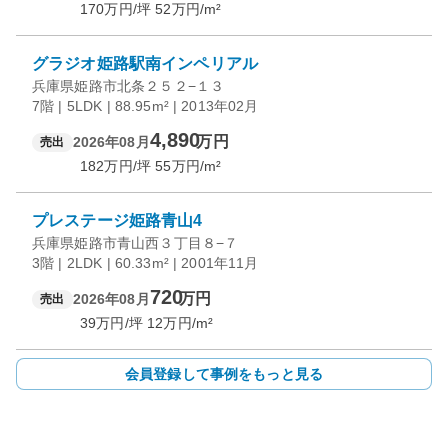
170
万円/坪
52
万円/m²
グラジオ姫路駅南インペリアル
兵庫県姫路市北条２５２−１３
7階 | 5LDK | 88.95m² | 2013年02月
4,890
万円
2026年08月
売出
182
万円/坪
55
万円/m²
プレステージ姫路青山4
兵庫県姫路市青山西３丁目８−７
3階 | 2LDK | 60.33m² | 2001年11月
720
万円
2026年08月
売出
39
万円/坪
12
万円/m²
会員登録して事例をもっと見る