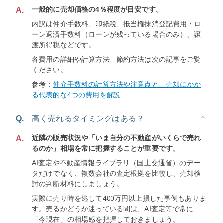
一般的に売却価格の4％程度が目安です。
A.
内訳は仲介手数料、印紙税、抵当権抹消登記費用・ロ
ーン返済手数料（ローンが残っている場合のみ）、譲
渡所得税などです。
各費用の詳細や計算方法、節約方法は次の記事をご覧
ください。
参考：
仲介手数料の計算方法や注意点と、売却にかか
る代表的な4つの費用を解説
Q.
高く売れるタイミングはある？
近隣の販売状況や「いま自分の不動産がいくらで売れ
A.
るのか」相場を常に把握することが重要です。
AI査定や不動産情報ライブラリ（国土交通省）のデー
タだけでなく、複数会社の査定根拠を比較し、売却検
討の判断材料にしましょう。
実際に売り時を逃して400万円以上損した事例もありま
す。売るかどうか迷っている間は、AI査定等で常に
「今現在」の相場感を把握しておきましょう。