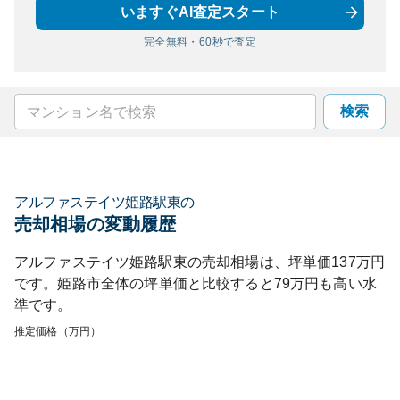
いますぐAI査定スタート
完全無料・60秒で査定
検索
アルファステイツ姫路駅東
の
売却相場の変動履歴
アルファステイツ姫路駅東
の売却相場は、坪単価
137
万円
です。
姫路市
全体の坪単価と比較すると
79
万円も
高い
水
準です。
推定価格（万円）