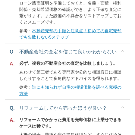
ローン残高証明を準備しておくと、名義・面積・権利
関係・売却希望価格の確認ができ、より正確な査定に
繋がります。また設備の不具合をリストアップしてお
くとスムーズです。
参考：
不動産売却の手順と注意点！初めての自宅売却
でも失敗しない5ステップ
Q.
不動産会社の査定を信じて良いかわからない
必ず、複数の不動産会社の査定を比較しましょう。
A.
あわせて第三者である専門家や公的な相談窓口に相談
したりすることで多角的なアドバイスを得られます。
参考：
誰にも知られず自宅の相場価格を調べる究極の
方法
Q.
リフォームしてから売ったほうが良い？
リフォームでかかった費用を売却価格に上乗せできる
A.
ケースは稀です。
大抵の場合、壁紙や床の簡易修繕など、すぐに住めそ