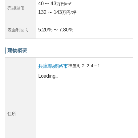
40
43
〜
万円/m²
売却単価
132
143
〜
万円/坪
5.20
%
7.80
%
表面利回り
〜
建物概要
神屋町
２２４−１
兵庫県
姫路市
Loading...
住所