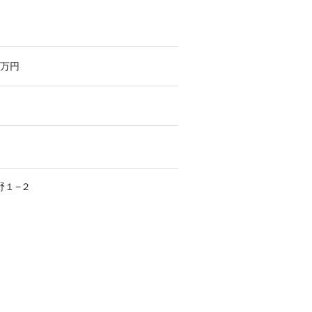
万円
野
１−２