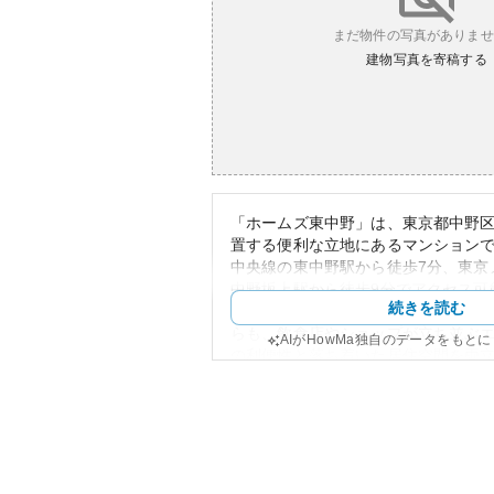
まだ物件の写真がありませ
建物写真を寄稿する
「ホームズ東中野」は、東京都中野区
置する便利な立地にあるマンションで
中央線の東中野駅から徒歩7分、東京
中野坂上駅から徒歩9分でアクセス可
続きを読む
通の利便性が高いといえます。周辺
らも、飲食店やショップが立ち並ぶ
AIがHowMa独自のデータをもと
の利便性と落ち着いた居住空間を両
マンションの外観は洗練されたデザ
感じさせます。物件としての資産価
の良さや東京の都心に位置すること
考えられます。ただし、都市型マン
稀に近隣の建物の更新や新しい開発
検討する必要があります。また、築