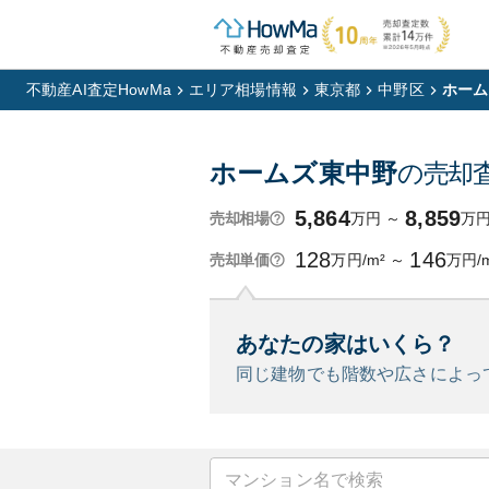
不動産AI査定HowMa
エリア相場情報
東京都
中野区
ホーム
ホームズ東中野
の売却
5,864
8,859
万円
～
万
売却相場
128
146
万円/m²
～
万円/
売却単価
あなたの家はいくら？
同じ建物でも階数や広さによっ