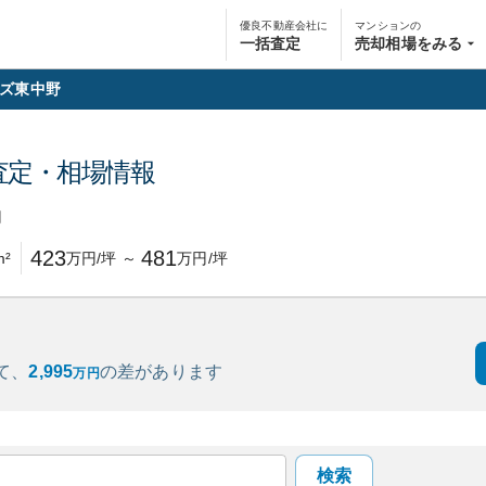
優良不動産会社に
マンションの
一括査定
売却相場をみる
ズ東中野
査定・相場情報
円
423
481
m²
万円/坪
～
万円/坪
て、
2,995
の
差があります
万円
検索