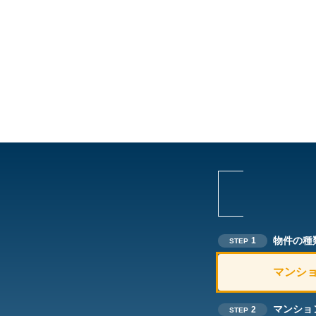
物件の種
1
STEP
マンシ
マンショ
2
STEP