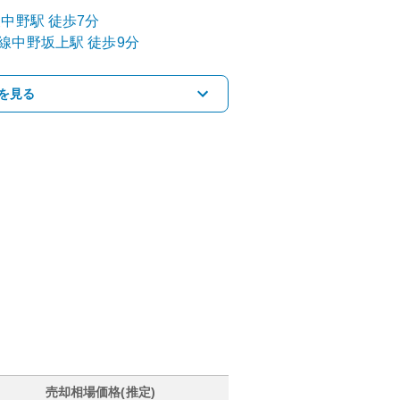
東中野
駅
徒歩7分
線
中野坂上
駅
徒歩9分
を見る
売却相場価格(推定)