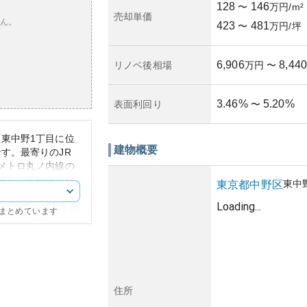
128
146
〜
万円/m²
売却単価
ん。
423
481
〜
万円/坪
6,906
8,440
リノベ後相場
万円
〜
3.46
%
5.20
%
表面利回り
〜
東中野1丁目に位
建物概要
す。最寄りのJR
メトロ丸ノ内線の
能なことから、交
東中
東京都
中野区
は住宅街でありなが
Loading...
エリアで、都市生活
にまとめています
立しています。
インで、質の良さを
値は、交通アクセス
からも非常に高いと
ションであるため、
に伴う所有リスクを
住所
年数に依存する問題