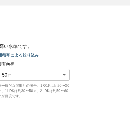
高い
水準です。
面積帯による絞り込み
専有面積
50
㎡
※一般的な間取りの場合、1R/1Kは約20〜30
㎡、1LDKは約30〜50㎡、2LDKは約50〜60
㎡が目安です。