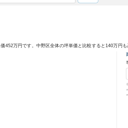
単価
452
万円です。
中野区
全体の坪単価と比較すると
140
万円も