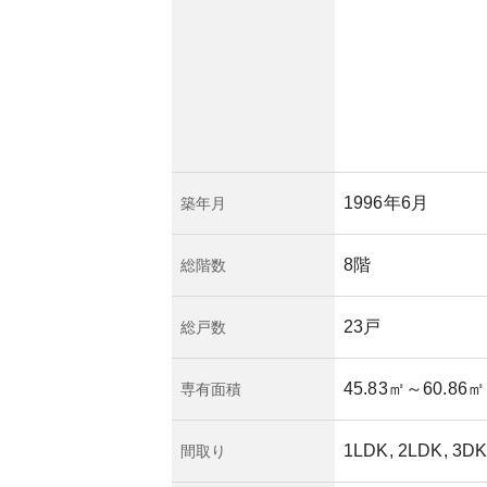
すが、アクセスしや
て強い魅力を持ちま
1996年6月
築年月
8階
総階数
23戸
総戸数
45.83㎡
～60.86㎡
専有面積
1LDK, 2LDK, 3D
間取り