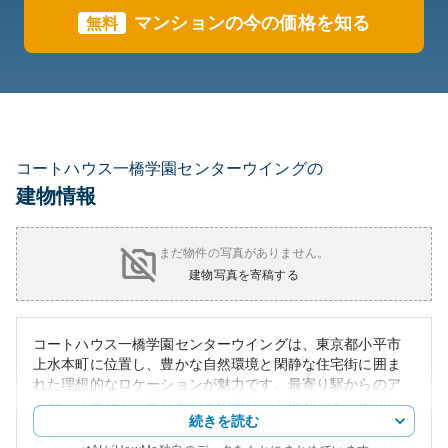
マンションの今の価格を知る
無料
コートハウス一橋学園センターウイングの
建物情報
まだ物件の写真がありません。
建物写真を寄稿する
コートハウス一橋学園センターウイングは、東京都小平市
上水本町に位置し、豊かな自然環境と閑静な住宅街に囲ま
れた理想的なロケーションが魅力です。最寄り駅からのア
クセスは良好で、東京都心への通勤にも便利です。周辺に
続きを読む
は戸建て住宅や低層マンションがゆったりと建ち並び、緑
豊かなエリアに位置しています。公立小学校まで徒歩2分