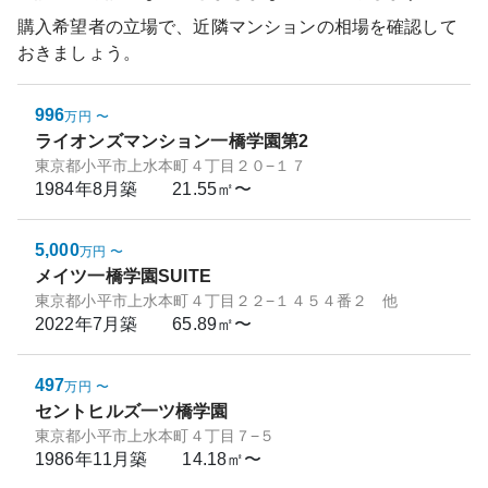
購入希望者の立場で、近隣マンションの相場を確認して
おきましょう。
996
万円
〜
ライオンズマンション一橋学園第2
東京都小平市上水本町４丁目２０−１７
1984年8月
築
21.55㎡〜
5,000
万円
〜
メイツ一橋学園SUITE
東京都小平市上水本町４丁目２２−１４５４番２ 他
2022年7月
築
65.89㎡〜
497
万円
〜
セントヒルズ一ツ橋学園
東京都小平市上水本町４丁目７−５
1986年11月
築
14.18㎡〜