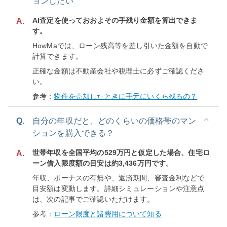
ョンしたい
AI査定を使っておおよその手残り金額を算出できま
A.
す。
HowMaでは、ローン残高等を差し引いた金額を自動で
計算できます。
正確な金額は不動産会社や税理士に必ずご確認くださ
い。
参考：
物件を売却したときに手元にいくら残るの？
Q.
自分の年収だと、どのくらいの価格帯のマン
ションを購入できる？
世帯年収を全国平均の529万円と仮定した場合、住宅ロ
A.
ーン借入限度額の目安は約3,436万円です。
年収、ボーナスの有無や、返済期間、審査金利などで
目安額は変動します。詳細シミュレーションや注意点
は、次の記事でご確認いただけます。
参考：
ローン限度と諸費用について知る