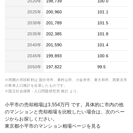
2020
年
198,739
100.0
2025
年
200,960
101.1
2030
年
201,789
101.5
2035
年
202,385
101.8
2040
年
201,590
101.4
2045
年
199,893
100.6
2050
年
197,822
99.5
※周囲の市区町村は
国分寺市、東村山市、小金井市、東大和市、西東京市
の将来人口推計を合算したものです。
※国立社会保障・人口問題研究所 推計 より。
小平市
の売却相場は
3,554
万円 です。具体的に市内の他
のマンションと売却相場を比較したい場合は、次のペー
ジからお探しください。
東京都
小平市
のマンション相場ページを見る