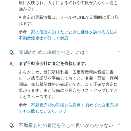
座に反映され、人手による遅れや主観が入らない点も
強みです。
AI査定の更新情報は、メールやLINEで定期的に受け取
れます。
参考：
家の値段を知りたいときに価格を調べる方法を
不動産鑑定士が詳しく解説
Q.
売却のために準備すべきことは？
まず不動産会社に査定を依頼します。
A.
あらかじめ、登記済権利書・固定資産税納税通知書・
ローン残高証明を準備しておくと、名義・面積・権利
関係・売却希望価格の確認ができ、より正確な査定に
繋がります。また設備の不具合をリストアップしてお
くとスムーズです。
参考：
不動産売却の手順と注意点！初めての自宅売却
でも失敗しない5ステップ
Q.
不動産会社の査定を信じて良いかわからない