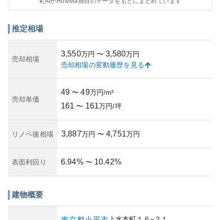
AIがHowMa独自のデータをもとにまとめています
と、子育て環境としても優れています。
外観は洗練されたデザインで、モダンさと上品さを兼ね備
えています。また、築年数に関しては新しめであること
推定相場
が、資産価値の維持に貢献しています。資産性の観点から
見ると、静かな住宅街に設けられたことで居住用としての
3,550
3,580
万円
〜
万円
需要が高く、将来的にも安定した価値を保つことが期待さ
売却相場
売却相場の変動履歴を見る
れます。
一方で、所有リスクに関しては、住宅の市場動向や災害リ
スクなどが挙げられますが、地理的条件の良さが相対的な
49
49
〜
万円/m²
リスクの低減に寄与しています。物件の管理状況について
売却単価
161
161
も優良であり、安心して購入・所有できるマンションと言
〜
万円/坪
えるでしょう。
3,887
4,751
リノベ後相場
万円
〜
万円
6.94
%
10.42
%
表面利回り
〜
建物概要
上水本町
１６−２１
東京都
小平市