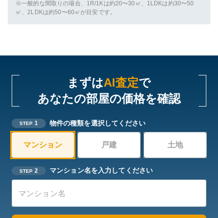
※一般的な間取りの場合、1R/1Kは約20〜30㎡、1LDKは約30〜50
㎡、2LDKは約50〜60㎡が目安です。
まずは
AI査定
で
あなたの部屋の価格を確認
物件の種類を選択してください
1
STEP
マンション
戸建
土地
マンション名を入力してください
2
STEP