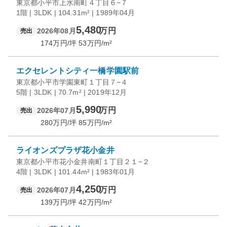
東京都小平市上水南町４丁目６−７
1階 | 3LDK | 104.31m² | 1989年04月
5,480
万円
2026年08月
売出
174
万円/坪
53
万円/m²
エクセレントシティ一橋学園駅前
東京都小平市学園東町１丁目７−４
5階 | 3LDK | 70.7m² | 2019年12月
5,990
万円
2026年07月
売出
280
万円/坪
85
万円/m²
ライオンズプラザ花小金井
東京都小平市花小金井南町１丁目２１−２
4階 | 3LDK | 101.44m² | 1983年01月
4,250
万円
2026年07月
売出
139
万円/坪
42
万円/m²