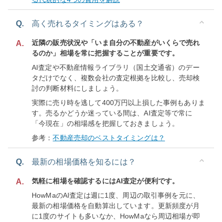
Q.
高く売れるタイミングはある？
近隣の販売状況や「いま自分の不動産がいくらで売れ
A.
るのか」相場を常に把握することが重要です。
AI査定や不動産情報ライブラリ（国土交通省）のデー
タだけでなく、複数会社の査定根拠を比較し、売却検
討の判断材料にしましょう。
実際に売り時を逃して400万円以上損した事例もありま
す。売るかどうか迷っている間は、AI査定等で常に
「今現在」の相場感を把握しておきましょう。
参考：
不動産売却のベストタイミングは？
Q.
最新の相場価格を知るには？
気軽に相場を確認するにはAI査定が便利です。
A.
HowMaのAI査定は週に1度、周辺の取引事例を元に、
最新の相場価格を自動算出しています。更新頻度が月
に1度のサイトも多いなか、HowMaなら周辺相場が即