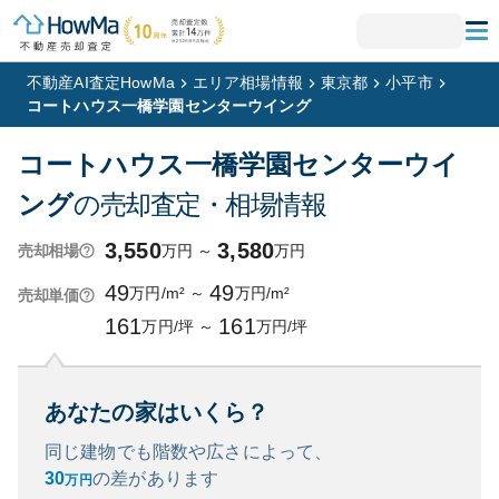
不動産AI査定HowMa
エリア相場情報
東京都
小平市
コートハウス一橋学園センターウイング
コートハウス一橋学園センターウイ
ング
の売却査定・相場情報
3,550
3,580
万円
～
万円
売却相場
49
49
万円/m²
～
万円/m²
売却単価
161
161
万円/坪
～
万円/坪
あなたの家はいくら？
同じ建物でも階数や広さによって、
30
の
差があります
万円