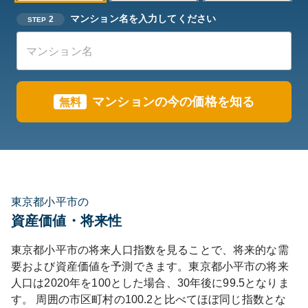
マンション名を入力してください
2
STEP
マンションの今の価格を知る
無料
東京都小平市の
資産価値・将来性
東京都
小平市
の将来人口指数を見ることで、将来的な需
要および資産価値を予測できます。
東京都
小平市
の将来
人口は
2020
年を100とした場合、30年後に
99.5
となりま
す。
周囲の市区町村の
100.2
と比べて
ほぼ同じ
指数とな