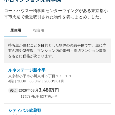
コートハウス一橋学園センターウイング
がある
東京都
小
平市
周辺で最近取引された物件を表にまとめました。
居住用
投資用
持ち主が住むことを目的とした物件の売買事例です。
主に専
有面積や築年数、マンション内の事例・周辺マンション事例
をもとに価格が決まります。
ルネステージ新小平
東京都小平市小川東町５丁目１１−１１
4階 | 3LDK | 66.9m² | 2000年01月
3,480
万円
2026年08月
売出
172
万円/坪
52
万円/m²
シティパル武蔵野