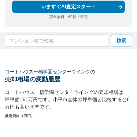
いますぐAI査定スタート
完全無料・60秒で査定
検索
コートハウス一橋学園センターウイング
の
売却相場の変動履歴
コートハウス一橋学園センターウイング
の売却相場は、
坪単価
161
万円です。
小平市
全体の坪単価と比較すると
6
万円も
高い
水準です。
推定価格（万円）