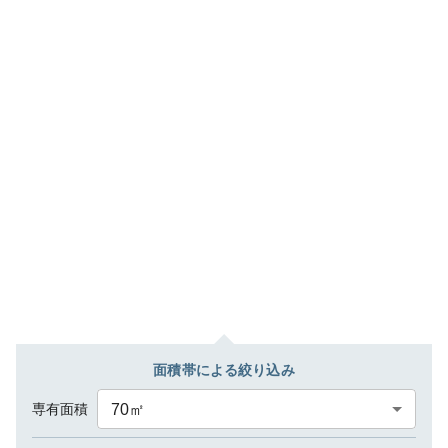
面積帯による絞り込み
専有面積
70
㎡