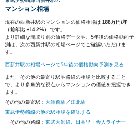
東武伊勢崎線西新井駅の
マンション相場
現在の
西新井
駅のマンションの価格相場は
188
万円/坪
（前年比
+14.2%
）
です。
より詳細な間取り別の価格データや、5年後の価格動向予
測は、次の
西新井
駅の相場ページでご確認いただけま
す。
西新井
駅の相場ページで5年後の価格動向予測を見る
また、その他の最寄り駅や路線の相場と比較すること
で、より多角的な視点からマンションの価値を把握でき
ます。
その他の最寄駅：
大師前
駅
／
江北
駅
東武伊勢崎線
の他の駅相場を確認する
その他の路線：
東武大師線
、
日暮里・舎人ライナー