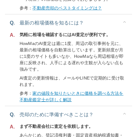
参考：
不動産売却のベストタイミングは？
Q.
最新の相場価格を知るには？
気軽に相場を確認するにはAI査定が便利です。
A.
HowMaのAI査定は週に1度、周辺の取引事例を元に、
最新の相場価格を自動算出しています。更新頻度が月
に1度のサイトも多いなか、HowMaなら周辺相場が即
座に反映され、人手による遅れや主観が入らない点も
強みです。
AI査定の更新情報は、メールやLINEで定期的に受け取
れます。
参考：
家の値段を知りたいときに価格を調べる方法を
不動産鑑定士が詳しく解説
Q.
売却のために準備すべきことは？
まず不動産会社に査定を依頼します。
A.
あらかじめ、登記済権利書・固定資産税納税通知書・