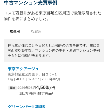
中古マンション売買事例
コスモ西新井
がある
東京都
足立区
周辺で最近取引された
物件を表にまとめました。
居住用
投資用
持ち主が住むことを目的とした物件の売買事例です。
主に専
有面積や築年数、マンション内の事例・周辺マンション事例
をもとに価格が決まります。
東京アクアージュ
東京都足立区栗原３丁目２５−１
1階 | 4LDK | 82.4m² | 2003年02月
4,500
万円
2026年08月
売出
181
万円/坪
55
万円/m²
グリーンパーク花畑8