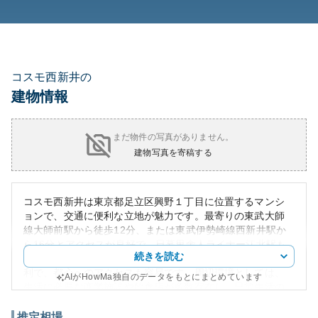
コスモ西新井の
建物情報
まだ物件の写真がありません。
建物写真を寄稿する
コスモ西新井は東京都足立区興野１丁目に位置するマンシ
ョンで、交通に便利な立地が魅力です。最寄りの東武大師
線大師前駅から徒歩12分、または東武伊勢崎線西新井駅か
ら16分とアクセスが良好で、日暮里舎人ライナー江北駅も
続きを読む
近接しています。この地理的条件により、通勤・通学に便
利で、都心へのアクセスも容易です。周辺環境としては、
AIがHowMa独自のデータをもとにまとめています
生活に必要な商業施設や飲食店が多数存在し、日常生活の
利便性が高いエリアです。
外観は、シンプルで洗練されたデザインが特徴で、築年数
推定相場