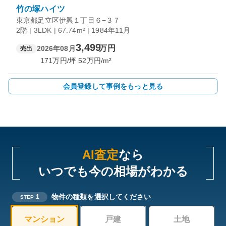
竹の塚ハイツ
東京都足立区伊興１丁目６−３７
2階 | 3LDK | 67.74m² | 1984年11月
3,499
万円
2026年08月
売出
171
万円/坪
52
万円/m²
会員登録して事例をもっと見る
AI査定
なら
いつでも今の相場がわかる
物件の種類を選択してください
1
STEP
マンション
戸建
土地