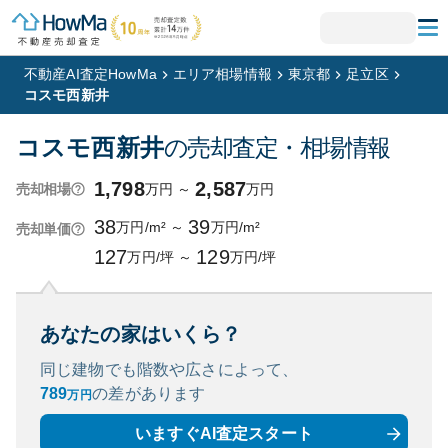
不動産AI査定HowMa
エリア相場情報
東京都
足立区
コスモ西新井
コスモ西新井
の売却査定・相場情報
1,798
2,587
万円
～
万円
売却相場
38
39
万円/m²
～
万円/m²
売却単価
127
129
万円/坪
～
万円/坪
あなたの家はいくら？
同じ建物でも階数や広さによって、
789
の
差があります
万円
いますぐAI査定スタート