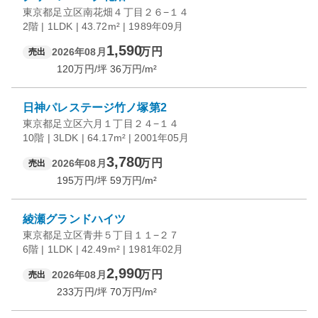
東京都足立区南花畑４丁目２６−１４
2階 | 1LDK | 43.72m² | 1989年09月
1,590
万円
2026年08月
売出
120
万円/坪
36
万円/m²
日神パレステージ竹ノ塚第2
東京都足立区六月１丁目２４−１４
10階 | 3LDK | 64.17m² | 2001年05月
3,780
万円
2026年08月
売出
195
万円/坪
59
万円/m²
綾瀬グランドハイツ
東京都足立区青井５丁目１１−２７
6階 | 1LDK | 42.49m² | 1981年02月
2,990
万円
2026年08月
売出
233
万円/坪
70
万円/m²