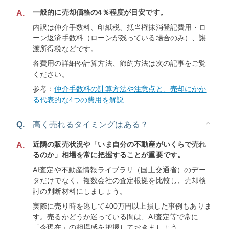
一般的に売却価格の4％程度が目安です。
A.
内訳は仲介手数料、印紙税、抵当権抹消登記費用・ロ
ーン返済手数料（ローンが残っている場合のみ）、譲
渡所得税などです。
各費用の詳細や計算方法、節約方法は次の記事をご覧
ください。
参考：
仲介手数料の計算方法や注意点と、売却にかか
る代表的な4つの費用を解説
Q.
高く売れるタイミングはある？
近隣の販売状況や「いま自分の不動産がいくらで売れ
A.
るのか」相場を常に把握することが重要です。
AI査定や不動産情報ライブラリ（国土交通省）のデー
タだけでなく、複数会社の査定根拠を比較し、売却検
討の判断材料にしましょう。
実際に売り時を逃して400万円以上損した事例もありま
す。売るかどうか迷っている間は、AI査定等で常に
「今現在」の相場感を把握しておきましょう。