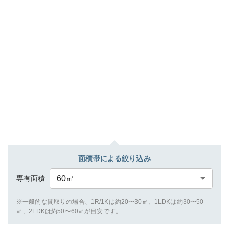
面積帯による絞り込み
専有面積
60
㎡
※一般的な間取りの場合、1R/1Kは約20〜30㎡、1LDKは約30〜50
㎡、2LDKは約50〜60㎡が目安です。