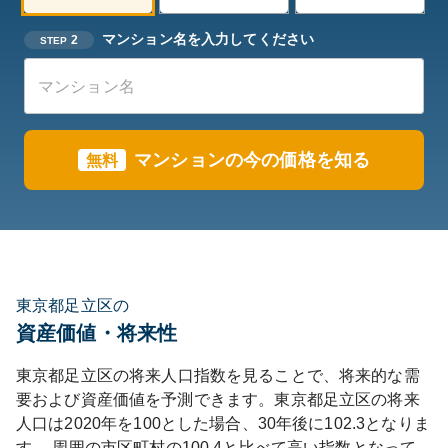
マンション名を入力してください
2
STEP
マンションの今の価格を知る
無料
東京都足立区の
資産価値・将来性
東京都
足立区
の将来人口指数を見ることで、将来的な需
要および資産価値を予測できます。
東京都
足立区
の将来
人口は
2020
年を100とした場合、30年後に
102.3
となりま
す。
周囲の市区町村の
100.4
と比べて
高い
指数となって