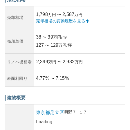
を感じさせない程よく整えられた管理が行き届いていま
す。特に管理状況については、住民からの評判が良く、定
1,798
2,587
万円
〜
万円
期的な修繕と清掃が行われており、共用部分の施設利用も
売却相場
売却相場の変動履歴を見る
快適です。
資産性については、都心から程よい距離感でありながら、
手頃な価格帯でマンションを購入できる点が魅力です。不
38
39
〜
万円/m²
動産市況の影響を受けにくい安定した地域で、長期的な保
売却単価
127
129
有による価値維持の可能性が期待されます。一方で所有リ
〜
万円/坪
スクとしては、災害リスクや地域の人口動向等も考慮に入
れる必要がありますが、現在のところ落ち着いた住環境が
2,399
2,932
リノベ後相場
万円
〜
万円
続いています。
4.77
%
7.15
%
表面利回り
〜
建物概要
興野
７−１７
東京都
足立区
Loading...