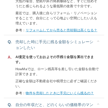
大抵の場合、壁紙や床の簡易修繕など、すぐに住めそ
うだと感じられるような最低限の改善で十分です。
最近では、購入後に自らリフォーム・リノベーション
することで、自分にとって心地よい空間にしたい人も
増えています。
参考：
リフォームしてから売ると売却額は高くなる？
Q.
売却した時に手元に残る金額をシミュレーシ
ョンしたい
AI査定を使っておおよその手残り金額を算出できま
A.
す。
HowMaでは、ローン残高等を差し引いた金額を自動で
計算できます。
正確な金額は不動産会社や税理士に必ずご確認くださ
い。
参考：
物件を売却したときに手元にいくら残るの？
Q.
自分の年収だと、どのくらいの価格帯のマン