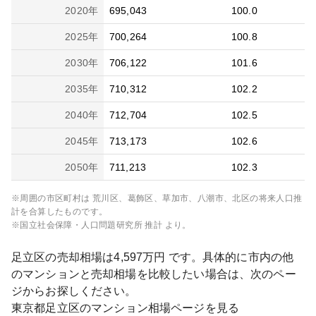
2020
年
695,043
100.0
2025
年
700,264
100.8
2030
年
706,122
101.6
2035
年
710,312
102.2
2040
年
712,704
102.5
2045
年
713,173
102.6
2050
年
711,213
102.3
※周囲の市区町村は
荒川区、葛飾区、草加市、八潮市、北区
の将来人口推
計を合算したものです。
※国立社会保障・人口問題研究所 推計 より。
足立区
の売却相場は
4,597
万円 です。具体的に市内の他
のマンションと売却相場を比較したい場合は、次のペー
ジからお探しください。
東京都
足立区
のマンション相場ページを見る