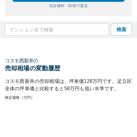
完全無料・60秒で査定
検索
コスモ西新井
の
売却相場の変動履歴
コスモ西新井
の売却相場は、坪単価
128
万円です。
足立区
全体の坪単価と比較すると
58
万円も
低い
水準です。
推定価格（万円）