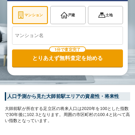
マンション
戸建
土地
1分で査定完了
とりあえず無料査定を始める
人口予測から見た
大師前
駅エリアの資産性・将来性
大師前
駅が所在する
足立区
の将来人口は
2020
年を100とした指数
で30年後に
102.3
となります。
周囲の市区町村の
100.4
と比べて
高
い
指数となっています。