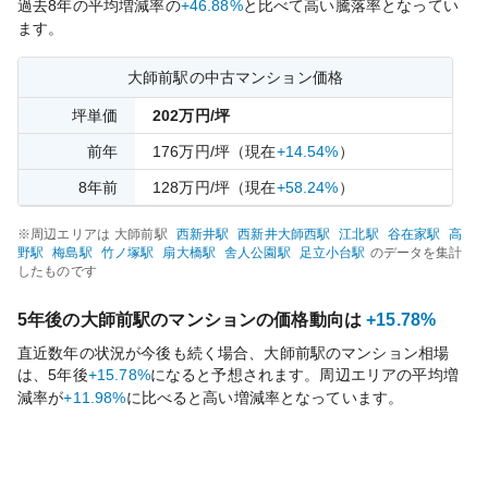
過去
8
年の平均増減率の
+46.88%
と比べて
高い
騰落率となってい
ます。
大師前
駅の中古マンション価格
坪単価
202
万円/坪
前年
176
万円/坪
（現在
+14.54%
）
8
年前
128
万円/坪
（現在
+58.24%
）
※周辺エリアは
大師前
駅
西新井
駅
西新井大師西
駅
江北
駅
谷在家
駅
高
野
駅
梅島
駅
竹ノ塚
駅
扇大橋
駅
舎人公園
駅
足立小台
駅
のデータを集計
したものです
5年後の
大師前
駅のマンションの価格動向は
+15.78%
直近数年の状況が今後も続く場合、
大師前
駅のマンション相場
は、5年後
+15.78%
になると予想されます。周辺エリアの平均増
減率が
+11.98%
に比べると
高い
増減率となっています。