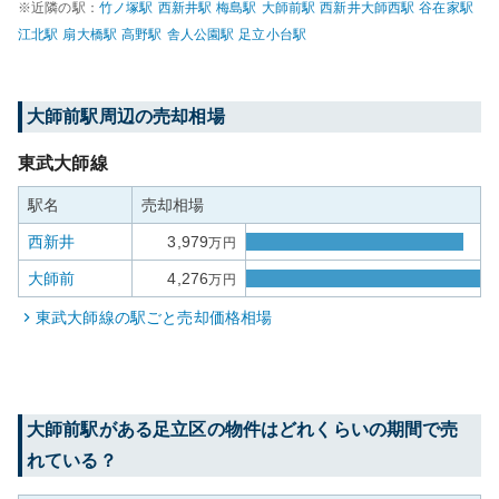
※近隣の駅：
竹ノ塚
駅
西新井
駅
梅島
駅
大師前
駅
西新井大師西
駅
谷在家
駅
江北
駅
扇大橋
駅
高野
駅
舎人公園
駅
足立小台
駅
大師前
駅周辺の売却相場
東武大師線
駅名
売却相場
西新井
3,979
万円
大師前
4,276
万円
東武大師線
の駅ごと売却価格相場
大師前
駅がある
足立区
の物件はどれくらいの期間で売
れている？