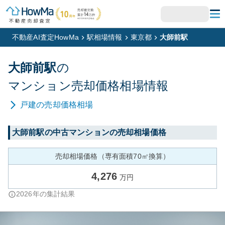
不動産AI査定HowMa
駅相場情報
東京都
大師前駅
大師前
駅
の
マンション
売却価格相場情報
戸建
の売却価格相場
大師前
駅の中古マンションの売却相場価格
売却相場価格（専有面積70㎡換算）
4,276
万円
2026
年の集計結果