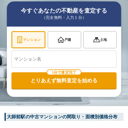
今すぐあなたの不動産を査定する
（完全無料・入力１分）
マンション
戸建
土地
1分で査定完了
とりあえず無料査定を始める
大師前
駅の中古マンションの間取り・面積別価格分布