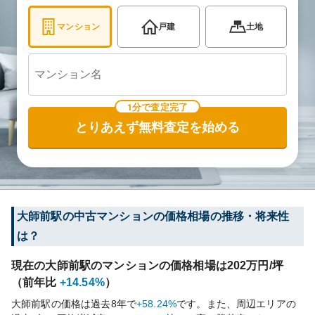
マンション
戸建
土地
1分で査定完了
とりあえず無料査定を始める
大師前
駅の中古マンションの価格相場の推移・将来性
は？
現在の
大師前
駅のマンションの価格相場は
202
万円/坪
（前年比
+14.54%
）
大師前
駅の価格は過去
8
年で
+58.24%
です。
また、周辺エリアの