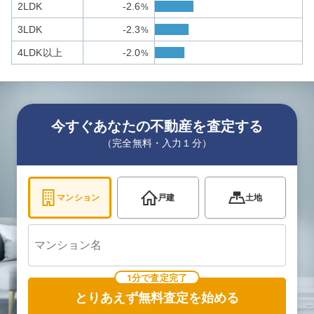
2LDK
-2.6
%
3LDK
-2.3
%
4LDK以上
-2.0
%
今すぐあなたの不動産を査定する
（完全無料・入力１分）
マンション
戸建
土地
1分で査定完了
とりあえず無料査定を始める