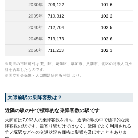
2030
年
706,122
101.6
2035
年
710,312
102.2
2040
年
712,704
102.5
2045
年
713,173
102.6
2050
年
711,213
102.3
※周囲の市区町村は
荒川区、葛飾区、草加市、八潮市、北区
の将来人口推
計を合算したものです。
※国立社会保障・人口問題研究所 推計 より。
大師前
駅の乗降客数は？
近隣の駅の中で標準的な乗降客数の駅です
大師前は7,063人の乗降客数を持ち、近隣の駅の中で標準的な乗
降客数の駅です。最寄り駅だけではなく、近隣でよく利用される
竹ノ塚駅などへの交通状況も価格に影響を及ぼすこともありま