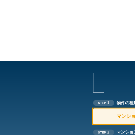
物件の種
1
STEP
マンシ
マンショ
2
STEP