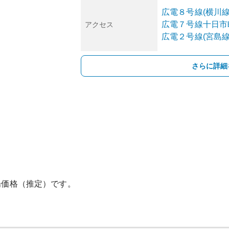
広電８号線(横川線
広電７号線
十日市
アクセス
広電２号線(宮島線
さらに詳細
場価格（推定）です。