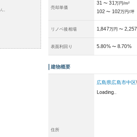
31
31
〜
万円/m²
売却単価
ん。
102
102
〜
万円/坪
1,847
2,257
リノベ後相場
万円
〜
5.80
%
8.70
%
表面利回り
〜
建物概要
広島県
広島市中区
Loading...
住所