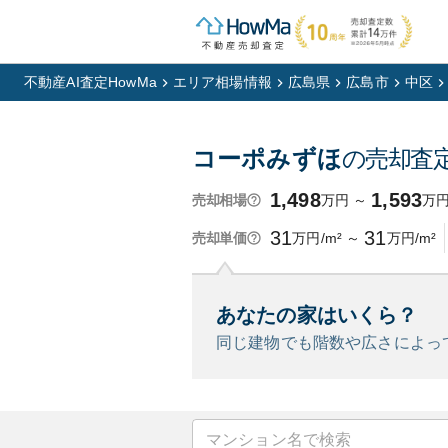
不動産AI査定HowMa
エリア相場情報
広島県
広島市
中区
コーポみずほ
の売却査
1,498
1,593
万円
～
万
売却相場
31
31
万円/m²
～
万円/m²
売却単価
あなたの家はいくら？
同じ建物でも階数や広さによっ