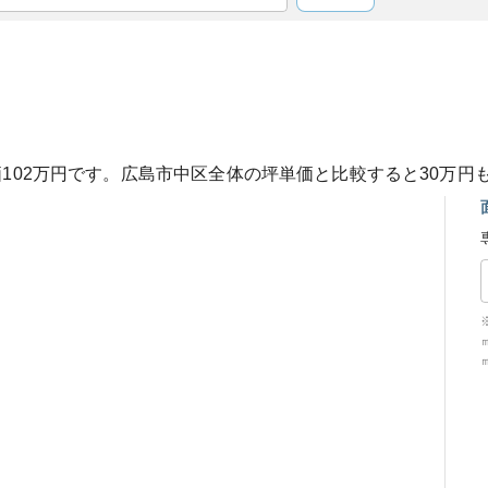
価
102
万円です。
広島市中区
全体の坪単価と比較すると
30
万円