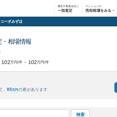
優良不動産会社に
マンションの
一括査定
売却相場をみる
コーポみずほ
定・相場情報
円
102
102
万円/坪
～
万円/坪
て、
95
の
差があります
万円
検索