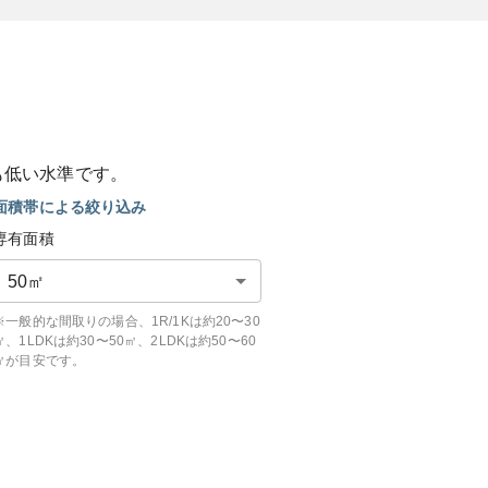
も
低い
水準です。
面積帯による絞り込み
専有面積
50
㎡
※一般的な間取りの場合、1R/1Kは約20〜30
㎡、1LDKは約30〜50㎡、2LDKは約50〜60
㎡が目安です。