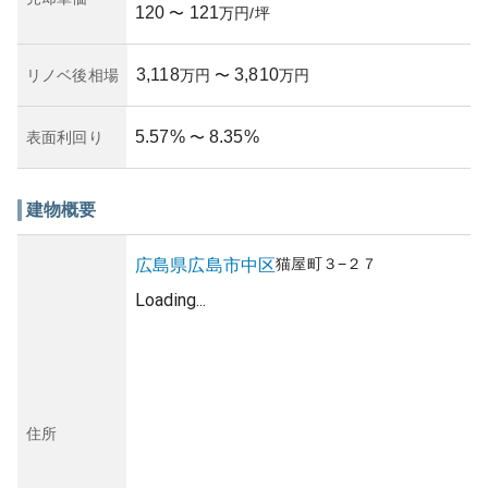
120
121
〜
万円/坪
3,118
3,810
リノベ後相場
万円
〜
万円
5.57
%
8.35
%
表面利回り
〜
建物概要
猫屋町
３−２７
広島県
広島市中区
Loading...
住所