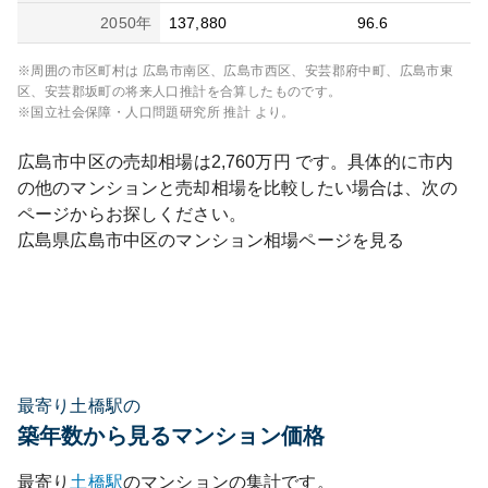
2050
年
137,880
96.6
※周囲の市区町村は
広島市南区、広島市西区、安芸郡府中町、広島市東
区、安芸郡坂町
の将来人口推計を合算したものです。
※国立社会保障・人口問題研究所 推計 より。
広島市中区
の売却相場は
2,760
万円 です。具体的に市内
の他のマンションと売却相場を比較したい場合は、次の
ページからお探しください。
広島県
広島市中区
のマンション相場ページを見る
最寄り土橋駅の
築年数から見るマンション価格
最寄り
土橋
駅
のマンションの集計です。