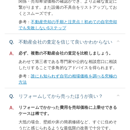
関係・売却希望価格の確認ができ、より正確な査定に
繋がります。また設備の不具合をリストアップしてお
くとスムーズです。
参考：
不動産売却の手順と注意点！初めての自宅売却
でも失敗しない5ステップ
Q.
不動産会社の査定を信じて良いかわからない
必ず、複数の不動産会社の査定を比較しましょう。
A.
あわせて第三者である専門家や公的な相談窓口に相談
したりすることで多角的なアドバイスを得られます。
参考：
誰にも知られず自宅の相場価格を調べる究極の
方法
Q.
リフォームしてから売ったほうが良い？
リフォームでかかった費用を売却価格に上乗せできる
A.
ケースは稀です。
大抵の場合、壁紙や床の簡易修繕など、すぐに住めそ
うだと感じられるような最低限の改善で十分です。