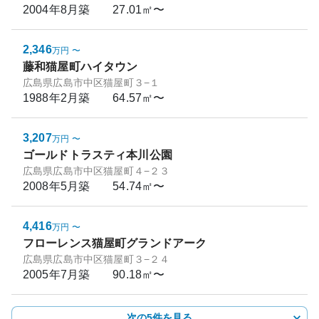
2004年8月
築
27.01㎡〜
2,346
万円
〜
藤和猫屋町ハイタウン
広島県広島市中区猫屋町３−１
1988年2月
築
64.57㎡〜
3,207
万円
〜
ゴールドトラスティ本川公園
広島県広島市中区猫屋町４−２３
2008年5月
築
54.74㎡〜
4,416
万円
〜
フローレンス猫屋町グランドアーク
広島県広島市中区猫屋町３−２４
2005年7月
築
90.18㎡〜
次の5件を見る