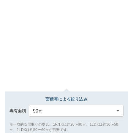
面積帯による絞り込み
専有面積
90
㎡
※一般的な間取りの場合、1R/1Kは約20〜30㎡、1LDKは約30〜50
㎡、2LDKは約50〜60㎡が目安です。