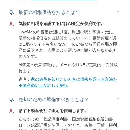
Q.
最新の相場価格を知るには？
気軽に相場を確認するにはAI査定が便利です。
A.
HowMaのAI査定は週に1度、周辺の取引事例を元に、
最新の相場価格を自動算出しています。更新頻度が月
に1度のサイトも多いなか、HowMaなら周辺相場が即
座に反映され、人手による遅れや主観が入らない点も
強みです。
AI査定の更新情報は、メールやLINEで定期的に受け取
れます。
参考：
家の値段を知りたいときに価格を調べる方法を
不動産鑑定士が詳しく解説
Q.
売却のために準備すべきことは？
まず不動産会社に査定を依頼します。
A.
あらかじめ、登記済権利書・固定資産税納税通知書・
ローン残高証明を準備しておくと、名義・面積・権利