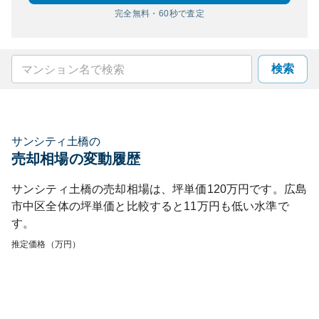
完全無料・60秒で査定
検索
サンシティ土橋
の
売却相場の変動履歴
サンシティ土橋
の売却相場は、坪単価
120
万円です。
広島
市中区
全体の坪単価と比較すると
11
万円も
低い
水準で
す。
推定価格（万円）