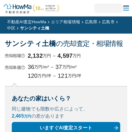
不動産AI査定HowMa
エリア相場情報
広島県
広島市
中区
サンシティ土橋
サンシティ土橋
の売却査定・相場情報
2,132
4,597
万円
～
万円
売却相場
36
37
万円/m²
～
万円/m²
売却単価
120
121
万円/坪
～
万円/坪
あなたの家はいくら？
同じ建物でも階数や広さによって、
2,465
の
差があります
万円
いますぐAI査定スタート