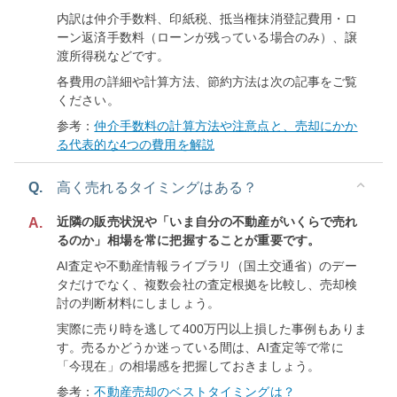
内訳は仲介手数料、印紙税、抵当権抹消登記費用・ロ
ーン返済手数料（ローンが残っている場合のみ）、譲
渡所得税などです。
各費用の詳細や計算方法、節約方法は次の記事をご覧
ください。
参考：
仲介手数料の計算方法や注意点と、売却にかか
る代表的な4つの費用を解説
Q.
高く売れるタイミングはある？
近隣の販売状況や「いま自分の不動産がいくらで売れ
A.
るのか」相場を常に把握することが重要です。
AI査定や不動産情報ライブラリ（国土交通省）のデー
タだけでなく、複数会社の査定根拠を比較し、売却検
討の判断材料にしましょう。
実際に売り時を逃して400万円以上損した事例もありま
す。売るかどうか迷っている間は、AI査定等で常に
「今現在」の相場感を把握しておきましょう。
参考：
不動産売却のベストタイミングは？