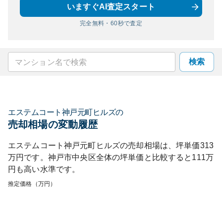
いますぐAI査定スタート
完全無料・60秒で査定
検索
エステムコート神戸元町ヒルズ
の
売却相場の変動履歴
エステムコート神戸元町ヒルズ
の売却相場は、坪単価
313
万円です。
神戸市中央区
全体の坪単価と比較すると
111
万
円も
高い
水準です。
推定価格（万円）