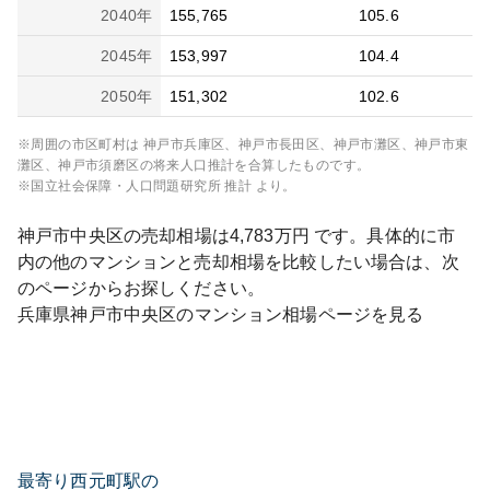
2040
年
155,765
105.6
2045
年
153,997
104.4
2050
年
151,302
102.6
※周囲の市区町村は
神戸市兵庫区、神戸市長田区、神戸市灘区、神戸市東
灘区、神戸市須磨区
の将来人口推計を合算したものです。
※国立社会保障・人口問題研究所 推計 より。
神戸市中央区
の売却相場は
4,783
万円 です。具体的に市
内の他のマンションと売却相場を比較したい場合は、次
のページからお探しください。
兵庫県
神戸市中央区
のマンション相場ページを見る
最寄り西元町駅の