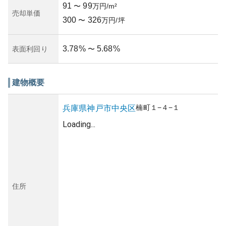
91
99
〜
万円/m²
売却単価
300
326
〜
万円/坪
3.78
%
5.68
%
表面利回り
〜
建物概要
楠町
１−４−１
兵庫県
神戸市中央区
Loading...
住所