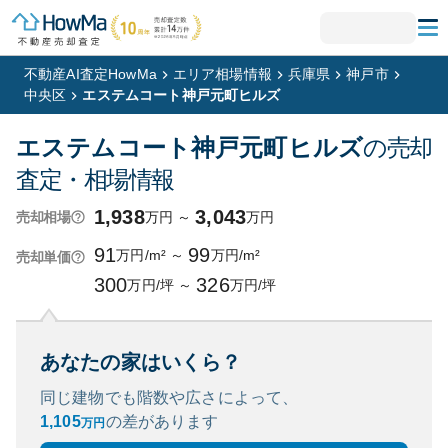
不動産AI査定HowMa
エリア相場情報
兵庫県
神戸市
中央区
エステムコート神戸元町ヒルズ
エステムコート神戸元町ヒルズ
の売却
査定・相場情報
1,938
3,043
万円
～
万円
売却相場
91
99
万円/m²
～
万円/m²
売却単価
300
326
万円/坪
～
万円/坪
あなたの家はいくら？
同じ建物でも階数や広さによって、
1,105
の
差があります
万円