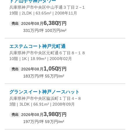
トア山手ザ神戸タワー
兵庫県神戸市中央区中山手通３丁目２−１
19階 | 2LDK | 63.65m² | 2008年11月
6,380
万円
2026年08月
売出
331
万円/坪
100
万円/m²
エステムコート神戸元町通
兵庫県神戸市中央区元町通６丁目８−１８
10階 | 1K | 18.99m² | 2000年02月
1,050
万円
2026年08月
売出
183
万円/坪
55
万円/m²
グランスイート神戸ノースハット
兵庫県神戸市中央区脇浜町１丁目４−８
3階 | 3LDK | 66.91m² | 2008年09月
3,980
万円
2026年08月
売出
197
万円/坪
59
万円/m²