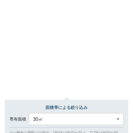
面積帯による絞り込み
専有面積
30
㎡
※一般的な間取りの場合、1R/1Kは約20〜30㎡、1LDKは約30〜50