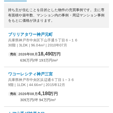
持ち主が住むことを目的とした物件の売買事例です。
主に専
有面積や築年数、マンション内の事例・周辺マンション事例
をもとに価格が決まります。
ブリリアタワー神戸元町
兵庫県神戸市中央区下山手通５丁目６−１６
30階 | 3LDK | 96.04m² | 2010年07月
18,490
万円
2026年08月
売出
636
万円/坪
193
万円/m²
ワコーレシティ神戸三宮
兵庫県神戸市中央区浜辺通６丁目１−３６
9階 | 1LDK | 44.66m² | 2015年12月
4,180
万円
2026年08月
売出
309
万円/坪
94
万円/m²