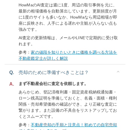
HowMaのAI査定は週に1度、周辺の取引事例を元に、
最新の相場価格を自動算出しています。更新頻度が月
に1度のサイトも多いなか、HowMaなら周辺相場が即
座に反映され、人手による遅れや主観が入らない点も
強みです。
AI査定の更新情報は、メールやLINEで定期的に受け取
れます。
参考：
家の値段を知りたいときに価格を調べる方法を
不動産鑑定士が詳しく解説
Q.
売却のために準備すべきことは？
まず不動産会社に査定を依頼します。
A.
あらかじめ、登記済権利書・固定資産税納税通知書・
ローン残高証明を準備しておくと、名義・面積・権利
関係・売却希望価格の確認ができ、より正確な査定に
繋がります。また設備の不具合をリストアップしてお
くとスムーズです。
参考：
不動産売却の手順と注意点！初めての自宅売却