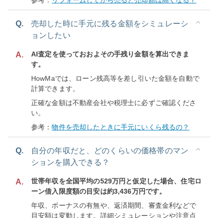
参考：
リフォームしてから売ると売却額は高くなる？
Q.
売却した時に手元に残る金額をシミュレーシ
ョンしたい
AI査定を使っておおよその手残り金額を算出できま
A.
す。
HowMaでは、ローン残高等を差し引いた金額を自動で
計算できます。
正確な金額は不動産会社や税理士に必ずご確認くださ
い。
参考：
物件を売却したときに手元にいくら残るの？
Q.
自分の年収だと、どのくらいの価格帯のマン
ションを購入できる？
世帯年収を全国平均の529万円と仮定した場合、住宅ロ
A.
ーン借入限度額の目安は約3,436万円です。
年収、ボーナスの有無や、返済期間、審査金利などで
目安額は変動します。詳細シミュレーションや注意点