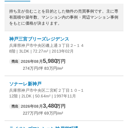
持ち主が住むことを目的とした物件の売買事例です。
主に専
有面積や築年数、マンション内の事例・周辺マンション事例
をもとに価格が決まります。
神戸三宮ブリーズレジデンス
兵庫県神戸市中央区磯上通３丁目２−１４
8階 | 3LDK | 72.27m² | 2013年02月
5,980
万円
2026年08月
売出
274
万円/坪
83
万円/m²
ソナーレ新神戸
兵庫県神戸市中央区二宮町２丁目１０−１
12階 | 2LDK | 50.64m² | 1997年11月
3,480
万円
2026年08月
売出
227
万円/坪
69
万円/m²