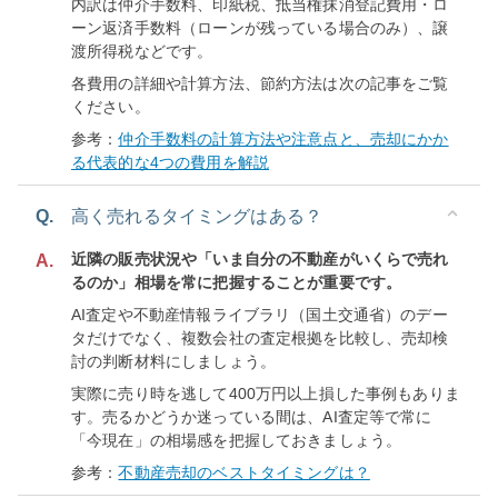
内訳は仲介手数料、印紙税、抵当権抹消登記費用・ロ
ーン返済手数料（ローンが残っている場合のみ）、譲
渡所得税などです。
各費用の詳細や計算方法、節約方法は次の記事をご覧
ください。
参考：
仲介手数料の計算方法や注意点と、売却にかか
る代表的な4つの費用を解説
Q.
高く売れるタイミングはある？
近隣の販売状況や「いま自分の不動産がいくらで売れ
A.
るのか」相場を常に把握することが重要です。
AI査定や不動産情報ライブラリ（国土交通省）のデー
タだけでなく、複数会社の査定根拠を比較し、売却検
討の判断材料にしましょう。
実際に売り時を逃して400万円以上損した事例もありま
す。売るかどうか迷っている間は、AI査定等で常に
「今現在」の相場感を把握しておきましょう。
参考：
不動産売却のベストタイミングは？