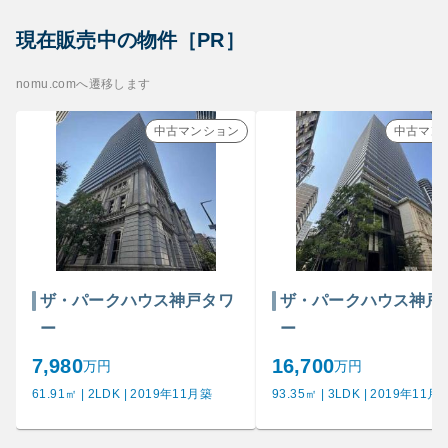
現在販売中の物件［PR］
nomu.comへ遷移します
中古マンション
中古マン
ザ・パークハウス神戸タワ
ザ・パークハウス神戸
ー
ー
7,980
16,700
万円
万円
61.91㎡ | 2LDK | 2019年11月築
93.35㎡ | 3LDK | 2019年11月