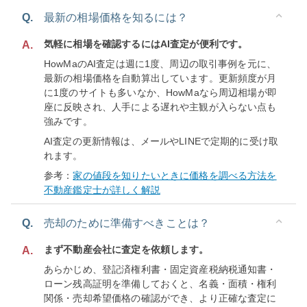
Q.
最新の相場価格を知るには？
気軽に相場を確認するにはAI査定が便利です。
A.
HowMaのAI査定は週に1度、周辺の取引事例を元に、
最新の相場価格を自動算出しています。更新頻度が月
に1度のサイトも多いなか、HowMaなら周辺相場が即
座に反映され、人手による遅れや主観が入らない点も
強みです。
AI査定の更新情報は、メールやLINEで定期的に受け取
れます。
参考：
家の値段を知りたいときに価格を調べる方法を
不動産鑑定士が詳しく解説
Q.
売却のために準備すべきことは？
まず不動産会社に査定を依頼します。
A.
あらかじめ、登記済権利書・固定資産税納税通知書・
ローン残高証明を準備しておくと、名義・面積・権利
関係・売却希望価格の確認ができ、より正確な査定に