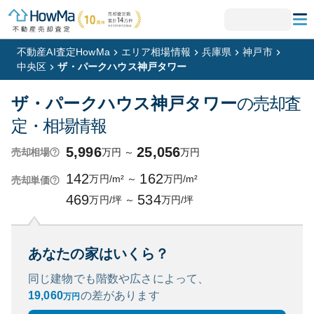
不動産AI査定HowMa
エリア相場情報
兵庫県
神戸市
中央区
ザ・パークハウス神戸タワー
ザ・パークハウス神戸タワー
の売却査
定・相場情報
5,996
25,056
万円
～
万円
売却相場
142
162
万円/m²
～
万円/m²
売却単価
469
534
万円/坪
～
万円/坪
あなたの家はいくら？
同じ建物でも階数や広さによって、
19,060
の
差があります
万円