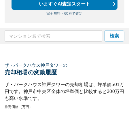
いますぐAI査定スタート
完全無料・60秒で査定
検索
ザ・パークハウス神戸タワー
の
売却相場の変動履歴
ザ・パークハウス神戸タワー
の売却相場は、坪単価
501
万
円です。
神戸市中央区
全体の坪単価と比較すると
300
万円
も
高い
水準です。
推定価格（万円）