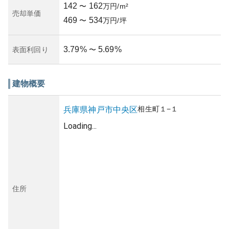
142
162
〜
万円/m²
売却単価
469
534
〜
万円/坪
3.79
%
5.69
%
表面利回り
〜
建物概要
相生町
１−１
兵庫県
神戸市中央区
Loading...
住所