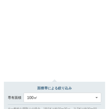
面積帯による絞り込み
専有面積
100
㎡
※一般的な間取りの場合、1R/1Kは約20〜30㎡、1LDKは約30〜50