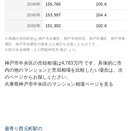
2040
年
155,765
105.6
2045
年
153,997
104.4
2050
年
151,302
102.6
※周囲の市区町村は
神戸市兵庫区、神戸市長田区、神戸市灘区、神戸市東
灘区、神戸市須磨区
の将来人口推計を合算したものです。
※国立社会保障・人口問題研究所 推計 より。
神戸市中央区
の売却相場は
4,783
万円 です。具体的に市
内の他のマンションと売却相場を比較したい場合は、次
のページからお探しください。
兵庫県
神戸市中央区
のマンション相場ページを見る
最寄り西元町駅の