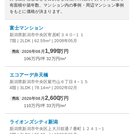
有面積や築年数、マンション内の事例・周辺マンション事例
をもとに価格が決まります。
富士マンション
新潟県新潟市中央区寄居町３４０−１１
7階 | 2LDK | 62.59m² | 2008年05月
1,999
万円
2026年08月
売出
106
万円/坪
32
万円/m²
エコアーデ弁天橋
新潟県新潟市中央区紫竹山６丁目４−１５
4階 | 3LDK | 78.14m² | 2002年02月
2,600
万円
2026年08月
売出
110
万円/坪
33
万円/m²
ライオンズシティ新潟
新潟県新潟市中央区上大川前通７番町１２４１−１