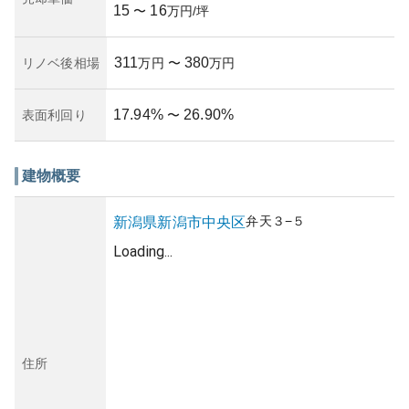
15
16
〜
万円/坪
311
380
リノベ後相場
万円
〜
万円
17.94
%
26.90
%
表面利回り
〜
建物概要
弁天
３−５
新潟県
新潟市中央区
Loading...
住所