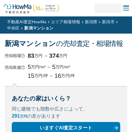
不動産AI査定HowMa
エリア相場情報
新潟県
新潟市
中央区
新潟マンション
新潟マンション
の売却査定・相場情報
83
374
万円
～
万円
売却相場
5
5
万円/m²
～
万円/m²
売却単価
15
16
万円/坪
～
万円/坪
あなたの家はいくら？
同じ建物でも階数や広さによって、
291
の
差があります
万円
いますぐAI査定スタート