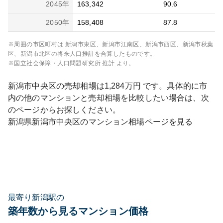
2045
年
163,342
90.6
2050
年
158,408
87.8
※周囲の市区町村は
新潟市東区、新潟市江南区、新潟市西区、新潟市秋葉
区、新潟市北区
の将来人口推計を合算したものです。
※国立社会保障・人口問題研究所 推計 より。
新潟市中央区
の売却相場は
1,284
万円 です。具体的に市
内の他のマンションと売却相場を比較したい場合は、次
のページからお探しください。
新潟県
新潟市中央区
のマンション相場ページを見る
最寄り新潟駅の
築年数から見るマンション価格