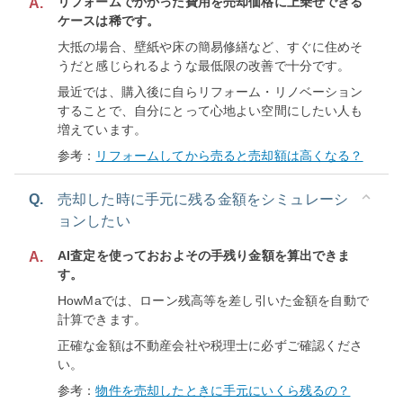
リフォームでかかった費用を売却価格に上乗せできる
A.
ケースは稀です。
大抵の場合、壁紙や床の簡易修繕など、すぐに住めそ
うだと感じられるような最低限の改善で十分です。
最近では、購入後に自らリフォーム・リノベーション
することで、自分にとって心地よい空間にしたい人も
増えています。
参考：
リフォームしてから売ると売却額は高くなる？
Q.
売却した時に手元に残る金額をシミュレーシ
ョンしたい
AI査定を使っておおよその手残り金額を算出できま
A.
す。
HowMaでは、ローン残高等を差し引いた金額を自動で
計算できます。
正確な金額は不動産会社や税理士に必ずご確認くださ
い。
参考：
物件を売却したときに手元にいくら残るの？