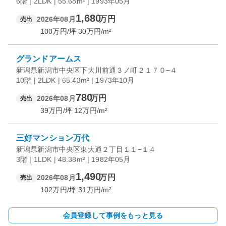
6階 | 2LDK | 55.68m² | 1993年05月
1,680
万円
2026年08月
売出
100
万円/坪
30
万円/m²
グランドアームス
新潟県新潟市中央区下大川前通３ノ町２１７０−４
10階 | 2LDK | 65.43m² | 1973年10月
780
万円
2026年08月
売出
39
万円/坪
12
万円/m²
三好マンション万代
新潟県新潟市中央区東大通２丁目１１−１４
3階 | 1LDK | 48.38m² | 1982年05月
1,490
万円
2026年08月
売出
102
万円/坪
31
万円/m²
会員登録して事例をもっと見る