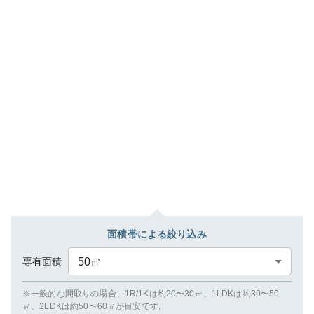
面積帯による絞り込み
専有面積
50
㎡
※一般的な間取りの場合、1R/1Kは約20〜30㎡、1LDKは約30〜50
㎡、2LDKは約50〜60㎡が目安です。