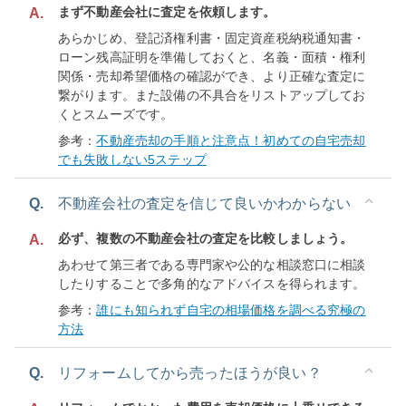
まず不動産会社に査定を依頼します。
A.
あらかじめ、登記済権利書・固定資産税納税通知書・
ローン残高証明を準備しておくと、名義・面積・権利
関係・売却希望価格の確認ができ、より正確な査定に
繋がります。また設備の不具合をリストアップしてお
くとスムーズです。
参考：
不動産売却の手順と注意点！初めての自宅売却
でも失敗しない5ステップ
Q.
不動産会社の査定を信じて良いかわからない
必ず、複数の不動産会社の査定を比較しましょう。
A.
あわせて第三者である専門家や公的な相談窓口に相談
したりすることで多角的なアドバイスを得られます。
参考：
誰にも知られず自宅の相場価格を調べる究極の
方法
Q.
リフォームしてから売ったほうが良い？