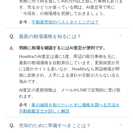
実際に売り時を逃して400万円以上損した事例もありま
す。売るかどうか迷っている間は、AI査定等で常に
「今現在」の相場感を把握しておきましょう。
参考：
不動産売却のベストタイミングは？
Q.
最新の相場価格を知るには？
気軽に相場を確認するにはAI査定が便利です。
A.
HowMaのAI査定は週に1度、周辺の取引事例を元に、
最新の相場価格を自動算出しています。更新頻度が月
に1度のサイトも多いなか、HowMaなら周辺相場が即
座に反映され、人手による遅れや主観が入らない点も
強みです。
AI査定の更新情報は、メールやLINEで定期的に受け取
れます。
参考：
家の値段を知りたいときに価格を調べる方法を
不動産鑑定士が詳しく解説
Q.
売却のために準備すべきことは？