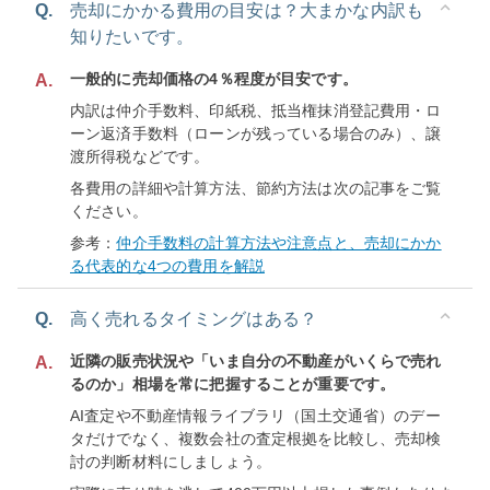
Q.
売却にかかる費用の目安は？大まかな内訳も
知りたいです。
一般的に売却価格の4％程度が目安です。
A.
内訳は仲介手数料、印紙税、抵当権抹消登記費用・ロ
ーン返済手数料（ローンが残っている場合のみ）、譲
渡所得税などです。
各費用の詳細や計算方法、節約方法は次の記事をご覧
ください。
参考：
仲介手数料の計算方法や注意点と、売却にかか
る代表的な4つの費用を解説
Q.
高く売れるタイミングはある？
近隣の販売状況や「いま自分の不動産がいくらで売れ
A.
るのか」相場を常に把握することが重要です。
AI査定や不動産情報ライブラリ（国土交通省）のデー
タだけでなく、複数会社の査定根拠を比較し、売却検
討の判断材料にしましょう。