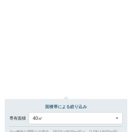
面積帯による絞り込み
専有面積
40
㎡
※一般的な間取りの場合、1R/1Kは約20〜30㎡、1LDKは約30〜50