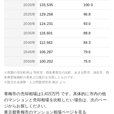
2020
年
133,535
100.0
2025
年
129,258
96.8
2030
年
124,231
93.0
2035
年
118,601
88.8
2040
年
112,562
84.3
2045
年
106,287
79.6
2050
年
100,202
75.0
※周囲の市区町村は
羽村市、西多摩郡日の出町、あきる野市、福生市、西
多摩郡瑞穂町
の将来人口推計を合算したものです。
※国立社会保障・人口問題研究所 推計 より。
青梅市
の売却相場は
1,415
万円 です。具体的に市内の他
のマンションと売却相場を比較したい場合は、次のペー
ジからお探しください。
東京都
青梅市
のマンション相場ページを見る