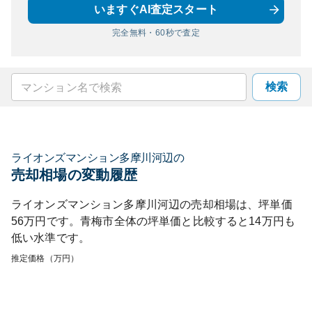
いますぐAI査定スタート
完全無料・60秒で査定
検索
ライオンズマンション多摩川河辺
の
売却相場の変動履歴
ライオンズマンション多摩川河辺
の売却相場は、坪単価
56
万円です。
青梅市
全体の坪単価と比較すると
14
万円も
低い
水準です。
推定価格（万円）