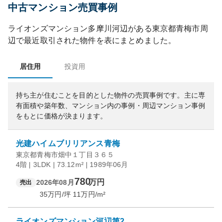
中古マンション売買事例
ライオンズマンション多摩川河辺
がある
東京都
青梅市
周
辺で最近取引された物件を表にまとめました。
居住用
投資用
持ち主が住むことを目的とした物件の売買事例です。
主に専
有面積や築年数、マンション内の事例・周辺マンション事例
をもとに価格が決まります。
光建ハイムブリリアンス青梅
東京都青梅市畑中１丁目３６５
4階 | 3LDK | 73.12m² | 1989年06月
780
万円
2026年08月
売出
35
万円/坪
11
万円/m²
ライオンズマンション河辺第2