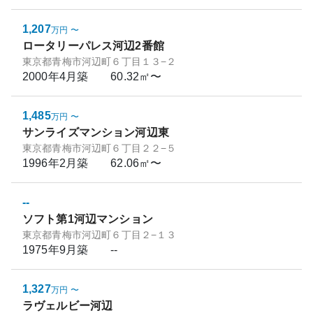
1,207
万円
〜
ロータリーパレス河辺2番館
東京都青梅市河辺町６丁目１３−２
2000年4月
築
60.32㎡〜
1,485
万円
〜
サンライズマンション河辺東
東京都青梅市河辺町６丁目２２−５
1996年2月
築
62.06㎡〜
--
ソフト第1河辺マンション
東京都青梅市河辺町６丁目２−１３
1975年9月
築
--
1,327
万円
〜
ラヴェルビー河辺