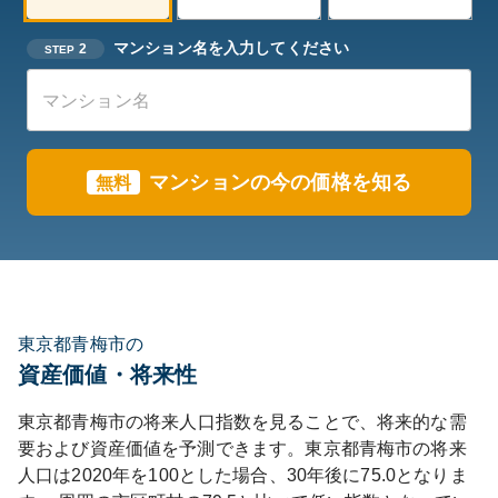
マンション名を入力してください
2
STEP
マンションの今の価格を知る
無料
東京都青梅市の
資産価値・将来性
東京都
青梅市
の将来人口指数を見ることで、将来的な需
要および資産価値を予測できます。
東京都
青梅市
の将来
人口は
2020
年を100とした場合、30年後に
75.0
となりま