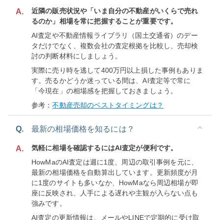
近隣の販売状況や「いま自分の不動産がいくらで売れ
A.
るのか」相場を常に把握することが重要です。
AI査定や不動産情報ライブラリ（国土交通省）のデー
タだけでなく、複数会社の査定根拠を比較し、売却検
討の判断材料にしましょう。
実際に売り時を逃して400万円以上損した事例もありま
す。売るかどうか迷っている間は、AI査定等で常に
「今現在」の相場感を把握しておきましょう。
参考：
不動産売却のベストタイミングは？
Q.
最新の相場価格を知るには？
気軽に相場を確認するにはAI査定が便利です。
A.
HowMaのAI査定は週に1度、周辺の取引事例を元に、
最新の相場価格を自動算出しています。更新頻度が月
に1度のサイトも多いなか、HowMaなら周辺相場が即
座に反映され、人手による遅れや主観が入らない点も
強みです。
AI査定の更新情報は、メールやLINEで定期的に受け取