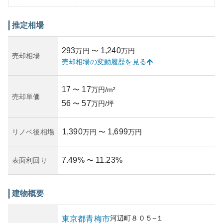
性が高まっています。
外観はシンプルで落ち着いたデザインで、築年数がある程
度経過しているものの、管理状況により清掃が行き届き、
推定相場
共用部分は良く保たれています。特に、管理組合の活動や
長期修繕計画がしっかりしていることがポイントで、安定
293
1,240
万円
〜
万円
した住環境を提供しています。
売却相場
売却相場の変動履歴を見る
資産価値については、首都圏でありながら手ごろな価格帯
の物件であり、生活環境が整っているため、比較的安定し
た価値を維持しています。ただし、不動産相場の変動によ
17
17
〜
万円/m²
るリスクは存在し、市況に応じた価値の変動は避けられま
売却単価
56
57
せん。地震などの自然災害リスクが懸念される日本におい
〜
万円/坪
ては、建物の耐震性や防災対策が適切に講じられているこ
とが所有リスクの管理に重要となります。
1,390
1,699
リノベ後相場
万円
〜
万円
7.49
%
11.23
%
表面利回り
〜
建物概要
河辺町
８０５−１
東京都
青梅市