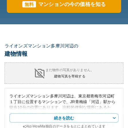
マンションの今の価格を知る
無料
ライオンズマンション多摩川河辺の
建物情報
まだ物件の写真がありません。
建物写真を寄稿する
ライオンズマンション多摩川河辺は、東京都青梅市河辺町
１丁目に位置するマンションで、JR青梅線「河辺」駅から
徒歩10分の位置にあります。比較的便利な場所にあるた
め、通勤・通学に適しており、周囲には商業施設や公共施
続きを読む
設が充実しています。青梅市内は自然豊かで落ち着いた環
境が魅力ですが、周辺地域の開発が進んでおり、生活利便
AIがHowMa独自のデータをもとにまとめています