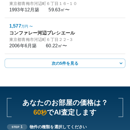
東京都青梅市河辺町６丁目１６−１０
1993年12月
築
59.63㎡〜
1,577
万円
〜
コンファレー河辺プレシエール
東京都青梅市河辺町６丁目２２−３
2006年6月
築
60.22㎡〜
次の5件を見る
あなたのお部屋の価格は？
60
でAI査定します
秒
物件の種類を選択してください
1
STEP