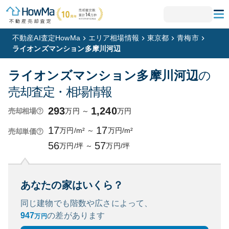
不動産AI査定HowMa
エリア相場情報
東京都
青梅市
ライオンズマンション多摩川河辺
ライオンズマンション多摩川河辺
の
売却査定・相場情報
293
1,240
万円
～
万円
売却相場
17
17
万円/m²
～
万円/m²
売却単価
56
57
万円/坪
～
万円/坪
あなたの家はいくら？
同じ建物でも階数や広さによって、
947
の
差があります
万円