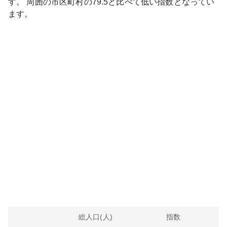
す。
周囲の市区町村の
79.5
と比べて
低い
指数となってい
ます。
総人口(人)
指数