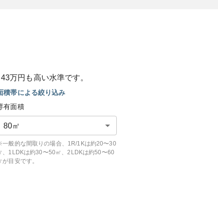
と
43
万円も
高い
水準です。
面積帯による絞り込み
専有面積
80
㎡
※一般的な間取りの場合、1R/1Kは約20〜30
㎡、1LDKは約30〜50㎡、2LDKは約50〜60
㎡が目安です。