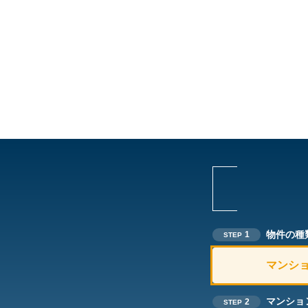
物件の種
1
STEP
マンシ
マンショ
2
STEP