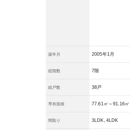
によってその評価が
的な耐震構造を備え
スクは平均的です
は低そうです。資産
して位置付けること
2005年1月
築年月
7階
総階数
38戸
総戸数
77.61㎡
～91.16㎡
専有面積
3LDK, 4LDK
間取り