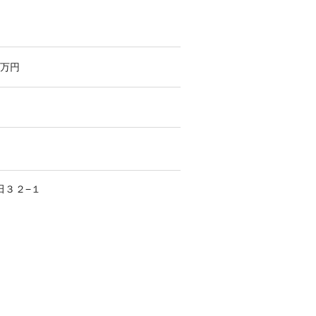
万円
田
３２−１