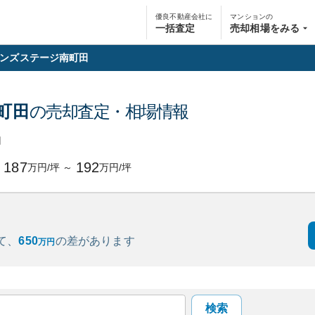
優良不動産会社に
マンションの
一括査定
売却相場をみる
ンズステージ南町田
町田
の売却査定・相場情報
円
187
192
万円/坪
～
万円/坪
て、
650
の
差があります
万円
検索