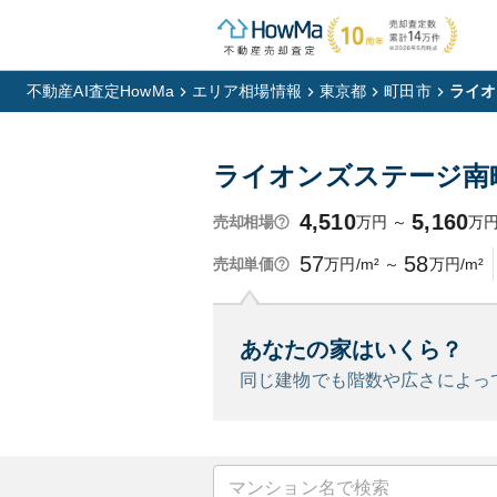
不動産AI査定HowMa
エリア相場情報
東京都
町田市
ライオ
ライオンズステージ南
4,510
5,160
万円
～
万
売却相場
57
58
万円/m²
～
万円/m²
売却単価
あなたの家はいくら？
同じ建物でも階数や広さによっ