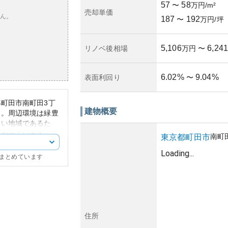
57
58
〜
万円/m²
売却単価
ん。
187
192
〜
万円/坪
5,106
6,241
リノベ後相場
万円
〜
6.02
%
9.04
%
表面利回り
〜
町田市南町田3丁
建物概要
す。周辺環境は緑豊
すい地域であるた
備わっています。こ
南町
東京都
町田市
や公園も多く、生活
Loading...
にまとめています
、モダンで洗練され
高級感を醸し出して
せんが、管理状況は
を維持するための管
の希少性が高い地域
住所
値維持が期待されま