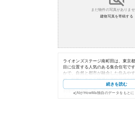
まだ物件の写真がありませ
建物写真を寄稿する
ライオンズステージ南町田は、東京都
目に位置する人気のある集合住宅で
かで、自然と都市が融合した住みや
め、住民にとって快適な居住環境が
続きを読む
のエリアにはショッピングセンター
利便性が非常に高いです。
AIがHowMa独自のデータをもと
ライオンズステージ南町田の外観は
たデザインを持ち、住まいとしての
います。築年数こそ明示されていま
一般的に良いとされ、住まいの価値
理体制が整っています。
資産性に関しては、東京近郊で土地
に立地していることから、今後の価