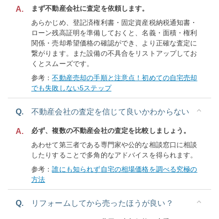
まず不動産会社に査定を依頼します。
A.
あらかじめ、登記済権利書・固定資産税納税通知書・
ローン残高証明を準備しておくと、名義・面積・権利
関係・売却希望価格の確認ができ、より正確な査定に
繋がります。また設備の不具合をリストアップしてお
くとスムーズです。
参考：
不動産売却の手順と注意点！初めての自宅売却
でも失敗しない5ステップ
Q.
不動産会社の査定を信じて良いかわからない
必ず、複数の不動産会社の査定を比較しましょう。
A.
あわせて第三者である専門家や公的な相談窓口に相談
したりすることで多角的なアドバイスを得られます。
参考：
誰にも知られず自宅の相場価格を調べる究極の
方法
Q.
リフォームしてから売ったほうが良い？