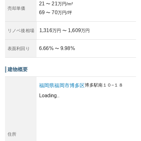
21
21
〜
万円/m²
売却単価
69
70
〜
万円/坪
1,316
1,609
リノベ後相場
万円
〜
万円
6.66
%
9.98
%
表面利回り
〜
建物概要
博多駅南
１０−１８
福岡県
福岡市博多区
Loading...
住所