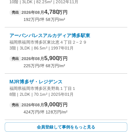
10階 | 3LDK | 82.25m² | 2012年11月
4,780
万円
2026年08月
売出
192
万円/坪
58
万円/m²
アーバンパレスアルカディア博多駅東
福岡県福岡市博多区東比恵４丁目２−２９
3階 | 3LDK | 86.5m² | 1997年01月
5,900
万円
2026年08月
売出
225
万円/坪
68
万円/m²
MJR博多ザ・レジデンス
福岡県福岡市博多区美野島１丁目１
8階 | 2LDK | 70.1m² | 2025年01月
9,000
万円
2026年08月
売出
424
万円/坪
128
万円/m²
会員登録して事例をもっと見る