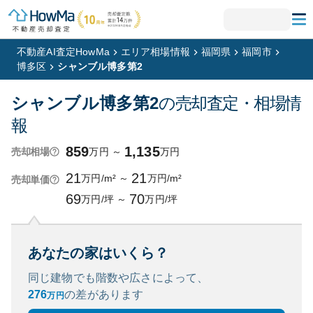
不動産AI査定HowMa
エリア相場情報
福岡県
福岡市
博多区
シャンブル博多第2
シャンブル博多第2
の売却査定・相場情
報
859
1,135
万円
～
万円
売却相場
21
21
万円/m²
～
万円/m²
売却単価
69
70
万円/坪
～
万円/坪
あなたの家はいくら？
同じ建物でも階数や広さによって、
276
の
差があります
万円