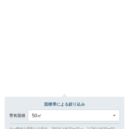
面積帯による絞り込み
専有面積
50
㎡
※一般的な間取りの場合、1R/1Kは約20〜30㎡、1LDKは約30〜50