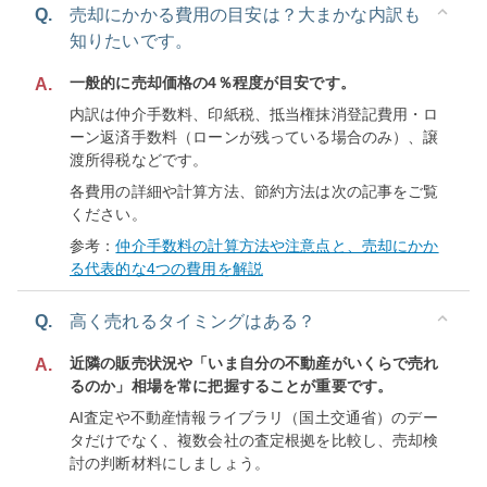
Q.
売却にかかる費用の目安は？大まかな内訳も
知りたいです。
一般的に売却価格の4％程度が目安です。
A.
内訳は仲介手数料、印紙税、抵当権抹消登記費用・ロ
ーン返済手数料（ローンが残っている場合のみ）、譲
渡所得税などです。
各費用の詳細や計算方法、節約方法は次の記事をご覧
ください。
参考：
仲介手数料の計算方法や注意点と、売却にかか
る代表的な4つの費用を解説
Q.
高く売れるタイミングはある？
近隣の販売状況や「いま自分の不動産がいくらで売れ
A.
るのか」相場を常に把握することが重要です。
AI査定や不動産情報ライブラリ（国土交通省）のデー
タだけでなく、複数会社の査定根拠を比較し、売却検
討の判断材料にしましょう。