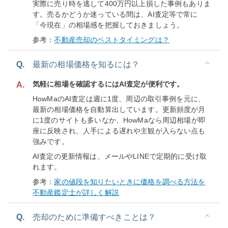
実際に売り時を逃して400万円以上損した事例もありま
す。売るかどうか迷っている間は、AI査定等で常に
「今現在」の相場感を把握しておきましょう。
参考：
不動産売却のベストタイミングは？
Q.
最新の相場価格を知るには？
気軽に相場を確認するにはAI査定が便利です。
A.
HowMaのAI査定は週に1度、周辺の取引事例を元に、
最新の相場価格を自動算出しています。更新頻度が月
に1度のサイトも多いなか、HowMaなら周辺相場が即
座に反映され、人手による遅れや主観が入らない点も
強みです。
AI査定の更新情報は、メールやLINEで定期的に受け取
れます。
参考：
家の値段を知りたいときに価格を調べる方法を
不動産鑑定士が詳しく解説
Q.
売却のために準備すべきことは？