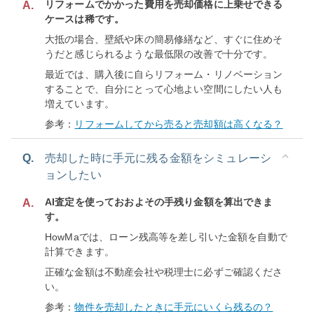
リフォームでかかった費用を売却価格に上乗せできる
A.
ケースは稀です。
大抵の場合、壁紙や床の簡易修繕など、すぐに住めそ
うだと感じられるような最低限の改善で十分です。
最近では、購入後に自らリフォーム・リノベーション
することで、自分にとって心地よい空間にしたい人も
増えています。
参考：
リフォームしてから売ると売却額は高くなる？
Q.
売却した時に手元に残る金額をシミュレーシ
ョンしたい
AI査定を使っておおよその手残り金額を算出できま
A.
す。
HowMaでは、ローン残高等を差し引いた金額を自動で
計算できます。
正確な金額は不動産会社や税理士に必ずご確認くださ
い。
参考：
物件を売却したときに手元にいくら残るの？