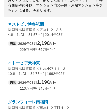
持ち主が住むことを目的とした物件の売買事例です。
主に専
有面積や築年数、マンション内の事例・周辺マンション事例
をもとに価格が決まります。
ネストピア博多祇園
福岡県福岡市博多区店屋町２−２６
4階 | 1LDK | 31.57m² | 2014年03月
2,190
万円
2026年08月
売出
229
万円/坪
69
万円/m²
イトーピア天神東
福岡県福岡市博多区対馬小路１１−３
10階 | 1LDK | 34.75m² | 1992年02月
1,190
万円
2026年08月
売出
113
万円/坪
34
万円/m²
グランフォーレ南福岡
福岡県福岡市博多区南本町２丁目４−２