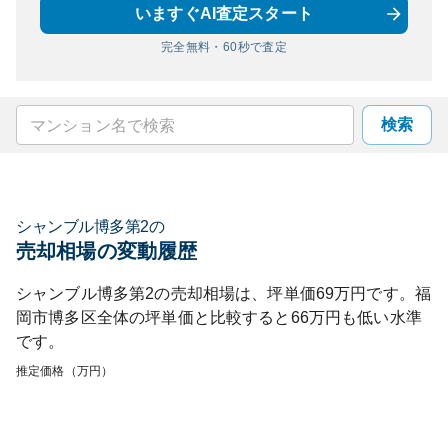
いますぐAI査定スタート
完全無料・60秒で査定
検索
シャンブル博多第2
の
売却相場の変動履歴
シャンブル博多第2
の売却相場は、坪単価
69
万円です。
福
岡市博多区
全体の坪単価と比較すると
66
万円も
低い
水準
です。
推定価格（万円）