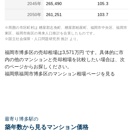
2045
年
265,490
105.3
2050
年
261,251
103.7
※周囲の市区町村は
糟屋郡志免町、糟屋郡粕屋町、福岡市中央区、福岡市
東区、福岡市南区
の将来人口推計を合算したものです。
※国立社会保障・人口問題研究所 推計 より。
福岡市博多区
の売却相場は
3,571
万円 です。具体的に市
内の他のマンションと売却相場を比較したい場合は、次
のページからお探しください。
福岡県
福岡市博多区
のマンション相場ページを見る
最寄り博多駅の
築年数から見るマンション価格