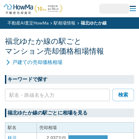
不動産AI査定HowMa
駅相場情報
福北ゆたか線
福北ゆたか線
の駅ごと
マンション
売却価格相場情報
戸建て
の売却価格相場
キーワードで探す
検索
福北ゆたか線
の駅ごとに相場を見る
駅名
売却相場
桂川
2,037
万円