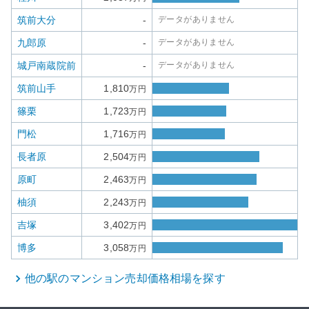
筑前大分
-
データがありません
九郎原
-
データがありません
城戸南蔵院前
-
データがありません
筑前山手
1,810
万円
篠栗
1,723
万円
門松
1,716
万円
長者原
2,504
万円
原町
2,463
万円
柚須
2,243
万円
吉塚
3,402
万円
博多
3,058
万円
他の駅の
マンション
売却価格相場を探す