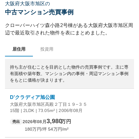
大阪府大阪市旭区の
中古マンション売買事例
クローバーハイツ森小路2号棟
がある
大阪府
大阪市旭区
周
辺で最近取引された物件を表にまとめました。
居住用
投資用
持ち主が住むことを目的とした物件の売買事例です。
主に専
有面積や築年数、マンション内の事例・周辺マンション事例
をもとに価格が決まります。
D'クラディア旭公園
大阪府大阪市旭区高殿２丁目１９−３５
15階 | 2LDK | 73.05m² | 2006年08月
3,980
万円
2026年08月
売出
180
万円/坪
54
万円/m²