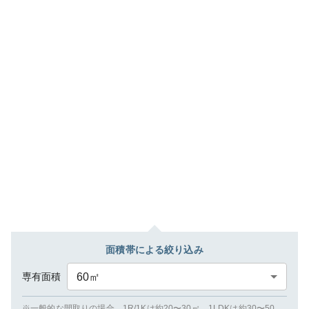
面積帯による絞り込み
専有面積
60
㎡
※一般的な間取りの場合、1R/1Kは約20〜30㎡、1LDKは約30〜50