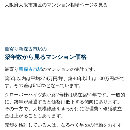
大阪府
大阪市旭区
のマンション相場ページを見る
最寄り新森古市駅の
築年数から見るマンション価格
最寄り
新森古市
駅
のマンションの集計です。
築5年以内は平均279万円/坪、築40年以上は100万円/坪で
す。その差は64.3%となっています。
クローバーハイツ森小路2号棟
は現在築
51
年です。一般的
に、築年が経過すると価格は低下する傾向にあります。
その一方で、大規模修繕をきっかけに管理費・修繕積立
金は上がることもあります。
売却を検討している人は、なるべく早めの行動をおすす