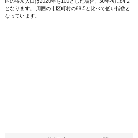
区
の将来人口は
2020
年を100とした場合、30年後に
84.2
となります。
周囲の市区町村の
88.5
と比べて
低い
指数と
なっています。