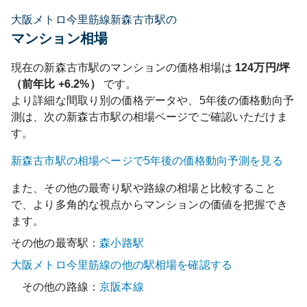
大阪メトロ今里筋線新森古市駅の
マンション相場
現在の
新森古市
駅のマンションの価格相場は
124
万円/坪
（前年比
+6.2%
）
です。
より詳細な間取り別の価格データや、5年後の価格動向予
測は、次の
新森古市
駅の相場ページでご確認いただけま
す。
新森古市
駅の相場ページで5年後の価格動向予測を見る
また、その他の最寄り駅や路線の相場と比較すること
で、より多角的な視点からマンションの価値を把握でき
ます。
その他の最寄駅：
森小路
駅
大阪メトロ今里筋線
の他の駅相場を確認する
その他の路線：
京阪本線