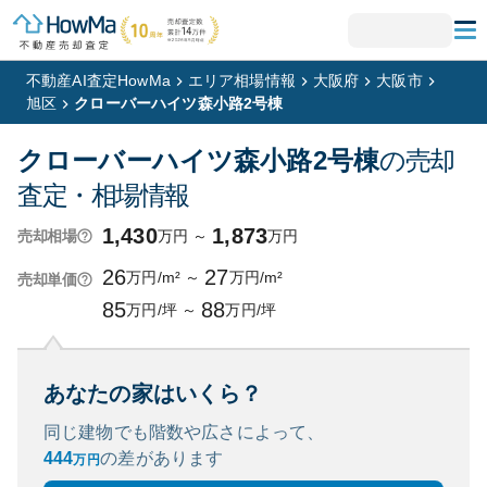
不動産AI査定HowMa
エリア相場情報
大阪府
大阪市
旭区
クローバーハイツ森小路2号棟
クローバーハイツ森小路2号棟
の売却
査定・相場情報
1,430
1,873
万円
～
万円
売却相場
26
27
万円/m²
～
万円/m²
売却単価
85
88
万円/坪
～
万円/坪
あなたの家はいくら？
同じ建物でも階数や広さによって、
444
の
差があります
万円