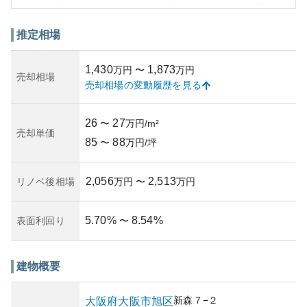
外観はスタンダードな集合住宅デザインで、地域の景観に
溶け込んでいます。近隣にはスーパーや飲食店、公園など
の生活施設が整い、住環境が整ったエリアにあります。築
推定相場
年数や管理状況に関する情報は検索結果に直接出ていませ
んでしたが、集合住宅の一般的な課題として管理状況が資
1,430
1,873
万円
〜
万円
産性に影響する場合があります。
売却相場
売却相場の変動履歴を見る
資産価値に関しては、市場動向や地域の住宅需要によって
左右されますが、交通の便の良い地域に位置するため、安
定した資産価値が期待できるでしょう。一方で、所有リス
26
27
〜
万円/m²
クとしては、今後の地域の経済状況や災害に対する耐性と
売却単価
85
88
いった点も考慮する必要があります。これらを総合して評
〜
万円/坪
価すると利便性が高く、実用面での価値が見込まれる集合
住宅といえます。
2,056
2,513
リノベ後相場
万円
〜
万円
5.70
%
8.54
%
表面利回り
〜
建物概要
新森
７−２
大阪府
大阪市旭区