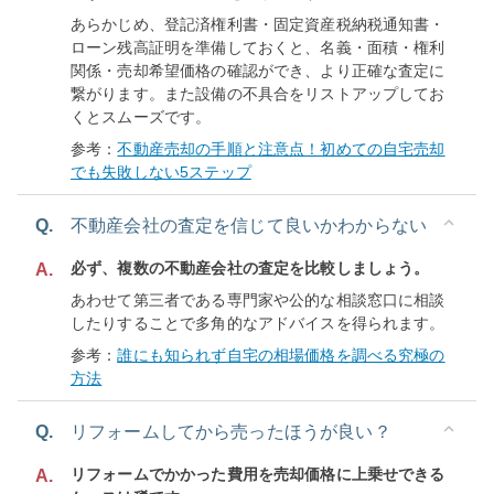
あらかじめ、登記済権利書・固定資産税納税通知書・
ローン残高証明を準備しておくと、名義・面積・権利
関係・売却希望価格の確認ができ、より正確な査定に
繋がります。また設備の不具合をリストアップしてお
くとスムーズです。
参考：
不動産売却の手順と注意点！初めての自宅売却
でも失敗しない5ステップ
Q.
不動産会社の査定を信じて良いかわからない
必ず、複数の不動産会社の査定を比較しましょう。
A.
あわせて第三者である専門家や公的な相談窓口に相談
したりすることで多角的なアドバイスを得られます。
参考：
誰にも知られず自宅の相場価格を調べる究極の
方法
Q.
リフォームしてから売ったほうが良い？
リフォームでかかった費用を売却価格に上乗せできる
A.