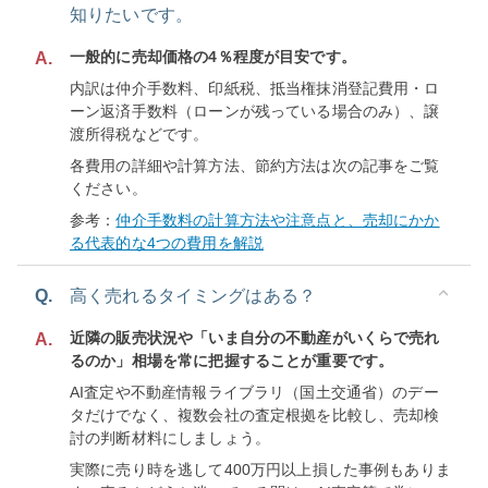
知りたいです。
一般的に売却価格の4％程度が目安です。
A.
内訳は仲介手数料、印紙税、抵当権抹消登記費用・ロ
ーン返済手数料（ローンが残っている場合のみ）、譲
渡所得税などです。
各費用の詳細や計算方法、節約方法は次の記事をご覧
ください。
参考：
仲介手数料の計算方法や注意点と、売却にかか
る代表的な4つの費用を解説
Q.
高く売れるタイミングはある？
近隣の販売状況や「いま自分の不動産がいくらで売れ
A.
るのか」相場を常に把握することが重要です。
AI査定や不動産情報ライブラリ（国土交通省）のデー
タだけでなく、複数会社の査定根拠を比較し、売却検
討の判断材料にしましょう。
実際に売り時を逃して400万円以上損した事例もありま