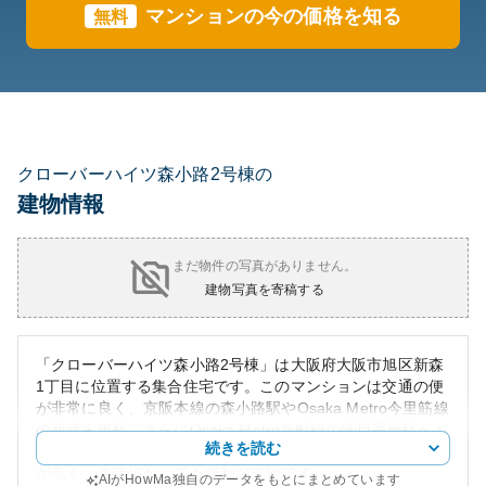
マンションの今の価格を知る
無料
クローバーハイツ森小路2号棟の
建物情報
まだ物件の写真がありません。
建物写真を寄稿する
「クローバーハイツ森小路2号棟」は大阪府大阪市旭区新森
1丁目に位置する集合住宅です。このマンションは交通の便
が非常に良く、京阪本線の森小路駅やOsaka Metro今里筋線
の新森古市駅、さらにOsaka Metro谷町線の関目高殿駅へも
続きを読む
徒歩圏内にあります。これにより、通勤や通学での利便性
が高く、生活においても便利な立地です。
AIがHowMa独自のデータをもとにまとめています