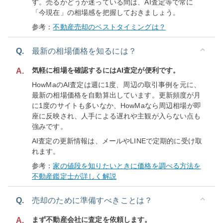
す。売るかどうか迷っている間は、AI査定等で常に
「今現在」の相場感を把握しておきましょう。
参考：
不動産売却のベストタイミングは？
Q.
最新の相場価格を知るには？
気軽に相場を確認するにはAI査定が便利です。
A.
HowMaのAI査定は週に1度、周辺の取引事例を元に、
最新の相場価格を自動算出しています。更新頻度が月
に1度のサイトも多いなか、HowMaなら周辺相場が即
座に反映され、人手による遅れや主観が入らない点も
強みです。
AI査定の更新情報は、メールやLINEで定期的に受け取
れます。
参考：
家の値段を知りたいときに価格を調べる方法を
不動産鑑定士が詳しく解説
Q.
売却のために準備すべきことは？
まず不動産会社に査定を依頼します。
A.