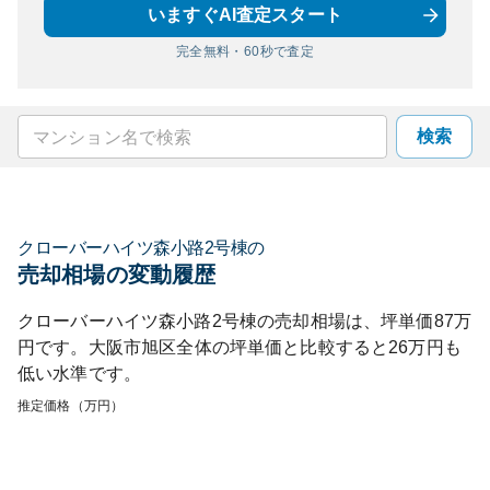
いますぐAI査定スタート
完全無料・60秒で査定
検索
クローバーハイツ森小路2号棟
の
売却相場の変動履歴
クローバーハイツ森小路2号棟
の売却相場は、坪単価
87
万
円です。
大阪市旭区
全体の坪単価と比較すると
26
万円も
低い
水準です。
推定価格（万円）