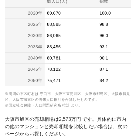
総人口(人)
指数
2020
年
89,670
100.0
2025
年
88,595
98.8
2030
年
86,065
96.0
2035
年
83,456
93.1
2040
年
80,781
90.1
2045
年
78,122
87.1
2050
年
75,471
84.2
※周囲の市区町村は
守口市、大阪市東淀川区、大阪市都島区、大阪市鶴見
区、大阪市城東区
の将来人口推計を合算したものです。
※国立社会保障・人口問題研究所 推計 より。
大阪市旭区
の売却相場は
2,573
万円 です。具体的に市内
の他のマンションと売却相場を比較したい場合は、次の
ページからお探しください。