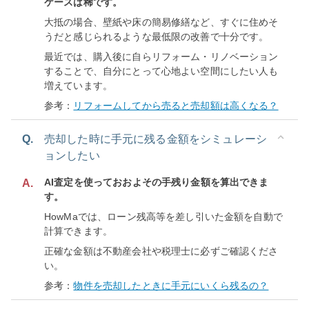
ケースは稀です。
大抵の場合、壁紙や床の簡易修繕など、すぐに住めそ
うだと感じられるような最低限の改善で十分です。
最近では、購入後に自らリフォーム・リノベーション
することで、自分にとって心地よい空間にしたい人も
増えています。
参考：
リフォームしてから売ると売却額は高くなる？
Q.
売却した時に手元に残る金額をシミュレーシ
ョンしたい
AI査定を使っておおよその手残り金額を算出できま
A.
す。
HowMaでは、ローン残高等を差し引いた金額を自動で
計算できます。
正確な金額は不動産会社や税理士に必ずご確認くださ
い。
参考：
物件を売却したときに手元にいくら残るの？