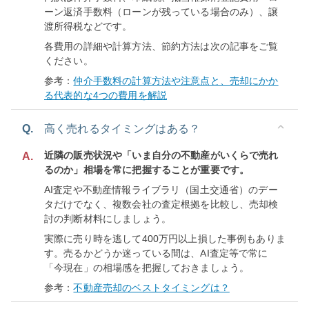
ーン返済手数料（ローンが残っている場合のみ）、譲
渡所得税などです。
各費用の詳細や計算方法、節約方法は次の記事をご覧
ください。
参考：
仲介手数料の計算方法や注意点と、売却にかか
る代表的な4つの費用を解説
Q.
高く売れるタイミングはある？
近隣の販売状況や「いま自分の不動産がいくらで売れ
A.
るのか」相場を常に把握することが重要です。
AI査定や不動産情報ライブラリ（国土交通省）のデー
タだけでなく、複数会社の査定根拠を比較し、売却検
討の判断材料にしましょう。
実際に売り時を逃して400万円以上損した事例もありま
す。売るかどうか迷っている間は、AI査定等で常に
「今現在」の相場感を把握しておきましょう。
参考：
不動産売却のベストタイミングは？