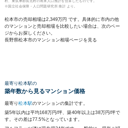
村、東筑摩郡筑北村
の将来人口推計を合算したものです。
※国立社会保障・人口問題研究所 推計 より。
松本市
の売却相場は
2,349
万円 です。具体的に市内の他
のマンションと売却相場を比較したい場合は、次のペー
ジからお探しください。
長野県
松本市
のマンション相場ページを見る
最寄り松本駅の
築年数から見るマンション価格
最寄り
松本
駅
のマンションの集計です。
築5年以内は平均168万円/坪、築40年以上は38万円/坪で
す。その差は77.5%となっています。