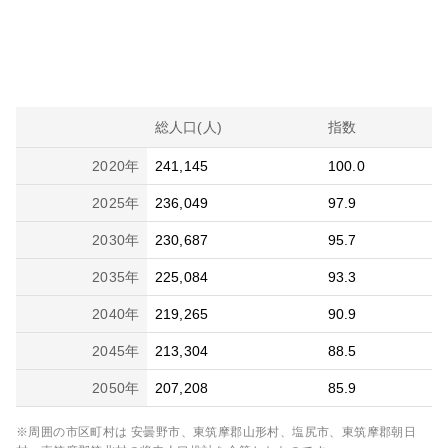
総人口(人)
指数
2020
年
241,145
100.0
2025
年
236,049
97.9
2030
年
230,687
95.7
2035
年
225,084
93.3
2040
年
219,265
90.9
2045
年
213,304
88.5
2050
年
207,208
85.9
※周囲の市区町村は
安曇野市、東筑摩郡山形村、塩尻市、東筑摩郡朝日