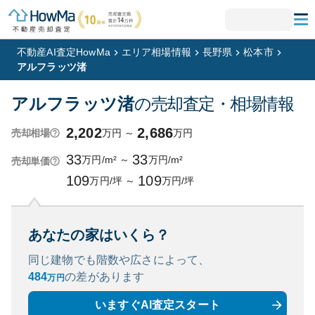
不動産AI査定HowMa
エリア相場情報
長野県
松本市
アルフラッツ渚
アルフラッツ渚
の売却査定・相場情報
2,202
2,686
万円
～
万円
売却相場
33
33
万円/m²
～
万円/m²
売却単価
109
109
万円/坪
～
万円/坪
あなたの家はいくら？
同じ建物でも階数や広さによって、
484
の
差があります
万円
いますぐAI査定スタート