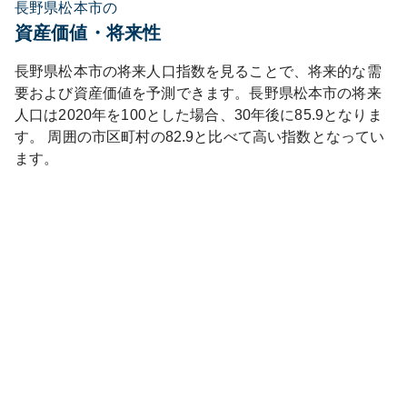
長野県松本市の
資産価値・将来性
長野県
松本市
の将来人口指数を見ることで、将来的な需
要および資産価値を予測できます。
長野県
松本市
の将来
人口は
2020
年を100とした場合、30年後に
85.9
となりま
す。
周囲の市区町村の
82.9
と比べて
高い
指数となってい
ます。