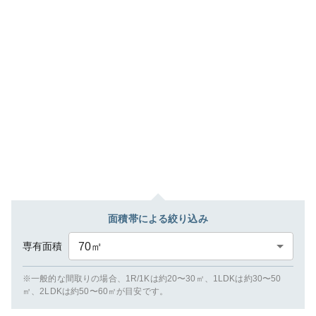
面積帯による絞り込み
専有面積
70
㎡
※一般的な間取りの場合、1R/1Kは約20〜30㎡、1LDKは約30〜50
㎡、2LDKは約50〜60㎡が目安です。