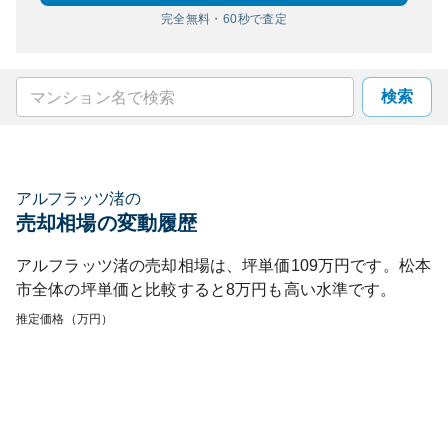
完全無料・60秒で査定
検索
アルフラッツ渚
の
売却相場の変動履歴
アルフラッツ渚
の売却相場は、坪単価
109
万円です。
松本
市
全体の坪単価と比較すると
8
万円も
高い
水準です。
推定価格（万円）