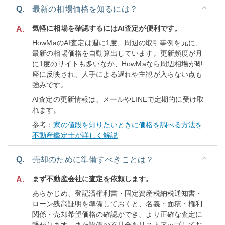
Q.
最新の相場価格を知るには？
気軽に相場を確認するにはAI査定が便利です。
A.
HowMaのAI査定は週に1度、周辺の取引事例を元に、
最新の相場価格を自動算出しています。更新頻度が月
に1度のサイトも多いなか、HowMaなら周辺相場が即
座に反映され、人手による遅れや主観が入らない点も
強みです。
AI査定の更新情報は、メールやLINEで定期的に受け取
れます。
参考：
家の値段を知りたいときに価格を調べる方法を
不動産鑑定士が詳しく解説
Q.
売却のために準備すべきことは？
まず不動産会社に査定を依頼します。
A.
あらかじめ、登記済権利書・固定資産税納税通知書・
ローン残高証明を準備しておくと、名義・面積・権利
関係・売却希望価格の確認ができ、より正確な査定に