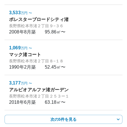
3,533
万円
〜
ポレスターブロードシティ渚
長野県松本市渚２丁目９−３６
2008年8月
築
95.86㎡〜
1,069
万円
〜
マック渚コート
長野県松本市渚２丁目８−１８
1990年2月
築
52.45㎡〜
3,177
万円
〜
アルビオアルファ渚ガーデン
長野県松本市渚２丁目２５３ー１
2018年6月
築
63.18㎡〜
次の5件を見る