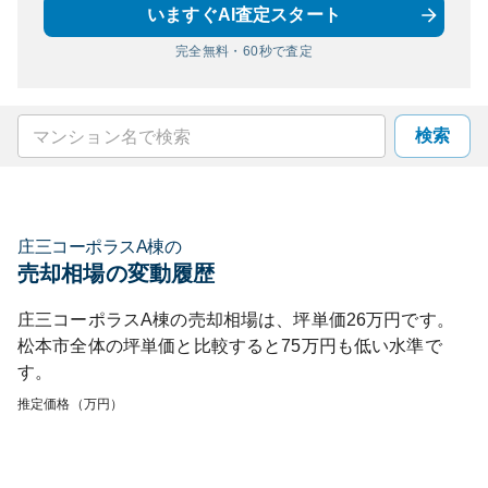
いますぐAI査定スタート
完全無料・60秒で査定
検索
庄三コーポラスA棟
の
売却相場の変動履歴
庄三コーポラスA棟
の売却相場は、坪単価
26
万円です。
松本市
全体の坪単価と比較すると
75
万円も
低い
水準で
す。
推定価格（万円）