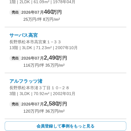
1階 | 2LDK | 61.09m² | 1978年04月
460
万円
2026年07月
売出
25
万円/坪
8
万円/m²
サーパス高宮
長野県松本市高宮東１−３３
13階 | 3LDK | 71.23m² | 2007年10月
2,490
万円
2026年07月
売出
116
万円/坪
35
万円/m²
アルフラッツ渚
長野県松本市渚３丁目１０−２８
3階 | 3LDK | 70.92m² | 2002年01月
2,580
万円
2026年07月
売出
120
万円/坪
36
万円/m²
会員登録して事例をもっと見る