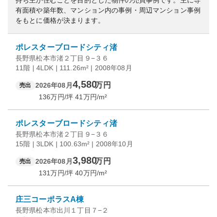
持ち主が住むことを目的とした物件の売買事例です。
主に専
有面積や築年数、マンション内の事例・周辺マンション事例
をもとに価格が決まります。
ポレスターブロードシティ渚
長野県松本市渚２丁目９−３６
11階 | 4LDK | 111.26m² | 2008年08月
4,580
万円
2026年08月
売出
136
万円/坪
41
万円/m²
ポレスターブロードシティ渚
長野県松本市渚２丁目９−３６
15階 | 3LDK | 100.63m² | 2008年10月
3,980
万円
2026年08月
売出
131
万円/坪
40
万円/m²
庄三コーポラスA棟
長野県松本市出川１丁目７−２