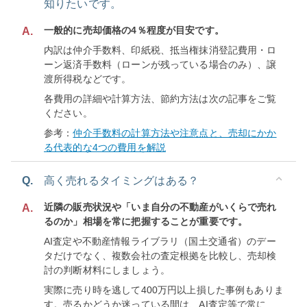
知りたいです。
一般的に売却価格の4％程度が目安です。
A.
内訳は仲介手数料、印紙税、抵当権抹消登記費用・ロ
ーン返済手数料（ローンが残っている場合のみ）、譲
渡所得税などです。
各費用の詳細や計算方法、節約方法は次の記事をご覧
ください。
参考：
仲介手数料の計算方法や注意点と、売却にかか
る代表的な4つの費用を解説
Q.
高く売れるタイミングはある？
近隣の販売状況や「いま自分の不動産がいくらで売れ
A.
るのか」相場を常に把握することが重要です。
AI査定や不動産情報ライブラリ（国土交通省）のデー
タだけでなく、複数会社の査定根拠を比較し、売却検
討の判断材料にしましょう。
実際に売り時を逃して400万円以上損した事例もありま
す。売るかどうか迷っている間は、AI査定等で常に