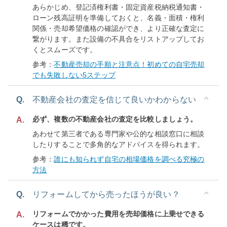
あらかじめ、登記済権利書・固定資産税納税通知書・
ローン残高証明を準備しておくと、名義・面積・権利
関係・売却希望価格の確認ができ、より正確な査定に
繋がります。また設備の不具合をリストアップしてお
くとスムーズです。
参考：
不動産売却の手順と注意点！初めての自宅売却
でも失敗しない5ステップ
Q.
不動産会社の査定を信じて良いかわからない
必ず、複数の不動産会社の査定を比較しましょう。
A.
あわせて第三者である専門家や公的な相談窓口に相談
したりすることで多角的なアドバイスを得られます。
参考：
誰にも知られず自宅の相場価格を調べる究極の
方法
Q.
リフォームしてから売ったほうが良い？
リフォームでかかった費用を売却価格に上乗せできる
A.
ケースは稀です。