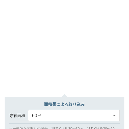
面積帯による絞り込み
専有面積
60
㎡
※一般的な間取りの場合、1R/1Kは約20〜30㎡、1LDKは約30〜50