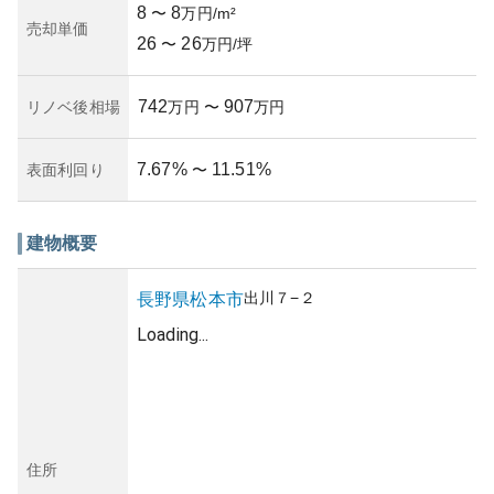
8
8
〜
万円/m²
売却単価
26
26
〜
万円/坪
742
907
リノベ後相場
万円
〜
万円
7.67
%
11.51
%
表面利回り
〜
建物概要
出川
７−２
長野県
松本市
Loading...
住所