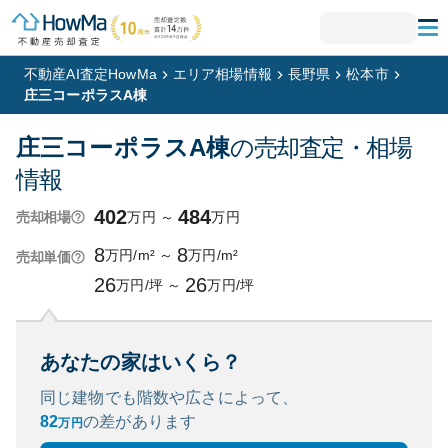
不動産AI査定HowMa
エリア相場情報
長野県
松本市
庄三コーポラスA棟
庄三コーポラスA棟
の売却査定・相場
情報
402
484
万円
～
万円
売却相場
8
8
万円/m²
～
万円/m²
売却単価
26
26
万円/坪
～
万円/坪
あなたの家はいくら？
同じ建物でも階数や広さによって、
82
の
差があります
万円