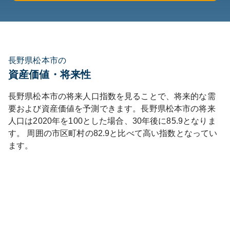
長野県松本市の
資産価値・将来性
長野県
松本市
の将来人口指数を見ることで、将来的な需
要および資産価値を予測できます。
長野県
松本市
の将来
人口は
2020
年を100とした場合、30年後に
85.9
となりま
す。
周囲の市区町村の
82.9
と比べて
高い
指数となってい
ます。