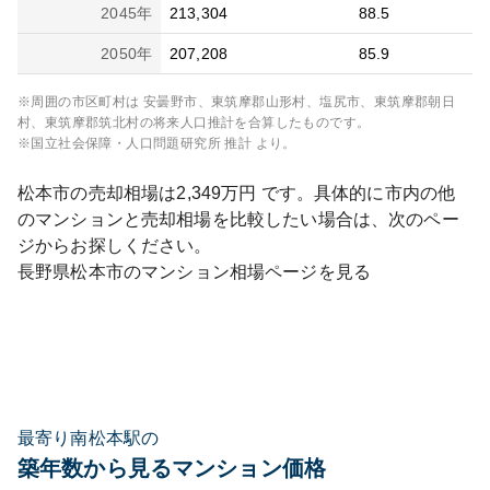
2045
年
213,304
88.5
2050
年
207,208
85.9
※周囲の市区町村は
安曇野市、東筑摩郡山形村、塩尻市、東筑摩郡朝日
村、東筑摩郡筑北村
の将来人口推計を合算したものです。
※国立社会保障・人口問題研究所 推計 より。
松本市
の売却相場は
2,349
万円 です。具体的に市内の他
のマンションと売却相場を比較したい場合は、次のペー
ジからお探しください。
長野県
松本市
のマンション相場ページを見る
最寄り南松本駅の
築年数から見るマンション価格