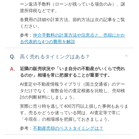
ーン返済手数料（ローンが残っている場合のみ）、譲
渡所得税などです。
各費用の詳細や計算方法、節約方法は次の記事をご覧
ください。
参考：
仲介手数料の計算方法や注意点と、売却にかか
る代表的な4つの費用を解説
Q.
高く売れるタイミングはある？
近隣の販売状況や「いま自分の不動産がいくらで売れ
A.
るのか」相場を常に把握することが重要です。
AI査定や不動産情報ライブラリ（国土交通省）のデー
タだけでなく、複数会社の査定根拠を比較し、売却検
討の判断材料にしましょう。
実際に売り時を逃して400万円以上損した事例もありま
す。売るかどうか迷っている間は、AI査定等で常に
「今現在」の相場感を把握しておきましょう。
参考：
不動産売却のベストタイミングは？