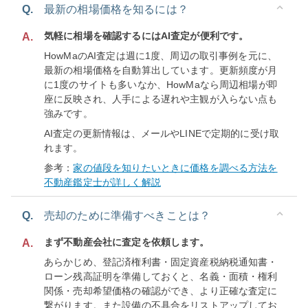
Q.
最新の相場価格を知るには？
気軽に相場を確認するにはAI査定が便利です。
A.
HowMaのAI査定は週に1度、周辺の取引事例を元に、
最新の相場価格を自動算出しています。更新頻度が月
に1度のサイトも多いなか、HowMaなら周辺相場が即
座に反映され、人手による遅れや主観が入らない点も
強みです。
AI査定の更新情報は、メールやLINEで定期的に受け取
れます。
参考：
家の値段を知りたいときに価格を調べる方法を
不動産鑑定士が詳しく解説
Q.
売却のために準備すべきことは？
まず不動産会社に査定を依頼します。
A.
あらかじめ、登記済権利書・固定資産税納税通知書・
ローン残高証明を準備しておくと、名義・面積・権利
関係・売却希望価格の確認ができ、より正確な査定に
繋がります。また設備の不具合をリストアップしてお