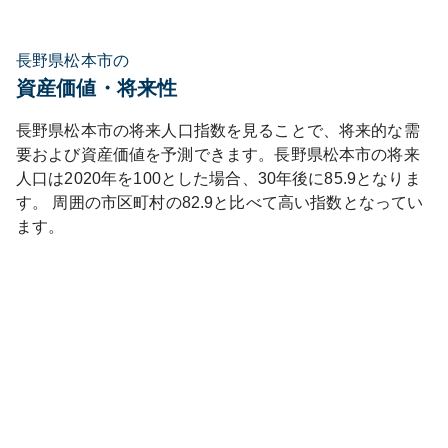
長野県松本市の
資産価値・将来性
長野県
松本市
の将来人口指数を見ることで、将来的な需
要および資産価値を予測できます。
長野県
松本市
の将来
人口は
2020
年を100とした場合、30年後に
85.9
となりま
す。
周囲の市区町村の
82.9
と比べて
高い
指数となってい
ます。