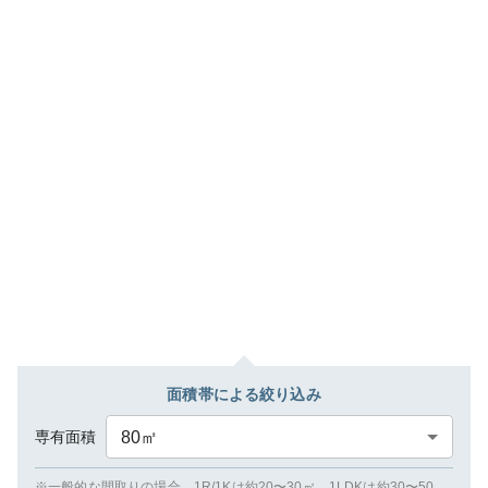
面積帯による絞り込み
専有面積
80
㎡
※一般的な間取りの場合、1R/1Kは約20〜30㎡、1LDKは約30〜50