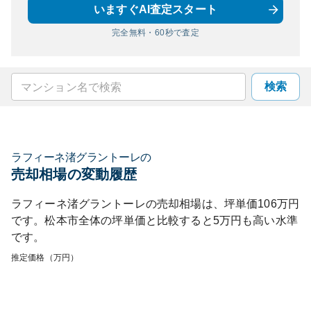
いますぐAI査定スタート
完全無料・60秒で査定
検索
ラフィーネ渚グラントーレ
の
売却相場の変動履歴
ラフィーネ渚グラントーレ
の売却相場は、坪単価
106
万円
です。
松本市
全体の坪単価と比較すると
5
万円も
高い
水準
です。
推定価格（万円）