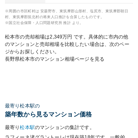
※周囲の市区町村は
安曇野市、東筑摩郡山形村、塩尻市、東筑摩郡朝日
村、東筑摩郡筑北村
の将来人口推計を合算したものです。
※国立社会保障・人口問題研究所 推計 より。
松本市
の売却相場は
2,349
万円 です。具体的に市内の他
のマンションと売却相場を比較したい場合は、次のペー
ジからお探しください。
長野県
松本市
のマンション相場ページを見る
最寄り松本駅の
築年数から見るマンション価格
最寄り
松本
駅
のマンションの集計です。
ラフィーネ渚グラントーレ
は現在築
18
年です。一般的