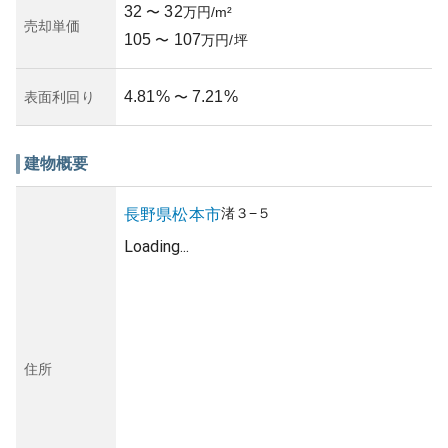
32
32
〜
万円/m²
売却単価
105
107
〜
万円/坪
4.81
%
7.21
%
表面利回り
〜
建物概要
渚
３−５
長野県
松本市
Loading...
住所