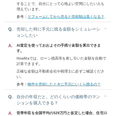
することで、自分にとって心地よい空間にしたい人も
増えています。
参考：
リフォームしてから売ると売却額は高くなる？
Q.
売却した時に手元に残る金額をシミュレーシ
ョンしたい
AI査定を使っておおよその手残り金額を算出できま
A.
す。
HowMaでは、ローン残高等を差し引いた金額を自動で
計算できます。
正確な金額は不動産会社や税理士に必ずご確認くださ
い。
参考：
物件を売却したときに手元にいくら残るの？
Q.
自分の年収だと、どのくらいの価格帯のマン
ションを購入できる？
世帯年収を全国平均の529万円と仮定した場合、住宅ロ
A.