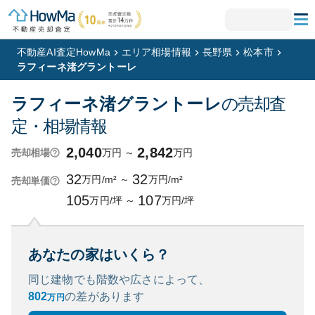
不動産AI査定HowMa
エリア相場情報
長野県
松本市
ラフィーネ渚グラントーレ
ラフィーネ渚グラントーレ
の売却査
定・相場情報
2,040
2,842
万円
～
万円
売却相場
32
32
万円/m²
～
万円/m²
売却単価
105
107
万円/坪
～
万円/坪
あなたの家はいくら？
同じ建物でも階数や広さによって、
802
の
差があります
万円