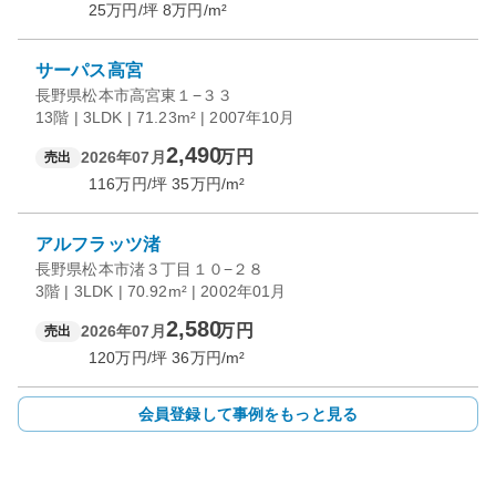
25
万円/坪
8
万円/m²
サーパス高宮
長野県松本市高宮東１−３３
13階 | 3LDK | 71.23m² | 2007年10月
2,490
万円
2026年07月
売出
116
万円/坪
35
万円/m²
アルフラッツ渚
長野県松本市渚３丁目１０−２８
3階 | 3LDK | 70.92m² | 2002年01月
2,580
万円
2026年07月
売出
120
万円/坪
36
万円/m²
会員登録して事例をもっと見る