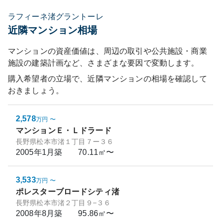
ラフィーネ渚グラントーレ
近隣マンション相場
マンションの資産価値は、周辺の取引や公共施設・商業
施設の建築計画など、さまざまな要因で変動します。
購入希望者の立場で、近隣マンションの相場を確認して
おきましょう。
2,578
万円
〜
マンションＥ・Ｌドラード
長野県松本市渚１丁目７ー３６
2005年1月
築
70.11㎡〜
3,533
万円
〜
ポレスターブロードシティ渚
長野県松本市渚２丁目９−３６
2008年8月
築
95.86㎡〜