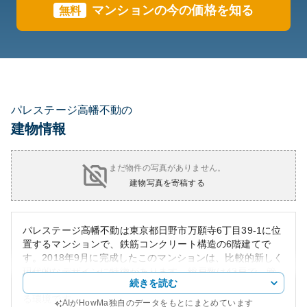
マンションの今の価格を知る
無料
パレステージ高幡不動の
建物情報
まだ物件の写真がありません。
建物写真を寄稿する
パレステージ高幡不動は東京都日野市万願寺6丁目39-1に位
置するマンションで、鉄筋コンクリート構造の6階建てで
す。2018年9月に完成したこのマンションは、比較的新しく
現代的なデザインに特徴があります。総戸数は43戸で、管
続きを読む
理は日勤体制を採用しており、安心して暮らすことができ
る環境です。
AIがHowMa独自のデータをもとにまとめています