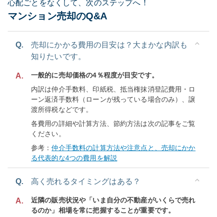
心配ごとをなくして、次のステップへ！
マンション売却のQ&A
Q.
売却にかかる費用の目安は？大まかな内訳も
知りたいです。
一般的に売却価格の4％程度が目安です。
A.
内訳は仲介手数料、印紙税、抵当権抹消登記費用・ロ
ーン返済手数料（ローンが残っている場合のみ）、譲
渡所得税などです。
各費用の詳細や計算方法、節約方法は次の記事をご覧
ください。
参考：
仲介手数料の計算方法や注意点と、売却にかか
る代表的な4つの費用を解説
Q.
高く売れるタイミングはある？
近隣の販売状況や「いま自分の不動産がいくらで売れ
A.
るのか」相場を常に把握することが重要です。