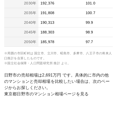
2030
年
192,376
101.0
2035
年
191,808
100.7
2040
年
190,313
99.9
2045
年
188,303
98.9
2050
年
185,978
97.7
※周囲の市区町村は
国立市、立川市、昭島市、多摩市、八王子市
の将来人
口推計を合算したものです。
※国立社会保障・人口問題研究所 推計 より。
日野市
の売却相場は
2,691
万円 です。具体的に市内の他
のマンションと売却相場を比較したい場合は、次のペー
ジからお探しください。
東京都
日野市
のマンション相場ページを見る