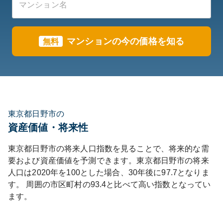
マンションの今の価格を知る
無料
東京都日野市の
資産価値・将来性
東京都
日野市
の将来人口指数を見ることで、将来的な需
要および資産価値を予測できます。
東京都
日野市
の将来
人口は
2020
年を100とした場合、30年後に
97.7
となりま
す。
周囲の市区町村の
93.4
と比べて
高い
指数となってい
ます。