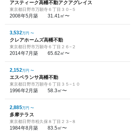
アスティーク高幡不動アクアグレイス
東京都日野市万願寺６丁目３０−５
2008年5月
築
31.41㎡〜
3,532
万円
〜
クレアホームズ高幡不動
東京都日野市万願寺６丁目２６−２
2014年7月
築
65.62㎡〜
2,152
万円
〜
エスペランサ高幡不動
東京都日野市万願寺６丁目３５−１０
1996年2月
築
58.3㎡〜
2,885
万円
〜
多摩テラス
東京都日野市程久保８丁目２３−８
1984年8月
築
83.5㎡〜