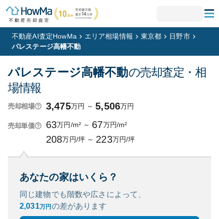
不動産AI査定HowMa
エリア相場情報
東京都
日野市
パレステージ高幡不動
パレステージ高幡不動
の売却査定・相
場情報
3,475
5,506
万円
～
万円
売却相場
63
67
万円/m²
～
万円/m²
売却単価
208
223
万円/坪
～
万円/坪
あなたの家はいくら？
同じ建物でも階数や広さによって、
2,031
の
差があります
万円