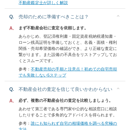
不動産鑑定士が詳しく解説
Q.
売却のために準備すべきことは？
まず不動産会社に査定を依頼します。
A.
あらかじめ、登記済権利書・固定資産税納税通知書・
ローン残高証明を準備しておくと、名義・面積・権利
関係・売却希望価格の確認ができ、より正確な査定に
繋がります。また設備の不具合をリストアップしてお
くとスムーズです。
参考：
不動産売却の手順と注意点！初めての自宅売却
でも失敗しない5ステップ
Q.
不動産会社の査定を信じて良いかわからない
必ず、複数の不動産会社の査定を比較しましょう。
A.
あわせて第三者である専門家や公的な相談窓口に相談
したりすることで多角的なアドバイスを得られます。
参考：
誰にも知られず自宅の相場価格を調べる究極の
方法