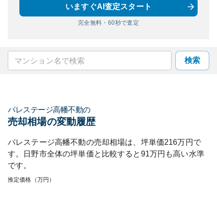
いますぐAI査定スタート
完全無料・60秒で査定
検索
パレステージ高幡不動
の
売却相場の変動履歴
パレステージ高幡不動
の売却相場は、坪単価
216
万円で
す。
日野市
全体の坪単価と比較すると
91
万円も
高い
水準
です。
推定価格（万円）