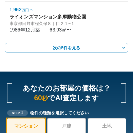
1,962
万円
〜
ライオンズマンション多摩動物公園
東京都日野市程久保８丁目２１−１
1986年12月
築
63.93㎡〜
次の5件を見る
あなたのお部屋の価格は？
60
でAI査定します
秒
物件の種類を選択してください
1
STEP
マンション
戸建
土地