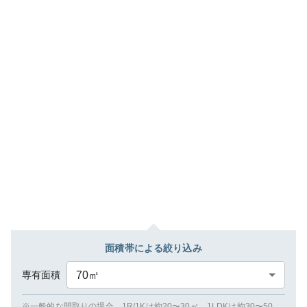
面積帯による絞り込み
専有面積
70
㎡
※一般的な間取りの場合、1R/1Kは約20〜30㎡、1LDKは約30〜50