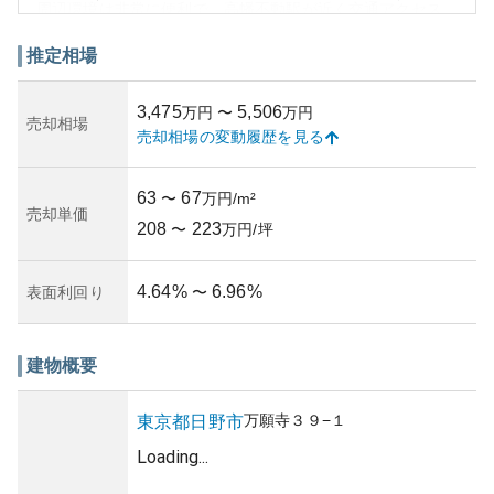
周辺環境は非常に便利で、高幡不動駅が近く交通アクセス
が良好です。また、近隣にはスーパーやコンビニエンスス
トア、飲食店などが点在しており、日常生活に必要な施設
推定相場
が揃っています。子育て世代に人気があるエリアであり、
教育施設も充実しています。
3,475
5,506
万円
〜
万円
このマンションの外観は東南東を主方位としており、採光
売却相場
売却相場の変動履歴を見る
が良く明るい生活空間を提供します。新しい構造と高級感
のあるデザインが資産性を高めており、長期的な投資とし
ても価値が見込まれます。しかし、新築からまだ浅いた
63
67
〜
万円/m²
め、設備やメンテナンスのコストは将来的には増加する可
売却単価
208
223
能性があります。ただし、適切に管理されれば、所有リス
〜
万円/坪
クも低く抑えられると考えられます。
4.64
%
6.96
%
表面利回り
〜
建物概要
万願寺
３９−１
東京都
日野市
Loading...