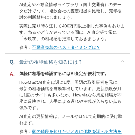
AI査定や不動産情報ライブラリ（国土交通省）のデー
タだけでなく、複数会社の査定根拠を比較し、売却検
討の判断材料にしましょう。
実際に売り時を逃して400万円以上損した事例もありま
す。売るかどうか迷っている間は、AI査定等で常に
「今現在」の相場感を把握しておきましょう。
参考：
不動産売却のベストタイミングは？
Q.
最新の相場価格を知るには？
気軽に相場を確認するにはAI査定が便利です。
A.
HowMaのAI査定は週に1度、周辺の取引事例を元に、
最新の相場価格を自動算出しています。更新頻度が月
に1度のサイトも多いなか、HowMaなら周辺相場が即
座に反映され、人手による遅れや主観が入らない点も
強みです。
AI査定の更新情報は、メールやLINEで定期的に受け取
れます。
参考：
家の値段を知りたいときに価格を調べる方法を