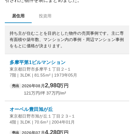
引された物件を表にまとめました。
居住用
投資用
持ち主が住むことを目的とした物件の売買事例です。
主に専
有面積や築年数、マンション内の事例・周辺マンション事例
をもとに価格が決まります。
多摩平第1ビルマンション
東京都日野市多摩平１丁目２−１
7階 | 3LDK | 81.55m² | 1973年05月
2,980
万円
2026年08月
売出
121
万円/坪
37
万円/m²
オーベル豊田旭が丘
東京都日野市旭が丘１丁目２３−１
4階 | 3LDK | 70.6m² | 2004年01月
4,280
万円
2026年07月
売出