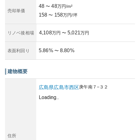
48
48
〜
万円/m²
売却単価
158
158
〜
万円/坪
4,108
5,021
リノベ後相場
万円
〜
万円
5.86
%
8.80
%
表面利回り
〜
建物概要
庚午南
７−３２
広島県
広島市西区
Loading...
住所