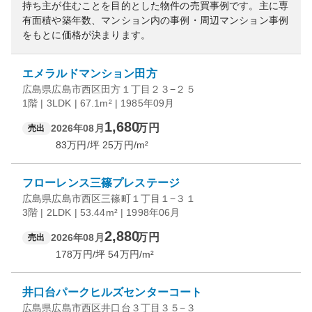
持ち主が住むことを目的とした物件の売買事例です。
主に専
有面積や築年数、マンション内の事例・周辺マンション事例
をもとに価格が決まります。
エメラルドマンション田方
広島県広島市西区田方１丁目２３−２５
1階 | 3LDK | 67.1m² | 1985年09月
1,680
万円
2026年08月
売出
83
万円/坪
25
万円/m²
フローレンス三篠プレステージ
広島県広島市西区三篠町１丁目１−３１
3階 | 2LDK | 53.44m² | 1998年06月
2,880
万円
2026年08月
売出
178
万円/坪
54
万円/m²
井口台パークヒルズセンターコート
広島県広島市西区井口台３丁目３５−３