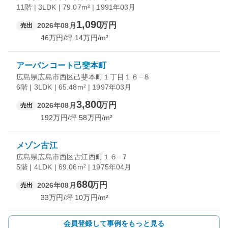
11階 | 3LDK | 79.07m² | 1991年03月
1,090
万円
2026年08月
売出
46
万円/坪
14
万円/m²
アーバンコート己斐本町
広島県広島市西区己斐本町１丁目１６−８
6階 | 3LDK | 65.48m² | 1997年03月
3,800
万円
2026年08月
売出
192
万円/坪
58
万円/m²
メゾン古江
広島県広島市西区古江西町１６−７
5階 | 4LDK | 69.06m² | 1975年04月
680
万円
2026年08月
売出
33
万円/坪
10
万円/m²
会員登録して事例をもっと見る