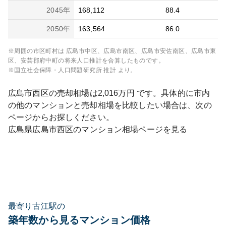
2045
年
168,112
88.4
2050
年
163,564
86.0
※周囲の市区町村は
広島市中区、広島市南区、広島市安佐南区、広島市東
区、安芸郡府中町
の将来人口推計を合算したものです。
※国立社会保障・人口問題研究所 推計 より。
広島市西区
の売却相場は
2,016
万円 です。具体的に市内
の他のマンションと売却相場を比較したい場合は、次の
ページからお探しください。
広島県
広島市西区
のマンション相場ページを見る
最寄り古江駅の
築年数から見るマンション価格