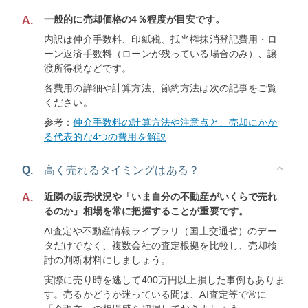
一般的に売却価格の4％程度が目安です。
A.
内訳は仲介手数料、印紙税、抵当権抹消登記費用・ロ
ーン返済手数料（ローンが残っている場合のみ）、譲
渡所得税などです。
各費用の詳細や計算方法、節約方法は次の記事をご覧
ください。
参考：
仲介手数料の計算方法や注意点と、売却にかか
る代表的な4つの費用を解説
Q.
高く売れるタイミングはある？
近隣の販売状況や「いま自分の不動産がいくらで売れ
A.
るのか」相場を常に把握することが重要です。
AI査定や不動産情報ライブラリ（国土交通省）のデー
タだけでなく、複数会社の査定根拠を比較し、売却検
討の判断材料にしましょう。
実際に売り時を逃して400万円以上損した事例もありま
す。売るかどうか迷っている間は、AI査定等で常に