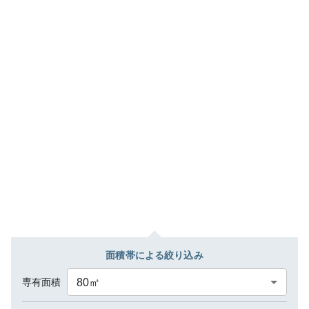
面積帯による絞り込み
専有面積
80
㎡