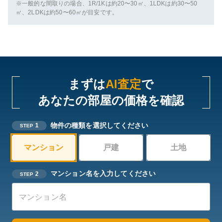
※一般的な間取りの場合、1R/1Kは約20〜30㎡、1LDKは約30〜50
㎡、2LDKは約50〜60㎡が目安です。
まずは
AI査定
で
あなたの部屋の価格を確認
物件の種類を選択してください
1
STEP
マンション
戸建
土地
マンション名を入力してください
2
STEP