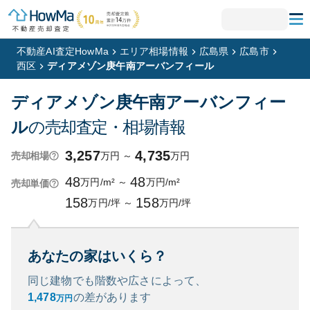
不動産AI査定HowMa
エリア相場情報
広島県
広島市
西区
ディアメゾン庚午南アーバンフィール
ディアメゾン庚午南アーバンフィー
ル
の売却査定・相場情報
3,257
4,735
万円
～
万円
売却相場
48
48
万円/m²
～
万円/m²
売却単価
158
158
万円/坪
～
万円/坪
あなたの家はいくら？
同じ建物でも階数や広さによって、
1,478
の
差があります
万円