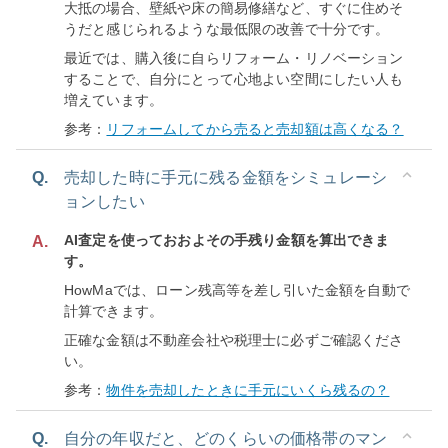
大抵の場合、壁紙や床の簡易修繕など、すぐに住めそ
うだと感じられるような最低限の改善で十分です。
最近では、購入後に自らリフォーム・リノベーション
することで、自分にとって心地よい空間にしたい人も
増えています。
参考：
リフォームしてから売ると売却額は高くなる？
Q.
売却した時に手元に残る金額をシミュレーシ
ョンしたい
AI査定を使っておおよその手残り金額を算出できま
A.
す。
HowMaでは、ローン残高等を差し引いた金額を自動で
計算できます。
正確な金額は不動産会社や税理士に必ずご確認くださ
い。
参考：
物件を売却したときに手元にいくら残るの？
Q.
自分の年収だと、どのくらいの価格帯のマン