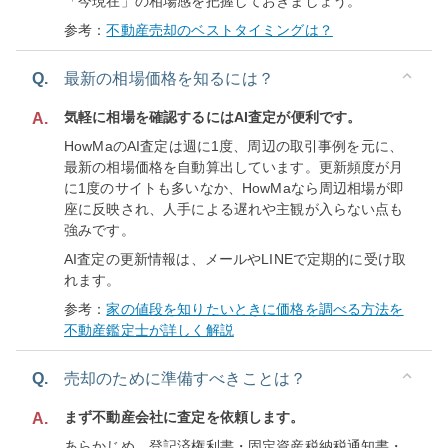
「今現在」の相場感を把握しておきましょう。
参考：
不動産売却のベストタイミングは？
Q.
最新の相場価格を知るには？
気軽に相場を確認するにはAI査定が便利です。
A.
HowMaのAI査定は週に1度、周辺の取引事例を元に、
最新の相場価格を自動算出しています。更新頻度が月
に1度のサイトも多いなか、HowMaなら周辺相場が即
座に反映され、人手による遅れや主観が入らない点も
強みです。
AI査定の更新情報は、メールやLINEで定期的に受け取
れます。
参考：
家の値段を知りたいときに価格を調べる方法を
不動産鑑定士が詳しく解説
Q.
売却のために準備すべきことは？
まず不動産会社に査定を依頼します。
A.
あらかじめ、登記済権利書・固定資産税納税通知書・